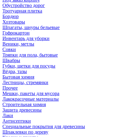
Обустройство дорог
Тротуарная плитка
Бордюр
Хозтовары
Шпагаты, шнуры бельевые
Гофрокартон
Инвентарь для уборки
Веники, метлы
Совки
Тряпки для пола, бытовые
Швабры
Губки, щетки для посуды
Вёдра, тазы
Бытовая химия
Лестницы, стремянки
Прочее
Мешки, пакеты для мусора
Лакокрасочные материалы
Строительная химия
Защита древесины
Лаки
Антисептики
Специальные покрытия для древесины
Шпаклевки по дереву