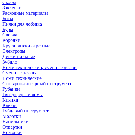
Скобы
Заклепки
Расходные материалы
Биты
Пилки для лобзика
Буры
Сверла
Коронки
Круги, диски отрезные
Электроды
Диски пильные
Зубило
Ножи технический, сменные лезвия
Сменные лезвия
Ножи технические
Столярно-слесарный инструмент
Рубанки
Гвоздодеры и ломы
Киянки
Ключи
Губцевый инструмент
Молотки
Напильники
Отвертки
Ножовки