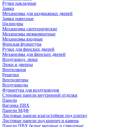
Ручки накладные
Замки
Механизмы для раздвижных дверей
Замки навесные
Цилиндры
Механизмы сантехнические
Механизмы межкомнатные
Механизмы входные
Финская фурнитура
Ручки для финских дверей
Механизмы для финских дверей
Воздуховод, люки
Люки и дверцы
Вентиляция
Решетки
Вентиляторы
Воздуховоды
Фурнитура для воздуховодов
Стеновые панели внутренней отделки
Панели
Вагонка ПВХ
Панели МДФ
Листовые панели влагостойкие под плитку
Листовые панели под кирпич и камень
Панели ПВХ белые матовые и глянцевые