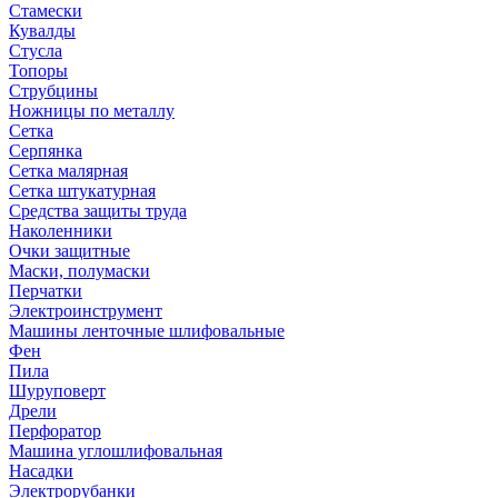
Стамески
Кувалды
Стусла
Топоры
Струбцины
Ножницы по металлу
Сетка
Серпянка
Сетка малярная
Сетка штукатурная
Средства защиты труда
Наколенники
Очки защитные
Маски, полумаски
Перчатки
Электроинструмент
Машины ленточные шлифовальные
Фен
Пила
Шуруповерт
Дрели
Перфоратор
Машина углошлифовальная
Насадки
Электрорубанки