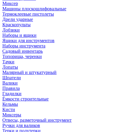
Миксер
Машины плоскошлифовальные
Термоклеевые пистолеты
Дрели ударные
Краскопульты
Лобзики
Наборы и ящики
Ящики для инструментов
Наборы инструмента
Садовый инвентарь
Топорища, черенки
Тачки
Лопаты
Малярный и штукатурный
Шпатели
Валики
Правила
Гладилки
Ёмкости строительные
Кельмы
Кисти
Миксеры
Отвесы, разметочный инструмент
Ручки для валиков
Терки и полутерки