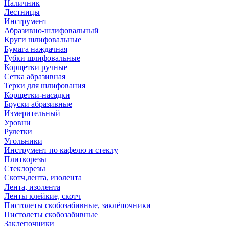
Наличник
Лестницы
Инструмент
Абразивно-шлифовальный
Круги шлифовальные
Бумага наждачная
Губки шлифовальные
Корщетки ручные
Сетка абразивная
Терки для шлифования
Корщетки-насадки
Бруски абразивные
Измерительный
Уровни
Рулетки
Угольники
Инструмент по кафелю и стеклу
Плиткорезы
Стеклорезы
Скотч,лента, изолента
Лента, изолента
Ленты клейкие, скотч
Пистолеты скобозабивные, заклёпочники
Пистолеты скобозабивные
Заклепочники