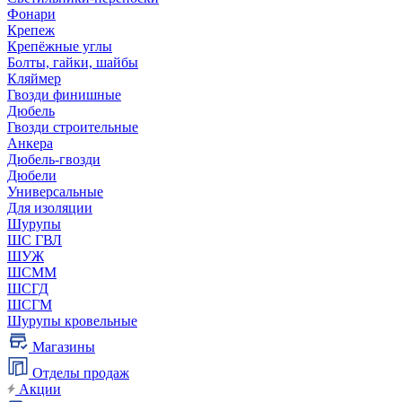
Фонари
Крепеж
Крепёжные углы
Болты, гайки, шайбы
Кляймер
Гвозди финишные
Дюбель
Гвозди строительные
Анкера
Дюбель-гвозди
Дюбели
Универсальные
Для изоляции
Шурупы
ШС ГВЛ
ШУЖ
ШСММ
ШСГД
ШСГМ
Шурупы кровельные
Магазины
Отделы продаж
Акции