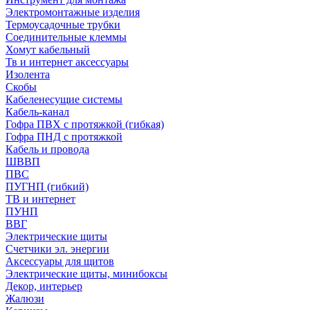
Электромонтажные изделия
Термоусадочные трубки
Соединительные клеммы
Хомут кабельный
Тв и интернет аксессуары
Изолента
Скобы
Кабеленесущие системы
Кабель-канал
Гофра ПВХ с протяжкой (гибкая)
Гофра ПНД с протяжкой
Кабель и провода
ШВВП
ПВС
ПУГНП (гибкий)
ТВ и интернет
ПУНП
ВВГ
Электрические щиты
Счетчики эл. энергии
Аксессуары для щитов
Электрические щиты, минибоксы
Декор, интерьер
Жалюзи