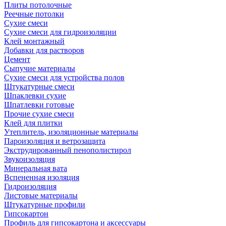
Плиты потолочные
Реечные потолки
Сухие смеси
Сухие смеси для гидроизоляции
Клей монтажный
Добавки для растворов
Цемент
Сыпучие материалы
Сухие смеси для устройства полов
Штукатурные смеси
Шпаклевки сухие
Шпатлевки готовые
Прочие сухие смеси
Клей для плитки
Утеплитель, изоляционные материалы
Пароизоляция и ветрозащита
Экструдированный пенополистирол
Звукоизоляция
Минеральная вата
Вспененная изоляция
Гидроизоляция
Листовые материалы
Штукатурные профили
Гипсокартон
Профиль для гипсокартона и аксессуары