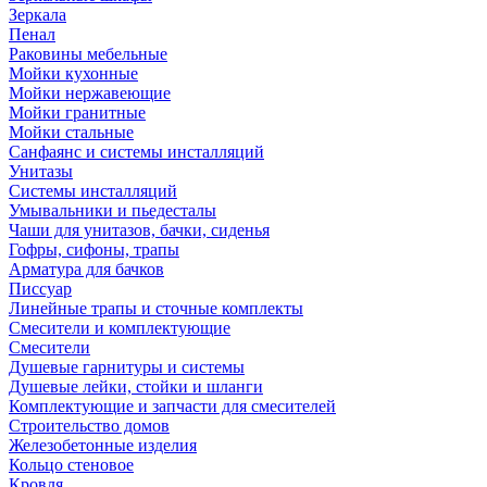
Зеркала
Пенал
Раковины мебельные
Мойки кухонные
Мойки нержавеющие
Мойки гранитные
Мойки стальные
Санфаянс и системы инсталляций
Унитазы
Системы инсталляций
Умывальники и пьедесталы
Чаши для унитазов, бачки, сиденья
Гофры, сифоны, трапы
Арматура для бачков
Писсуар
Линейные трапы и сточные комплекты
Смесители и комплектующие
Смесители
Душевые гарнитуры и системы
Душевые лейки, стойки и шланги
Комплектующие и запчасти для смесителей
Строительство домов
Железобетонные изделия
Кольцо стеновое
Кровля