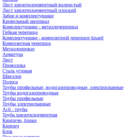
Лист хризотилцементный волнистый
Лист хризотилцементный плоский
Забор и комплектующие
Кровельный материал
Комплектующие - металлочерепица
Гибкая черепица
Комплектующие - композитной черепице luxard
Композитная черепица
Металлопрокат
Арматура
Лист
Проволока
Сталь угловая
Швеллер
Полоса
Трубы профильные, водогазопроводные, электросварные
Трубы водогазопроводные
Трубы профильные
Трубы электросварные
Асб - трубы
Труба хризотилцементная
Кирпичи, блоки
Кирпич
Блок
Под заказ кирпич