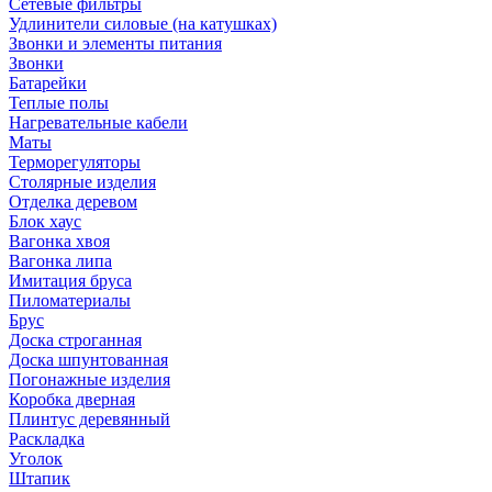
Сетевые фильтры
Удлинители силовые (на катушках)
Звонки и элементы питания
Звонки
Батарейки
Теплые полы
Нагревательные кабели
Маты
Терморегуляторы
Столярные изделия
Отделка деревом
Блок хаус
Вагонка хвоя
Вагонка липа
Имитация бруса
Пиломатериалы
Брус
Доска строганная
Доска шпунтованная
Погонажные изделия
Коробка дверная
Плинтус деревянный
Раскладка
Уголок
Штапик