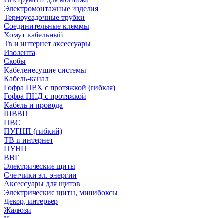
Электромонтажные изделия
Термоусадочные трубки
Соединительные клеммы
Хомут кабельный
Тв и интернет аксессуары
Изолента
Скобы
Кабеленесущие системы
Кабель-канал
Гофра ПВХ с протяжкой (гибкая)
Гофра ПНД с протяжкой
Кабель и провода
ШВВП
ПВС
ПУГНП (гибкий)
ТВ и интернет
ПУНП
ВВГ
Электрические щиты
Счетчики эл. энергии
Аксессуары для щитов
Электрические щиты, минибоксы
Декор, интерьер
Жалюзи