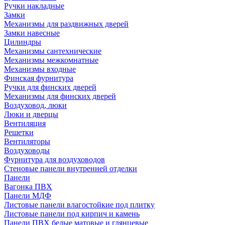
Ручки накладные
Замки
Механизмы для раздвижных дверей
Замки навесные
Цилиндры
Механизмы сантехнические
Механизмы межкомнатные
Механизмы входные
Финская фурнитура
Ручки для финских дверей
Механизмы для финских дверей
Воздуховод, люки
Люки и дверцы
Вентиляция
Решетки
Вентиляторы
Воздуховоды
Фурнитура для воздуховодов
Стеновые панели внутренней отделки
Панели
Вагонка ПВХ
Панели МДФ
Листовые панели влагостойкие под плитку
Листовые панели под кирпич и камень
Панели ПВХ белые матовые и глянцевые