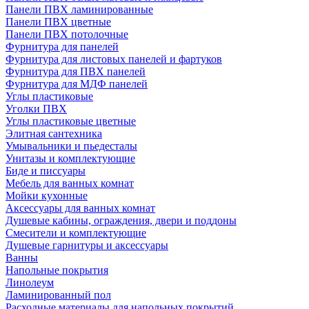
Панели ПВХ ламинированные
Панели ПВХ цветные
Панели ПВХ потолочные
Фурнитура для панелей
Фурнитура для листовых панелей и фартуков
Фурнитура для ПВХ панелей
Фурнитура для МДФ панелей
Углы пластиковые
Уголки ПВХ
Углы пластиковые цветные
Элитная сантехника
Умывальники и пьедесталы
Унитазы и комплектующие
Биде и писсуары
Мебель для ванных комнат
Мойки кухонные
Аксессуары для ванных комнат
Душевые кабины, ограждения, двери и поддоны
Смесители и комплектующие
Душевые гарнитуры и аксессуары
Ванны
Напольные покрытия
Линолеум
Ламинированный пол
Расходные материалы для напольных покрытий