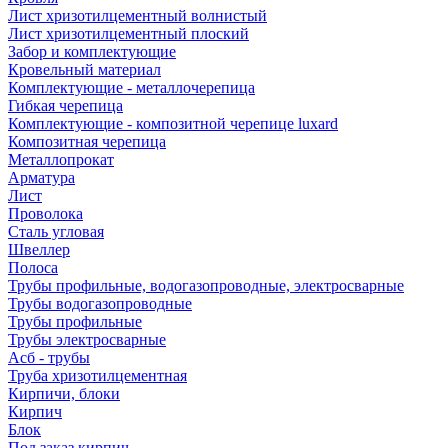
Лист хризотилцементный волнистый
Лист хризотилцементный плоский
Забор и комплектующие
Кровельный материал
Комплектующие - металлочерепица
Гибкая черепица
Комплектующие - композитной черепице luxard
Композитная черепица
Металлопрокат
Арматура
Лист
Проволока
Сталь угловая
Швеллер
Полоса
Трубы профильные, водогазопроводные, электросварные
Трубы водогазопроводные
Трубы профильные
Трубы электросварные
Асб - трубы
Труба хризотилцементная
Кирпичи, блоки
Кирпич
Блок
Под заказ кирпич