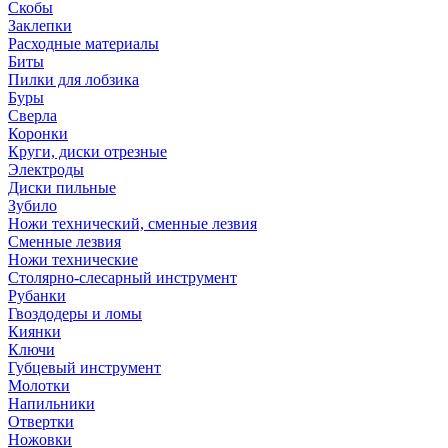
Скобы
Заклепки
Расходные материалы
Биты
Пилки для лобзика
Буры
Сверла
Коронки
Круги, диски отрезные
Электроды
Диски пильные
Зубило
Ножи технический, сменные лезвия
Сменные лезвия
Ножи технические
Столярно-слесарный инструмент
Рубанки
Гвоздодеры и ломы
Киянки
Ключи
Губцевый инструмент
Молотки
Напильники
Отвертки
Ножовки