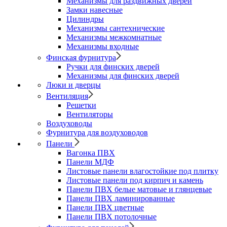
Механизмы для раздвижных дверей
Замки навесные
Цилиндры
Механизмы сантехнические
Механизмы межкомнатные
Механизмы входные
Финская фурнитура
Ручки для финских дверей
Механизмы для финских дверей
Люки и дверцы
Вентиляция
Решетки
Вентиляторы
Воздуховоды
Фурнитура для воздуховодов
Панели
Вагонка ПВХ
Панели МДФ
Листовые панели влагостойкие под плитку
Листовые панели под кирпич и камень
Панели ПВХ белые матовые и глянцевые
Панели ПВХ ламинированные
Панели ПВХ цветные
Панели ПВХ потолочные