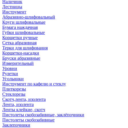
Наличник
Лестницы
Инструмент
Абразивно-шлифовальный
Круги шлифовальные
Бумага наждачная
Губки шлифовальные
Корщетки ручные
Сетка абразивная
Терки для шлифования
Корщетки-насадки
Бруски абразивные
Измерительный
Уровни
Рулетки
Угольники
Инструмент по кафелю и стеклу
Плиткорезы
Стеклорезы
Скотч,лента, изолента
Лента, изолента
Ленты клейкие, скотч
Пистолеты скобозабивные, заклёпочники
Пистолеты скобозабивные
Заклепочники