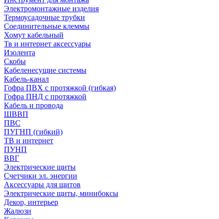
Электромонтажные изделия
Термоусадочные трубки
Соединительные клеммы
Хомут кабельный
Тв и интернет аксессуары
Изолента
Скобы
Кабеленесущие системы
Кабель-канал
Гофра ПВХ с протяжкой (гибкая)
Гофра ПНД с протяжкой
Кабель и провода
ШВВП
ПВС
ПУГНП (гибкий)
ТВ и интернет
ПУНП
ВВГ
Электрические щиты
Счетчики эл. энергии
Аксессуары для щитов
Электрические щиты, минибоксы
Декор, интерьер
Жалюзи