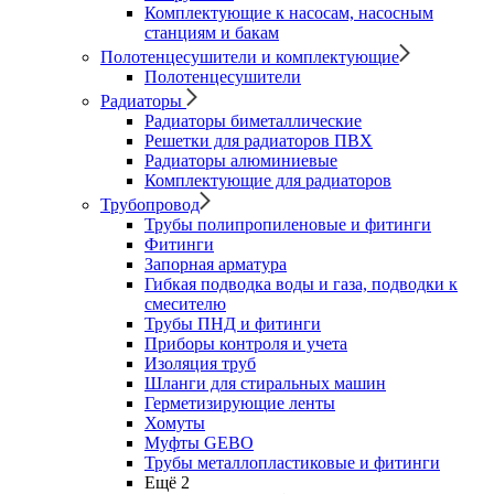
Комплектующие к насосам, насосным
станциям и бакам
Полотенцесушители и комплектующие
Полотенцесушители
Радиаторы
Радиаторы биметаллические
Решетки для радиаторов ПВХ
Радиаторы алюминиевые
Комплектующие для радиаторов
Трубопровод
Трубы полипропиленовые и фитинги
Фитинги
Запорная арматура
Гибкая подводка воды и газа, подводки к
смесителю
Трубы ПНД и фитинги
Приборы контроля и учета
Изоляция труб
Шланги для стиральных машин
Герметизирующие ленты
Хомуты
Муфты GEBO
Трубы металлопластиковые и фитинги
Ещё 2