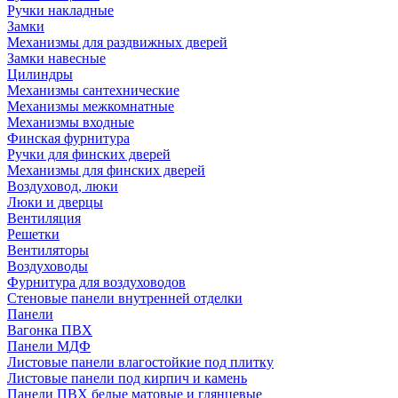
Ручки накладные
Замки
Механизмы для раздвижных дверей
Замки навесные
Цилиндры
Механизмы сантехнические
Механизмы межкомнатные
Механизмы входные
Финская фурнитура
Ручки для финских дверей
Механизмы для финских дверей
Воздуховод, люки
Люки и дверцы
Вентиляция
Решетки
Вентиляторы
Воздуховоды
Фурнитура для воздуховодов
Стеновые панели внутренней отделки
Панели
Вагонка ПВХ
Панели МДФ
Листовые панели влагостойкие под плитку
Листовые панели под кирпич и камень
Панели ПВХ белые матовые и глянцевые