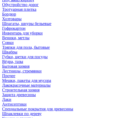
Обустройство дорог
Тротуарная плитка
Бордюр
Хозтовары
Шпагаты, шнуры бельевые
Гофрокартон
Инвентарь для уборки
Веники, метлы
Совки
Тряпки для пола, бытовые
Швабры
Губки, щетки для посуды
Вёдра, тазы
Бытовая химия
Лестницы, стремянки
Прочее
Мешки, пакеты для мусора
Лакокрасочные материалы
Строительная химия
Защита древесины
Лаки
Антисептики
Специальные покрытия для древесины
Шпаклевки по дереву