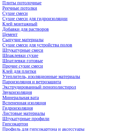
Плиты потолочные
Реечные потолки
Сухие смеси
Сухие смеси для гидроизоляции
Клей монтажный
Добавки для растворов
Цемент
Сыпучие материалы
Сухие смеси для устройства полов
Штукатурные смеси
Шпаклевки сухие
Шпатлевки готовые
Прочие сухие смеси
Клей для плитки
Утеплитель, изоляционные материалы
Пароизоляция и ветрозащита
Экструдированный пенополистирол
Звукоизоляция
Минеральная вата
Вспененная изоляция
Гидроизоляция
Листовые материалы
Штукатурные профили
Гипсокартон
Профиль для гипсокартона и аксессуары