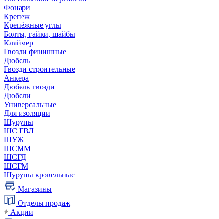
Фонари
Крепеж
Крепёжные углы
Болты, гайки, шайбы
Кляймер
Гвозди финишные
Дюбель
Гвозди строительные
Анкера
Дюбель-гвозди
Дюбели
Универсальные
Для изоляции
Шурупы
ШС ГВЛ
ШУЖ
ШСММ
ШСГД
ШСГМ
Шурупы кровельные
Магазины
Отделы продаж
Акции