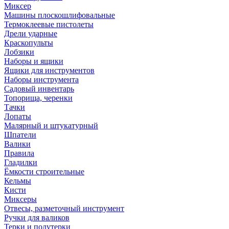
Миксер
Машины плоскошлифовальные
Термоклеевые пистолеты
Дрели ударные
Краскопульты
Лобзики
Наборы и ящики
Ящики для инструментов
Наборы инструмента
Садовый инвентарь
Топорища, черенки
Тачки
Лопаты
Малярный и штукатурный
Шпатели
Валики
Правила
Гладилки
Ёмкости строительные
Кельмы
Кисти
Миксеры
Отвесы, разметочный инструмент
Ручки для валиков
Терки и полутерки