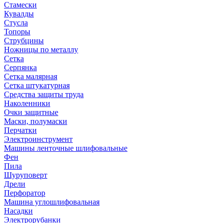
Стамески
Кувалды
Стусла
Топоры
Струбцины
Ножницы по металлу
Сетка
Серпянка
Сетка малярная
Сетка штукатурная
Средства защиты труда
Наколенники
Очки защитные
Маски, полумаски
Перчатки
Электроинструмент
Машины ленточные шлифовальные
Фен
Пила
Шуруповерт
Дрели
Перфоратор
Машина углошлифовальная
Насадки
Электрорубанки