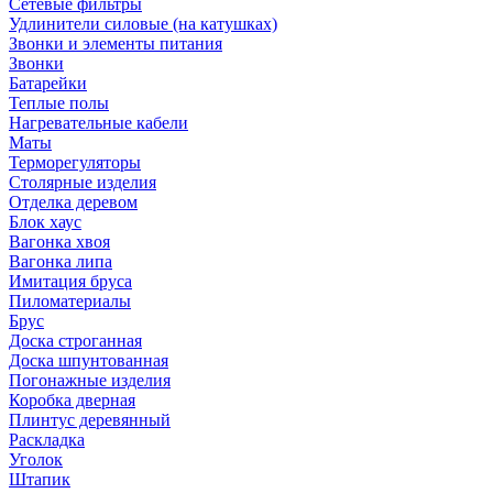
Сетевые фильтры
Удлинители силовые (на катушках)
Звонки и элементы питания
Звонки
Батарейки
Теплые полы
Нагревательные кабели
Маты
Терморегуляторы
Столярные изделия
Отделка деревом
Блок хаус
Вагонка хвоя
Вагонка липа
Имитация бруса
Пиломатериалы
Брус
Доска строганная
Доска шпунтованная
Погонажные изделия
Коробка дверная
Плинтус деревянный
Раскладка
Уголок
Штапик