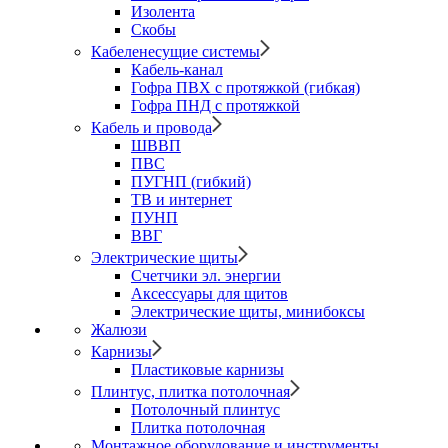
Изолента
Скобы
Кабеленесущие системы
Кабель-канал
Гофра ПВХ с протяжкой (гибкая)
Гофра ПНД с протяжкой
Кабель и провода
ШВВП
ПВС
ПУГНП (гибкий)
ТВ и интернет
ПУНП
ВВГ
Электрические щиты
Счетчики эл. энергии
Аксессуары для щитов
Электрические щиты, минибоксы
Жалюзи
Карнизы
Пластиковые карнизы
Плинтус, плитка потолочная
Потолочный плинтус
Плитка потолочная
Монтажное оборудование и инструменты