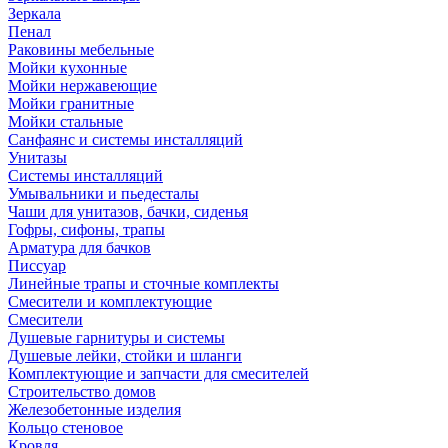
Зеркала
Пенал
Раковины мебельные
Мойки кухонные
Мойки нержавеющие
Мойки гранитные
Мойки стальные
Санфаянс и системы инсталляций
Унитазы
Системы инсталляций
Умывальники и пьедесталы
Чаши для унитазов, бачки, сиденья
Гофры, сифоны, трапы
Арматура для бачков
Писсуар
Линейные трапы и сточные комплекты
Смесители и комплектующие
Смесители
Душевые гарнитуры и системы
Душевые лейки, стойки и шланги
Комплектующие и запчасти для смесителей
Строительство домов
Железобетонные изделия
Кольцо стеновое
Кровля