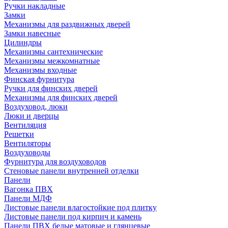
Ручки накладные
Замки
Механизмы для раздвижных дверей
Замки навесные
Цилиндры
Механизмы сантехнические
Механизмы межкомнатные
Механизмы входные
Финская фурнитура
Ручки для финских дверей
Механизмы для финских дверей
Воздуховод, люки
Люки и дверцы
Вентиляция
Решетки
Вентиляторы
Воздуховоды
Фурнитура для воздуховодов
Стеновые панели внутренней отделки
Панели
Вагонка ПВХ
Панели МДФ
Листовые панели влагостойкие под плитку
Листовые панели под кирпич и камень
Панели ПВХ белые матовые и глянцевые