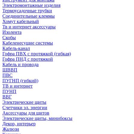
Электромонтажные изделия
Термоусадочные трубки
Соединительные клеммы
Хомут кабельный
Тв и интернет аксессуары
Изолента
Скобы
Кабеленесущие системы
Кабель-канал
Гофра ПВХ с протяжкой (гибкая)
Гофра ПНД с протяжкой
Кабель и провода
ШВВП
ПВС
ПУГНП (гибкий)
ТВ и интернет
ПУНП
ВВГ
Электрические щиты
Счетчики эл. энергии
Аксессуары для щитов
Электрические щиты, минибоксы
Декор, интерьер
Жалюзи