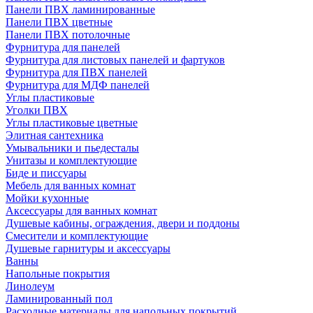
Панели ПВХ ламинированные
Панели ПВХ цветные
Панели ПВХ потолочные
Фурнитура для панелей
Фурнитура для листовых панелей и фартуков
Фурнитура для ПВХ панелей
Фурнитура для МДФ панелей
Углы пластиковые
Уголки ПВХ
Углы пластиковые цветные
Элитная сантехника
Умывальники и пьедесталы
Унитазы и комплектующие
Биде и писсуары
Мебель для ванных комнат
Мойки кухонные
Аксессуары для ванных комнат
Душевые кабины, ограждения, двери и поддоны
Смесители и комплектующие
Душевые гарнитуры и аксессуары
Ванны
Напольные покрытия
Линолеум
Ламинированный пол
Расходные материалы для напольных покрытий