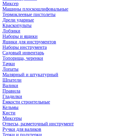
Миксер
Машины плоскошлифовальные
Термоклеевые пистолеты
Дрели ударные
Краскопульты
Лобзики
Наборы и ящики
Ящики для инструментов
Наборы инструмента
Садовый инвентарь
Топорища, черенки
Тачки
Лопаты
Малярный и штукатурный
Шпатели
Валики
Правила
Гладилки
Ёмкости строительные
Кельмы
Кисти
Миксеры
Отвесы, разметочный инструмент
Ручки для валиков
Терки и полутерки