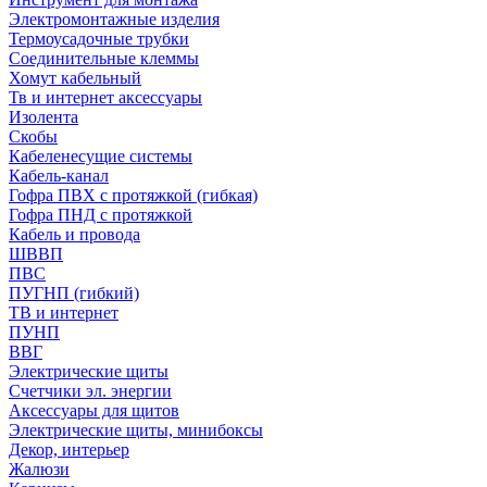
Электромонтажные изделия
Термоусадочные трубки
Соединительные клеммы
Хомут кабельный
Тв и интернет аксессуары
Изолента
Скобы
Кабеленесущие системы
Кабель-канал
Гофра ПВХ с протяжкой (гибкая)
Гофра ПНД с протяжкой
Кабель и провода
ШВВП
ПВС
ПУГНП (гибкий)
ТВ и интернет
ПУНП
ВВГ
Электрические щиты
Счетчики эл. энергии
Аксессуары для щитов
Электрические щиты, минибоксы
Декор, интерьер
Жалюзи