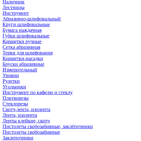
Наличник
Лестницы
Инструмент
Абразивно-шлифовальный
Круги шлифовальные
Бумага наждачная
Губки шлифовальные
Корщетки ручные
Сетка абразивная
Терки для шлифования
Корщетки-насадки
Бруски абразивные
Измерительный
Уровни
Рулетки
Угольники
Инструмент по кафелю и стеклу
Плиткорезы
Стеклорезы
Скотч,лента, изолента
Лента, изолента
Ленты клейкие, скотч
Пистолеты скобозабивные, заклёпочники
Пистолеты скобозабивные
Заклепочники