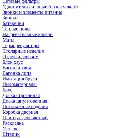
Сетевые фильтры
Удлинители силовые (на катушках)
Звонки и элементы питания
Звонки
Батарейки
Теплые полы
Нагревательные кабели
Маты
Терморегуляторы
Столярные изделия
Отделка деревом
Блок хаус
Вагонка хвоя
Вагонка липа
Имитация бруса
Пиломатериалы
Брус
Доска строганная
Доска шпунтованная
Погонажные изделия
Коробка дверная
Плинтус деревянный
Раскладка
Уголок
Штапик