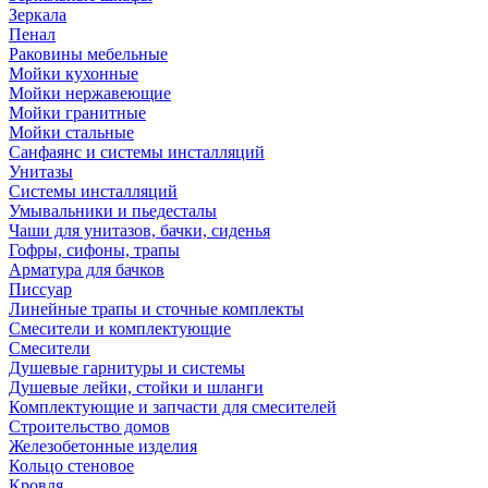
Зеркала
Пенал
Раковины мебельные
Мойки кухонные
Мойки нержавеющие
Мойки гранитные
Мойки стальные
Санфаянс и системы инсталляций
Унитазы
Системы инсталляций
Умывальники и пьедесталы
Чаши для унитазов, бачки, сиденья
Гофры, сифоны, трапы
Арматура для бачков
Писсуар
Линейные трапы и сточные комплекты
Смесители и комплектующие
Смесители
Душевые гарнитуры и системы
Душевые лейки, стойки и шланги
Комплектующие и запчасти для смесителей
Строительство домов
Железобетонные изделия
Кольцо стеновое
Кровля