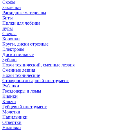
Скобы
Заклепки
Расходные материалы
Биты
Пилки для лобзика
Буры
Сверла
Коронки
Круги, диски отрезные
Электроды
Диски пильные
Зубило
Ножи технический, сменные лезвия
Сменные лезвия
Ножи технические
Столярно-слесарный инструмент
Рубанки
Гвоздодеры и ломы
Киянки
Ключи
Губцевый инструмент
Молотки
Напильники
Отвертки
Ножовки