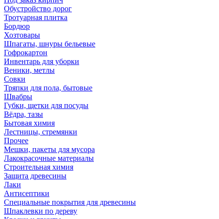
Обустройство дорог
Тротуарная плитка
Бордюр
Хозтовары
Шпагаты, шнуры бельевые
Гофрокартон
Инвентарь для уборки
Веники, метлы
Совки
Тряпки для пола, бытовые
Швабры
Губки, щетки для посуды
Вёдра, тазы
Бытовая химия
Лестницы, стремянки
Прочее
Мешки, пакеты для мусора
Лакокрасочные материалы
Строительная химия
Защита древесины
Лаки
Антисептики
Специальные покрытия для древесины
Шпаклевки по дереву