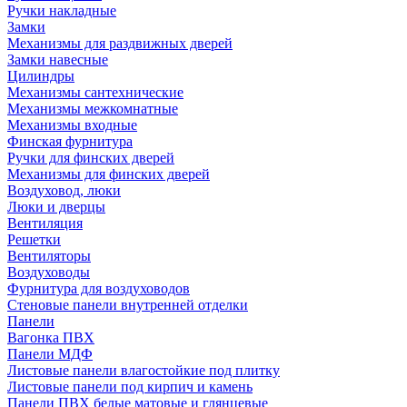
Ручки накладные
Замки
Механизмы для раздвижных дверей
Замки навесные
Цилиндры
Механизмы сантехнические
Механизмы межкомнатные
Механизмы входные
Финская фурнитура
Ручки для финских дверей
Механизмы для финских дверей
Воздуховод, люки
Люки и дверцы
Вентиляция
Решетки
Вентиляторы
Воздуховоды
Фурнитура для воздуховодов
Стеновые панели внутренней отделки
Панели
Вагонка ПВХ
Панели МДФ
Листовые панели влагостойкие под плитку
Листовые панели под кирпич и камень
Панели ПВХ белые матовые и глянцевые