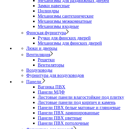
Механизмы для раздвижных дверей
Замки навесные
Цилиндры
Механизмы сантехнические
Механизмы межкомнатные
Механизмы входные
Финская фурнитура
Ручки для финских дверей
Механизмы для финских дверей
Люки и дверцы
Вентиляция
Решетки
Вентиляторы
Воздуховоды
Фурнитура для воздуховодов
Панели
Вагонка ПВХ
Панели МДФ
Листовые панели влагостойкие под плитку
Листовые панели под кирпич и камень
Панели ПВХ белые матовые и глянцевые
Панели ПВХ ламинированные
Панели ПВХ цветные
Панели ПВХ потолочные