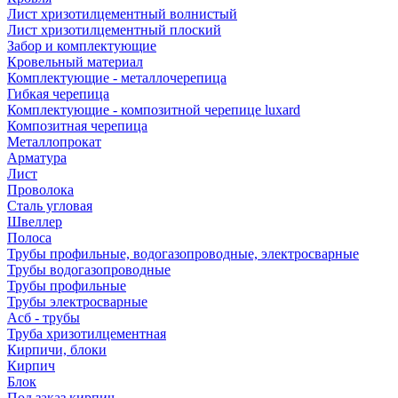
Лист хризотилцементный волнистый
Лист хризотилцементный плоский
Забор и комплектующие
Кровельный материал
Комплектующие - металлочерепица
Гибкая черепица
Комплектующие - композитной черепице luxard
Композитная черепица
Металлопрокат
Арматура
Лист
Проволока
Сталь угловая
Швеллер
Полоса
Трубы профильные, водогазопроводные, электросварные
Трубы водогазопроводные
Трубы профильные
Трубы электросварные
Асб - трубы
Труба хризотилцементная
Кирпичи, блоки
Кирпич
Блок
Под заказ кирпич