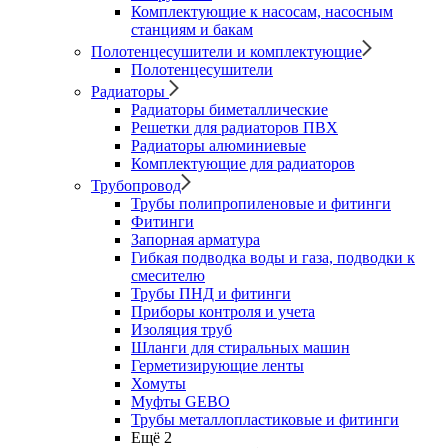
Комплектующие к насосам, насосным
станциям и бакам
Полотенцесушители и комплектующие
Полотенцесушители
Радиаторы
Радиаторы биметаллические
Решетки для радиаторов ПВХ
Радиаторы алюминиевые
Комплектующие для радиаторов
Трубопровод
Трубы полипропиленовые и фитинги
Фитинги
Запорная арматура
Гибкая подводка воды и газа, подводки к
смесителю
Трубы ПНД и фитинги
Приборы контроля и учета
Изоляция труб
Шланги для стиральных машин
Герметизирующие ленты
Хомуты
Муфты GEBO
Трубы металлопластиковые и фитинги
Ещё 2