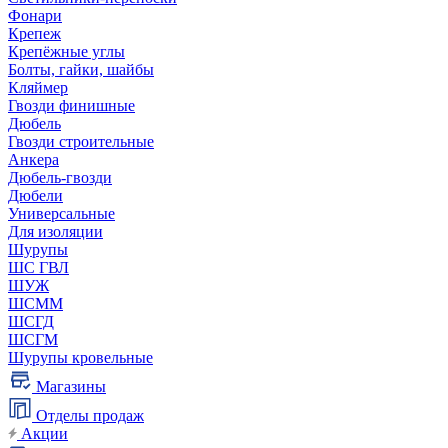
Фонари
Крепеж
Крепёжные углы
Болты, гайки, шайбы
Кляймер
Гвозди финишные
Дюбель
Гвозди строительные
Анкера
Дюбель-гвозди
Дюбели
Универсальные
Для изоляции
Шурупы
ШС ГВЛ
ШУЖ
ШСММ
ШСГД
ШСГМ
Шурупы кровельные
Магазины
Отделы продаж
Акции