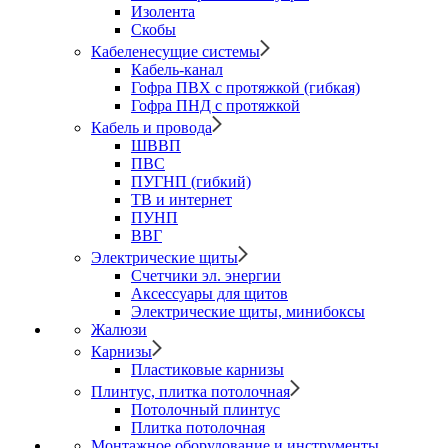
Изолента
Скобы
Кабеленесущие системы
Кабель-канал
Гофра ПВХ с протяжкой (гибкая)
Гофра ПНД с протяжкой
Кабель и провода
ШВВП
ПВС
ПУГНП (гибкий)
ТВ и интернет
ПУНП
ВВГ
Электрические щиты
Счетчики эл. энергии
Аксессуары для щитов
Электрические щиты, минибоксы
Жалюзи
Карнизы
Пластиковые карнизы
Плинтус, плитка потолочная
Потолочный плинтус
Плитка потолочная
Монтажное оборудование и инструменты