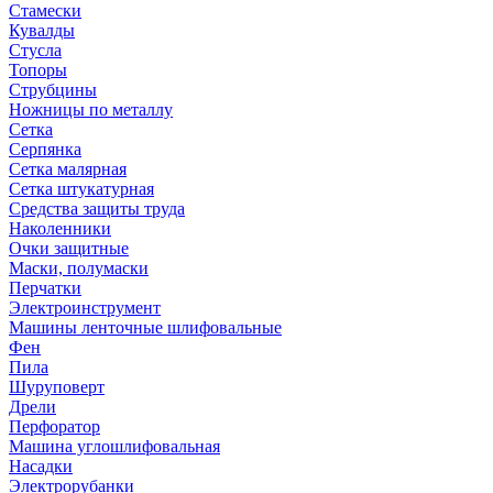
Стамески
Кувалды
Стусла
Топоры
Струбцины
Ножницы по металлу
Сетка
Серпянка
Сетка малярная
Сетка штукатурная
Средства защиты труда
Наколенники
Очки защитные
Маски, полумаски
Перчатки
Электроинструмент
Машины ленточные шлифовальные
Фен
Пила
Шуруповерт
Дрели
Перфоратор
Машина углошлифовальная
Насадки
Электрорубанки