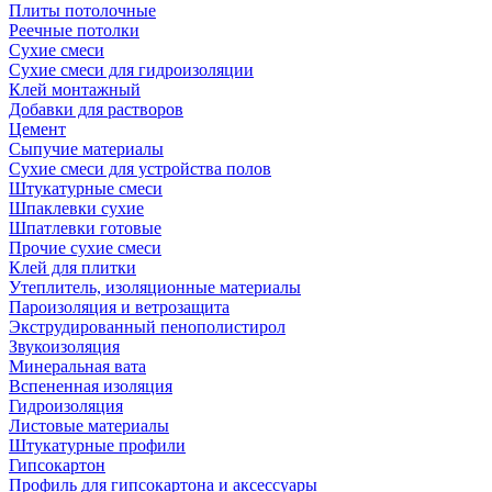
Плиты потолочные
Реечные потолки
Сухие смеси
Сухие смеси для гидроизоляции
Клей монтажный
Добавки для растворов
Цемент
Сыпучие материалы
Сухие смеси для устройства полов
Штукатурные смеси
Шпаклевки сухие
Шпатлевки готовые
Прочие сухие смеси
Клей для плитки
Утеплитель, изоляционные материалы
Пароизоляция и ветрозащита
Экструдированный пенополистирол
Звукоизоляция
Минеральная вата
Вспененная изоляция
Гидроизоляция
Листовые материалы
Штукатурные профили
Гипсокартон
Профиль для гипсокартона и аксессуары