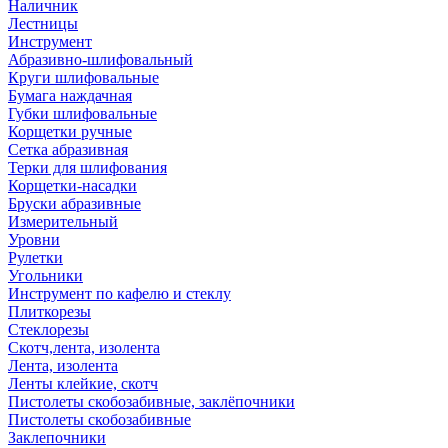
Наличник
Лестницы
Инструмент
Абразивно-шлифовальный
Круги шлифовальные
Бумага наждачная
Губки шлифовальные
Корщетки ручные
Сетка абразивная
Терки для шлифования
Корщетки-насадки
Бруски абразивные
Измерительный
Уровни
Рулетки
Угольники
Инструмент по кафелю и стеклу
Плиткорезы
Стеклорезы
Скотч,лента, изолента
Лента, изолента
Ленты клейкие, скотч
Пистолеты скобозабивные, заклёпочники
Пистолеты скобозабивные
Заклепочники