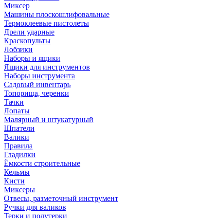
Миксер
Машины плоскошлифовальные
Термоклеевые пистолеты
Дрели ударные
Краскопульты
Лобзики
Наборы и ящики
Ящики для инструментов
Наборы инструмента
Садовый инвентарь
Топорища, черенки
Тачки
Лопаты
Малярный и штукатурный
Шпатели
Валики
Правила
Гладилки
Ёмкости строительные
Кельмы
Кисти
Миксеры
Отвесы, разметочный инструмент
Ручки для валиков
Терки и полутерки