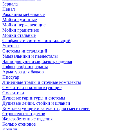
Зеркала
Пенал
Раковины мебельные
Мойки кухонные
Мойки нержавеющие
Мойки гранитные
Мойки стальные
Санфаянс и системы инсталляций
Унитазы
Системы инсталляций
Умывальники и пьедесталы
Чаши для унитазов, бачки, сиденья
Гофры, сифоны, трапы
Арматура для бачков
Писсуар
Линейные трапы и сточные комплекты
Смесители и комплектующие
Смесители
Душевые гарнитуры и системы
Душевые лейки, стойки и шланги
Комплектующие и запчасти для смесителей
Строительство домов
Железобетонные изделия
Кольцо стеновое
Кровля