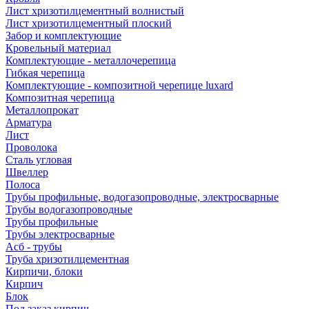
Лист хризотилцементный волнистый
Лист хризотилцементный плоский
Забор и комплектующие
Кровельный материал
Комплектующие - металлочерепица
Гибкая черепица
Комплектующие - композитной черепице luxard
Композитная черепица
Металлопрокат
Арматура
Лист
Проволока
Сталь угловая
Швеллер
Полоса
Трубы профильные, водогазопроводные, электросварные
Трубы водогазопроводные
Трубы профильные
Трубы электросварные
Асб - трубы
Труба хризотилцементная
Кирпичи, блоки
Кирпич
Блок
Под заказ кирпич