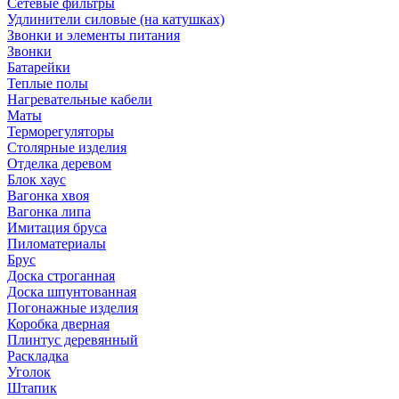
Сетевые фильтры
Удлинители силовые (на катушках)
Звонки и элементы питания
Звонки
Батарейки
Теплые полы
Нагревательные кабели
Маты
Терморегуляторы
Столярные изделия
Отделка деревом
Блок хаус
Вагонка хвоя
Вагонка липа
Имитация бруса
Пиломатериалы
Брус
Доска строганная
Доска шпунтованная
Погонажные изделия
Коробка дверная
Плинтус деревянный
Раскладка
Уголок
Штапик