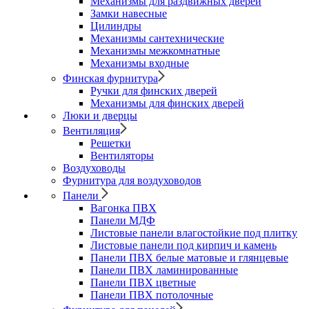
Механизмы для раздвижных дверей
Замки навесные
Цилиндры
Механизмы сантехнические
Механизмы межкомнатные
Механизмы входные
Финская фурнитура
Ручки для финских дверей
Механизмы для финских дверей
Люки и дверцы
Вентиляция
Решетки
Вентиляторы
Воздуховоды
Фурнитура для воздуховодов
Панели
Вагонка ПВХ
Панели МДФ
Листовые панели влагостойкие под плитку
Листовые панели под кирпич и камень
Панели ПВХ белые матовые и глянцевые
Панели ПВХ ламинированные
Панели ПВХ цветные
Панели ПВХ потолочные