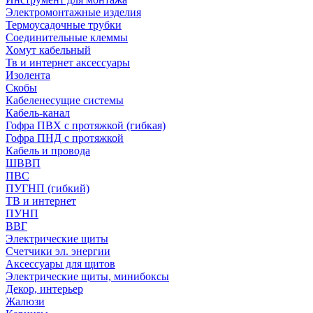
Электромонтажные изделия
Термоусадочные трубки
Соединительные клеммы
Хомут кабельный
Тв и интернет аксессуары
Изолента
Скобы
Кабеленесущие системы
Кабель-канал
Гофра ПВХ с протяжкой (гибкая)
Гофра ПНД с протяжкой
Кабель и провода
ШВВП
ПВС
ПУГНП (гибкий)
ТВ и интернет
ПУНП
ВВГ
Электрические щиты
Счетчики эл. энергии
Аксессуары для щитов
Электрические щиты, минибоксы
Декор, интерьер
Жалюзи