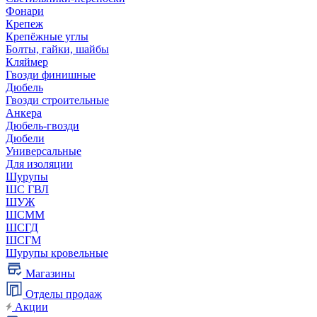
Фонари
Крепеж
Крепёжные углы
Болты, гайки, шайбы
Кляймер
Гвозди финишные
Дюбель
Гвозди строительные
Анкера
Дюбель-гвозди
Дюбели
Универсальные
Для изоляции
Шурупы
ШС ГВЛ
ШУЖ
ШСММ
ШСГД
ШСГМ
Шурупы кровельные
Магазины
Отделы продаж
Акции