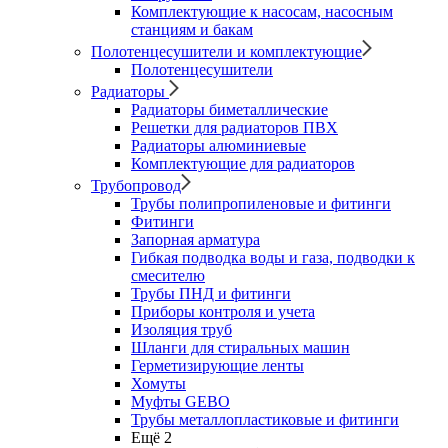
Комплектующие к насосам, насосным
станциям и бакам
Полотенцесушители и комплектующие
Полотенцесушители
Радиаторы
Радиаторы биметаллические
Решетки для радиаторов ПВХ
Радиаторы алюминиевые
Комплектующие для радиаторов
Трубопровод
Трубы полипропиленовые и фитинги
Фитинги
Запорная арматура
Гибкая подводка воды и газа, подводки к
смесителю
Трубы ПНД и фитинги
Приборы контроля и учета
Изоляция труб
Шланги для стиральных машин
Герметизирующие ленты
Хомуты
Муфты GEBO
Трубы металлопластиковые и фитинги
Ещё 2