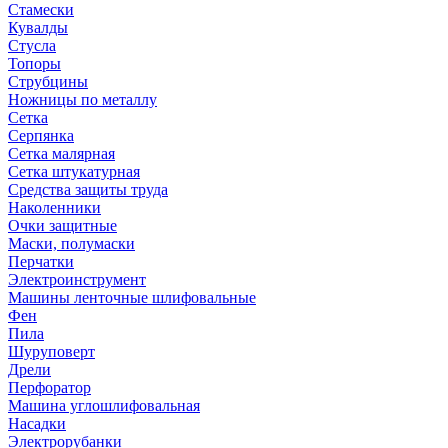
Стамески
Кувалды
Стусла
Топоры
Струбцины
Ножницы по металлу
Сетка
Серпянка
Сетка малярная
Сетка штукатурная
Средства защиты труда
Наколенники
Очки защитные
Маски, полумаски
Перчатки
Электроинструмент
Машины ленточные шлифовальные
Фен
Пила
Шуруповерт
Дрели
Перфоратор
Машина углошлифовальная
Насадки
Электрорубанки