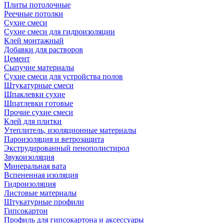
Плиты потолочные
Реечные потолки
Сухие смеси
Сухие смеси для гидроизоляции
Клей монтажный
Добавки для растворов
Цемент
Сыпучие материалы
Сухие смеси для устройства полов
Штукатурные смеси
Шпаклевки сухие
Шпатлевки готовые
Прочие сухие смеси
Клей для плитки
Утеплитель, изоляционные материалы
Пароизоляция и ветрозащита
Экструдированный пенополистирол
Звукоизоляция
Минеральная вата
Вспененная изоляция
Гидроизоляция
Листовые материалы
Штукатурные профили
Гипсокартон
Профиль для гипсокартона и аксессуары