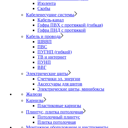
Изолента
Скобы
Кабеленесущие системы
Кабель-канал
Гофра ПВХ с протяжкой (гибкая)
Гофра ПНД с протяжкой
Кабель и провода
ШВВП
ПВС
ПУГНП (гибкий)
ТВ и интернет
ПУНП
ВВГ
Электрические щиты
Счетчики эл. энергии
Аксессуары для щитов
Электрические щиты, минибоксы
Жалюзи
Карнизы
Пластиковые карнизы
Плинтус, плитка потолочная
Потолочный плинтус
Плитка потолочная
Монтажное оборудование и инструменты