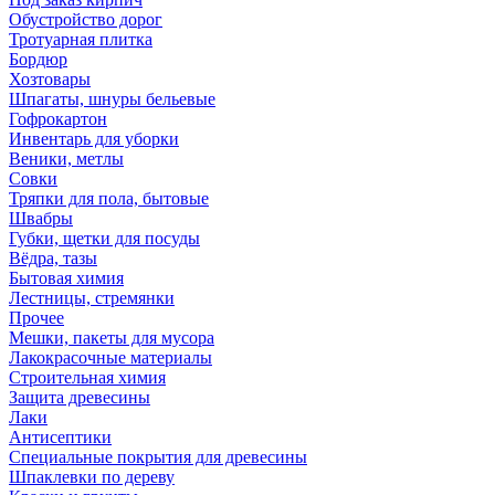
Обустройство дорог
Тротуарная плитка
Бордюр
Хозтовары
Шпагаты, шнуры бельевые
Гофрокартон
Инвентарь для уборки
Веники, метлы
Совки
Тряпки для пола, бытовые
Швабры
Губки, щетки для посуды
Вёдра, тазы
Бытовая химия
Лестницы, стремянки
Прочее
Мешки, пакеты для мусора
Лакокрасочные материалы
Строительная химия
Защита древесины
Лаки
Антисептики
Специальные покрытия для древесины
Шпаклевки по дереву