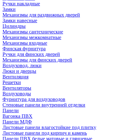
Ручки накладные
Замки
Механизмы для раздвижных дверей
Замки навесные
Цилиндры
Механизмы сантехнические
Механизмы межкомнатные
Механизмы входные
Финская фурнитура
Ручки для финских дверей
Механизмы для финских дверей
Воздуховод, люки
Люки и дверцы
Вентиляция
Решетки
Вентиляторы
Воздуховоды
Фурнитура для воздуховодов
Стеновые панели внутренней отделки
Панели
Вагонка ПВХ
Панели МДФ
Листовые панели влагостойкие под плитку
Листовые панели под кирпич и камень
Панели ПВХ белые матовые и глянцевые