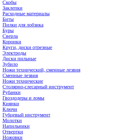
Скобы
Заклепки
Расходные материалы
Биты
Пилки для лобзика
Буры
Сверла
Коронки
Круги, диски отрезные
Электроды
Диски пильные
Зубило
Ножи технический, сменные лезвия
Сменные лезвия
Ножи технические
Столярно-слесарный инструмент
Рубанки
Гвоздодеры и ломы
Киянки
Ключи
Губцевый инструмент
Молотки
Напильники
Отвертки
Ножовки