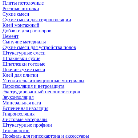
Плиты потолочные
Реечные потолки
Сухие смеси
Сухие смеси для гидроизоляции
Клей монтажный
Добавки для растворов
Цемент
Сыпучие материалы
Сухие смеси для устройства полов
Штукатурные смеси
Шпаклевки сухие
Шпатлевки готовые
Прочие сухие смеси
Клей для плитки
Утеплитель, изоляционные материалы
Пароизоляция и ветрозащита
Экструдированный пенополистирол
Звукоизоляция
Минеральная вата
Вспененная изоляция
Гидроизоляция
Листовые материалы
Штукатурные профили
Гипсокартон
Профиль для гипсокартона и аксессуары