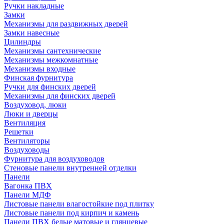
Ручки накладные
Замки
Механизмы для раздвижных дверей
Замки навесные
Цилиндры
Механизмы сантехнические
Механизмы межкомнатные
Механизмы входные
Финская фурнитура
Ручки для финских дверей
Механизмы для финских дверей
Воздуховод, люки
Люки и дверцы
Вентиляция
Решетки
Вентиляторы
Воздуховоды
Фурнитура для воздуховодов
Стеновые панели внутренней отделки
Панели
Вагонка ПВХ
Панели МДФ
Листовые панели влагостойкие под плитку
Листовые панели под кирпич и камень
Панели ПВХ белые матовые и глянцевые