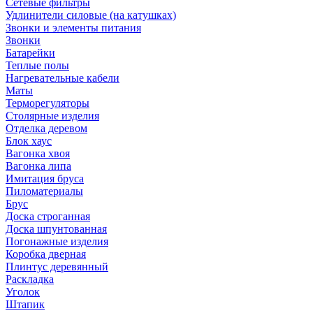
Сетевые фильтры
Удлинители силовые (на катушках)
Звонки и элементы питания
Звонки
Батарейки
Теплые полы
Нагревательные кабели
Маты
Терморегуляторы
Столярные изделия
Отделка деревом
Блок хаус
Вагонка хвоя
Вагонка липа
Имитация бруса
Пиломатериалы
Брус
Доска строганная
Доска шпунтованная
Погонажные изделия
Коробка дверная
Плинтус деревянный
Раскладка
Уголок
Штапик