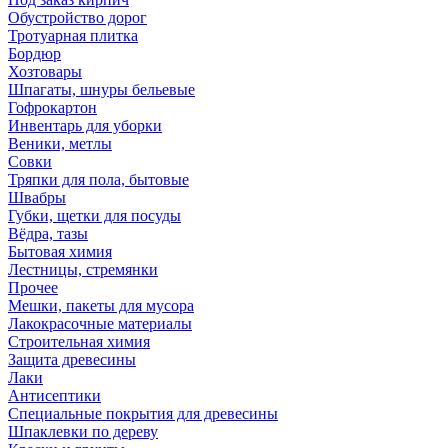
Обустройство дорог
Тротуарная плитка
Бордюр
Хозтовары
Шпагаты, шнуры бельевые
Гофрокартон
Инвентарь для уборки
Веники, метлы
Совки
Тряпки для пола, бытовые
Швабры
Губки, щетки для посуды
Вёдра, тазы
Бытовая химия
Лестницы, стремянки
Прочее
Мешки, пакеты для мусора
Лакокрасочные материалы
Строительная химия
Защита древесины
Лаки
Антисептики
Специальные покрытия для древесины
Шпаклевки по дереву