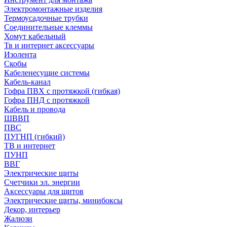
Электромонтажные изделия
Термоусадочные трубки
Соединительные клеммы
Хомут кабельный
Тв и интернет аксессуары
Изолента
Скобы
Кабеленесущие системы
Кабель-канал
Гофра ПВХ с протяжкой (гибкая)
Гофра ПНД с протяжкой
Кабель и провода
ШВВП
ПВС
ПУГНП (гибкий)
ТВ и интернет
ПУНП
ВВГ
Электрические щиты
Счетчики эл. энергии
Аксессуары для щитов
Электрические щиты, минибоксы
Декор, интерьер
Жалюзи