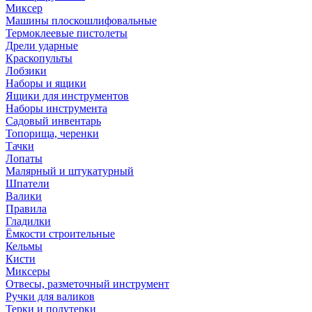
Миксер
Машины плоскошлифовальные
Термоклеевые пистолеты
Дрели ударные
Краскопульты
Лобзики
Наборы и ящики
Ящики для инструментов
Наборы инструмента
Садовый инвентарь
Топорища, черенки
Тачки
Лопаты
Малярный и штукатурный
Шпатели
Валики
Правила
Гладилки
Ёмкости строительные
Кельмы
Кисти
Миксеры
Отвесы, разметочный инструмент
Ручки для валиков
Терки и полутерки