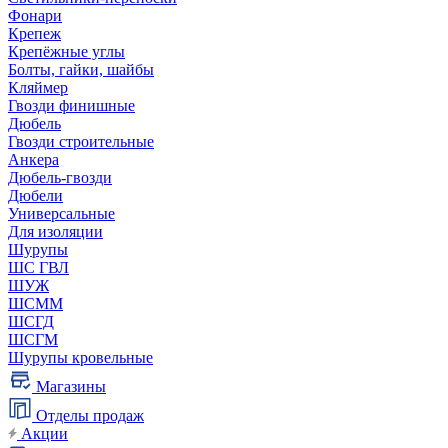
Фонари
Крепеж
Крепёжные углы
Болты, гайки, шайбы
Кляймер
Гвозди финишные
Дюбель
Гвозди строительные
Анкера
Дюбель-гвозди
Дюбели
Универсальные
Для изоляции
Шурупы
ШС ГВЛ
ШУЖ
ШСММ
ШСГД
ШСГМ
Шурупы кровельные
Магазины
Отделы продаж
Акции