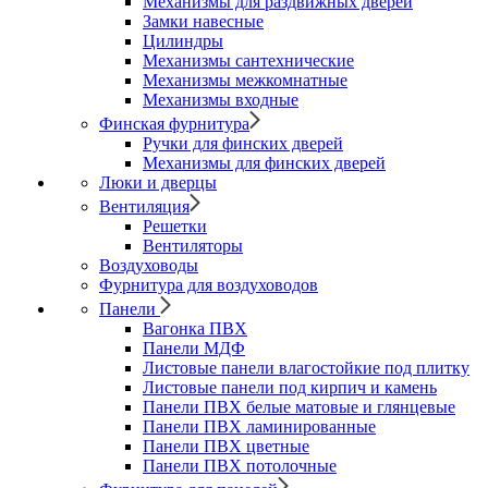
Механизмы для раздвижных дверей
Замки навесные
Цилиндры
Механизмы сантехнические
Механизмы межкомнатные
Механизмы входные
Финская фурнитура
Ручки для финских дверей
Механизмы для финских дверей
Люки и дверцы
Вентиляция
Решетки
Вентиляторы
Воздуховоды
Фурнитура для воздуховодов
Панели
Вагонка ПВХ
Панели МДФ
Листовые панели влагостойкие под плитку
Листовые панели под кирпич и камень
Панели ПВХ белые матовые и глянцевые
Панели ПВХ ламинированные
Панели ПВХ цветные
Панели ПВХ потолочные