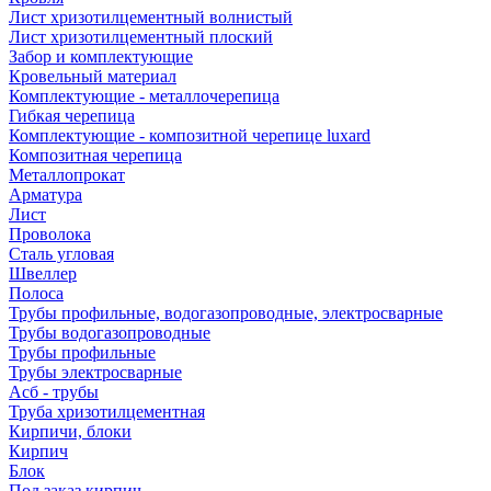
Лист хризотилцементный волнистый
Лист хризотилцементный плоский
Забор и комплектующие
Кровельный материал
Комплектующие - металлочерепица
Гибкая черепица
Комплектующие - композитной черепице luxard
Композитная черепица
Металлопрокат
Арматура
Лист
Проволока
Сталь угловая
Швеллер
Полоса
Трубы профильные, водогазопроводные, электросварные
Трубы водогазопроводные
Трубы профильные
Трубы электросварные
Асб - трубы
Труба хризотилцементная
Кирпичи, блоки
Кирпич
Блок
Под заказ кирпич