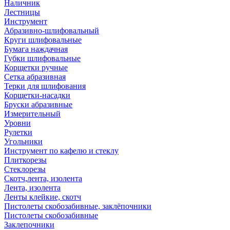
Наличник
Лестницы
Инструмент
Абразивно-шлифовальный
Круги шлифовальные
Бумага наждачная
Губки шлифовальные
Корщетки ручные
Сетка абразивная
Терки для шлифования
Корщетки-насадки
Бруски абразивные
Измерительный
Уровни
Рулетки
Угольники
Инструмент по кафелю и стеклу
Плиткорезы
Стеклорезы
Скотч,лента, изолента
Лента, изолента
Ленты клейкие, скотч
Пистолеты скобозабивные, заклёпочники
Пистолеты скобозабивные
Заклепочники