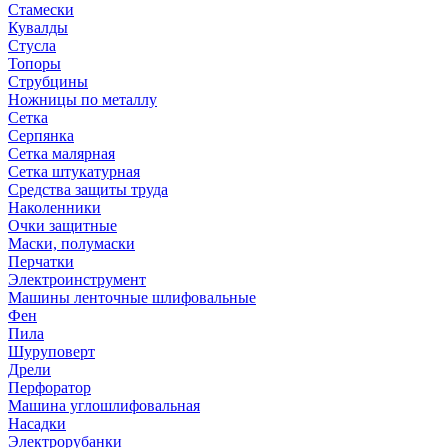
Стамески
Кувалды
Стусла
Топоры
Струбцины
Ножницы по металлу
Сетка
Серпянка
Сетка малярная
Сетка штукатурная
Средства защиты труда
Наколенники
Очки защитные
Маски, полумаски
Перчатки
Электроинструмент
Машины ленточные шлифовальные
Фен
Пила
Шуруповерт
Дрели
Перфоратор
Машина углошлифовальная
Насадки
Электрорубанки