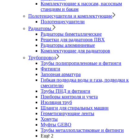
Комплектующие к насосам, насосным
станциям и бакам
Полотенцесушители и комплектующие
Полотенцесушители
Радиаторы
Радиаторы биметаллические
Решетки для радиаторов ПВХ
Радиаторы алюминиевые
Комплектующие для радиаторов
Трубопровод
Трубы полипропиленовые и фитинги
Фитинги
Запорная арматура
Гибкая подводка воды и газа, подводки к
смесителю
Трубы ПНД и фитинги
Приборы контроля и учета
Изоляция труб
Шланги для стиральных машин
Герметизирующие ленты
Хомуты
Муфты GEBO
Трубы металлопластиковые и фитинги
Ещё 2