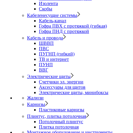
Изолента
Скобы
Кабеленесущие системы
Кабель-канал
Гофра ПВХ с протяжкой (гибкая)
Гофра ПНД с протяжкой
Кабель и провода
ШВВП
ПВС
ПУГНП (гибкий)
ТВ и интернет
ПУНП
ВВГ
Электрические щиты
Счетчики эл. энергии
Аксессуары для щитов
Электрические щиты, минибоксы
Жалюзи
Карнизы
Пластиковые карнизы
Плинтус, плитка потолочная
Потолочный плинтус
Плитка потолочная
Монтажное оборудование и инструменты