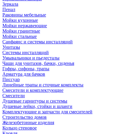
Зеркала
Пенал
Раковины мебельные
Мойки кухонные
Мойки нержавеющие
Мойки гранитные
Мойки стальные
Санфаянс и системы инсталляций
Унитазы
Системы инсталляций
Умывальники и пьедесталы
Чаши для унитазов, бачки, сиденья
Гофры, сифоны, трапы
Арматура для бачков
Писсуар
Линейные трапы и сточные комплекты
Смесители и комплектующие
Смесители
Душевые гарнитуры и системы
Душевые лейки, стойки и шланги
Комплектующие и запчасти для смесителей
Строительство домов
Железобетонные изделия
Кольцо стеновое
Кровля