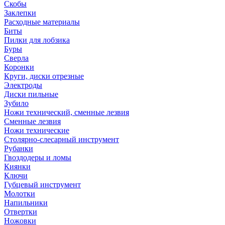
Скобы
Заклепки
Расходные материалы
Биты
Пилки для лобзика
Буры
Сверла
Коронки
Круги, диски отрезные
Электроды
Диски пильные
Зубило
Ножи технический, сменные лезвия
Сменные лезвия
Ножи технические
Столярно-слесарный инструмент
Рубанки
Гвоздодеры и ломы
Киянки
Ключи
Губцевый инструмент
Молотки
Напильники
Отвертки
Ножовки