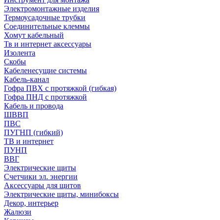
Электромонтажные изделия
Термоусадочные трубки
Соединительные клеммы
Хомут кабельный
Тв и интернет аксессуары
Изолента
Скобы
Кабеленесущие системы
Кабель-канал
Гофра ПВХ с протяжкой (гибкая)
Гофра ПНД с протяжкой
Кабель и провода
ШВВП
ПВС
ПУГНП (гибкий)
ТВ и интернет
ПУНП
ВВГ
Электрические щиты
Счетчики эл. энергии
Аксессуары для щитов
Электрические щиты, минибоксы
Декор, интерьер
Жалюзи