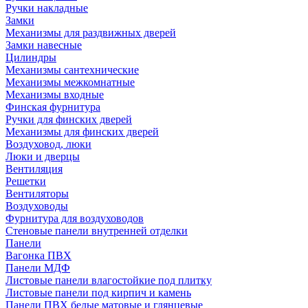
Ручки накладные
Замки
Механизмы для раздвижных дверей
Замки навесные
Цилиндры
Механизмы сантехнические
Механизмы межкомнатные
Механизмы входные
Финская фурнитура
Ручки для финских дверей
Механизмы для финских дверей
Воздуховод, люки
Люки и дверцы
Вентиляция
Решетки
Вентиляторы
Воздуховоды
Фурнитура для воздуховодов
Стеновые панели внутренней отделки
Панели
Вагонка ПВХ
Панели МДФ
Листовые панели влагостойкие под плитку
Листовые панели под кирпич и камень
Панели ПВХ белые матовые и глянцевые