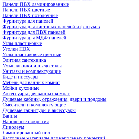
Панели ПВХ ламинированные
Панели ПВХ цветные
Панели ПВХ потолочные
Фурнитура для панелей
Фурнитура для листовых панелей и фартуков
Фурнитура для ПВХ панелей
Фурнитура для МДФ панелей
Углы пластиковые
Уголки ПВХ
Углы пластиковые цветные
Элитная сантехника
Умывальники и пьедесталы
Унитазы и комплектующие
Биде и писсуары
Мебель для ванных комнат
Мойки кухонные
Аксессуары для ванных комнат
Душевые кабины, ограждения, двери и поддоны
Смесители и комплектующие
Душевые гарнитуры и аксессуары
Ванны
Напольные покрытия
Линолеум
Ламинированный пол
Расходные материалы для напольных покрытий