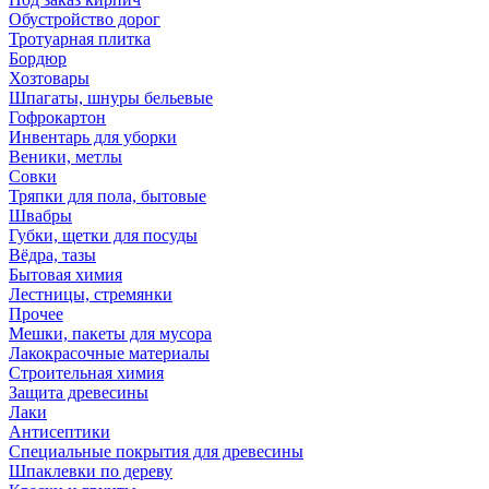
Обустройство дорог
Тротуарная плитка
Бордюр
Хозтовары
Шпагаты, шнуры бельевые
Гофрокартон
Инвентарь для уборки
Веники, метлы
Совки
Тряпки для пола, бытовые
Швабры
Губки, щетки для посуды
Вёдра, тазы
Бытовая химия
Лестницы, стремянки
Прочее
Мешки, пакеты для мусора
Лакокрасочные материалы
Строительная химия
Защита древесины
Лаки
Антисептики
Специальные покрытия для древесины
Шпаклевки по дереву