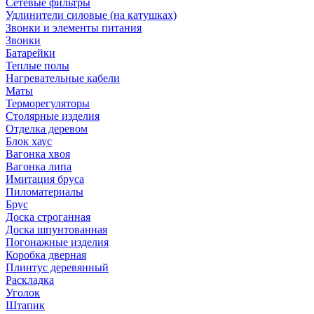
Сетевые фильтры
Удлинители силовые (на катушках)
Звонки и элементы питания
Звонки
Батарейки
Теплые полы
Нагревательные кабели
Маты
Терморегуляторы
Столярные изделия
Отделка деревом
Блок хаус
Вагонка хвоя
Вагонка липа
Имитация бруса
Пиломатериалы
Брус
Доска строганная
Доска шпунтованная
Погонажные изделия
Коробка дверная
Плинтус деревянный
Раскладка
Уголок
Штапик