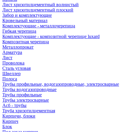
Лист хризотилцементный волнистый
Лист хризотилцементный плоский
Забор и комплектующие
Кровельный материал
Комплектующие - металлочерепица
Гибкая черепица
Комплектующие - композитной черепице luxard
Композитная черепица
Металлопрокат
Арматура
Лист
Проволока
Сталь угловая
Швеллер
Полоса
Трубы профильные, водогазопроводные, электросварные
Трубы водогазопроводные
Трубы профильные
Трубы электросварные
Асб - трубы
Труба хризотилцементная
Кирпичи, блоки
Кирпич
Блок
Под заказ кирпич