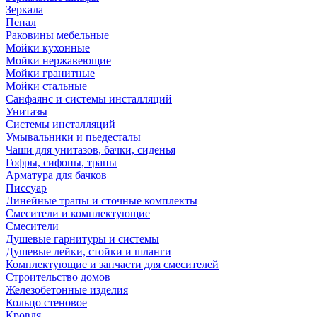
Зеркала
Пенал
Раковины мебельные
Мойки кухонные
Мойки нержавеющие
Мойки гранитные
Мойки стальные
Санфаянс и системы инсталляций
Унитазы
Системы инсталляций
Умывальники и пьедесталы
Чаши для унитазов, бачки, сиденья
Гофры, сифоны, трапы
Арматура для бачков
Писсуар
Линейные трапы и сточные комплекты
Смесители и комплектующие
Смесители
Душевые гарнитуры и системы
Душевые лейки, стойки и шланги
Комплектующие и запчасти для смесителей
Строительство домов
Железобетонные изделия
Кольцо стеновое
Кровля