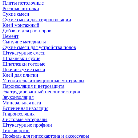
Плиты потолочные
Реечные потолки
Сухие смеси
Сухие смеси для гидроизоляции
Клей монтажный
Добавки для растворов
Цемент
Сыпучие материалы
Сухие смеси для устройства полов
Штукатурные смеси
Шпаклевки сухие
Шпатлевки готовые
Прочие сухие смеси
Клей для плитки
Утеплитель, изоляционные материалы
Пароизоляция и ветрозащита
Экструдированный пенополистирол
Звукоизоляция
Минеральная вата
Вспененная изоляция
Гидроизоляция
Листовые материалы
Штукатурные профили
Гипсокартон
Профиль для гипсокартона и аксессуары