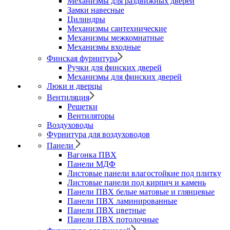
Механизмы для раздвижных дверей
Замки навесные
Цилиндры
Механизмы сантехнические
Механизмы межкомнатные
Механизмы входные
Финская фурнитура
Ручки для финских дверей
Механизмы для финских дверей
Люки и дверцы
Вентиляция
Решетки
Вентиляторы
Воздуховоды
Фурнитура для воздуховодов
Панели
Вагонка ПВХ
Панели МДФ
Листовые панели влагостойкие под плитку
Листовые панели под кирпич и камень
Панели ПВХ белые матовые и глянцевые
Панели ПВХ ламинированные
Панели ПВХ цветные
Панели ПВХ потолочные