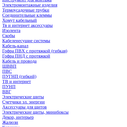
Электромонтажные изделия
Термоусадочные трубки
Соединительные клеммы
Хомут кабельный
Тв и интернет аксессуары
Изолента
Скобы
Кабеленесущие системы
Кабель-канал
Гофра ПВХ с протяжкой (гибкая)
Гофра ПНД с протяжкой
Кабель и провода
ШВВП
ПВС
ПУГНП (гибкий)
ТВ и интернет
ПУНП
ВВГ
Электрические щиты
Счетчики эл. энергии
Аксессуары для щитов
Электрические щиты, минибоксы
Декор, интерьер
Жалюзи