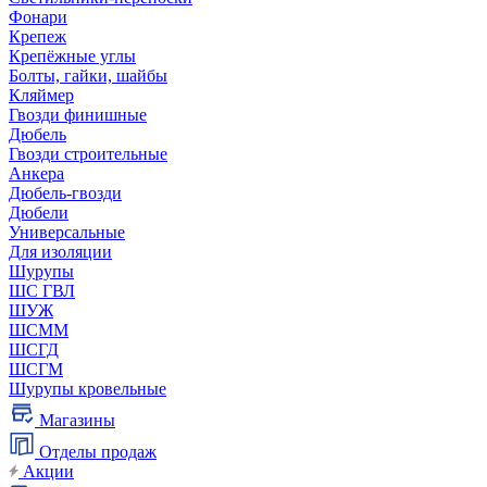
Фонари
Крепеж
Крепёжные углы
Болты, гайки, шайбы
Кляймер
Гвозди финишные
Дюбель
Гвозди строительные
Анкера
Дюбель-гвозди
Дюбели
Универсальные
Для изоляции
Шурупы
ШС ГВЛ
ШУЖ
ШСММ
ШСГД
ШСГМ
Шурупы кровельные
Магазины
Отделы продаж
Акции