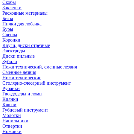
Скобы
Заклепки
Расходные материалы
Биты
Пилки для лобзика
Буры
Сверла
Коронки
Круги, диски отрезные
Электроды
Диски пильные
Зубило
Ножи технический, сменные лезвия
Сменные лезвия
Ножи технические
Столярно-слесарный инструмент
Рубанки
Гвоздодеры и ломы
Киянки
Ключи
Губцевый инструмент
Молотки
Напильники
Отвертки
Ножовки