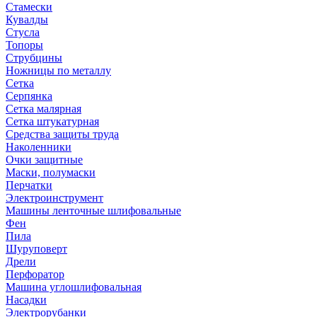
Стамески
Кувалды
Стусла
Топоры
Струбцины
Ножницы по металлу
Сетка
Серпянка
Сетка малярная
Сетка штукатурная
Средства защиты труда
Наколенники
Очки защитные
Маски, полумаски
Перчатки
Электроинструмент
Машины ленточные шлифовальные
Фен
Пила
Шуруповерт
Дрели
Перфоратор
Машина углошлифовальная
Насадки
Электрорубанки