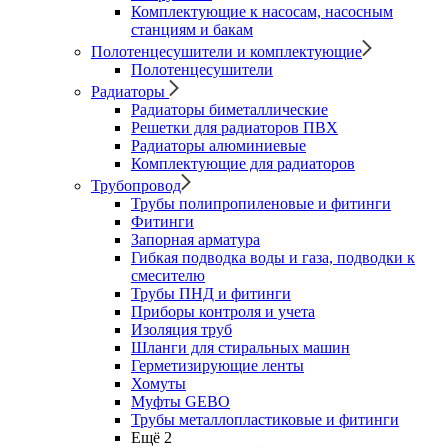
Комплектующие к насосам, насосным
станциям и бакам
Полотенцесушители и комплектующие
Полотенцесушители
Радиаторы
Радиаторы биметаллические
Решетки для радиаторов ПВХ
Радиаторы алюминиевые
Комплектующие для радиаторов
Трубопровод
Трубы полипропиленовые и фитинги
Фитинги
Запорная арматура
Гибкая подводка воды и газа, подводки к
смесителю
Трубы ПНД и фитинги
Приборы контроля и учета
Изоляция труб
Шланги для стиральных машин
Герметизирующие ленты
Хомуты
Муфты GEBO
Трубы металлопластиковые и фитинги
Ещё 2