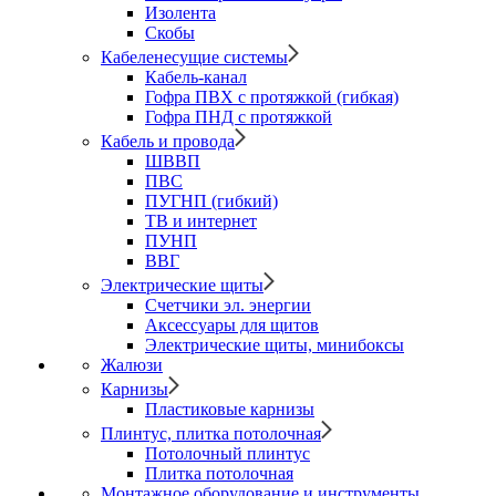
Изолента
Скобы
Кабеленесущие системы
Кабель-канал
Гофра ПВХ с протяжкой (гибкая)
Гофра ПНД с протяжкой
Кабель и провода
ШВВП
ПВС
ПУГНП (гибкий)
ТВ и интернет
ПУНП
ВВГ
Электрические щиты
Счетчики эл. энергии
Аксессуары для щитов
Электрические щиты, минибоксы
Жалюзи
Карнизы
Пластиковые карнизы
Плинтус, плитка потолочная
Потолочный плинтус
Плитка потолочная
Монтажное оборудование и инструменты