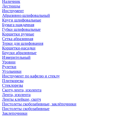
Наличник
Лестницы
Инструмент
Абразивно-шлифовальный
Круги шлифовальные
Бумага наждачная
Губки шлифовальные
Корщетки ручные
Сетка абразивная
Терки для шлифования
Корщетки-насадки
Бруски абразивные
Измерительный
Уровни
Рулетки
Угольники
Инструмент по кафелю и стеклу
Плиткорезы
Стеклорезы
Скотч,лента, изолента
Лента, изолента
Ленты клейкие, скотч
Пистолеты скобозабивные, заклёпочники
Пистолеты скобозабивные
Заклепочники