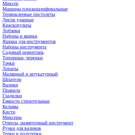
Миксер
Машины плоскошлифовальные
Термоклеевые пистолеты
Дрели ударные
Краскопульты
Лобзики
Наборы и ящики
Ящики для инструментов
Наборы инструмента
Садовый инвентарь
Топорища, черенки
Тачки
Лопаты
Малярный и штукатурный
Шпатели
Валики
Правила
Гладилки
Ёмкости строительные
Кельмы
Кисти
Миксеры
Отвесы, разметочный инструмент
Ручки для валиков
Терки и полутерки