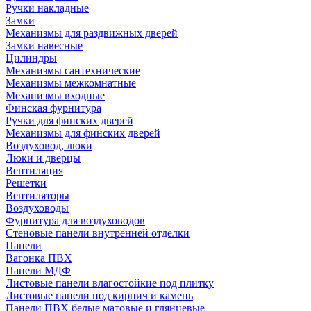
Ручки накладные
Замки
Механизмы для раздвижных дверей
Замки навесные
Цилиндры
Механизмы сантехнические
Механизмы межкомнатные
Механизмы входные
Финская фурнитура
Ручки для финских дверей
Механизмы для финских дверей
Воздуховод, люки
Люки и дверцы
Вентиляция
Решетки
Вентиляторы
Воздуховоды
Фурнитура для воздуховодов
Стеновые панели внутренней отделки
Панели
Вагонка ПВХ
Панели МДФ
Листовые панели влагостойкие под плитку
Листовые панели под кирпич и камень
Панели ПВХ белые матовые и глянцевые