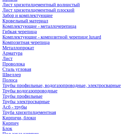
Лист хризотилцементный волнистый
Лист хризотилцементный плоский
Забор и комплектующие
Кровельный материал
Комплектующие - металлочерепица
Гибкая черепица
Комплектующие - композитной черепице luxard
Композитная черепица
Металлопрокат
Арматура
Лист
Проволока
Сталь угловая
Швеллер
Полоса
Трубы профильные, водогазопроводные, электросварные
Трубы водогазопроводные
Трубы профильные
Трубы электросварные
Асб - трубы
Труба хризотилцементная
Кирпичи, блоки
Кирпич
Блок
Под заказ кирпич