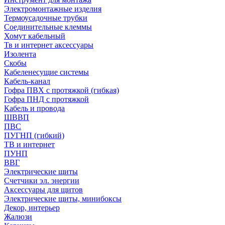
Электромонтажные изделия
Термоусадочные трубки
Соединительные клеммы
Хомут кабельный
Тв и интернет аксессуары
Изолента
Скобы
Кабеленесущие системы
Кабель-канал
Гофра ПВХ с протяжкой (гибкая)
Гофра ПНД с протяжкой
Кабель и провода
ШВВП
ПВС
ПУГНП (гибкий)
ТВ и интернет
ПУНП
ВВГ
Электрические щиты
Счетчики эл. энергии
Аксессуары для щитов
Электрические щиты, минибоксы
Декор, интерьер
Жалюзи