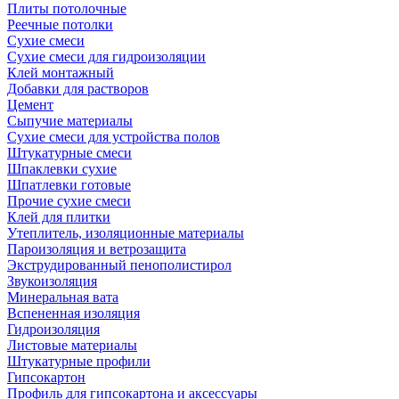
Плиты потолочные
Реечные потолки
Сухие смеси
Сухие смеси для гидроизоляции
Клей монтажный
Добавки для растворов
Цемент
Сыпучие материалы
Сухие смеси для устройства полов
Штукатурные смеси
Шпаклевки сухие
Шпатлевки готовые
Прочие сухие смеси
Клей для плитки
Утеплитель, изоляционные материалы
Пароизоляция и ветрозащита
Экструдированный пенополистирол
Звукоизоляция
Минеральная вата
Вспененная изоляция
Гидроизоляция
Листовые материалы
Штукатурные профили
Гипсокартон
Профиль для гипсокартона и аксессуары