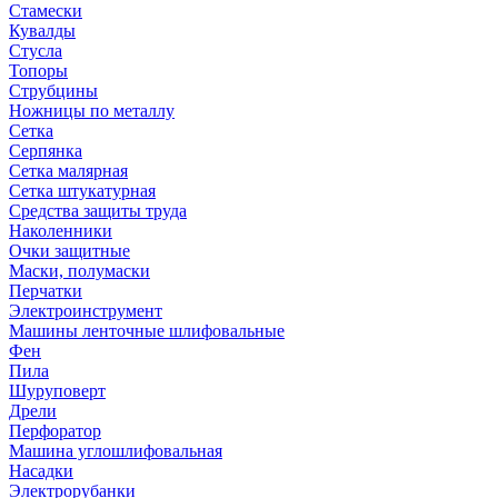
Стамески
Кувалды
Стусла
Топоры
Струбцины
Ножницы по металлу
Сетка
Серпянка
Сетка малярная
Сетка штукатурная
Средства защиты труда
Наколенники
Очки защитные
Маски, полумаски
Перчатки
Электроинструмент
Машины ленточные шлифовальные
Фен
Пила
Шуруповерт
Дрели
Перфоратор
Машина углошлифовальная
Насадки
Электрорубанки