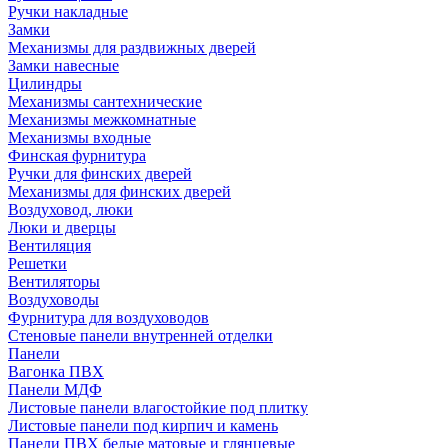
Ручки накладные
Замки
Механизмы для раздвижных дверей
Замки навесные
Цилиндры
Механизмы сантехнические
Механизмы межкомнатные
Механизмы входные
Финская фурнитура
Ручки для финских дверей
Механизмы для финских дверей
Воздуховод, люки
Люки и дверцы
Вентиляция
Решетки
Вентиляторы
Воздуховоды
Фурнитура для воздуховодов
Стеновые панели внутренней отделки
Панели
Вагонка ПВХ
Панели МДФ
Листовые панели влагостойкие под плитку
Листовые панели под кирпич и камень
Панели ПВХ белые матовые и глянцевые