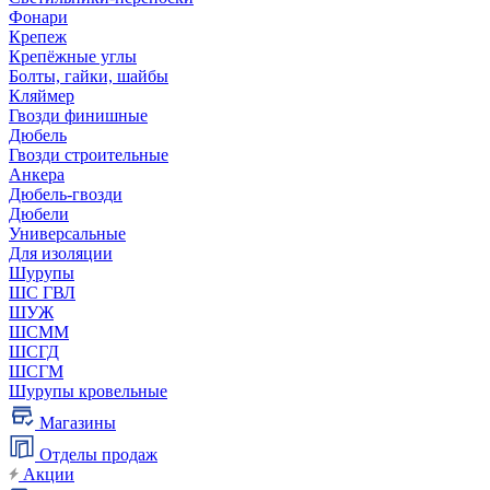
Фонари
Крепеж
Крепёжные углы
Болты, гайки, шайбы
Кляймер
Гвозди финишные
Дюбель
Гвозди строительные
Анкера
Дюбель-гвозди
Дюбели
Универсальные
Для изоляции
Шурупы
ШС ГВЛ
ШУЖ
ШСММ
ШСГД
ШСГМ
Шурупы кровельные
Магазины
Отделы продаж
Акции