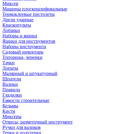
Миксер
Машины плоскошлифовальные
Термоклеевые пистолеты
Дрели ударные
Краскопульты
Лобзики
Наборы и ящики
Ящики для инструментов
Наборы инструмента
Садовый инвентарь
Топорища, черенки
Тачки
Лопаты
Малярный и штукатурный
Шпатели
Валики
Правила
Гладилки
Ёмкости строительные
Кельмы
Кисти
Миксеры
Отвесы, разметочный инструмент
Ручки для валиков
Терки и полутерки