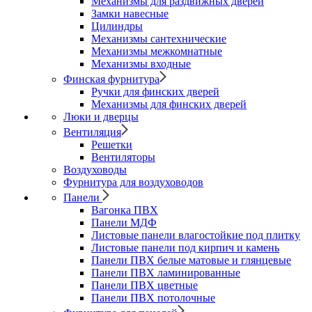
Механизмы для раздвижных дверей
Замки навесные
Цилиндры
Механизмы сантехнические
Механизмы межкомнатные
Механизмы входные
Финская фурнитура
Ручки для финских дверей
Механизмы для финских дверей
Люки и дверцы
Вентиляция
Решетки
Вентиляторы
Воздуховоды
Фурнитура для воздуховодов
Панели
Вагонка ПВХ
Панели МДФ
Листовые панели влагостойкие под плитку
Листовые панели под кирпич и камень
Панели ПВХ белые матовые и глянцевые
Панели ПВХ ламинированные
Панели ПВХ цветные
Панели ПВХ потолочные