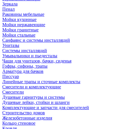
Зеркала
Пенал
Раковины мебельные
Мойки кухонные
Мойки нержавеющие
Мойки гранитные
Мойки стальные
Санфаянс и системы инсталляций
Унитазы
Системы инсталляций
Умывальники и пьедесталы
Чаши для унитазов, бачки, сиденья
Гофры, сифоны, трапы
Арматура для бачков
Писсуар
Линейные трапы и сточные комплекты
Смесители и комплектующие
Смесители
Душевые гарнитуры и системы
Душевые лейки, стойки и шланги
Комплектующие и запчасти для смесителей
Строительство домов
Железобетонные изделия
Кольцо стеновое
Кровля