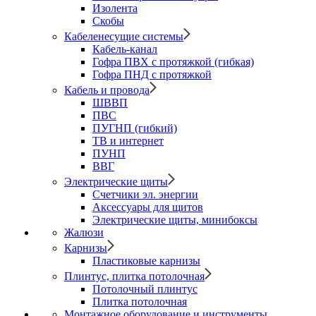
Изолента
Скобы
Кабеленесущие системы
Кабель-канал
Гофра ПВХ с протяжкой (гибкая)
Гофра ПНД с протяжкой
Кабель и провода
ШВВП
ПВС
ПУГНП (гибкий)
ТВ и интернет
ПУНП
ВВГ
Электрические щиты
Счетчики эл. энергии
Аксессуары для щитов
Электрические щиты, минибоксы
Жалюзи
Карнизы
Пластиковые карнизы
Плинтус, плитка потолочная
Потолочный плинтус
Плитка потолочная
Монтажное оборудование и инструменты