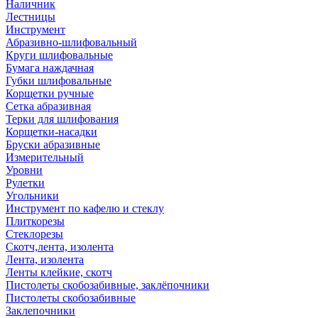
Наличник
Лестницы
Инструмент
Абразивно-шлифовальный
Круги шлифовальные
Бумага наждачная
Губки шлифовальные
Корщетки ручные
Сетка абразивная
Терки для шлифования
Корщетки-насадки
Бруски абразивные
Измерительный
Уровни
Рулетки
Угольники
Инструмент по кафелю и стеклу
Плиткорезы
Стеклорезы
Скотч,лента, изолента
Лента, изолента
Ленты клейкие, скотч
Пистолеты скобозабивные, заклёпочники
Пистолеты скобозабивные
Заклепочники