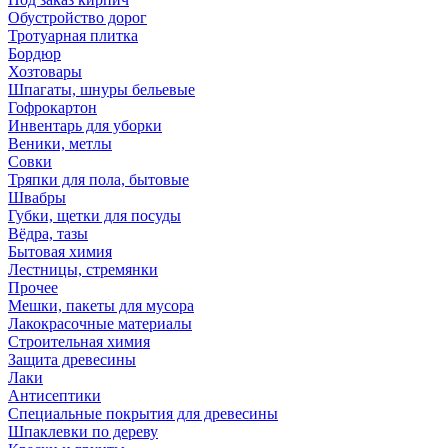
Обустройство дорог
Тротуарная плитка
Бордюр
Хозтовары
Шпагаты, шнуры бельевые
Гофрокартон
Инвентарь для уборки
Веники, метлы
Совки
Тряпки для пола, бытовые
Швабры
Губки, щетки для посуды
Вёдра, тазы
Бытовая химия
Лестницы, стремянки
Прочее
Мешки, пакеты для мусора
Лакокрасочные материалы
Строительная химия
Защита древесины
Лаки
Антисептики
Специальные покрытия для древесины
Шпаклевки по дереву