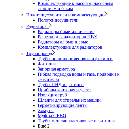
Комплектующие к насосам, насосным
станциям и бакам
Полотенцесушители и комплектующие
Полотенцесушители
Радиаторы
Радиаторы биметаллические
Решетки для радиаторов ПВХ
Радиаторы алюминиевые
Комплектующие для радиаторов
Трубопровод
Трубы полипропиленовые и фитинги
Фитинги
Запорная арматура
Гибкая подводка воды и газа, подводки к
смесителю
Трубы ПНД и фитинги
Приборы контроля и учета
Изоляция труб
Шланги для стиральных машин
Герметизирующие ленты
Хомуты
Муфты GEBO
Трубы металлопластиковые и фитинги
Ещё 2