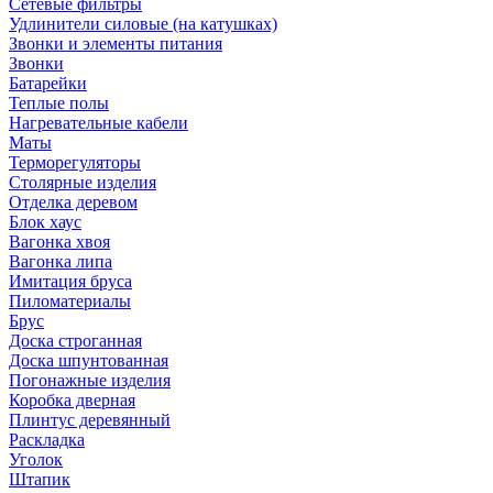
Сетевые фильтры
Удлинители силовые (на катушках)
Звонки и элементы питания
Звонки
Батарейки
Теплые полы
Нагревательные кабели
Маты
Терморегуляторы
Столярные изделия
Отделка деревом
Блок хаус
Вагонка хвоя
Вагонка липа
Имитация бруса
Пиломатериалы
Брус
Доска строганная
Доска шпунтованная
Погонажные изделия
Коробка дверная
Плинтус деревянный
Раскладка
Уголок
Штапик