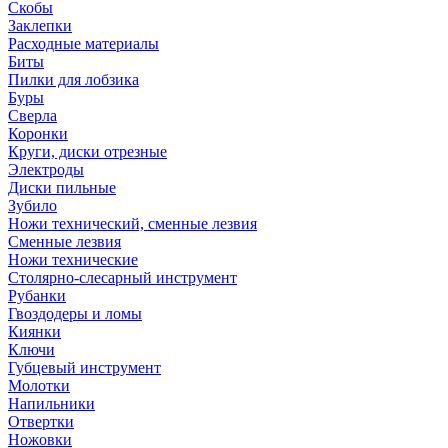
Скобы
Заклепки
Расходные материалы
Биты
Пилки для лобзика
Буры
Сверла
Коронки
Круги, диски отрезные
Электроды
Диски пильные
Зубило
Ножи технический, сменные лезвия
Сменные лезвия
Ножи технические
Столярно-слесарный инструмент
Рубанки
Гвоздодеры и ломы
Киянки
Ключи
Губцевый инструмент
Молотки
Напильники
Отвертки
Ножовки