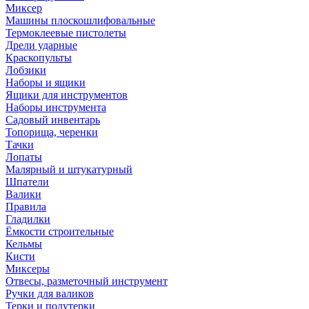
Миксер
Машины плоскошлифовальные
Термоклеевые пистолеты
Дрели ударные
Краскопульты
Лобзики
Наборы и ящики
Ящики для инструментов
Наборы инструмента
Садовый инвентарь
Топорища, черенки
Тачки
Лопаты
Малярный и штукатурный
Шпатели
Валики
Правила
Гладилки
Ёмкости строительные
Кельмы
Кисти
Миксеры
Отвесы, разметочный инструмент
Ручки для валиков
Терки и полутерки