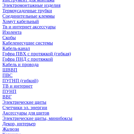
Электромонтажные изделия
Термоусадочные трубки
Соединительные клеммы
Хомут кабельный
Тв и интернет аксессуары
Изолента
Скобы
Кабеленесущие системы
Кабель-канал
Гофра ПВХ с протяжкой (гибкая)
Гофра ПНД с протяжкой
Кабель и провода
ШВВП
ПВС
ПУГНП (гибкий)
ТВ и интернет
ПУНП
ВВГ
Электрические щиты
Счетчики эл. энергии
Аксессуары для щитов
Электрические щиты, минибоксы
Декор, интерьер
Жалюзи