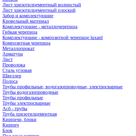
Лист хризотилцементный волнистый
Лист хризотилцементный плоский
Забор и комплектующие
Кровельный материал
Комплектующие - металлочерепица
Гибкая черепица
Комплектующие - композитной черепице luxard
Композитная черепица
Металлопрокат
Арматура
Лист
Проволока
Сталь угловая
Швеллер
Полоса
Трубы профильные, водогазопроводные, электросварные
Трубы водогазопроводные
Трубы профильные
Трубы электросварные
Асб - трубы
Труба хризотилцементная
Кирпичи, блоки
Кирпич
Блок
Под заказ кирпич