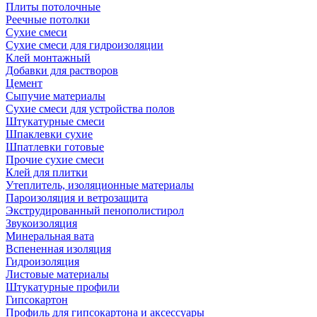
Плиты потолочные
Реечные потолки
Сухие смеси
Сухие смеси для гидроизоляции
Клей монтажный
Добавки для растворов
Цемент
Сыпучие материалы
Сухие смеси для устройства полов
Штукатурные смеси
Шпаклевки сухие
Шпатлевки готовые
Прочие сухие смеси
Клей для плитки
Утеплитель, изоляционные материалы
Пароизоляция и ветрозащита
Экструдированный пенополистирол
Звукоизоляция
Минеральная вата
Вспененная изоляция
Гидроизоляция
Листовые материалы
Штукатурные профили
Гипсокартон
Профиль для гипсокартона и аксессуары