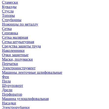
Стамески
Кувалды
Стусла
Топоры
Струбцины
Ножницы по металлу
Сетка
Серпянка
Сетка малярная
Сетка штукатурная
Средства защиты труда
Наколенники
Очки защитные
Маски, полумаски
Перчатки
Электроинструмент
Машины ленточные шлифовальные
Фен
Пила
Шуруповерт
Дрели
Перфоратор
Машина углошлифовальная
Насадки
Электрорубанки