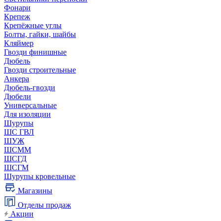
Фонари
Крепеж
Крепёжные углы
Болты, гайки, шайбы
Кляймер
Гвозди финишные
Дюбель
Гвозди строительные
Анкера
Дюбель-гвозди
Дюбели
Универсальные
Для изоляции
Шурупы
ШС ГВЛ
ШУЖ
ШСММ
ШСГД
ШСГМ
Шурупы кровельные
Магазины
Отделы продаж
Акции