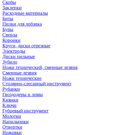
Скобы
Заклепки
Расходные материалы
Биты
Пилки для лобзика
Буры
Сверла
Коронки
Круги, диски отрезные
Электроды
Диски пильные
Зубило
Ножи технический, сменные лезвия
Сменные лезвия
Ножи технические
Столярно-слесарный инструмент
Рубанки
Гвоздодеры и ломы
Киянки
Ключи
Губцевый инструмент
Молотки
Напильники
Отвертки
Ножовки