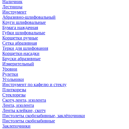
Наличник
Лестницы
Инструмент
Абразивно-шлифовальный
Круги шлифовальные
Бумага наждачная
Губки шлифовальные
Корщетки ручные
Сетка абразивная
Терки для шлифования
Корщетки-насадки
Бруски абразивные
Измерительный
Уровни
Рулетки
Угольники
Инструмент по кафелю и стеклу
Плиткорезы
Стеклорезы
Скотч,лента, изолента
Лента, изолента
Ленты клейкие, скотч
Пистолеты скобозабивные, заклёпочники
Пистолеты скобозабивные
Заклепочники