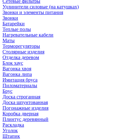
Сетевые фильтры
Удлинители силовые (на катушках)
Звонки и элементы питания
Звонки
Батарейки
Теплые полы
Нагревательные кабели
Маты
Терморегуляторы
Столярные изделия
Отделка деревом
Блок хаус
Вагонка хвоя
Вагонка липа
Имитация бруса
Пиломатериалы
Брус
Доска строганная
Доска шпунтованная
Погонажные изделия
Коробка дверная
Плинтус деревянный
Раскладка
Уголок
Штапик