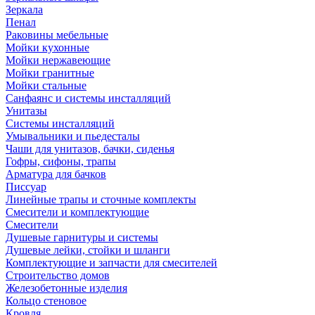
Зеркала
Пенал
Раковины мебельные
Мойки кухонные
Мойки нержавеющие
Мойки гранитные
Мойки стальные
Санфаянс и системы инсталляций
Унитазы
Системы инсталляций
Умывальники и пьедесталы
Чаши для унитазов, бачки, сиденья
Гофры, сифоны, трапы
Арматура для бачков
Писсуар
Линейные трапы и сточные комплекты
Смесители и комплектующие
Смесители
Душевые гарнитуры и системы
Душевые лейки, стойки и шланги
Комплектующие и запчасти для смесителей
Строительство домов
Железобетонные изделия
Кольцо стеновое
Кровля