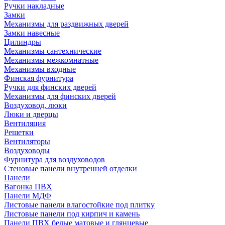
Ручки накладные
Замки
Механизмы для раздвижных дверей
Замки навесные
Цилиндры
Механизмы сантехнические
Механизмы межкомнатные
Механизмы входные
Финская фурнитура
Ручки для финских дверей
Механизмы для финских дверей
Воздуховод, люки
Люки и дверцы
Вентиляция
Решетки
Вентиляторы
Воздуховоды
Фурнитура для воздуховодов
Стеновые панели внутренней отделки
Панели
Вагонка ПВХ
Панели МДФ
Листовые панели влагостойкие под плитку
Листовые панели под кирпич и камень
Панели ПВХ белые матовые и глянцевые