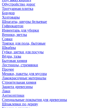
Обустройство дорог
Тротуарная плитка
Бордюр
Хозтовары
Шпагаты, шнуры бельевые
Гофрокартон
Инвентарь для уборки
Веники, метлы
Совки
Тряпки для пола, бытовые
Швабры
Губки, щетки для посуды
Вёдра, тазы
Бытовая химия
Лестницы, стремянки
Прочее
Мешки, пакеты для мусора
Лакокрасочные материалы
Строительная химия
Защита древесины
Лаки
Антисептики
Специальные покрытия для древесины
Шпаклевки по дереву