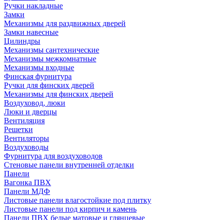
Ручки накладные
Замки
Механизмы для раздвижных дверей
Замки навесные
Цилиндры
Механизмы сантехнические
Механизмы межкомнатные
Механизмы входные
Финская фурнитура
Ручки для финских дверей
Механизмы для финских дверей
Воздуховод, люки
Люки и дверцы
Вентиляция
Решетки
Вентиляторы
Воздуховоды
Фурнитура для воздуховодов
Стеновые панели внутренней отделки
Панели
Вагонка ПВХ
Панели МДФ
Листовые панели влагостойкие под плитку
Листовые панели под кирпич и камень
Панели ПВХ белые матовые и глянцевые