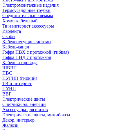
Электромонтажные изделия
Термоусадочные трубки
Соединительные клеммы
Хомут кабельный
Тв и интернет аксессуары
Изолента
Скобы
Кабеленесущие системы
Кабель-канал
Гофра ПВХ с протяжкой (гибкая)
Гофра ПНД с протяжкой
Кабель и провода
ШВВП
ПВС
ПУГНП (гибкий)
ТВ и интернет
ПУНП
ВВГ
Электрические щиты
Счетчики эл. энергии
Аксессуары для щитов
Электрические щиты, минибоксы
Декор, интерьер
Жалюзи