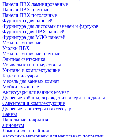
Панели ПВХ ламинированные
Панели ПВХ цветные
Панели ПВХ потолочные
Фурнитура для панелей
Фурнитура для листовых панелей и фартуков
Фурнитура для ПВХ панелей
Фурнитура для МДФ панелей
Углы пластиковые
Уголки ПВХ
Углы пластиковые цветные
Элитная сантехника
Умывальники и пьедесталы
Унитазы и комплектующие
Биде и писсуары
Мебель для ванных комнат
Мойки кухонные
Аксессуары для ванных комнат
Душевые кабины, ограждения, двери и поддоны
Смесители и комплектующие
Душевые гарнитуры и аксессуары
Ванны
Напольные покрытия
Линолеум
Ламинированный пол
Расходные материалы для напольных покрытий