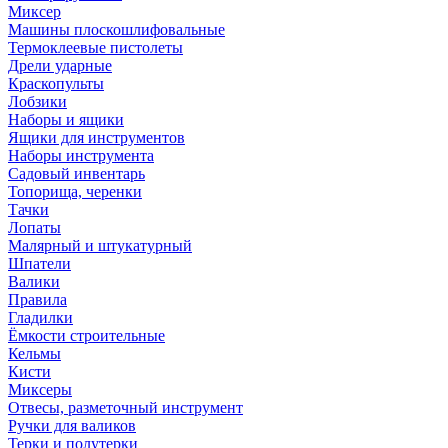
Миксер
Машины плоскошлифовальные
Термоклеевые пистолеты
Дрели ударные
Краскопульты
Лобзики
Наборы и ящики
Ящики для инструментов
Наборы инструмента
Садовый инвентарь
Топорища, черенки
Тачки
Лопаты
Малярный и штукатурный
Шпатели
Валики
Правила
Гладилки
Ёмкости строительные
Кельмы
Кисти
Миксеры
Отвесы, разметочный инструмент
Ручки для валиков
Терки и полутерки