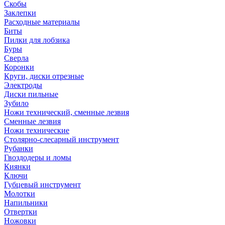
Скобы
Заклепки
Расходные материалы
Биты
Пилки для лобзика
Буры
Сверла
Коронки
Круги, диски отрезные
Электроды
Диски пильные
Зубило
Ножи технический, сменные лезвия
Сменные лезвия
Ножи технические
Столярно-слесарный инструмент
Рубанки
Гвоздодеры и ломы
Киянки
Ключи
Губцевый инструмент
Молотки
Напильники
Отвертки
Ножовки