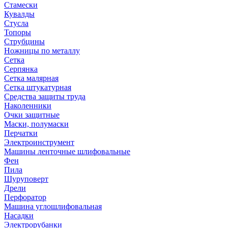
Стамески
Кувалды
Стусла
Топоры
Струбцины
Ножницы по металлу
Сетка
Серпянка
Сетка малярная
Сетка штукатурная
Средства защиты труда
Наколенники
Очки защитные
Маски, полумаски
Перчатки
Электроинструмент
Машины ленточные шлифовальные
Фен
Пила
Шуруповерт
Дрели
Перфоратор
Машина углошлифовальная
Насадки
Электрорубанки