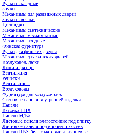
Ручки накладные
Замки
Механизмы для раздвижных дверей
Замки навесные
Цилиндры
Механизмы сантехнические
Механизмы межкомнатные
Механизмы входные
Финская фурнитура
Ручки для финских дверей
Механизмы для финских дверей
Воздуховод, люки
Люки и дверцы
Вентиляция
Решетки
Вентиляторы
Воздуховоды
Фурнитура для воздуховодов
Стеновые панели внутренней отделки
Панели
Вагонка ПВХ
Панели МДФ
Листовые панели влагостойкие под плитку
Листовые панели под кирпич и камень
Панели ПВХ белые матовые и глянцевые