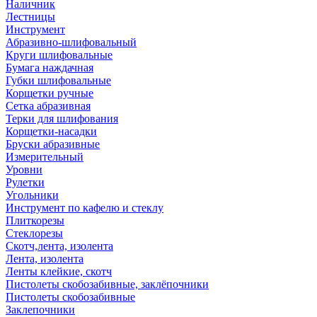
Наличник
Лестницы
Инструмент
Абразивно-шлифовальный
Круги шлифовальные
Бумага наждачная
Губки шлифовальные
Корщетки ручные
Сетка абразивная
Терки для шлифования
Корщетки-насадки
Бруски абразивные
Измерительный
Уровни
Рулетки
Угольники
Инструмент по кафелю и стеклу
Плиткорезы
Стеклорезы
Скотч,лента, изолента
Лента, изолента
Ленты клейкие, скотч
Пистолеты скобозабивные, заклёпочники
Пистолеты скобозабивные
Заклепочники