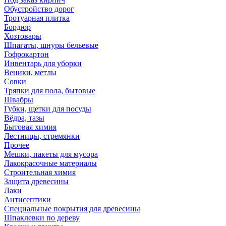
Обустройство дорог
Тротуарная плитка
Бордюр
Хозтовары
Шпагаты, шнуры бельевые
Гофрокартон
Инвентарь для уборки
Веники, метлы
Совки
Тряпки для пола, бытовые
Швабры
Губки, щетки для посуды
Вёдра, тазы
Бытовая химия
Лестницы, стремянки
Прочее
Мешки, пакеты для мусора
Лакокрасочные материалы
Строительная химия
Защита древесины
Лаки
Антисептики
Специальные покрытия для древесины
Шпаклевки по дереву