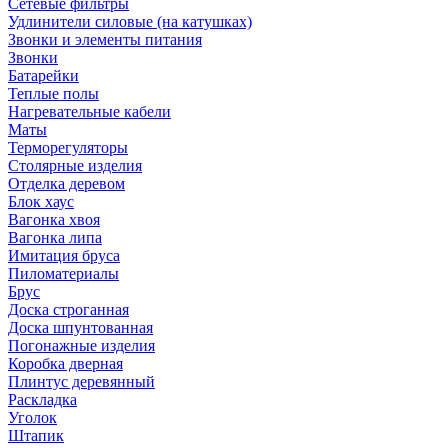
Сетевые фильтры
Удлинители силовые (на катушках)
Звонки и элементы питания
Звонки
Батарейки
Теплые полы
Нагревательные кабели
Маты
Терморегуляторы
Столярные изделия
Отделка деревом
Блок хаус
Вагонка хвоя
Вагонка липа
Имитация бруса
Пиломатериалы
Брус
Доска строганная
Доска шпунтованная
Погонажные изделия
Коробка дверная
Плинтус деревянный
Раскладка
Уголок
Штапик