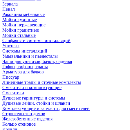
Зеркала
Пенал
Раковины мебельные
Мойки кухонные
Мойки нержавеющие
Мойки гранитные
Мойки стальные
Санфаянс и системы инсталляций
Унитазы
Системы инсталляций
Умывальники и пьедесталы
Чаши для унитазов, бачки, сиденья
Гофры, сифоны, трапы
Арматура для бачков
Писсуар
Линейные трапы и сточные комплекты
Смесители и комплектующие
Смесители
Душевые гарнитуры и системы
Душевые лейки, стойки и шланги
Комплектующие и запчасти для смесителей
Строительство домов
Железобетонные изделия
Кольцо стеновое
Кровля