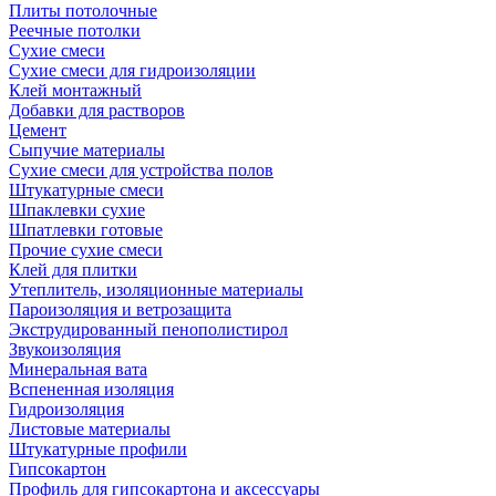
Плиты потолочные
Реечные потолки
Сухие смеси
Сухие смеси для гидроизоляции
Клей монтажный
Добавки для растворов
Цемент
Сыпучие материалы
Сухие смеси для устройства полов
Штукатурные смеси
Шпаклевки сухие
Шпатлевки готовые
Прочие сухие смеси
Клей для плитки
Утеплитель, изоляционные материалы
Пароизоляция и ветрозащита
Экструдированный пенополистирол
Звукоизоляция
Минеральная вата
Вспененная изоляция
Гидроизоляция
Листовые материалы
Штукатурные профили
Гипсокартон
Профиль для гипсокартона и аксессуары