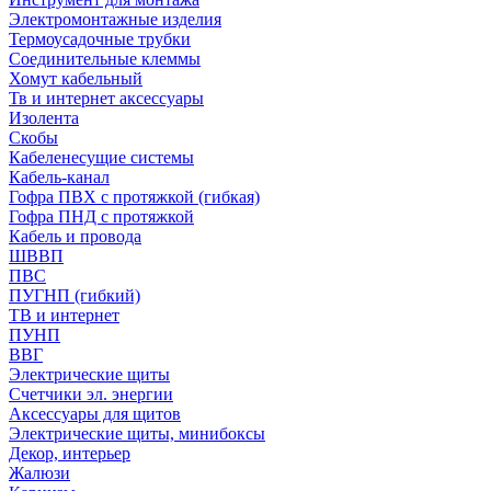
Электромонтажные изделия
Термоусадочные трубки
Соединительные клеммы
Хомут кабельный
Тв и интернет аксессуары
Изолента
Скобы
Кабеленесущие системы
Кабель-канал
Гофра ПВХ с протяжкой (гибкая)
Гофра ПНД с протяжкой
Кабель и провода
ШВВП
ПВС
ПУГНП (гибкий)
ТВ и интернет
ПУНП
ВВГ
Электрические щиты
Счетчики эл. энергии
Аксессуары для щитов
Электрические щиты, минибоксы
Декор, интерьер
Жалюзи