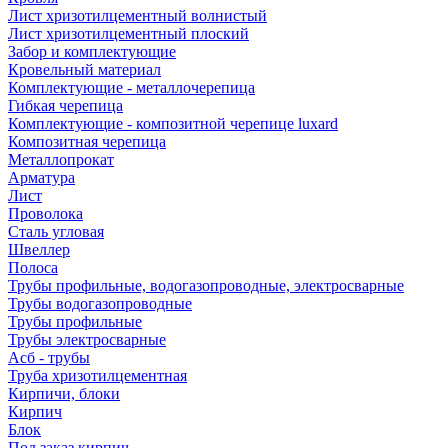
Лист хризотилцементный волнистый
Лист хризотилцементный плоский
Забор и комплектующие
Кровельный материал
Комплектующие - металлочерепица
Гибкая черепица
Комплектующие - композитной черепице luxard
Композитная черепица
Металлопрокат
Арматура
Лист
Проволока
Сталь угловая
Швеллер
Полоса
Трубы профильные, водогазопроводные, электросварные
Трубы водогазопроводные
Трубы профильные
Трубы электросварные
Асб - трубы
Труба хризотилцементная
Кирпичи, блоки
Кирпич
Блок
Под заказ кирпич