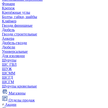
Фонари
Крепеж
Крепёжные углы
Болты, гайки, шайбы
Кляймер
Гвозди финишные
Дюбель
Гвозди строительные
Анкера
Дюбель-гвозди
Дюбели
Универсальные
Для изоляции
Шурупы
ШС ГВЛ
ШУЖ
ШСММ
ШСГД
ШСГМ
Шурупы кровельные
Магазины
Отделы продаж
Акции