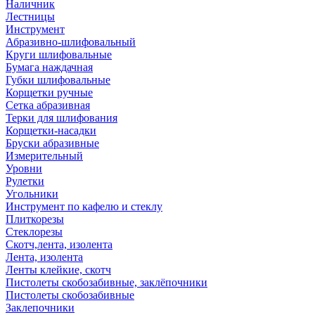
Наличник
Лестницы
Инструмент
Абразивно-шлифовальный
Круги шлифовальные
Бумага наждачная
Губки шлифовальные
Корщетки ручные
Сетка абразивная
Терки для шлифования
Корщетки-насадки
Бруски абразивные
Измерительный
Уровни
Рулетки
Угольники
Инструмент по кафелю и стеклу
Плиткорезы
Стеклорезы
Скотч,лента, изолента
Лента, изолента
Ленты клейкие, скотч
Пистолеты скобозабивные, заклёпочники
Пистолеты скобозабивные
Заклепочники