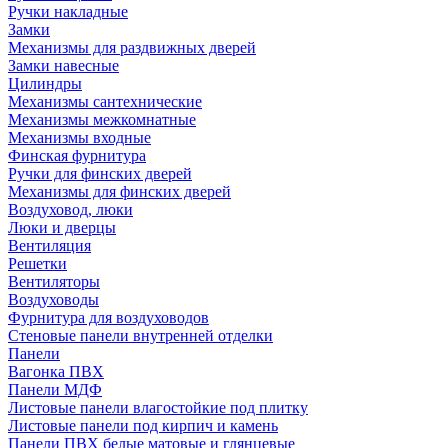
Ручки накладные
Замки
Механизмы для раздвижных дверей
Замки навесные
Цилиндры
Механизмы сантехнические
Механизмы межкомнатные
Механизмы входные
Финская фурнитура
Ручки для финских дверей
Механизмы для финских дверей
Воздуховод, люки
Люки и дверцы
Вентиляция
Решетки
Вентиляторы
Воздуховоды
Фурнитура для воздуховодов
Стеновые панели внутренней отделки
Панели
Вагонка ПВХ
Панели МДФ
Листовые панели влагостойкие под плитку
Листовые панели под кирпич и камень
Панели ПВХ белые матовые и глянцевые