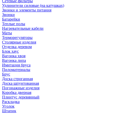
Сетевые фильтры
Удлинители силовые (на катушках)
Звонки и элементы питания
Звонки
Батарейки
Теплые полы
Нагревательные кабели
Маты
Терморегуляторы
Столярные изделия
Отделка деревом
Блок хаус
Вагонка хвоя
Вагонка липа
Имитация бруса
Пиломатериалы
Брус
Доска строганная
Доска шпунтованная
Погонажные изделия
Коробка дверная
Плинтус деревянный
Раскладка
Уголок
Штапик