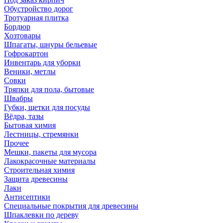
Обустройство дорог
Тротуарная плитка
Бордюр
Хозтовары
Шпагаты, шнуры бельевые
Гофрокартон
Инвентарь для уборки
Веники, метлы
Совки
Тряпки для пола, бытовые
Швабры
Губки, щетки для посуды
Вёдра, тазы
Бытовая химия
Лестницы, стремянки
Прочее
Мешки, пакеты для мусора
Лакокрасочные материалы
Строительная химия
Защита древесины
Лаки
Антисептики
Специальные покрытия для древесины
Шпаклевки по дереву