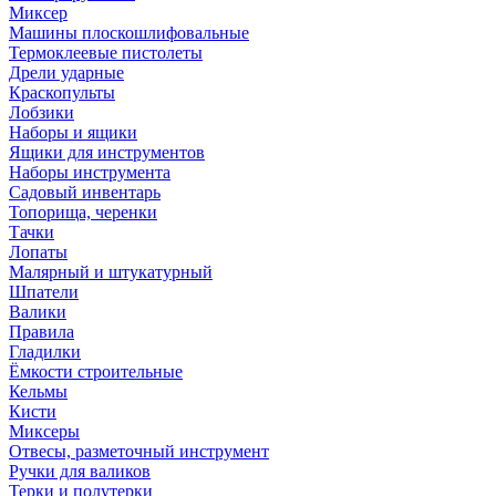
Миксер
Машины плоскошлифовальные
Термоклеевые пистолеты
Дрели ударные
Краскопульты
Лобзики
Наборы и ящики
Ящики для инструментов
Наборы инструмента
Садовый инвентарь
Топорища, черенки
Тачки
Лопаты
Малярный и штукатурный
Шпатели
Валики
Правила
Гладилки
Ёмкости строительные
Кельмы
Кисти
Миксеры
Отвесы, разметочный инструмент
Ручки для валиков
Терки и полутерки