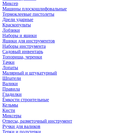
Миксер
Машины плоскошлифовальные
Термоклеевые пистолеты
Дрели ударные
Краскопульты
Лобзики
Наборы и ящики
Ящики для инструментов
Наборы инструмента
Садовый инвентарь
Топорища, черенки
Тачки
Лопаты
Малярный и штукатурный
Шпатели
Валики
Правила
Гладилки
Ёмкости строительные
Кельмы
Кисти
Миксеры
Отвесы, разметочный инструмент
Ручки для валиков
Терки и полутерки