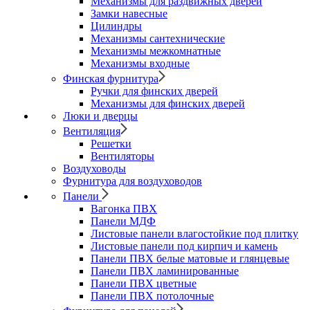
Механизмы для раздвижных дверей
Замки навесные
Цилиндры
Механизмы сантехнические
Механизмы межкомнатные
Механизмы входные
Финская фурнитура
Ручки для финских дверей
Механизмы для финских дверей
Люки и дверцы
Вентиляция
Решетки
Вентиляторы
Воздуховоды
Фурнитура для воздуховодов
Панели
Вагонка ПВХ
Панели МДФ
Листовые панели влагостойкие под плитку
Листовые панели под кирпич и камень
Панели ПВХ белые матовые и глянцевые
Панели ПВХ ламинированные
Панели ПВХ цветные
Панели ПВХ потолочные