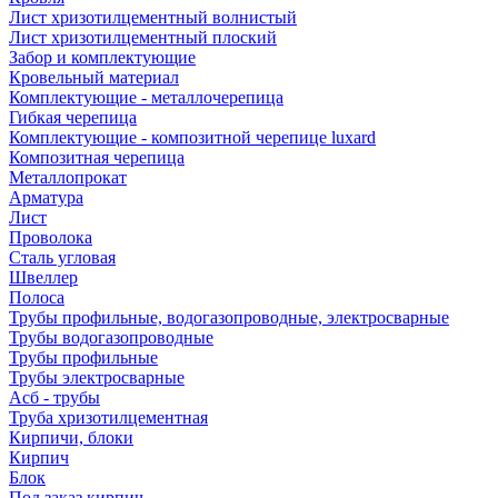
Лист хризотилцементный волнистый
Лист хризотилцементный плоский
Забор и комплектующие
Кровельный материал
Комплектующие - металлочерепица
Гибкая черепица
Комплектующие - композитной черепице luxard
Композитная черепица
Металлопрокат
Арматура
Лист
Проволока
Сталь угловая
Швеллер
Полоса
Трубы профильные, водогазопроводные, электросварные
Трубы водогазопроводные
Трубы профильные
Трубы электросварные
Асб - трубы
Труба хризотилцементная
Кирпичи, блоки
Кирпич
Блок
Под заказ кирпич