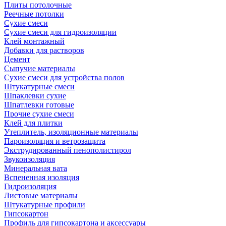
Плиты потолочные
Реечные потолки
Сухие смеси
Сухие смеси для гидроизоляции
Клей монтажный
Добавки для растворов
Цемент
Сыпучие материалы
Сухие смеси для устройства полов
Штукатурные смеси
Шпаклевки сухие
Шпатлевки готовые
Прочие сухие смеси
Клей для плитки
Утеплитель, изоляционные материалы
Пароизоляция и ветрозащита
Экструдированный пенополистирол
Звукоизоляция
Минеральная вата
Вспененная изоляция
Гидроизоляция
Листовые материалы
Штукатурные профили
Гипсокартон
Профиль для гипсокартона и аксессуары