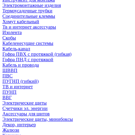
Электромонтажные изделия
Термоусадочные трубки
Соединительные клеммы
Хомут кабельный
Тв и интернет аксессуары
Изолента
Скобы
Кабеленесущие системы
Кабель-канал
Гофра ПВХ с протяжкой (гибкая)
Гофра ПНД с протяжкой
Кабель и провода
ШВВП
ПВС
ПУГНП (гибкий)
ТВ и интернет
ПУНП
ВВГ
Электрические щиты
Счетчики эл. энергии
Аксессуары для щитов
Электрические щиты, минибоксы
Декор, интерьер
Жалюзи