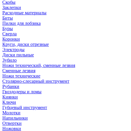
Скобы
Заклепки
Расходные материалы
Биты
Пилки для лобзика
Буры
Сверла
Коронки
Круги, диски отрезные
Электроды
Диски пильные
Зубило
Ножи технический, сменные лезвия
Сменные лезвия
Ножи технические
Столярно-слесарный инструмент
Рубанки
Гвоздодеры и ломы
Киянки
Ключи
Губцевый инструмент
Молотки
Напильники
Отвертки
Ножовки