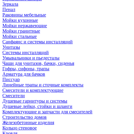
Зеркала
Пенал
Раковины мебельные
Мойки кухонные
Мойки нержавеющие
Мойки гранитные
Мойки стальные
Санфаянс и системы инсталляций
Унитазы
Системы инсталляций
Умывальники и пьедесталы
Чаши для унитазов, бачки, сиденья
Гофры, сифоны, трапы
Арматура для бачков
Писсуар
Линейные трапы и сточные комплекты
Смесители и комплектующие
Смесители
Душевые гарнитуры и системы
Душевые лейки, стойки и шланги
Комплектующие и запчасти для смесителей
Строительство домов
Железобетонные изделия
Кольцо стеновое
Кровля