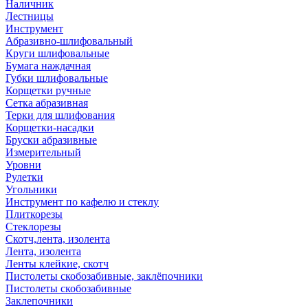
Наличник
Лестницы
Инструмент
Абразивно-шлифовальный
Круги шлифовальные
Бумага наждачная
Губки шлифовальные
Корщетки ручные
Сетка абразивная
Терки для шлифования
Корщетки-насадки
Бруски абразивные
Измерительный
Уровни
Рулетки
Угольники
Инструмент по кафелю и стеклу
Плиткорезы
Стеклорезы
Скотч,лента, изолента
Лента, изолента
Ленты клейкие, скотч
Пистолеты скобозабивные, заклёпочники
Пистолеты скобозабивные
Заклепочники