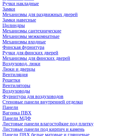
Ручки накладные
Замки
Механизмы для раздвижных дверей
Замки навесные
Цилиндры
Механизмы сантехнические
Механизмы межкомнатные
Механизмы входные
Финская фурнитура
Ручки для финских дверей
Механизмы для финских дверей
Воздуховод, люки
Люки и дверцы
Вентиляция
Решетки
Вентиляторы
Воздуховоды
Фурнитура для воздуховодов
Стеновые панели внутренней отделки
Панели
Вагонка ПВХ
Панели МДФ
Листовые панели влагостойкие под плитку
Листовые панели под кирпич и камень
Панели ПВХ белые матовые и глянцевые