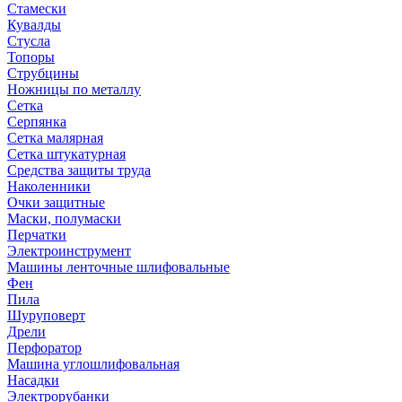
Стамески
Кувалды
Стусла
Топоры
Струбцины
Ножницы по металлу
Сетка
Серпянка
Сетка малярная
Сетка штукатурная
Средства защиты труда
Наколенники
Очки защитные
Маски, полумаски
Перчатки
Электроинструмент
Машины ленточные шлифовальные
Фен
Пила
Шуруповерт
Дрели
Перфоратор
Машина углошлифовальная
Насадки
Электрорубанки