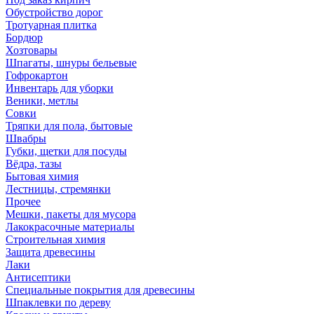
Обустройство дорог
Тротуарная плитка
Бордюр
Хозтовары
Шпагаты, шнуры бельевые
Гофрокартон
Инвентарь для уборки
Веники, метлы
Совки
Тряпки для пола, бытовые
Швабры
Губки, щетки для посуды
Вёдра, тазы
Бытовая химия
Лестницы, стремянки
Прочее
Мешки, пакеты для мусора
Лакокрасочные материалы
Строительная химия
Защита древесины
Лаки
Антисептики
Специальные покрытия для древесины
Шпаклевки по дереву