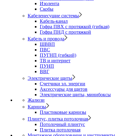
Изолента
Скобы
Кабеленесущие системы
Кабель-канал
Гофра ПВХ с протяжкой (гибкая)
Гофра ПНД с протяжкой
Кабель и провода
ШВВП
ПВС
ПУГНП (гибкий)
ТВ и интернет
ПУНП
ВВГ
Электрические щиты
Счетчики эл. энергии
Аксессуары для щитов
Электрические щиты, минибоксы
Жалюзи
Карнизы
Пластиковые карнизы
Плинтус, плитка потолочная
Потолочный плинтус
Плитка потолочная
Монтажное оборудование и инструменты