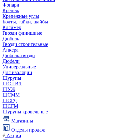
Фонари
Крепеж
Крепёжные углы
Болты, гайки, шайбы
Кляймер
Гвозди финишные
Дюбель
Гвозди строительные
Анкера
Дюбель-гвозди
Дюбели
Универсальные
Для изоляции
Шурупы
ШС ГВЛ
ШУЖ
ШСММ
ШСГД
ШСГМ
Шурупы кровельные
Магазины
Отделы продаж
Акции