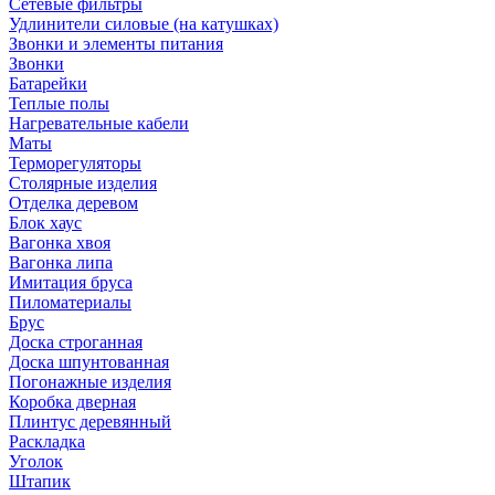
Сетевые фильтры
Удлинители силовые (на катушках)
Звонки и элементы питания
Звонки
Батарейки
Теплые полы
Нагревательные кабели
Маты
Терморегуляторы
Столярные изделия
Отделка деревом
Блок хаус
Вагонка хвоя
Вагонка липа
Имитация бруса
Пиломатериалы
Брус
Доска строганная
Доска шпунтованная
Погонажные изделия
Коробка дверная
Плинтус деревянный
Раскладка
Уголок
Штапик