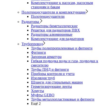
Комплектующие к насосам, насосным
станциям и бакам
Полотенцесушители и комплектующие
Полотенцесушители
Радиаторы
Радиаторы биметаллические
Решетки для радиаторов ПВХ
Радиаторы алюминиевые
Комплектующие для радиаторов
Трубопровод
Трубы полипропиленовые и фитинги
Фитинги
Запорная арматура
Гибкая подводка воды и газа, подводки к
смесителю
Трубы ПНД и фитинги
Приборы контроля и учета
Изоляция труб
Шланги для стиральных машин
Герметизирующие ленты
Хомуты
Муфты GEBO
Трубы металлопластиковые и фитинги
Ещё 2