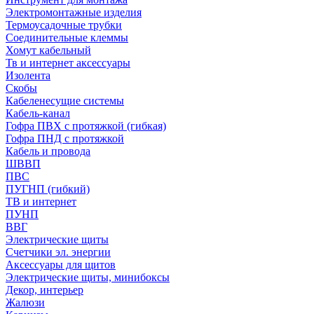
Электромонтажные изделия
Термоусадочные трубки
Соединительные клеммы
Хомут кабельный
Тв и интернет аксессуары
Изолента
Скобы
Кабеленесущие системы
Кабель-канал
Гофра ПВХ с протяжкой (гибкая)
Гофра ПНД с протяжкой
Кабель и провода
ШВВП
ПВС
ПУГНП (гибкий)
ТВ и интернет
ПУНП
ВВГ
Электрические щиты
Счетчики эл. энергии
Аксессуары для щитов
Электрические щиты, минибоксы
Декор, интерьер
Жалюзи