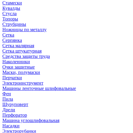
Стамески
Кувалды
Стусла
Топоры
Струбцины
Ножницы по металлу
Сетка
Серпянка
Сетка малярная
Сетка штукатурная
Средства защиты труда
Наколенники
Очки защитные
Маски, полумаски
Перчатки
Электроинструмент
Машины ленточные шлифовальные
Фен
Пила
Шуруповерт
Дрели
Перфоратор
Машина углошлифовальная
Насадки
Электрорубанки