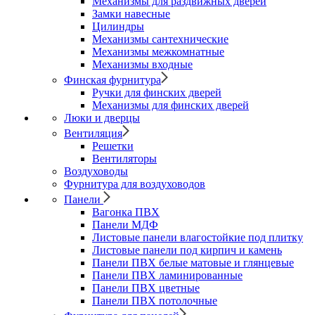
Механизмы для раздвижных дверей
Замки навесные
Цилиндры
Механизмы сантехнические
Механизмы межкомнатные
Механизмы входные
Финская фурнитура
Ручки для финских дверей
Механизмы для финских дверей
Люки и дверцы
Вентиляция
Решетки
Вентиляторы
Воздуховоды
Фурнитура для воздуховодов
Панели
Вагонка ПВХ
Панели МДФ
Листовые панели влагостойкие под плитку
Листовые панели под кирпич и камень
Панели ПВХ белые матовые и глянцевые
Панели ПВХ ламинированные
Панели ПВХ цветные
Панели ПВХ потолочные