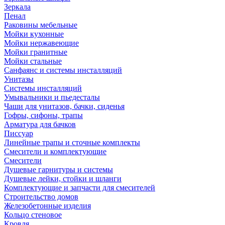
Зеркала
Пенал
Раковины мебельные
Мойки кухонные
Мойки нержавеющие
Мойки гранитные
Мойки стальные
Санфаянс и системы инсталляций
Унитазы
Системы инсталляций
Умывальники и пьедесталы
Чаши для унитазов, бачки, сиденья
Гофры, сифоны, трапы
Арматура для бачков
Писсуар
Линейные трапы и сточные комплекты
Смесители и комплектующие
Смесители
Душевые гарнитуры и системы
Душевые лейки, стойки и шланги
Комплектующие и запчасти для смесителей
Строительство домов
Железобетонные изделия
Кольцо стеновое
Кровля