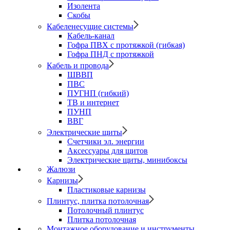
Изолента
Скобы
Кабеленесущие системы
Кабель-канал
Гофра ПВХ с протяжкой (гибкая)
Гофра ПНД с протяжкой
Кабель и провода
ШВВП
ПВС
ПУГНП (гибкий)
ТВ и интернет
ПУНП
ВВГ
Электрические щиты
Счетчики эл. энергии
Аксессуары для щитов
Электрические щиты, минибоксы
Жалюзи
Карнизы
Пластиковые карнизы
Плинтус, плитка потолочная
Потолочный плинтус
Плитка потолочная
Монтажное оборудование и инструменты