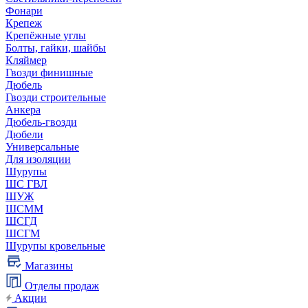
Фонари
Крепеж
Крепёжные углы
Болты, гайки, шайбы
Кляймер
Гвозди финишные
Дюбель
Гвозди строительные
Анкера
Дюбель-гвозди
Дюбели
Универсальные
Для изоляции
Шурупы
ШС ГВЛ
ШУЖ
ШСММ
ШСГД
ШСГМ
Шурупы кровельные
Магазины
Отделы продаж
Акции