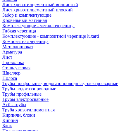
Лист хризотилцементный волнистый
Лист хризотилцементный плоский
Забор и комплектующие
Кровельный материал
Комплектующие - металлочерепица
Гибкая черепица
Комплектующие - композитной черепице luxard
Композитная черепица
Металлопрокат
Арматура
Лист
Проволока
Сталь угловая
Швеллер
Полоса
Трубы профильные, водогазопроводные, электросварные
Трубы водогазопроводные
Трубы профильные
Трубы электросварные
Асб - трубы
Труба хризотилцементная
Кирпичи, блоки
Кирпич
Блок
Под заказ кирпич