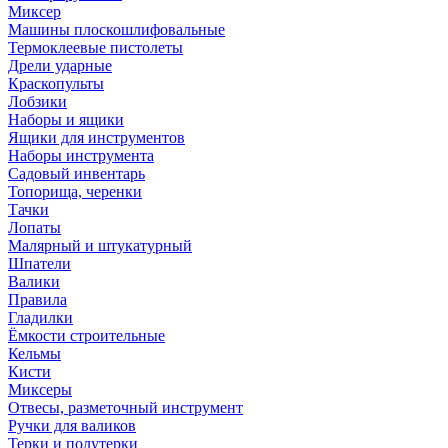
Миксер
Машины плоскошлифовальные
Термоклеевые пистолеты
Дрели ударные
Краскопульты
Лобзики
Наборы и ящики
Ящики для инструментов
Наборы инструмента
Садовый инвентарь
Топорища, черенки
Тачки
Лопаты
Малярный и штукатурный
Шпатели
Валики
Правила
Гладилки
Ёмкости строительные
Кельмы
Кисти
Миксеры
Отвесы, разметочный инструмент
Ручки для валиков
Терки и полутерки