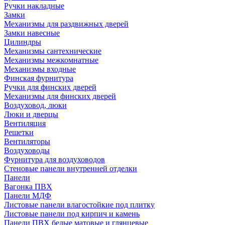
Ручки накладные
Замки
Механизмы для раздвижных дверей
Замки навесные
Цилиндры
Механизмы сантехнические
Механизмы межкомнатные
Механизмы входные
Финская фурнитура
Ручки для финских дверей
Механизмы для финских дверей
Воздуховод, люки
Люки и дверцы
Вентиляция
Решетки
Вентиляторы
Воздуховоды
Фурнитура для воздуховодов
Стеновые панели внутренней отделки
Панели
Вагонка ПВХ
Панели МДФ
Листовые панели влагостойкие под плитку
Листовые панели под кирпич и камень
Панели ПВХ белые матовые и глянцевые