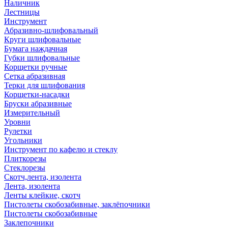
Наличник
Лестницы
Инструмент
Абразивно-шлифовальный
Круги шлифовальные
Бумага наждачная
Губки шлифовальные
Корщетки ручные
Сетка абразивная
Терки для шлифования
Корщетки-насадки
Бруски абразивные
Измерительный
Уровни
Рулетки
Угольники
Инструмент по кафелю и стеклу
Плиткорезы
Стеклорезы
Скотч,лента, изолента
Лента, изолента
Ленты клейкие, скотч
Пистолеты скобозабивные, заклёпочники
Пистолеты скобозабивные
Заклепочники