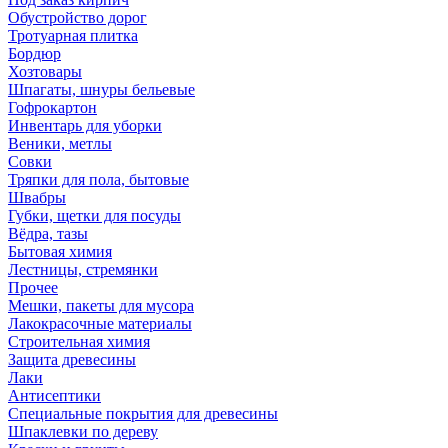
Обустройство дорог
Тротуарная плитка
Бордюр
Хозтовары
Шпагаты, шнуры бельевые
Гофрокартон
Инвентарь для уборки
Веники, метлы
Совки
Тряпки для пола, бытовые
Швабры
Губки, щетки для посуды
Вёдра, тазы
Бытовая химия
Лестницы, стремянки
Прочее
Мешки, пакеты для мусора
Лакокрасочные материалы
Строительная химия
Защита древесины
Лаки
Антисептики
Специальные покрытия для древесины
Шпаклевки по дереву