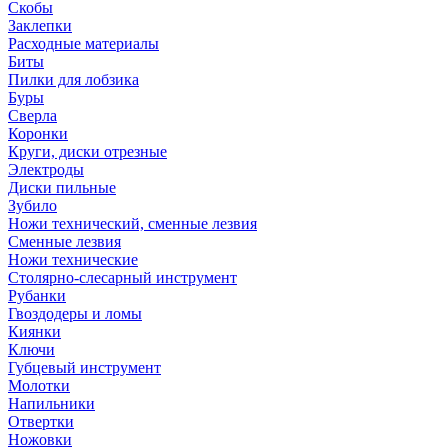
Скобы
Заклепки
Расходные материалы
Биты
Пилки для лобзика
Буры
Сверла
Коронки
Круги, диски отрезные
Электроды
Диски пильные
Зубило
Ножи технический, сменные лезвия
Сменные лезвия
Ножи технические
Столярно-слесарный инструмент
Рубанки
Гвоздодеры и ломы
Киянки
Ключи
Губцевый инструмент
Молотки
Напильники
Отвертки
Ножовки