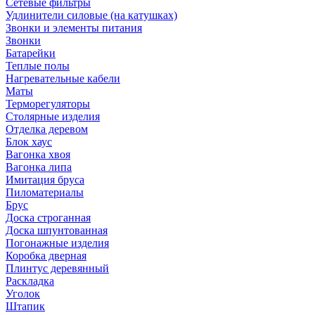
Сетевые фильтры
Удлинители силовые (на катушках)
Звонки и элементы питания
Звонки
Батарейки
Теплые полы
Нагревательные кабели
Маты
Терморегуляторы
Столярные изделия
Отделка деревом
Блок хаус
Вагонка хвоя
Вагонка липа
Имитация бруса
Пиломатериалы
Брус
Доска строганная
Доска шпунтованная
Погонажные изделия
Коробка дверная
Плинтус деревянный
Раскладка
Уголок
Штапик