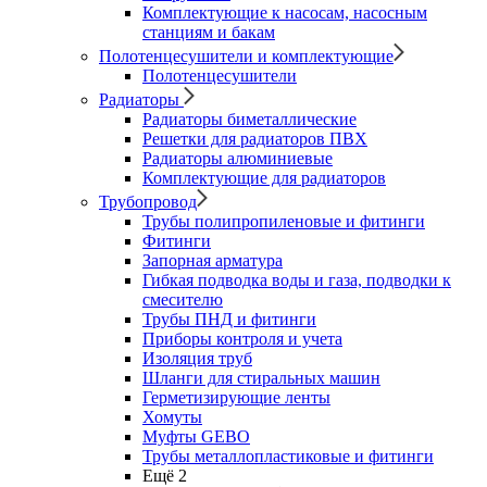
Комплектующие к насосам, насосным
станциям и бакам
Полотенцесушители и комплектующие
Полотенцесушители
Радиаторы
Радиаторы биметаллические
Решетки для радиаторов ПВХ
Радиаторы алюминиевые
Комплектующие для радиаторов
Трубопровод
Трубы полипропиленовые и фитинги
Фитинги
Запорная арматура
Гибкая подводка воды и газа, подводки к
смесителю
Трубы ПНД и фитинги
Приборы контроля и учета
Изоляция труб
Шланги для стиральных машин
Герметизирующие ленты
Хомуты
Муфты GEBO
Трубы металлопластиковые и фитинги
Ещё 2