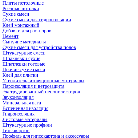
Плиты потолочные
Реечные потолки
Сухие смеси
Сухие смеси для гидроизоляции
Клей монтажный
Добавки для растворов
Цемент
Сыпучие материалы
Сухие смеси для устройства полов
Штукатурные смеси
Шпаклевки сухие
Шпатлевки готовые
Прочие сухие смеси
Клей для плитки
Утеплитель, изоляционные материалы
Пароизоляция и ветрозащита
Экструдированный пенополистирол
Звукоизоляция
Минеральная вата
Вспененная изоляция
Гидроизоляция
Листовые материалы
Штукатурные профили
Гипсокартон
Профиль для гипсокартона и аксессуары