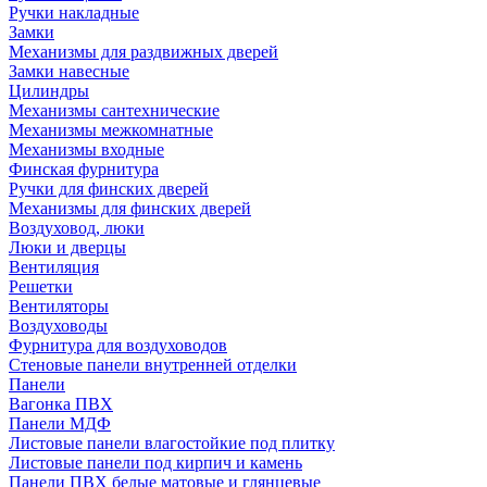
Ручки накладные
Замки
Механизмы для раздвижных дверей
Замки навесные
Цилиндры
Механизмы сантехнические
Механизмы межкомнатные
Механизмы входные
Финская фурнитура
Ручки для финских дверей
Механизмы для финских дверей
Воздуховод, люки
Люки и дверцы
Вентиляция
Решетки
Вентиляторы
Воздуховоды
Фурнитура для воздуховодов
Стеновые панели внутренней отделки
Панели
Вагонка ПВХ
Панели МДФ
Листовые панели влагостойкие под плитку
Листовые панели под кирпич и камень
Панели ПВХ белые матовые и глянцевые