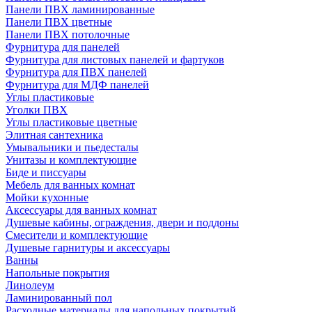
Панели ПВХ ламинированные
Панели ПВХ цветные
Панели ПВХ потолочные
Фурнитура для панелей
Фурнитура для листовых панелей и фартуков
Фурнитура для ПВХ панелей
Фурнитура для МДФ панелей
Углы пластиковые
Уголки ПВХ
Углы пластиковые цветные
Элитная сантехника
Умывальники и пьедесталы
Унитазы и комплектующие
Биде и писсуары
Мебель для ванных комнат
Мойки кухонные
Аксессуары для ванных комнат
Душевые кабины, ограждения, двери и поддоны
Смесители и комплектующие
Душевые гарнитуры и аксессуары
Ванны
Напольные покрытия
Линолеум
Ламинированный пол
Расходные материалы для напольных покрытий