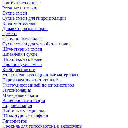
Плиты потолочные
Реечные потолки
Сухие смеси
Сухие смеси для гидроизоляции
Клей монтажный
Добавки для растворов
Цемент
Сыпучие материалы
Сухие смеси для устройства полов
Штукатурные смеси
Шпаклевки сухие
Шпатлевки готовые
Прочие сухие смеси
Клей для плитки
Утеплитель, изоляционные материалы
Пароизоляция и ветрозащита
Экструдированный пенополистирол
Звукоизоляция
Минеральная вата
Вспененная изоляция
Гидроизоляция
Листовые материалы
Штукатурные профили
Гипсокартон
Профиль для гипсокартона и аксессуары