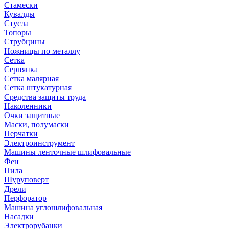
Стамески
Кувалды
Стусла
Топоры
Струбцины
Ножницы по металлу
Сетка
Серпянка
Сетка малярная
Сетка штукатурная
Средства защиты труда
Наколенники
Очки защитные
Маски, полумаски
Перчатки
Электроинструмент
Машины ленточные шлифовальные
Фен
Пила
Шуруповерт
Дрели
Перфоратор
Машина углошлифовальная
Насадки
Электрорубанки