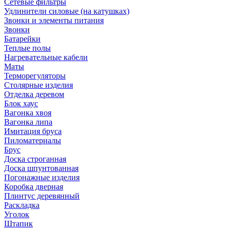
Сетевые фильтры
Удлинители силовые (на катушках)
Звонки и элементы питания
Звонки
Батарейки
Теплые полы
Нагревательные кабели
Маты
Терморегуляторы
Столярные изделия
Отделка деревом
Блок хаус
Вагонка хвоя
Вагонка липа
Имитация бруса
Пиломатериалы
Брус
Доска строганная
Доска шпунтованная
Погонажные изделия
Коробка дверная
Плинтус деревянный
Раскладка
Уголок
Штапик