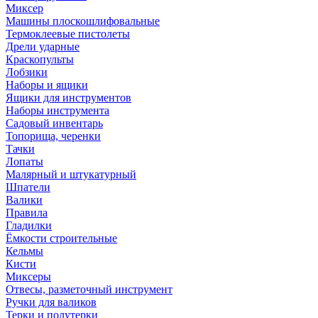
Миксер
Машины плоскошлифовальные
Термоклеевые пистолеты
Дрели ударные
Краскопульты
Лобзики
Наборы и ящики
Ящики для инструментов
Наборы инструмента
Садовый инвентарь
Топорища, черенки
Тачки
Лопаты
Малярный и штукатурный
Шпатели
Валики
Правила
Гладилки
Ёмкости строительные
Кельмы
Кисти
Миксеры
Отвесы, разметочный инструмент
Ручки для валиков
Терки и полутерки