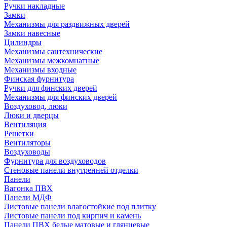
Ручки накладные
Замки
Механизмы для раздвижных дверей
Замки навесные
Цилиндры
Механизмы сантехнические
Механизмы межкомнатные
Механизмы входные
Финская фурнитура
Ручки для финских дверей
Механизмы для финских дверей
Воздуховод, люки
Люки и дверцы
Вентиляция
Решетки
Вентиляторы
Воздуховоды
Фурнитура для воздуховодов
Стеновые панели внутренней отделки
Панели
Вагонка ПВХ
Панели МДФ
Листовые панели влагостойкие под плитку
Листовые панели под кирпич и камень
Панели ПВХ белые матовые и глянцевые