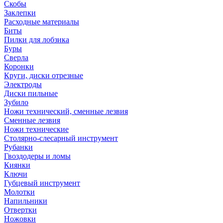
Скобы
Заклепки
Расходные материалы
Биты
Пилки для лобзика
Буры
Сверла
Коронки
Круги, диски отрезные
Электроды
Диски пильные
Зубило
Ножи технический, сменные лезвия
Сменные лезвия
Ножи технические
Столярно-слесарный инструмент
Рубанки
Гвоздодеры и ломы
Киянки
Ключи
Губцевый инструмент
Молотки
Напильники
Отвертки
Ножовки