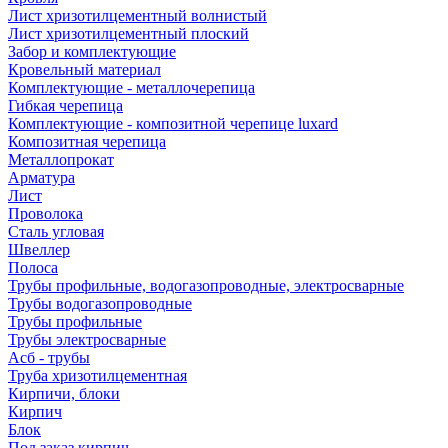
Лист хризотилцементный волнистый
Лист хризотилцементный плоский
Забор и комплектующие
Кровельный материал
Комплектующие - металлочерепица
Гибкая черепица
Комплектующие - композитной черепице luxard
Композитная черепица
Металлопрокат
Арматура
Лист
Проволока
Сталь угловая
Швеллер
Полоса
Трубы профильные, водогазопроводные, электросварные
Трубы водогазопроводные
Трубы профильные
Трубы электросварные
Асб - трубы
Труба хризотилцементная
Кирпичи, блоки
Кирпич
Блок
Под заказ кирпич