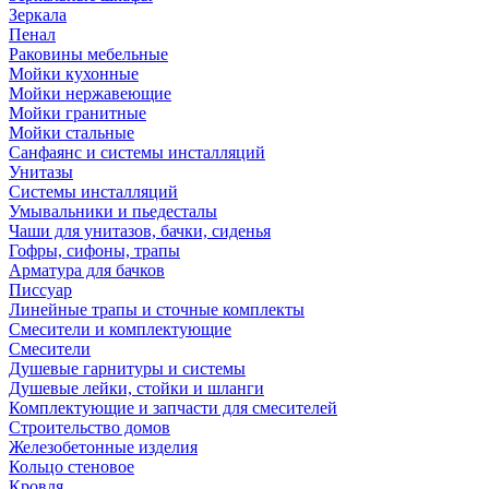
Зеркала
Пенал
Раковины мебельные
Мойки кухонные
Мойки нержавеющие
Мойки гранитные
Мойки стальные
Санфаянс и системы инсталляций
Унитазы
Системы инсталляций
Умывальники и пьедесталы
Чаши для унитазов, бачки, сиденья
Гофры, сифоны, трапы
Арматура для бачков
Писсуар
Линейные трапы и сточные комплекты
Смесители и комплектующие
Смесители
Душевые гарнитуры и системы
Душевые лейки, стойки и шланги
Комплектующие и запчасти для смесителей
Строительство домов
Железобетонные изделия
Кольцо стеновое
Кровля