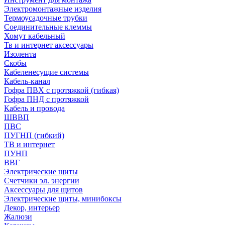
Электромонтажные изделия
Термоусадочные трубки
Соединительные клеммы
Хомут кабельный
Тв и интернет аксессуары
Изолента
Скобы
Кабеленесущие системы
Кабель-канал
Гофра ПВХ с протяжкой (гибкая)
Гофра ПНД с протяжкой
Кабель и провода
ШВВП
ПВС
ПУГНП (гибкий)
ТВ и интернет
ПУНП
ВВГ
Электрические щиты
Счетчики эл. энергии
Аксессуары для щитов
Электрические щиты, минибоксы
Декор, интерьер
Жалюзи