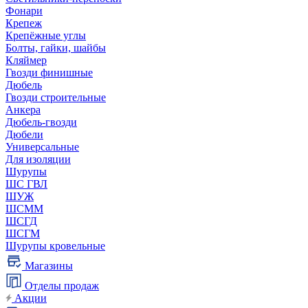
Фонари
Крепеж
Крепёжные углы
Болты, гайки, шайбы
Кляймер
Гвозди финишные
Дюбель
Гвозди строительные
Анкера
Дюбель-гвозди
Дюбели
Универсальные
Для изоляции
Шурупы
ШС ГВЛ
ШУЖ
ШСММ
ШСГД
ШСГМ
Шурупы кровельные
Магазины
Отделы продаж
Акции