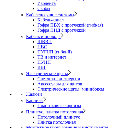
Изолента
Скобы
Кабеленесущие системы
Кабель-канал
Гофра ПВХ с протяжкой (гибкая)
Гофра ПНД с протяжкой
Кабель и провода
ШВВП
ПВС
ПУГНП (гибкий)
ТВ и интернет
ПУНП
ВВГ
Электрические щиты
Счетчики эл. энергии
Аксессуары для щитов
Электрические щиты, минибоксы
Жалюзи
Карнизы
Пластиковые карнизы
Плинтус, плитка потолочная
Потолочный плинтус
Плитка потолочная
Монтажное оборудование и инструменты