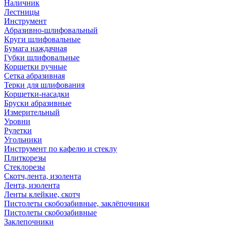
Наличник
Лестницы
Инструмент
Абразивно-шлифовальный
Круги шлифовальные
Бумага наждачная
Губки шлифовальные
Корщетки ручные
Сетка абразивная
Терки для шлифования
Корщетки-насадки
Бруски абразивные
Измерительный
Уровни
Рулетки
Угольники
Инструмент по кафелю и стеклу
Плиткорезы
Стеклорезы
Скотч,лента, изолента
Лента, изолента
Ленты клейкие, скотч
Пистолеты скобозабивные, заклёпочники
Пистолеты скобозабивные
Заклепочники