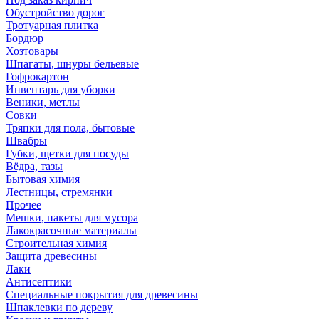
Обустройство дорог
Тротуарная плитка
Бордюр
Хозтовары
Шпагаты, шнуры бельевые
Гофрокартон
Инвентарь для уборки
Веники, метлы
Совки
Тряпки для пола, бытовые
Швабры
Губки, щетки для посуды
Вёдра, тазы
Бытовая химия
Лестницы, стремянки
Прочее
Мешки, пакеты для мусора
Лакокрасочные материалы
Строительная химия
Защита древесины
Лаки
Антисептики
Специальные покрытия для древесины
Шпаклевки по дереву