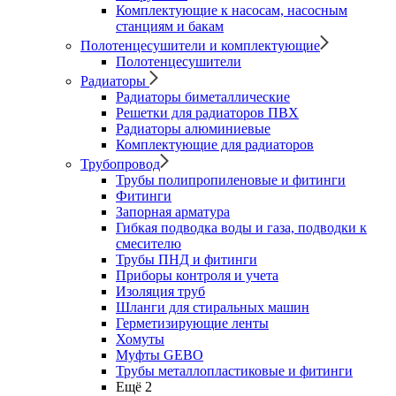
Комплектующие к насосам, насосным
станциям и бакам
Полотенцесушители и комплектующие
Полотенцесушители
Радиаторы
Радиаторы биметаллические
Решетки для радиаторов ПВХ
Радиаторы алюминиевые
Комплектующие для радиаторов
Трубопровод
Трубы полипропиленовые и фитинги
Фитинги
Запорная арматура
Гибкая подводка воды и газа, подводки к
смесителю
Трубы ПНД и фитинги
Приборы контроля и учета
Изоляция труб
Шланги для стиральных машин
Герметизирующие ленты
Хомуты
Муфты GEBO
Трубы металлопластиковые и фитинги
Ещё 2