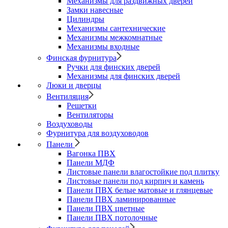
Механизмы для раздвижных дверей
Замки навесные
Цилиндры
Механизмы сантехнические
Механизмы межкомнатные
Механизмы входные
Финская фурнитура
Ручки для финских дверей
Механизмы для финских дверей
Люки и дверцы
Вентиляция
Решетки
Вентиляторы
Воздуховоды
Фурнитура для воздуховодов
Панели
Вагонка ПВХ
Панели МДФ
Листовые панели влагостойкие под плитку
Листовые панели под кирпич и камень
Панели ПВХ белые матовые и глянцевые
Панели ПВХ ламинированные
Панели ПВХ цветные
Панели ПВХ потолочные