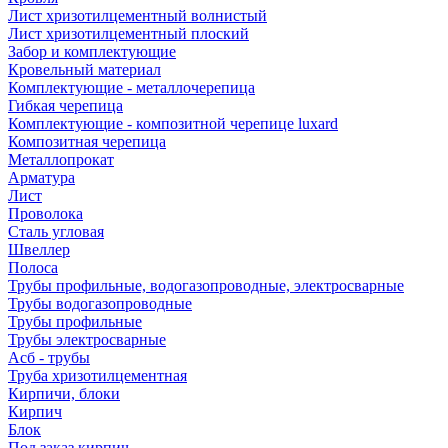
Лист хризотилцементный волнистый
Лист хризотилцементный плоский
Забор и комплектующие
Кровельный материал
Комплектующие - металлочерепица
Гибкая черепица
Комплектующие - композитной черепице luxard
Композитная черепица
Металлопрокат
Арматура
Лист
Проволока
Сталь угловая
Швеллер
Полоса
Трубы профильные, водогазопроводные, электросварные
Трубы водогазопроводные
Трубы профильные
Трубы электросварные
Асб - трубы
Труба хризотилцементная
Кирпичи, блоки
Кирпич
Блок
Под заказ кирпич