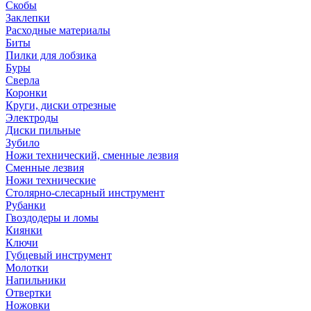
Скобы
Заклепки
Расходные материалы
Биты
Пилки для лобзика
Буры
Сверла
Коронки
Круги, диски отрезные
Электроды
Диски пильные
Зубило
Ножи технический, сменные лезвия
Сменные лезвия
Ножи технические
Столярно-слесарный инструмент
Рубанки
Гвоздодеры и ломы
Киянки
Ключи
Губцевый инструмент
Молотки
Напильники
Отвертки
Ножовки