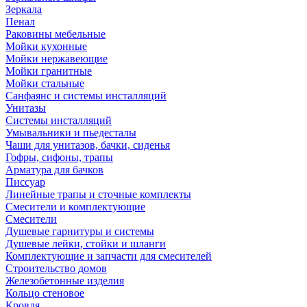
Зеркала
Пенал
Раковины мебельные
Мойки кухонные
Мойки нержавеющие
Мойки гранитные
Мойки стальные
Санфаянс и системы инсталляций
Унитазы
Системы инсталляций
Умывальники и пьедесталы
Чаши для унитазов, бачки, сиденья
Гофры, сифоны, трапы
Арматура для бачков
Писсуар
Линейные трапы и сточные комплекты
Смесители и комплектующие
Смесители
Душевые гарнитуры и системы
Душевые лейки, стойки и шланги
Комплектующие и запчасти для смесителей
Строительство домов
Железобетонные изделия
Кольцо стеновое
Кровля