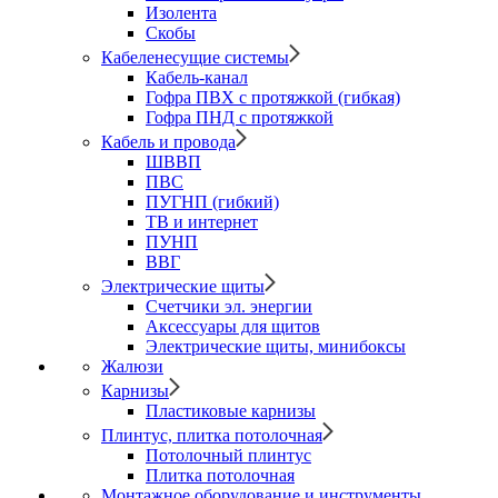
Изолента
Скобы
Кабеленесущие системы
Кабель-канал
Гофра ПВХ с протяжкой (гибкая)
Гофра ПНД с протяжкой
Кабель и провода
ШВВП
ПВС
ПУГНП (гибкий)
ТВ и интернет
ПУНП
ВВГ
Электрические щиты
Счетчики эл. энергии
Аксессуары для щитов
Электрические щиты, минибоксы
Жалюзи
Карнизы
Пластиковые карнизы
Плинтус, плитка потолочная
Потолочный плинтус
Плитка потолочная
Монтажное оборудование и инструменты