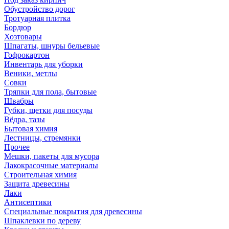
Обустройство дорог
Тротуарная плитка
Бордюр
Хозтовары
Шпагаты, шнуры бельевые
Гофрокартон
Инвентарь для уборки
Веники, метлы
Совки
Тряпки для пола, бытовые
Швабры
Губки, щетки для посуды
Вёдра, тазы
Бытовая химия
Лестницы, стремянки
Прочее
Мешки, пакеты для мусора
Лакокрасочные материалы
Строительная химия
Защита древесины
Лаки
Антисептики
Специальные покрытия для древесины
Шпаклевки по дереву