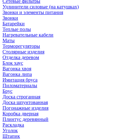
Сетевые фильтры
Удлинители силовые (на катушках)
Звонки и элементы питания
Звонки
Батарейки
Теплые полы
Нагревательные кабели
Маты
Терморегуляторы
Столярные изделия
Отделка деревом
Блок хаус
Вагонка хвоя
Вагонка липа
Имитация бруса
Пиломатериалы
Брус
Доска строганная
Доска шпунтованная
Погонажные изделия
Коробка дверная
Плинтус деревянный
Раскладка
Уголок
Штапик