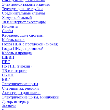
Электромонтажные изделия
Термоусадочные трубки
Соединительные клеммы
Хомут кабельный
Тв и интернет аксессуары
Изолента
Скобы
Кабеленесущие системы
Кабель-канал
Гофра ПВХ с протяжкой (гибкая)
Гофра ПНД с протяжкой
Кабель и провода
ШВВП
ПВС
ПУГНП (гибкий)
ТВ и интернет
ПУНП
ВВГ
Электрические щиты
Счетчики эл. энергии
Аксессуары для щитов
Электрические щиты, минибоксы
Декор, интерьер
Жалюзи