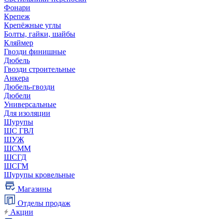
Фонари
Крепеж
Крепёжные углы
Болты, гайки, шайбы
Кляймер
Гвозди финишные
Дюбель
Гвозди строительные
Анкера
Дюбель-гвозди
Дюбели
Универсальные
Для изоляции
Шурупы
ШС ГВЛ
ШУЖ
ШСММ
ШСГД
ШСГМ
Шурупы кровельные
Магазины
Отделы продаж
Акции