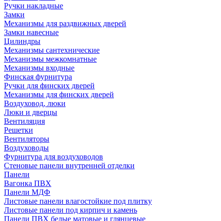
Ручки накладные
Замки
Механизмы для раздвижных дверей
Замки навесные
Цилиндры
Механизмы сантехнические
Механизмы межкомнатные
Механизмы входные
Финская фурнитура
Ручки для финских дверей
Механизмы для финских дверей
Воздуховод, люки
Люки и дверцы
Вентиляция
Решетки
Вентиляторы
Воздуховоды
Фурнитура для воздуховодов
Стеновые панели внутренней отделки
Панели
Вагонка ПВХ
Панели МДФ
Листовые панели влагостойкие под плитку
Листовые панели под кирпич и камень
Панели ПВХ белые матовые и глянцевые