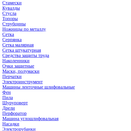
Стамески
Кувалды
Стусла
Топоры
Струбцины
Ножницы по металлу
Сетка
Серпянка
Сетка малярная
Сетка штукатурная
Средства защиты труда
Наколенники
Очки защитные
Маски, полумаски
Перчатки
Электроинструмент
Машины ленточные шлифовальные
Фен
Пила
Шуруповерт
Дрели
Перфоратор
Машина углошлифовальная
Насадки
Электрорубанки