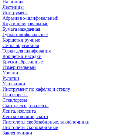
Наличник
Лестницы
Инструмент
Абразивно-шлифовальный
Круги шлифовальные
Бумага наждачная
Губки шлифовальные
Корщетки ручные
Сетка абразивная
Терки для шлифования
Корщетки-насадки
Бруски абразивные
Измерительный
Уровни
Рулетки
Угольники
Инструмент по кафелю и стеклу
Плиткорезы
Стеклорезы
Скотч,лента, изолента
Лента, изолента
Ленты клейкие, скотч
Пистолеты скобозабивные, заклёпочники
Пистолеты скобозабивные
Заклепочники