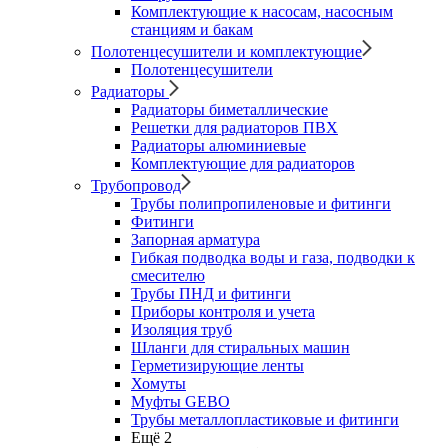
Комплектующие к насосам, насосным
станциям и бакам
Полотенцесушители и комплектующие
Полотенцесушители
Радиаторы
Радиаторы биметаллические
Решетки для радиаторов ПВХ
Радиаторы алюминиевые
Комплектующие для радиаторов
Трубопровод
Трубы полипропиленовые и фитинги
Фитинги
Запорная арматура
Гибкая подводка воды и газа, подводки к
смесителю
Трубы ПНД и фитинги
Приборы контроля и учета
Изоляция труб
Шланги для стиральных машин
Герметизирующие ленты
Хомуты
Муфты GEBO
Трубы металлопластиковые и фитинги
Ещё 2