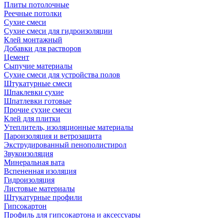
Плиты потолочные
Реечные потолки
Сухие смеси
Сухие смеси для гидроизоляции
Клей монтажный
Добавки для растворов
Цемент
Сыпучие материалы
Сухие смеси для устройства полов
Штукатурные смеси
Шпаклевки сухие
Шпатлевки готовые
Прочие сухие смеси
Клей для плитки
Утеплитель, изоляционные материалы
Пароизоляция и ветрозащита
Экструдированный пенополистирол
Звукоизоляция
Минеральная вата
Вспененная изоляция
Гидроизоляция
Листовые материалы
Штукатурные профили
Гипсокартон
Профиль для гипсокартона и аксессуары