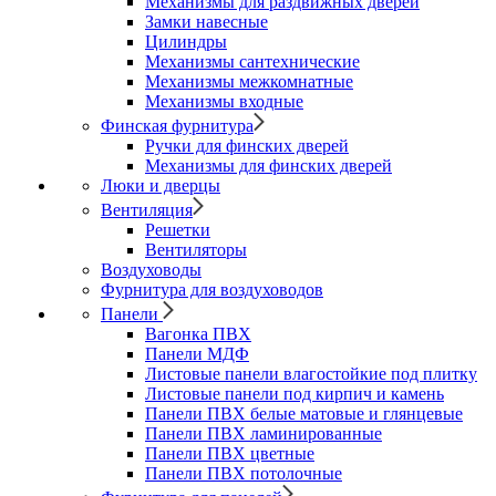
Механизмы для раздвижных дверей
Замки навесные
Цилиндры
Механизмы сантехнические
Механизмы межкомнатные
Механизмы входные
Финская фурнитура
Ручки для финских дверей
Механизмы для финских дверей
Люки и дверцы
Вентиляция
Решетки
Вентиляторы
Воздуховоды
Фурнитура для воздуховодов
Панели
Вагонка ПВХ
Панели МДФ
Листовые панели влагостойкие под плитку
Листовые панели под кирпич и камень
Панели ПВХ белые матовые и глянцевые
Панели ПВХ ламинированные
Панели ПВХ цветные
Панели ПВХ потолочные