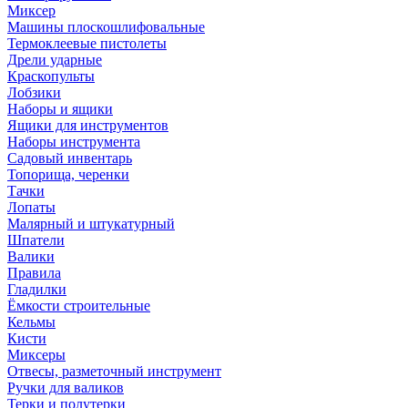
Миксер
Машины плоскошлифовальные
Термоклеевые пистолеты
Дрели ударные
Краскопульты
Лобзики
Наборы и ящики
Ящики для инструментов
Наборы инструмента
Садовый инвентарь
Топорища, черенки
Тачки
Лопаты
Малярный и штукатурный
Шпатели
Валики
Правила
Гладилки
Ёмкости строительные
Кельмы
Кисти
Миксеры
Отвесы, разметочный инструмент
Ручки для валиков
Терки и полутерки