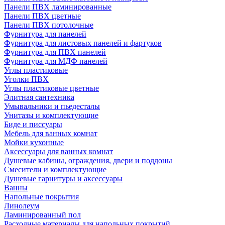
Панели ПВХ ламинированные
Панели ПВХ цветные
Панели ПВХ потолочные
Фурнитура для панелей
Фурнитура для листовых панелей и фартуков
Фурнитура для ПВХ панелей
Фурнитура для МДФ панелей
Углы пластиковые
Уголки ПВХ
Углы пластиковые цветные
Элитная сантехника
Умывальники и пьедесталы
Унитазы и комплектующие
Биде и писсуары
Мебель для ванных комнат
Мойки кухонные
Аксессуары для ванных комнат
Душевые кабины, ограждения, двери и поддоны
Смесители и комплектующие
Душевые гарнитуры и аксессуары
Ванны
Напольные покрытия
Линолеум
Ламинированный пол
Расходные материалы для напольных покрытий