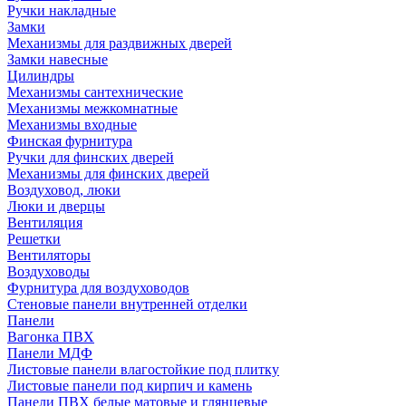
Ручки накладные
Замки
Механизмы для раздвижных дверей
Замки навесные
Цилиндры
Механизмы сантехнические
Механизмы межкомнатные
Механизмы входные
Финская фурнитура
Ручки для финских дверей
Механизмы для финских дверей
Воздуховод, люки
Люки и дверцы
Вентиляция
Решетки
Вентиляторы
Воздуховоды
Фурнитура для воздуховодов
Стеновые панели внутренней отделки
Панели
Вагонка ПВХ
Панели МДФ
Листовые панели влагостойкие под плитку
Листовые панели под кирпич и камень
Панели ПВХ белые матовые и глянцевые