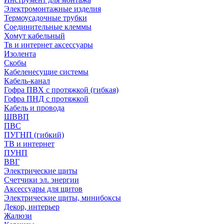
Электромонтажные изделия
Термоусадочные трубки
Соединительные клеммы
Хомут кабельный
Тв и интернет аксессуары
Изолента
Скобы
Кабеленесущие системы
Кабель-канал
Гофра ПВХ с протяжкой (гибкая)
Гофра ПНД с протяжкой
Кабель и провода
ШВВП
ПВС
ПУГНП (гибкий)
ТВ и интернет
ПУНП
ВВГ
Электрические щиты
Счетчики эл. энергии
Аксессуары для щитов
Электрические щиты, минибоксы
Декор, интерьер
Жалюзи