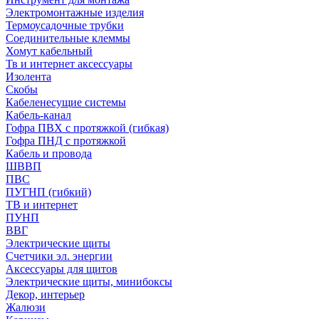
Электромонтажные изделия
Термоусадочные трубки
Соединительные клеммы
Хомут кабельный
Тв и интернет аксессуары
Изолента
Скобы
Кабеленесущие системы
Кабель-канал
Гофра ПВХ с протяжкой (гибкая)
Гофра ПНД с протяжкой
Кабель и провода
ШВВП
ПВС
ПУГНП (гибкий)
ТВ и интернет
ПУНП
ВВГ
Электрические щиты
Счетчики эл. энергии
Аксессуары для щитов
Электрические щиты, минибоксы
Декор, интерьер
Жалюзи