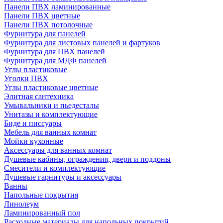
Панели ПВХ ламинированные
Панели ПВХ цветные
Панели ПВХ потолочные
Фурнитура для панелей
Фурнитура для листовых панелей и фартуков
Фурнитура для ПВХ панелей
Фурнитура для МДФ панелей
Углы пластиковые
Уголки ПВХ
Углы пластиковые цветные
Элитная сантехника
Умывальники и пьедесталы
Унитазы и комплектующие
Биде и писсуары
Мебель для ванных комнат
Мойки кухонные
Аксессуары для ванных комнат
Душевые кабины, ограждения, двери и поддоны
Смесители и комплектующие
Душевые гарнитуры и аксессуары
Ванны
Напольные покрытия
Линолеум
Ламинированный пол
Расходные материалы для напольных покрытий