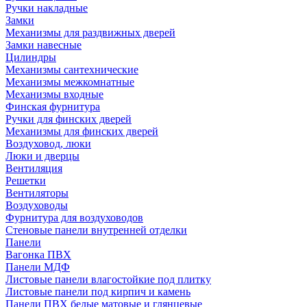
Ручки накладные
Замки
Механизмы для раздвижных дверей
Замки навесные
Цилиндры
Механизмы сантехнические
Механизмы межкомнатные
Механизмы входные
Финская фурнитура
Ручки для финских дверей
Механизмы для финских дверей
Воздуховод, люки
Люки и дверцы
Вентиляция
Решетки
Вентиляторы
Воздуховоды
Фурнитура для воздуховодов
Стеновые панели внутренней отделки
Панели
Вагонка ПВХ
Панели МДФ
Листовые панели влагостойкие под плитку
Листовые панели под кирпич и камень
Панели ПВХ белые матовые и глянцевые