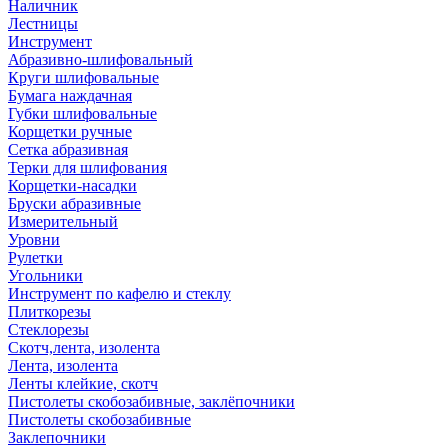
Наличник
Лестницы
Инструмент
Абразивно-шлифовальный
Круги шлифовальные
Бумага наждачная
Губки шлифовальные
Корщетки ручные
Сетка абразивная
Терки для шлифования
Корщетки-насадки
Бруски абразивные
Измерительный
Уровни
Рулетки
Угольники
Инструмент по кафелю и стеклу
Плиткорезы
Стеклорезы
Скотч,лента, изолента
Лента, изолента
Ленты клейкие, скотч
Пистолеты скобозабивные, заклёпочники
Пистолеты скобозабивные
Заклепочники