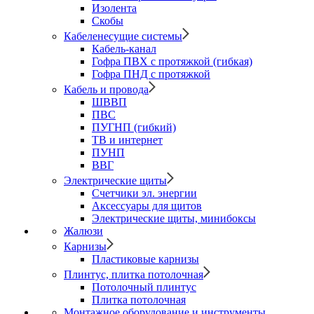
Изолента
Скобы
Кабеленесущие системы
Кабель-канал
Гофра ПВХ с протяжкой (гибкая)
Гофра ПНД с протяжкой
Кабель и провода
ШВВП
ПВС
ПУГНП (гибкий)
ТВ и интернет
ПУНП
ВВГ
Электрические щиты
Счетчики эл. энергии
Аксессуары для щитов
Электрические щиты, минибоксы
Жалюзи
Карнизы
Пластиковые карнизы
Плинтус, плитка потолочная
Потолочный плинтус
Плитка потолочная
Монтажное оборудование и инструменты