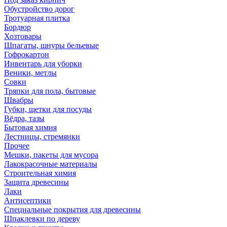
Обустройство дорог
Тротуарная плитка
Бордюр
Хозтовары
Шпагаты, шнуры бельевые
Гофрокартон
Инвентарь для уборки
Веники, метлы
Совки
Тряпки для пола, бытовые
Швабры
Губки, щетки для посуды
Вёдра, тазы
Бытовая химия
Лестницы, стремянки
Прочее
Мешки, пакеты для мусора
Лакокрасочные материалы
Строительная химия
Защита древесины
Лаки
Антисептики
Специальные покрытия для древесины
Шпаклевки по дереву