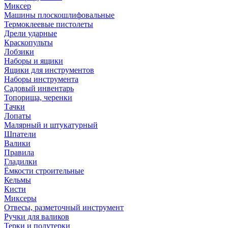
Миксер
Машины плоскошлифовальные
Термоклеевые пистолеты
Дрели ударные
Краскопульты
Лобзики
Наборы и ящики
Ящики для инструментов
Наборы инструмента
Садовый инвентарь
Топорища, черенки
Тачки
Лопаты
Малярный и штукатурный
Шпатели
Валики
Правила
Гладилки
Ёмкости строительные
Кельмы
Кисти
Миксеры
Отвесы, разметочный инструмент
Ручки для валиков
Терки и полутерки