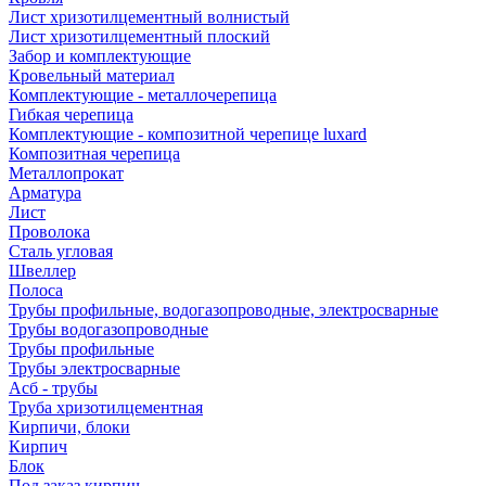
Лист хризотилцементный волнистый
Лист хризотилцементный плоский
Забор и комплектующие
Кровельный материал
Комплектующие - металлочерепица
Гибкая черепица
Комплектующие - композитной черепице luxard
Композитная черепица
Металлопрокат
Арматура
Лист
Проволока
Сталь угловая
Швеллер
Полоса
Трубы профильные, водогазопроводные, электросварные
Трубы водогазопроводные
Трубы профильные
Трубы электросварные
Асб - трубы
Труба хризотилцементная
Кирпичи, блоки
Кирпич
Блок
Под заказ кирпич