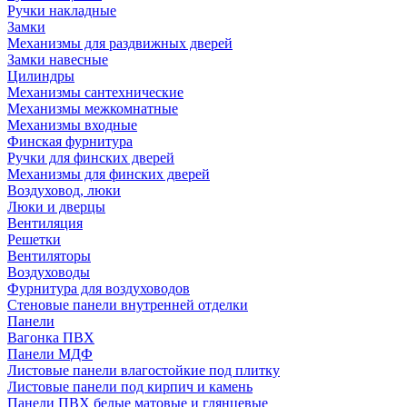
Ручки накладные
Замки
Механизмы для раздвижных дверей
Замки навесные
Цилиндры
Механизмы сантехнические
Механизмы межкомнатные
Механизмы входные
Финская фурнитура
Ручки для финских дверей
Механизмы для финских дверей
Воздуховод, люки
Люки и дверцы
Вентиляция
Решетки
Вентиляторы
Воздуховоды
Фурнитура для воздуховодов
Стеновые панели внутренней отделки
Панели
Вагонка ПВХ
Панели МДФ
Листовые панели влагостойкие под плитку
Листовые панели под кирпич и камень
Панели ПВХ белые матовые и глянцевые