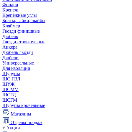
Фонари
Крепеж
Крепёжные углы
Болты, гайки, шайбы
Кляймер
Гвозди финишные
Дюбель
Гвозди строительные
Анкера
Дюбель-гвозди
Дюбели
Универсальные
Для изоляции
Шурупы
ШС ГВЛ
ШУЖ
ШСММ
ШСГД
ШСГМ
Шурупы кровельные
Магазины
Отделы продаж
Акции