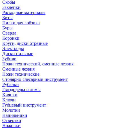
Скобы
Заклепки
Расходные материалы
Биты
Пилки для лобзика
Буры
Сверла
Коронки
Круги, диски отрезные
Электроды
Диски пильные
Зубило
Ножи технический, сменные лезвия
Сменные лезвия
Ножи технические
Столярно-слесарный инструмент
Рубанки
Гвоздодеры и ломы
Киянки
Ключи
Губцевый инструмент
Молотки
Напильники
Отвертки
Ножовки