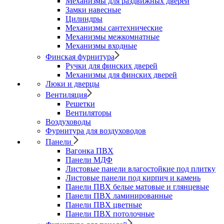
Механизмы для раздвижных дверей
Замки навесные
Цилиндры
Механизмы сантехнические
Механизмы межкомнатные
Механизмы входные
Финская фурнитура
Ручки для финских дверей
Механизмы для финских дверей
Люки и дверцы
Вентиляция
Решетки
Вентиляторы
Воздуховоды
Фурнитура для воздуховодов
Панели
Вагонка ПВХ
Панели МДФ
Листовые панели влагостойкие под плитку
Листовые панели под кирпич и камень
Панели ПВХ белые матовые и глянцевые
Панели ПВХ ламинированные
Панели ПВХ цветные
Панели ПВХ потолочные