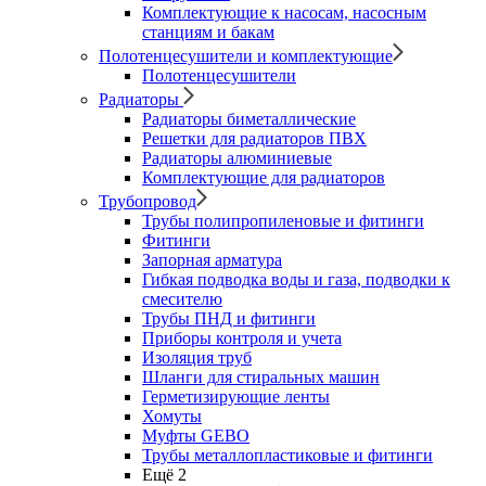
Комплектующие к насосам, насосным
станциям и бакам
Полотенцесушители и комплектующие
Полотенцесушители
Радиаторы
Радиаторы биметаллические
Решетки для радиаторов ПВХ
Радиаторы алюминиевые
Комплектующие для радиаторов
Трубопровод
Трубы полипропиленовые и фитинги
Фитинги
Запорная арматура
Гибкая подводка воды и газа, подводки к
смесителю
Трубы ПНД и фитинги
Приборы контроля и учета
Изоляция труб
Шланги для стиральных машин
Герметизирующие ленты
Хомуты
Муфты GEBO
Трубы металлопластиковые и фитинги
Ещё 2