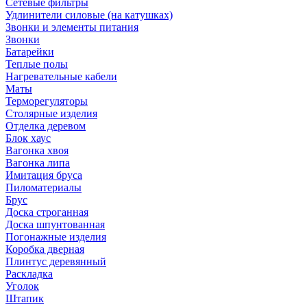
Сетевые фильтры
Удлинители силовые (на катушках)
Звонки и элементы питания
Звонки
Батарейки
Теплые полы
Нагревательные кабели
Маты
Терморегуляторы
Столярные изделия
Отделка деревом
Блок хаус
Вагонка хвоя
Вагонка липа
Имитация бруса
Пиломатериалы
Брус
Доска строганная
Доска шпунтованная
Погонажные изделия
Коробка дверная
Плинтус деревянный
Раскладка
Уголок
Штапик