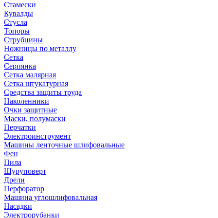
Стамески
Кувалды
Стусла
Топоры
Струбцины
Ножницы по металлу
Сетка
Серпянка
Сетка малярная
Сетка штукатурная
Средства защиты труда
Наколенники
Очки защитные
Маски, полумаски
Перчатки
Электроинструмент
Машины ленточные шлифовальные
Фен
Пила
Шуруповерт
Дрели
Перфоратор
Машина углошлифовальная
Насадки
Электрорубанки