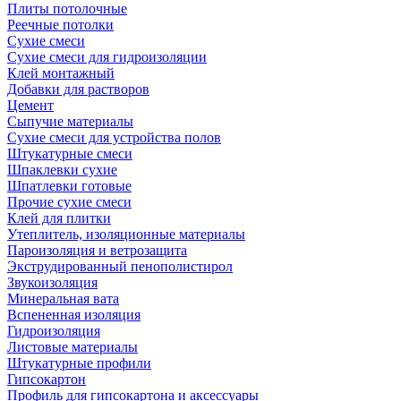
Плиты потолочные
Реечные потолки
Сухие смеси
Сухие смеси для гидроизоляции
Клей монтажный
Добавки для растворов
Цемент
Сыпучие материалы
Сухие смеси для устройства полов
Штукатурные смеси
Шпаклевки сухие
Шпатлевки готовые
Прочие сухие смеси
Клей для плитки
Утеплитель, изоляционные материалы
Пароизоляция и ветрозащита
Экструдированный пенополистирол
Звукоизоляция
Минеральная вата
Вспененная изоляция
Гидроизоляция
Листовые материалы
Штукатурные профили
Гипсокартон
Профиль для гипсокартона и аксессуары