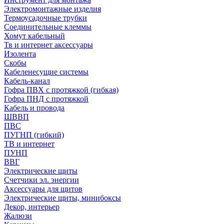
Электромонтажные изделия
Термоусадочные трубки
Соединительные клеммы
Хомут кабельный
Тв и интернет аксессуары
Изолента
Скобы
Кабеленесущие системы
Кабель-канал
Гофра ПВХ с протяжкой (гибкая)
Гофра ПНД с протяжкой
Кабель и провода
ШВВП
ПВС
ПУГНП (гибкий)
ТВ и интернет
ПУНП
ВВГ
Электрические щиты
Счетчики эл. энергии
Аксессуары для щитов
Электрические щиты, минибоксы
Декор, интерьер
Жалюзи