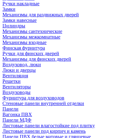
Ручки накладные
Замки
Механизмы для раздвижных дверей
Замки навесные
Цилиндры
Механизмы сантехнические
Механизмы межкомнатные
Механизмы входные
Финская фурнитура
Ручки для финских дверей
Механизмы для финских дверей
Воздуховод, люки
Люки и дверцы
Вентиляция
Решетки
Вентиляторы
Воздуховоды
Фурнитура для воздуховодов
Стеновые панели внутренней отделки
Панели
Вагонка ПВХ
Панели МДФ
Листовые панели влагостойкие под плитку
Листовые панели под кирпич и камень
Панели ПВХ белые матовые и глянцевые