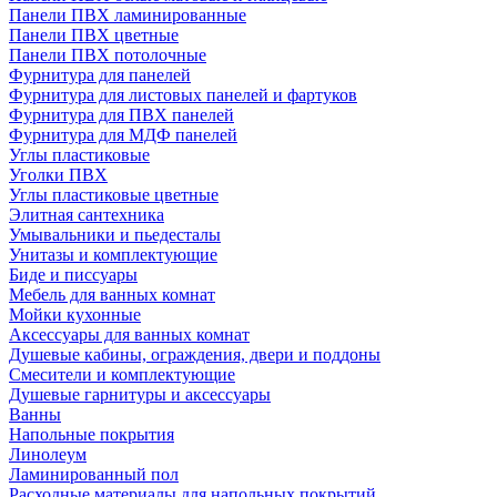
Панели ПВХ ламинированные
Панели ПВХ цветные
Панели ПВХ потолочные
Фурнитура для панелей
Фурнитура для листовых панелей и фартуков
Фурнитура для ПВХ панелей
Фурнитура для МДФ панелей
Углы пластиковые
Уголки ПВХ
Углы пластиковые цветные
Элитная сантехника
Умывальники и пьедесталы
Унитазы и комплектующие
Биде и писсуары
Мебель для ванных комнат
Мойки кухонные
Аксессуары для ванных комнат
Душевые кабины, ограждения, двери и поддоны
Смесители и комплектующие
Душевые гарнитуры и аксессуары
Ванны
Напольные покрытия
Линолеум
Ламинированный пол
Расходные материалы для напольных покрытий