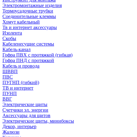
Электромонтажные изделия
Термоусадочные трубки
Соединительные клеммы
Хомут кабельный
Тв и интернет аксессуары
Изолента
Скобы
Кабеленесущие системы
Кабель-канал
Гофра ПВХ с протяжкой (гибкая)
Гофра ПНД с протяжкой
Кабель и провода
ШВВП
ПВС
ПУГНП (гибкий)
ТВ и интернет
ПУНП
ВВГ
Электрические щиты
Счетчики эл. энергии
Аксессуары для щитов
Электрические щиты, минибоксы
Декор, интерьер
Жалюзи