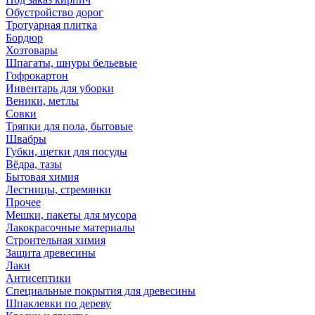
Обустройство дорог
Тротуарная плитка
Бордюр
Хозтовары
Шпагаты, шнуры бельевые
Гофрокартон
Инвентарь для уборки
Веники, метлы
Совки
Тряпки для пола, бытовые
Швабры
Губки, щетки для посуды
Вёдра, тазы
Бытовая химия
Лестницы, стремянки
Прочее
Мешки, пакеты для мусора
Лакокрасочные материалы
Строительная химия
Защита древесины
Лаки
Антисептики
Специальные покрытия для древесины
Шпаклевки по дереву