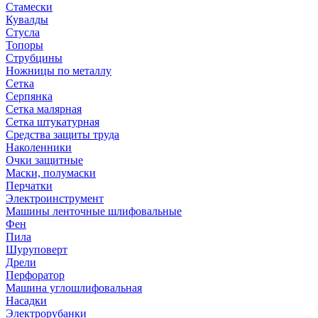
Стамески
Кувалды
Стусла
Топоры
Струбцины
Ножницы по металлу
Сетка
Серпянка
Сетка малярная
Сетка штукатурная
Средства защиты труда
Наколенники
Очки защитные
Маски, полумаски
Перчатки
Электроинструмент
Машины ленточные шлифовальные
Фен
Пила
Шуруповерт
Дрели
Перфоратор
Машина углошлифовальная
Насадки
Электрорубанки