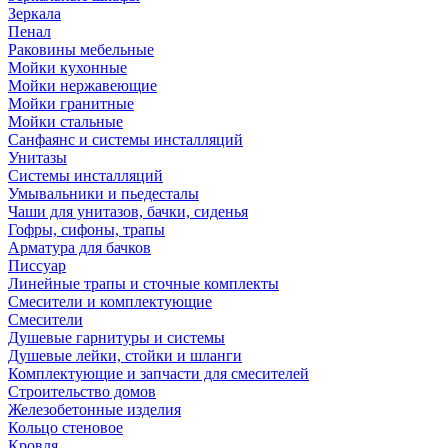
Зеркала
Пенал
Раковины мебельные
Мойки кухонные
Мойки нержавеющие
Мойки гранитные
Мойки стальные
Санфаянс и системы инсталляций
Унитазы
Системы инсталляций
Умывальники и пьедесталы
Чаши для унитазов, бачки, сиденья
Гофры, сифоны, трапы
Арматура для бачков
Писсуар
Линейные трапы и сточные комплекты
Смесители и комплектующие
Смесители
Душевые гарнитуры и системы
Душевые лейки, стойки и шланги
Комплектующие и запчасти для смесителей
Строительство домов
Железобетонные изделия
Кольцо стеновое
Кровля