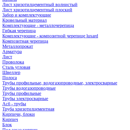
Лист хризотилцементный волнистый
Лист хризотилцементный плоский
Забор и комплектующие
Кровельный материал
Комплектующие - металлочерепица
Гибкая черепица
Комплектующие - композитной черепице luxard
Композитная черепица
Металлопрокат
Арматура
Лист
Проволока
Сталь угловая
Швеллер
Полоса
Трубы профильные, водогазопроводные, электросварные
Трубы водогазопроводные
Трубы профильные
Трубы электросварные
Асб - трубы
Труба хризотилцементная
Кирпичи, блоки
Кирпич
Блок
Под заказ кирпич