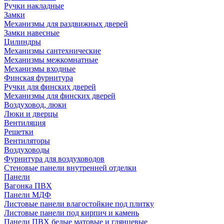
Ручки накладные
Замки
Механизмы для раздвижных дверей
Замки навесные
Цилиндры
Механизмы сантехнические
Механизмы межкомнатные
Механизмы входные
Финская фурнитура
Ручки для финских дверей
Механизмы для финских дверей
Воздуховод, люки
Люки и дверцы
Вентиляция
Решетки
Вентиляторы
Воздуховоды
Фурнитура для воздуховодов
Стеновые панели внутренней отделки
Панели
Вагонка ПВХ
Панели МДФ
Листовые панели влагостойкие под плитку
Листовые панели под кирпич и камень
Панели ПВХ белые матовые и глянцевые