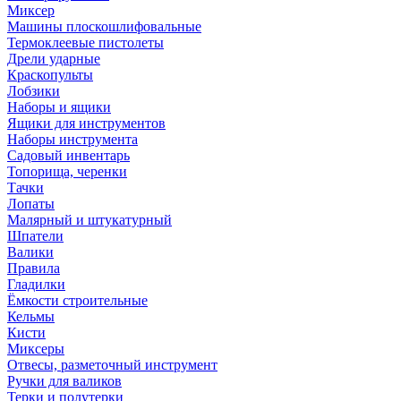
Миксер
Машины плоскошлифовальные
Термоклеевые пистолеты
Дрели ударные
Краскопульты
Лобзики
Наборы и ящики
Ящики для инструментов
Наборы инструмента
Садовый инвентарь
Топорища, черенки
Тачки
Лопаты
Малярный и штукатурный
Шпатели
Валики
Правила
Гладилки
Ёмкости строительные
Кельмы
Кисти
Миксеры
Отвесы, разметочный инструмент
Ручки для валиков
Терки и полутерки