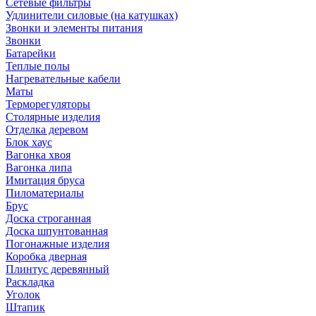
Сетевые фильтры
Удлинители силовые (на катушках)
Звонки и элементы питания
Звонки
Батарейки
Теплые полы
Нагревательные кабели
Маты
Терморегуляторы
Столярные изделия
Отделка деревом
Блок хаус
Вагонка хвоя
Вагонка липа
Имитация бруса
Пиломатериалы
Брус
Доска строганная
Доска шпунтованная
Погонажные изделия
Коробка дверная
Плинтус деревянный
Раскладка
Уголок
Штапик