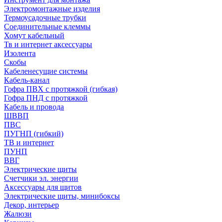
Электромонтажные изделия
Термоусадочные трубки
Соединительные клеммы
Хомут кабельный
Тв и интернет аксессуары
Изолента
Скобы
Кабеленесущие системы
Кабель-канал
Гофра ПВХ с протяжкой (гибкая)
Гофра ПНД с протяжкой
Кабель и провода
ШВВП
ПВС
ПУГНП (гибкий)
ТВ и интернет
ПУНП
ВВГ
Электрические щиты
Счетчики эл. энергии
Аксессуары для щитов
Электрические щиты, минибоксы
Декор, интерьер
Жалюзи