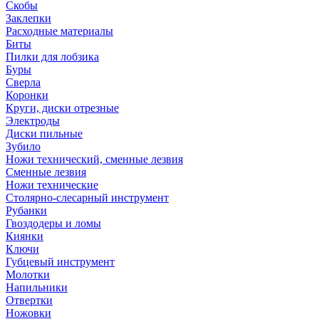
Скобы
Заклепки
Расходные материалы
Биты
Пилки для лобзика
Буры
Сверла
Коронки
Круги, диски отрезные
Электроды
Диски пильные
Зубило
Ножи технический, сменные лезвия
Сменные лезвия
Ножи технические
Столярно-слесарный инструмент
Рубанки
Гвоздодеры и ломы
Киянки
Ключи
Губцевый инструмент
Молотки
Напильники
Отвертки
Ножовки