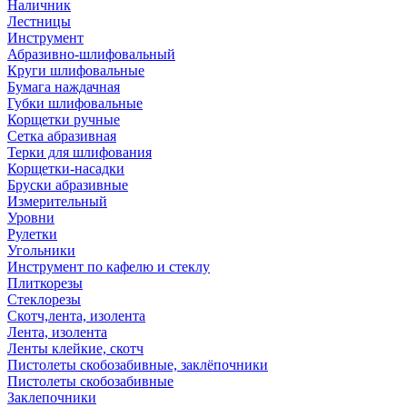
Наличник
Лестницы
Инструмент
Абразивно-шлифовальный
Круги шлифовальные
Бумага наждачная
Губки шлифовальные
Корщетки ручные
Сетка абразивная
Терки для шлифования
Корщетки-насадки
Бруски абразивные
Измерительный
Уровни
Рулетки
Угольники
Инструмент по кафелю и стеклу
Плиткорезы
Стеклорезы
Скотч,лента, изолента
Лента, изолента
Ленты клейкие, скотч
Пистолеты скобозабивные, заклёпочники
Пистолеты скобозабивные
Заклепочники