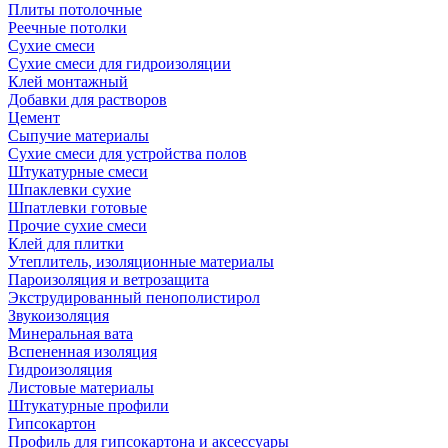
Плиты потолочные
Реечные потолки
Сухие смеси
Сухие смеси для гидроизоляции
Клей монтажный
Добавки для растворов
Цемент
Сыпучие материалы
Сухие смеси для устройства полов
Штукатурные смеси
Шпаклевки сухие
Шпатлевки готовые
Прочие сухие смеси
Клей для плитки
Утеплитель, изоляционные материалы
Пароизоляция и ветрозащита
Экструдированный пенополистирол
Звукоизоляция
Минеральная вата
Вспененная изоляция
Гидроизоляция
Листовые материалы
Штукатурные профили
Гипсокартон
Профиль для гипсокартона и аксессуары