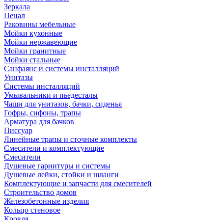
Зеркала
Пенал
Раковины мебельные
Мойки кухонные
Мойки нержавеющие
Мойки гранитные
Мойки стальные
Санфаянс и системы инсталляций
Унитазы
Системы инсталляций
Умывальники и пьедесталы
Чаши для унитазов, бачки, сиденья
Гофры, сифоны, трапы
Арматура для бачков
Писсуар
Линейные трапы и сточные комплекты
Смесители и комплектующие
Смесители
Душевые гарнитуры и системы
Душевые лейки, стойки и шланги
Комплектующие и запчасти для смесителей
Строительство домов
Железобетонные изделия
Кольцо стеновое
Кровля