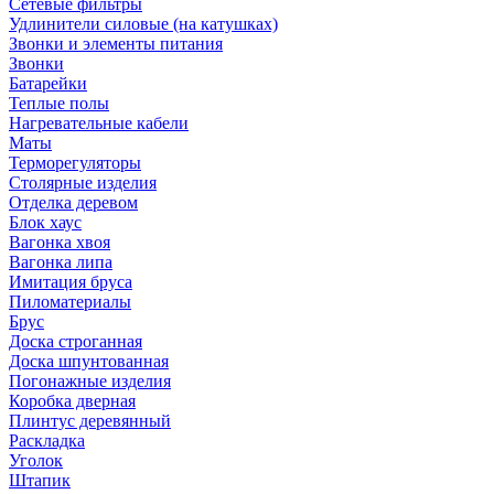
Сетевые фильтры
Удлинители силовые (на катушках)
Звонки и элементы питания
Звонки
Батарейки
Теплые полы
Нагревательные кабели
Маты
Терморегуляторы
Столярные изделия
Отделка деревом
Блок хаус
Вагонка хвоя
Вагонка липа
Имитация бруса
Пиломатериалы
Брус
Доска строганная
Доска шпунтованная
Погонажные изделия
Коробка дверная
Плинтус деревянный
Раскладка
Уголок
Штапик