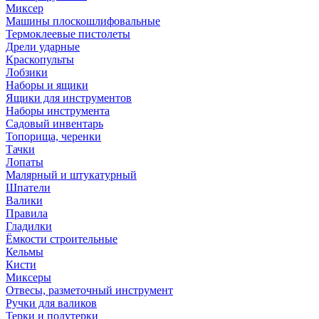
Миксер
Машины плоскошлифовальные
Термоклеевые пистолеты
Дрели ударные
Краскопульты
Лобзики
Наборы и ящики
Ящики для инструментов
Наборы инструмента
Садовый инвентарь
Топорища, черенки
Тачки
Лопаты
Малярный и штукатурный
Шпатели
Валики
Правила
Гладилки
Ёмкости строительные
Кельмы
Кисти
Миксеры
Отвесы, разметочный инструмент
Ручки для валиков
Терки и полутерки