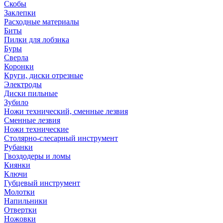
Скобы
Заклепки
Расходные материалы
Биты
Пилки для лобзика
Буры
Сверла
Коронки
Круги, диски отрезные
Электроды
Диски пильные
Зубило
Ножи технический, сменные лезвия
Сменные лезвия
Ножи технические
Столярно-слесарный инструмент
Рубанки
Гвоздодеры и ломы
Киянки
Ключи
Губцевый инструмент
Молотки
Напильники
Отвертки
Ножовки