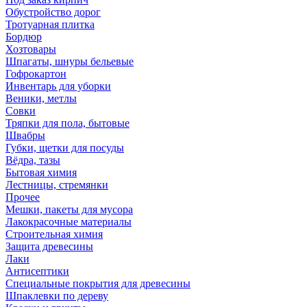
Обустройство дорог
Тротуарная плитка
Бордюр
Хозтовары
Шпагаты, шнуры бельевые
Гофрокартон
Инвентарь для уборки
Веники, метлы
Совки
Тряпки для пола, бытовые
Швабры
Губки, щетки для посуды
Вёдра, тазы
Бытовая химия
Лестницы, стремянки
Прочее
Мешки, пакеты для мусора
Лакокрасочные материалы
Строительная химия
Защита древесины
Лаки
Антисептики
Специальные покрытия для древесины
Шпаклевки по дереву