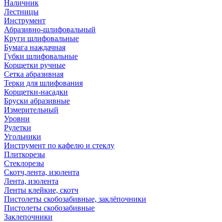
Наличник
Лестницы
Инструмент
Абразивно-шлифовальный
Круги шлифовальные
Бумага наждачная
Губки шлифовальные
Корщетки ручные
Сетка абразивная
Терки для шлифования
Корщетки-насадки
Бруски абразивные
Измерительный
Уровни
Рулетки
Угольники
Инструмент по кафелю и стеклу
Плиткорезы
Стеклорезы
Скотч,лента, изолента
Лента, изолента
Ленты клейкие, скотч
Пистолеты скобозабивные, заклёпочники
Пистолеты скобозабивные
Заклепочники