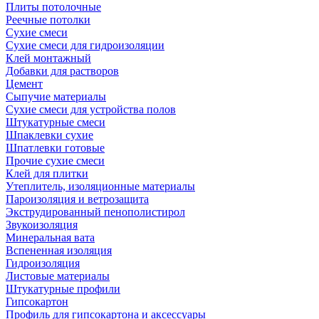
Плиты потолочные
Реечные потолки
Сухие смеси
Сухие смеси для гидроизоляции
Клей монтажный
Добавки для растворов
Цемент
Сыпучие материалы
Сухие смеси для устройства полов
Штукатурные смеси
Шпаклевки сухие
Шпатлевки готовые
Прочие сухие смеси
Клей для плитки
Утеплитель, изоляционные материалы
Пароизоляция и ветрозащита
Экструдированный пенополистирол
Звукоизоляция
Минеральная вата
Вспененная изоляция
Гидроизоляция
Листовые материалы
Штукатурные профили
Гипсокартон
Профиль для гипсокартона и аксессуары