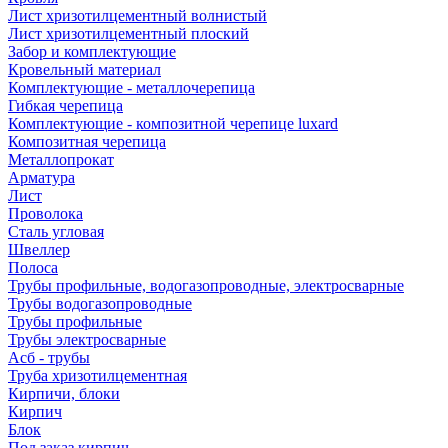
Лист хризотилцементный волнистый
Лист хризотилцементный плоский
Забор и комплектующие
Кровельный материал
Комплектующие - металлочерепица
Гибкая черепица
Комплектующие - композитной черепице luxard
Композитная черепица
Металлопрокат
Арматура
Лист
Проволока
Сталь угловая
Швеллер
Полоса
Трубы профильные, водогазопроводные, электросварные
Трубы водогазопроводные
Трубы профильные
Трубы электросварные
Асб - трубы
Труба хризотилцементная
Кирпичи, блоки
Кирпич
Блок
Под заказ кирпич