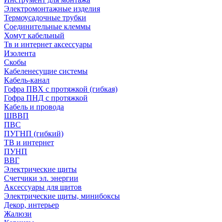
Электромонтажные изделия
Термоусадочные трубки
Соединительные клеммы
Хомут кабельный
Тв и интернет аксессуары
Изолента
Скобы
Кабеленесущие системы
Кабель-канал
Гофра ПВХ с протяжкой (гибкая)
Гофра ПНД с протяжкой
Кабель и провода
ШВВП
ПВС
ПУГНП (гибкий)
ТВ и интернет
ПУНП
ВВГ
Электрические щиты
Счетчики эл. энергии
Аксессуары для щитов
Электрические щиты, минибоксы
Декор, интерьер
Жалюзи