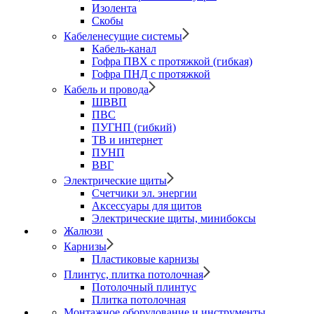
Изолента
Скобы
Кабеленесущие системы
Кабель-канал
Гофра ПВХ с протяжкой (гибкая)
Гофра ПНД с протяжкой
Кабель и провода
ШВВП
ПВС
ПУГНП (гибкий)
ТВ и интернет
ПУНП
ВВГ
Электрические щиты
Счетчики эл. энергии
Аксессуары для щитов
Электрические щиты, минибоксы
Жалюзи
Карнизы
Пластиковые карнизы
Плинтус, плитка потолочная
Потолочный плинтус
Плитка потолочная
Монтажное оборудование и инструменты