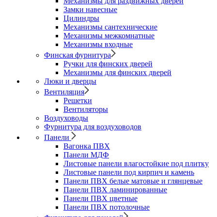
Механизмы для раздвижных дверей
Замки навесные
Цилиндры
Механизмы сантехнические
Механизмы межкомнатные
Механизмы входные
Финская фурнитура
Ручки для финских дверей
Механизмы для финских дверей
Люки и дверцы
Вентиляция
Решетки
Вентиляторы
Воздуховоды
Фурнитура для воздуховодов
Панели
Вагонка ПВХ
Панели МДФ
Листовые панели влагостойкие под плитку
Листовые панели под кирпич и камень
Панели ПВХ белые матовые и глянцевые
Панели ПВХ ламинированные
Панели ПВХ цветные
Панели ПВХ потолочные