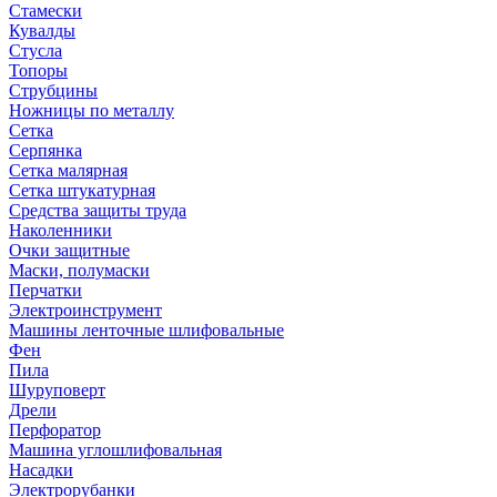
Стамески
Кувалды
Стусла
Топоры
Струбцины
Ножницы по металлу
Сетка
Серпянка
Сетка малярная
Сетка штукатурная
Средства защиты труда
Наколенники
Очки защитные
Маски, полумаски
Перчатки
Электроинструмент
Машины ленточные шлифовальные
Фен
Пила
Шуруповерт
Дрели
Перфоратор
Машина углошлифовальная
Насадки
Электрорубанки