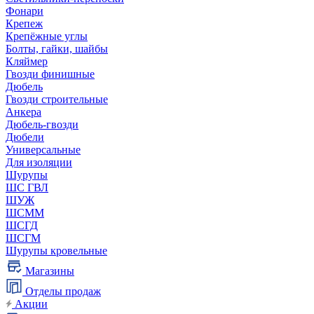
Фонари
Крепеж
Крепёжные углы
Болты, гайки, шайбы
Кляймер
Гвозди финишные
Дюбель
Гвозди строительные
Анкера
Дюбель-гвозди
Дюбели
Универсальные
Для изоляции
Шурупы
ШС ГВЛ
ШУЖ
ШСММ
ШСГД
ШСГМ
Шурупы кровельные
Магазины
Отделы продаж
Акции