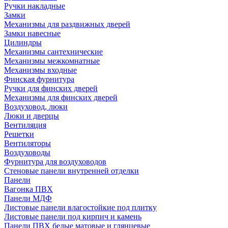
Ручки накладные
Замки
Механизмы для раздвижных дверей
Замки навесные
Цилиндры
Механизмы сантехнические
Механизмы межкомнатные
Механизмы входные
Финская фурнитура
Ручки для финских дверей
Механизмы для финских дверей
Воздуховод, люки
Люки и дверцы
Вентиляция
Решетки
Вентиляторы
Воздуховоды
Фурнитура для воздуховодов
Стеновые панели внутренней отделки
Панели
Вагонка ПВХ
Панели МДФ
Листовые панели влагостойкие под плитку
Листовые панели под кирпич и камень
Панели ПВХ белые матовые и глянцевые