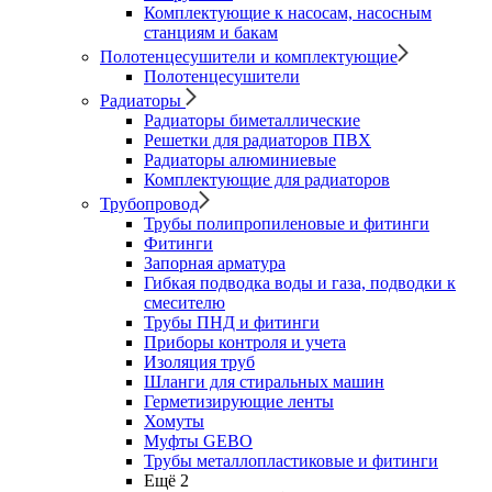
Комплектующие к насосам, насосным
станциям и бакам
Полотенцесушители и комплектующие
Полотенцесушители
Радиаторы
Радиаторы биметаллические
Решетки для радиаторов ПВХ
Радиаторы алюминиевые
Комплектующие для радиаторов
Трубопровод
Трубы полипропиленовые и фитинги
Фитинги
Запорная арматура
Гибкая подводка воды и газа, подводки к
смесителю
Трубы ПНД и фитинги
Приборы контроля и учета
Изоляция труб
Шланги для стиральных машин
Герметизирующие ленты
Хомуты
Муфты GEBO
Трубы металлопластиковые и фитинги
Ещё 2