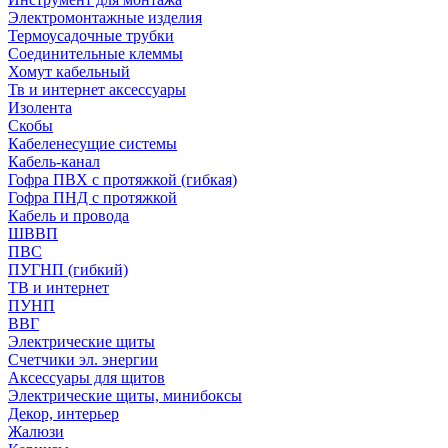
Электромонтажные изделия
Термоусадочные трубки
Соединительные клеммы
Хомут кабельный
Тв и интернет аксессуары
Изолента
Скобы
Кабеленесущие системы
Кабель-канал
Гофра ПВХ с протяжкой (гибкая)
Гофра ПНД с протяжкой
Кабель и провода
ШВВП
ПВС
ПУГНП (гибкий)
ТВ и интернет
ПУНП
ВВГ
Электрические щиты
Счетчики эл. энергии
Аксессуары для щитов
Электрические щиты, минибоксы
Декор, интерьер
Жалюзи