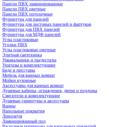
Панели ПВХ ламинированные
Панели ПВХ цветные
Панели ПВХ потолочные
Фурнитура для панелей
Фурнитура для листовых панелей и фартуков
Фурнитура для ПВХ панелей
Фурнитура для МДФ панелей
Углы пластиковые
Уголки ПВХ
Углы пластиковые цветные
Элитная сантехника
Умывальники и пьедесталы
Унитазы и комплектующие
Биде и писсуары
Мебель для ванных комнат
Мойки кухонные
Аксессуары для ванных комнат
Душевые кабины, ограждения, двери и поддоны
Смесители и комплектующие
Душевые гарнитуры и аксессуары
Ванны
Напольные покрытия
Линолеум
Ламинированный пол
Расходные материалы для напольных покрытий