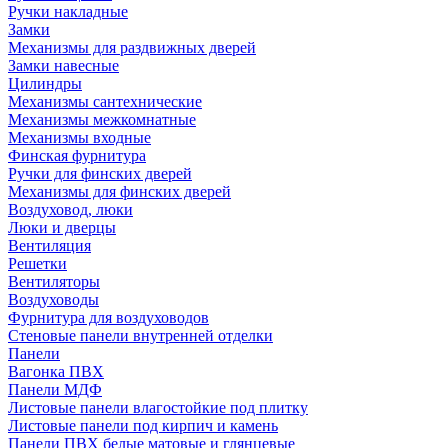
Ручки накладные
Замки
Механизмы для раздвижных дверей
Замки навесные
Цилиндры
Механизмы сантехнические
Механизмы межкомнатные
Механизмы входные
Финская фурнитура
Ручки для финских дверей
Механизмы для финских дверей
Воздуховод, люки
Люки и дверцы
Вентиляция
Решетки
Вентиляторы
Воздуховоды
Фурнитура для воздуховодов
Стеновые панели внутренней отделки
Панели
Вагонка ПВХ
Панели МДФ
Листовые панели влагостойкие под плитку
Листовые панели под кирпич и камень
Панели ПВХ белые матовые и глянцевые