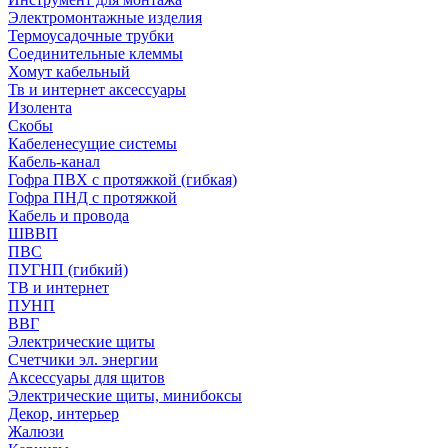
Электромонтажные изделия
Термоусадочные трубки
Соединительные клеммы
Хомут кабельный
Тв и интернет аксессуары
Изолента
Скобы
Кабеленесущие системы
Кабель-канал
Гофра ПВХ с протяжкой (гибкая)
Гофра ПНД с протяжкой
Кабель и провода
ШВВП
ПВС
ПУГНП (гибкий)
ТВ и интернет
ПУНП
ВВГ
Электрические щиты
Счетчики эл. энергии
Аксессуары для щитов
Электрические щиты, минибоксы
Декор, интерьер
Жалюзи