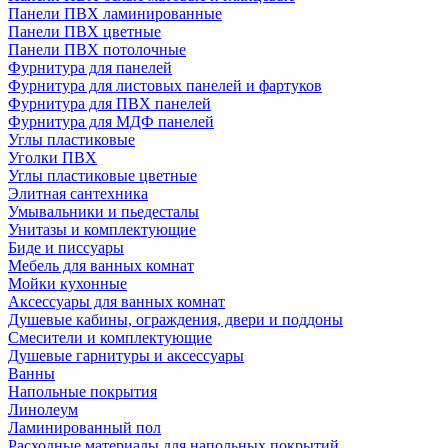
Панели ПВХ ламинированные
Панели ПВХ цветные
Панели ПВХ потолочные
Фурнитура для панелей
Фурнитура для листовых панелей и фартуков
Фурнитура для ПВХ панелей
Фурнитура для МДФ панелей
Углы пластиковые
Уголки ПВХ
Углы пластиковые цветные
Элитная сантехника
Умывальники и пьедесталы
Унитазы и комплектующие
Биде и писсуары
Мебель для ванных комнат
Мойки кухонные
Аксессуары для ванных комнат
Душевые кабины, ограждения, двери и поддоны
Смесители и комплектующие
Душевые гарнитуры и аксессуары
Ванны
Напольные покрытия
Линолеум
Ламинированный пол
Расходные материалы для напольных покрытий