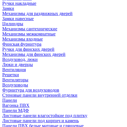
Ручки накладные
Замки
Механизмы для раздвижных дверей
Замки навесные
Цилиндры
Механизмы сантехнические
Механизмы межкомнатные
Механизмы входные
Финская фурнитура
Ручки для финских дверей
Механизмы для финских дверей
Воздуховод, люки
Люки и дверцы
Вентиляция
Решетки
Вентиляторы
Воздуховоды
Фурнитура для воздуховодов
Стеновые панели внутренней отделки
Панели
Вагонка ПВХ
Панели МДФ
Листовые панели влагостойкие под плитку
Листовые панели под кирпич и камень
Панели ПВХ белые матовые и глянцевые