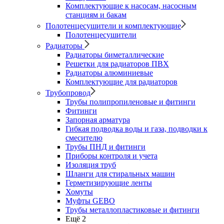
Комплектующие к насосам, насосным
станциям и бакам
Полотенцесушители и комплектующие
Полотенцесушители
Радиаторы
Радиаторы биметаллические
Решетки для радиаторов ПВХ
Радиаторы алюминиевые
Комплектующие для радиаторов
Трубопровод
Трубы полипропиленовые и фитинги
Фитинги
Запорная арматура
Гибкая подводка воды и газа, подводки к
смесителю
Трубы ПНД и фитинги
Приборы контроля и учета
Изоляция труб
Шланги для стиральных машин
Герметизирующие ленты
Хомуты
Муфты GEBO
Трубы металлопластиковые и фитинги
Ещё 2