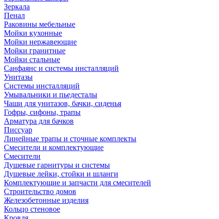
Зеркала
Пенал
Раковины мебельные
Мойки кухонные
Мойки нержавеющие
Мойки гранитные
Мойки стальные
Санфаянс и системы инсталляций
Унитазы
Системы инсталляций
Умывальники и пьедесталы
Чаши для унитазов, бачки, сиденья
Гофры, сифоны, трапы
Арматура для бачков
Писсуар
Линейные трапы и сточные комплекты
Смесители и комплектующие
Смесители
Душевые гарнитуры и системы
Душевые лейки, стойки и шланги
Комплектующие и запчасти для смесителей
Строительство домов
Железобетонные изделия
Кольцо стеновое
Кровля