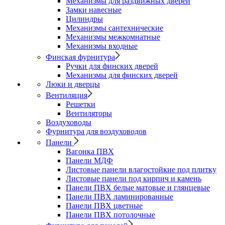
Механизмы для раздвижных дверей
Замки навесные
Цилиндры
Механизмы сантехнические
Механизмы межкомнатные
Механизмы входные
Финская фурнитура
Ручки для финских дверей
Механизмы для финских дверей
Люки и дверцы
Вентиляция
Решетки
Вентиляторы
Воздуховоды
Фурнитура для воздуховодов
Панели
Вагонка ПВХ
Панели МДФ
Листовые панели влагостойкие под плитку
Листовые панели под кирпич и камень
Панели ПВХ белые матовые и глянцевые
Панели ПВХ ламинированные
Панели ПВХ цветные
Панели ПВХ потолочные