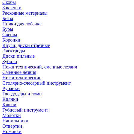
Скобы
Заклепки
Расходные материалы
Биты
Пилки для лобзика
Буры
Сверла
Коронки
Круги, диски отрезные
Электроды
Диски пильные
Зубило
Ножи технический, сменные лезвия
Сменные лезвия
Ножи технические
Столярно-слесарный инструмент
Рубанки
Гвоздодеры и ломы
Киянки
Ключи
Губцевый инструмент
Молотки
Напильники
Отвертки
Ножовки