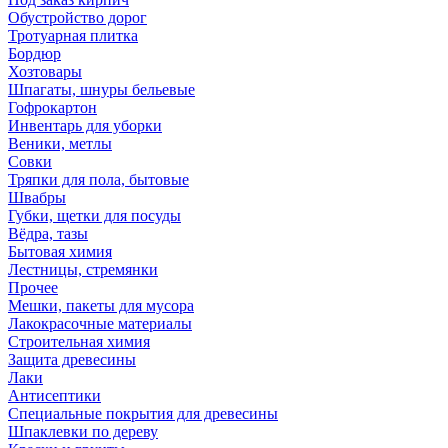
Обустройство дорог
Тротуарная плитка
Бордюр
Хозтовары
Шпагаты, шнуры бельевые
Гофрокартон
Инвентарь для уборки
Веники, метлы
Совки
Тряпки для пола, бытовые
Швабры
Губки, щетки для посуды
Вёдра, тазы
Бытовая химия
Лестницы, стремянки
Прочее
Мешки, пакеты для мусора
Лакокрасочные материалы
Строительная химия
Защита древесины
Лаки
Антисептики
Специальные покрытия для древесины
Шпаклевки по дереву