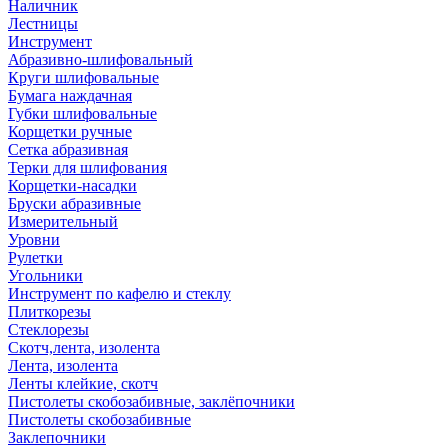
Наличник
Лестницы
Инструмент
Абразивно-шлифовальный
Круги шлифовальные
Бумага наждачная
Губки шлифовальные
Корщетки ручные
Сетка абразивная
Терки для шлифования
Корщетки-насадки
Бруски абразивные
Измерительный
Уровни
Рулетки
Угольники
Инструмент по кафелю и стеклу
Плиткорезы
Стеклорезы
Скотч,лента, изолента
Лента, изолента
Ленты клейкие, скотч
Пистолеты скобозабивные, заклёпочники
Пистолеты скобозабивные
Заклепочники