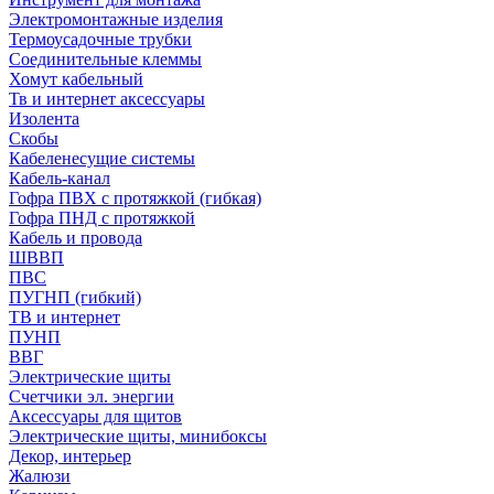
Электромонтажные изделия
Термоусадочные трубки
Соединительные клеммы
Хомут кабельный
Тв и интернет аксессуары
Изолента
Скобы
Кабеленесущие системы
Кабель-канал
Гофра ПВХ с протяжкой (гибкая)
Гофра ПНД с протяжкой
Кабель и провода
ШВВП
ПВС
ПУГНП (гибкий)
ТВ и интернет
ПУНП
ВВГ
Электрические щиты
Счетчики эл. энергии
Аксессуары для щитов
Электрические щиты, минибоксы
Декор, интерьер
Жалюзи