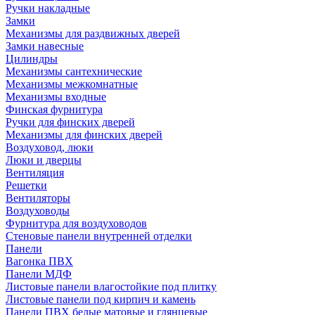
Ручки накладные
Замки
Механизмы для раздвижных дверей
Замки навесные
Цилиндры
Механизмы сантехнические
Механизмы межкомнатные
Механизмы входные
Финская фурнитура
Ручки для финских дверей
Механизмы для финских дверей
Воздуховод, люки
Люки и дверцы
Вентиляция
Решетки
Вентиляторы
Воздуховоды
Фурнитура для воздуховодов
Стеновые панели внутренней отделки
Панели
Вагонка ПВХ
Панели МДФ
Листовые панели влагостойкие под плитку
Листовые панели под кирпич и камень
Панели ПВХ белые матовые и глянцевые