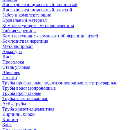
Лист хризотилцементный волнистый
Лист хризотилцементный плоский
Забор и комплектующие
Кровельный материал
Комплектующие - металлочерепица
Гибкая черепица
Комплектующие - композитной черепице luxard
Композитная черепица
Металлопрокат
Арматура
Лист
Проволока
Сталь угловая
Швеллер
Полоса
Трубы профильные, водогазопроводные, электросварные
Трубы водогазопроводные
Трубы профильные
Трубы электросварные
Асб - трубы
Труба хризотилцементная
Кирпичи, блоки
Кирпич
Блок
Под заказ кирпич