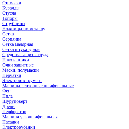
Стамески
Кувалды
Стусла
Топоры
Струбцины
Ножницы по металлу
Сетка
Серпянка
Сетка малярная
Сетка штукатурная
Средства защиты труда
Наколенники
Очки защитные
Маски, полумаски
Перчатки
Электроинструмент
Машины ленточные шлифовальные
Фен
Пила
Шуруповерт
Дрели
Перфоратор
Машина углошлифовальная
Насадки
Электрорубанки