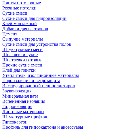
Плиты потолочные
Реечные потолки
Сухие смеси
Сухие смеси для гидроизоляции
Клей монтажный
Добавки для растворов
Цемент
Сыпучие материалы
Сухие смеси для устройства полов
Штукатурные смеси
Шпаклевки сухие
Шпатлевки готовые
Прочие сухие смеси
Клей для плитки
Утеплитель, изоляционные материалы
Пароизоляция и ветрозащита
Экструдированный пенополистирол
Звукоизоляция
Минеральная вата
Вспененная изоляция
Гидроизоляция
Листовые материалы
Штукатурные профили
Гипсокартон
Профиль для гипсокартона и аксессуары