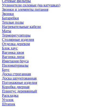
Сетевые фильтры
Удлинители силовые (на катушках)
Звонки и элементы питания
Звонки
Батарейки
Теплые полы
Нагревательные кабели
Маты
Терморегуляторы
Столярные изделия
Отделка деревом
Блок хаус
Вагонка хвоя
Вагонка липа
Имитация бруса
Пиломатериалы
Брус
Доска строганная
Доска шпунтованная
Погонажные изделия
Коробка дверная
Плинтус деревянный
Раскладка
Уголок
Штапик