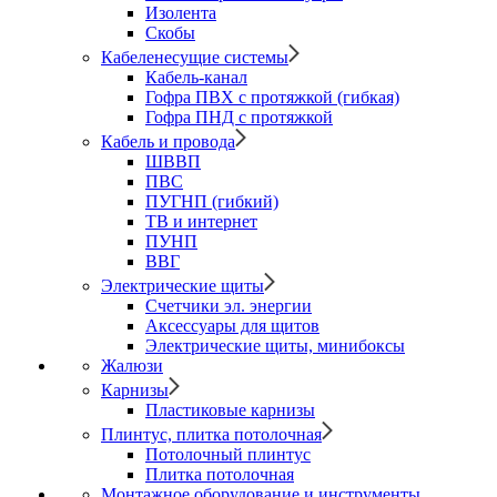
Изолента
Скобы
Кабеленесущие системы
Кабель-канал
Гофра ПВХ с протяжкой (гибкая)
Гофра ПНД с протяжкой
Кабель и провода
ШВВП
ПВС
ПУГНП (гибкий)
ТВ и интернет
ПУНП
ВВГ
Электрические щиты
Счетчики эл. энергии
Аксессуары для щитов
Электрические щиты, минибоксы
Жалюзи
Карнизы
Пластиковые карнизы
Плинтус, плитка потолочная
Потолочный плинтус
Плитка потолочная
Монтажное оборудование и инструменты