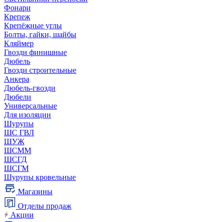
Фонари
Крепеж
Крепёжные углы
Болты, гайки, шайбы
Кляймер
Гвозди финишные
Дюбель
Гвозди строительные
Анкера
Дюбель-гвозди
Дюбели
Универсальные
Для изоляции
Шурупы
ШС ГВЛ
ШУЖ
ШСММ
ШСГД
ШСГМ
Шурупы кровельные
Магазины
Отделы продаж
Акции