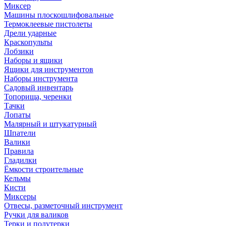
Миксер
Машины плоскошлифовальные
Термоклеевые пистолеты
Дрели ударные
Краскопульты
Лобзики
Наборы и ящики
Ящики для инструментов
Наборы инструмента
Садовый инвентарь
Топорища, черенки
Тачки
Лопаты
Малярный и штукатурный
Шпатели
Валики
Правила
Гладилки
Ёмкости строительные
Кельмы
Кисти
Миксеры
Отвесы, разметочный инструмент
Ручки для валиков
Терки и полутерки