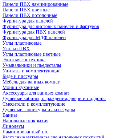
Панели ПВХ ламинированные
Панели ПВХ цветные
Панели ПВХ потолочные
Фурнитура для панелей
Фурнитура для листовых панелей и фартуков
Фурнитура для ПВХ панелей
Фурнитура для МДФ панелей
Углы пластиковые
Уголки ПВХ
Углы пластиковые цветные
Элитная сантехника
Умывальники и пьедесталы
Унитазы и комплектующие
Биде и писсуары
Мебель для ванных комнат
Мойки кухонные
Аксессуары для ванных комнат
Душевые кабины, ограждения, двери и поддоны
Смесители и комплектующие
Душевые гарнитуры и аксессуары
Ванны
Напольные покрытия
Линолеум
Ламинированный пол
Расходные материалы для напольных покрытий