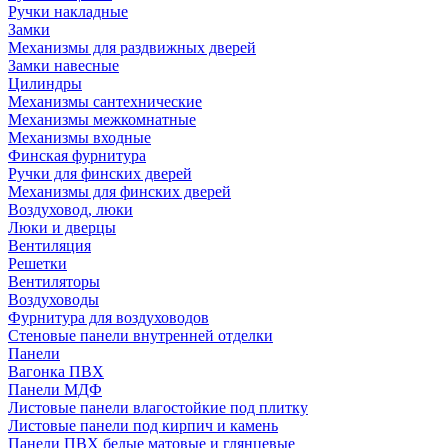
Ручки накладные
Замки
Механизмы для раздвижных дверей
Замки навесные
Цилиндры
Механизмы сантехнические
Механизмы межкомнатные
Механизмы входные
Финская фурнитура
Ручки для финских дверей
Механизмы для финских дверей
Воздуховод, люки
Люки и дверцы
Вентиляция
Решетки
Вентиляторы
Воздуховоды
Фурнитура для воздуховодов
Стеновые панели внутренней отделки
Панели
Вагонка ПВХ
Панели МДФ
Листовые панели влагостойкие под плитку
Листовые панели под кирпич и камень
Панели ПВХ белые матовые и глянцевые