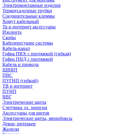
Электромонтажные изделия
Термоусадочные трубки
Соединительные клеммы
Хомут кабельный
Тв и интернет аксессуары
Изолента
Скобы
Кабеленесущие системы
Кабель-канал
Гофра ПВХ с протяжкой (гибкая)
Гофра ПНД с протяжкой
Кабель и провода
ШВВП
ПВС
ПУГНП (гибкий)
ТВ и интернет
ПУНП
ВВГ
Электрические щиты
Счетчики эл. энергии
Аксессуары для щитов
Электрические щиты, минибоксы
Декор, интерьер
Жалюзи