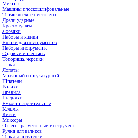
Миксер
Машины плоскошлифовальные
Термоклеевые пистолеты
Дрели ударные
Краскопульты
Лобзики
Наборы и ящики
Ящики для инструментов
Наборы инструмента
Садовый инвентарь
Топорища, черенки
Тачки
Лопаты
Малярный и штукатурный
Шпатели
Валики
Правила
Гладилки
Ёмкости строительные
Кельмы
Кисти
Миксеры
Отвесы, разметочный инструмент
Ручки для валиков
Терки и полутерки