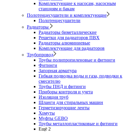
Комплектующие к насосам, насосным
станциям и бакам
Полотенцесушители и комплектующие
Полотенцесушители
Радиаторы
Радиаторы биметаллические
Решетки для радиаторов ПВХ
Радиаторы алюминиевые
Комплектующие для радиаторов
Трубопровод
Трубы полипропиленовые и фитинги
Фитинги
Запорная арматура
Гибкая подводка воды и газа, подводки к
смесителю
Трубы ПНД и фитинги
Приборы контроля и учета
Изоляция труб
Шланги для стиральных машин
Герметизирующие ленты
Хомуты
Муфты GEBO
Трубы металлопластиковые и фитинги
Ещё 2