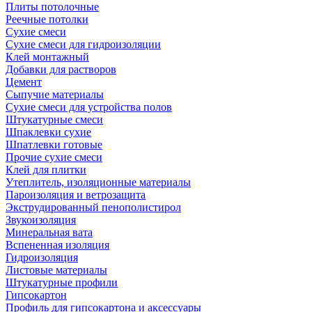
Плиты потолочные
Реечные потолки
Сухие смеси
Сухие смеси для гидроизоляции
Клей монтажный
Добавки для растворов
Цемент
Сыпучие материалы
Сухие смеси для устройства полов
Штукатурные смеси
Шпаклевки сухие
Шпатлевки готовые
Прочие сухие смеси
Клей для плитки
Утеплитель, изоляционные материалы
Пароизоляция и ветрозащита
Экструдированный пенополистирол
Звукоизоляция
Минеральная вата
Вспененная изоляция
Гидроизоляция
Листовые материалы
Штукатурные профили
Гипсокартон
Профиль для гипсокартона и аксессуары