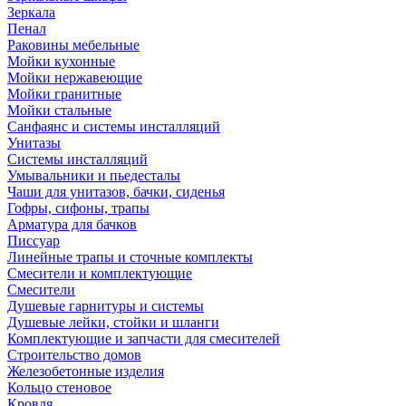
Зеркала
Пенал
Раковины мебельные
Мойки кухонные
Мойки нержавеющие
Мойки гранитные
Мойки стальные
Санфаянс и системы инсталляций
Унитазы
Системы инсталляций
Умывальники и пьедесталы
Чаши для унитазов, бачки, сиденья
Гофры, сифоны, трапы
Арматура для бачков
Писсуар
Линейные трапы и сточные комплекты
Смесители и комплектующие
Смесители
Душевые гарнитуры и системы
Душевые лейки, стойки и шланги
Комплектующие и запчасти для смесителей
Строительство домов
Железобетонные изделия
Кольцо стеновое
Кровля