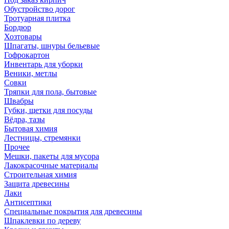
Обустройство дорог
Тротуарная плитка
Бордюр
Хозтовары
Шпагаты, шнуры бельевые
Гофрокартон
Инвентарь для уборки
Веники, метлы
Совки
Тряпки для пола, бытовые
Швабры
Губки, щетки для посуды
Вёдра, тазы
Бытовая химия
Лестницы, стремянки
Прочее
Мешки, пакеты для мусора
Лакокрасочные материалы
Строительная химия
Защита древесины
Лаки
Антисептики
Специальные покрытия для древесины
Шпаклевки по дереву