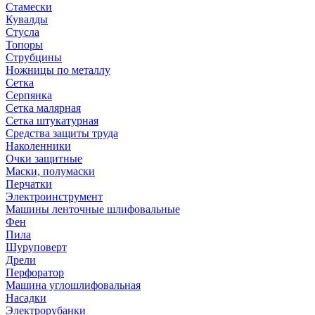
Стамески
Кувалды
Стусла
Топоры
Струбцины
Ножницы по металлу
Сетка
Серпянка
Сетка малярная
Сетка штукатурная
Средства защиты труда
Наколенники
Очки защитные
Маски, полумаски
Перчатки
Электроинструмент
Машины ленточные шлифовальные
Фен
Пила
Шуруповерт
Дрели
Перфоратор
Машина углошлифовальная
Насадки
Электрорубанки