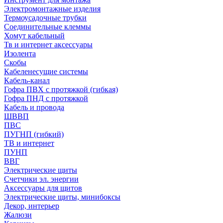
Электромонтажные изделия
Термоусадочные трубки
Соединительные клеммы
Хомут кабельный
Тв и интернет аксессуары
Изолента
Скобы
Кабеленесущие системы
Кабель-канал
Гофра ПВХ с протяжкой (гибкая)
Гофра ПНД с протяжкой
Кабель и провода
ШВВП
ПВС
ПУГНП (гибкий)
ТВ и интернет
ПУНП
ВВГ
Электрические щиты
Счетчики эл. энергии
Аксессуары для щитов
Электрические щиты, минибоксы
Декор, интерьер
Жалюзи