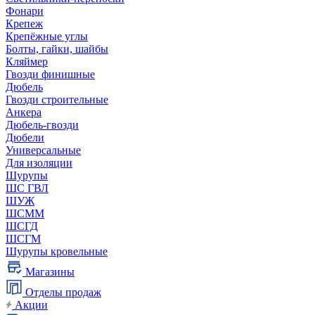
Фонари
Крепеж
Крепёжные углы
Болты, гайки, шайбы
Кляймер
Гвозди финишные
Дюбель
Гвозди строительные
Анкера
Дюбель-гвозди
Дюбели
Универсальные
Для изоляции
Шурупы
ШС ГВЛ
ШУЖ
ШСММ
ШСГД
ШСГМ
Шурупы кровельные
Магазины
Отделы продаж
Акции