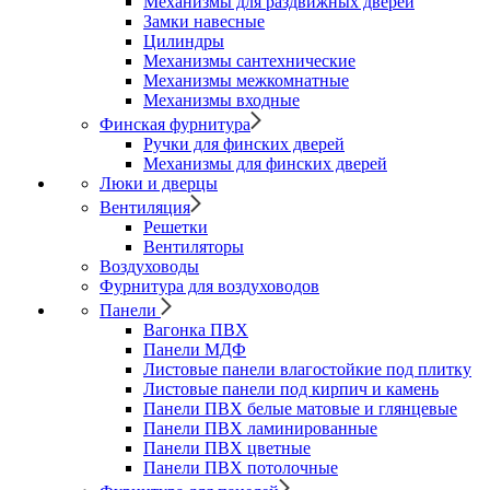
Механизмы для раздвижных дверей
Замки навесные
Цилиндры
Механизмы сантехнические
Механизмы межкомнатные
Механизмы входные
Финская фурнитура
Ручки для финских дверей
Механизмы для финских дверей
Люки и дверцы
Вентиляция
Решетки
Вентиляторы
Воздуховоды
Фурнитура для воздуховодов
Панели
Вагонка ПВХ
Панели МДФ
Листовые панели влагостойкие под плитку
Листовые панели под кирпич и камень
Панели ПВХ белые матовые и глянцевые
Панели ПВХ ламинированные
Панели ПВХ цветные
Панели ПВХ потолочные