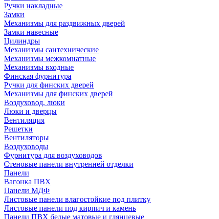
Ручки накладные
Замки
Механизмы для раздвижных дверей
Замки навесные
Цилиндры
Механизмы сантехнические
Механизмы межкомнатные
Механизмы входные
Финская фурнитура
Ручки для финских дверей
Механизмы для финских дверей
Воздуховод, люки
Люки и дверцы
Вентиляция
Решетки
Вентиляторы
Воздуховоды
Фурнитура для воздуховодов
Стеновые панели внутренней отделки
Панели
Вагонка ПВХ
Панели МДФ
Листовые панели влагостойкие под плитку
Листовые панели под кирпич и камень
Панели ПВХ белые матовые и глянцевые