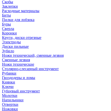
Скобы
Заклепки
Расходные материалы
Биты
Пилки для лобзика
Буры
Сверла
Коронки
Круги, диски отрезные
Электроды
Диски пильные
Зубило
Ножи технический, сменные лезвия
Сменные лезвия
Ножи технические
Столярно-слесарный инструмент
Рубанки
Гвоздодеры и ломы
Киянки
Ключи
Губцевый инструмент
Молотки
Напильники
Отвертки
Ножовки