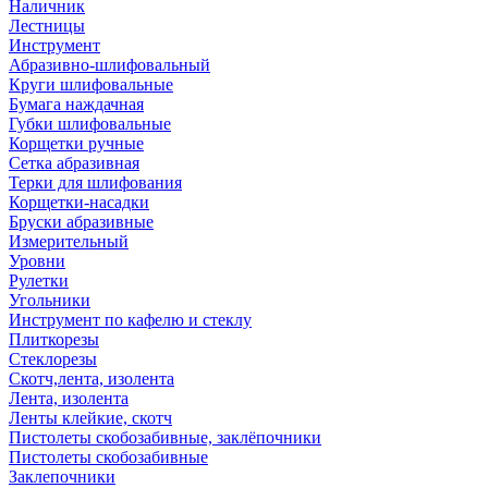
Наличник
Лестницы
Инструмент
Абразивно-шлифовальный
Круги шлифовальные
Бумага наждачная
Губки шлифовальные
Корщетки ручные
Сетка абразивная
Терки для шлифования
Корщетки-насадки
Бруски абразивные
Измерительный
Уровни
Рулетки
Угольники
Инструмент по кафелю и стеклу
Плиткорезы
Стеклорезы
Скотч,лента, изолента
Лента, изолента
Ленты клейкие, скотч
Пистолеты скобозабивные, заклёпочники
Пистолеты скобозабивные
Заклепочники