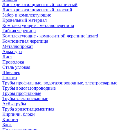
Лист хризотилцементный волнистый
Лист хризотилцементный плоский
Забор и комплектующие
Кровельный материал
Комплектующие - металлочерепица
Гибкая черепица
Комплектующие - композитной черепице luxard
Композитная черепица
Металлопрокат
Арматура
Лист
Проволока
Сталь угловая
Швеллер
Полоса
Трубы профильные, водогазопроводные, электросварные
Трубы водогазопроводные
Трубы профильные
Трубы электросварные
Асб - трубы
Труба хризотилцементная
Кирпичи, блоки
Кирпич
Блок
Под заказ кирпич