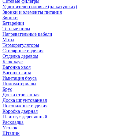
Сетевые фильтры
Удлинители силовые (на катушках)
Звонки и элементы питания
Звонки
Батарейки
Теплые полы
Нагревательные кабели
Маты
Терморегуляторы
Столярные изделия
Отделка деревом
Блок хаус
Вагонка хвоя
Вагонка липа
Имитация бруса
Пиломатериалы
Брус
Доска строганная
Доска шпунтованная
Погонажные изделия
Коробка дверная
Плинтус деревянный
Раскладка
Уголок
Штапик