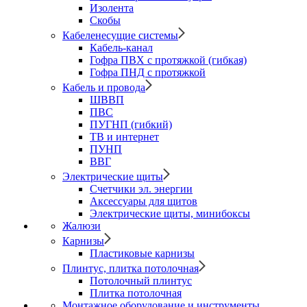
Изолента
Скобы
Кабеленесущие системы
Кабель-канал
Гофра ПВХ с протяжкой (гибкая)
Гофра ПНД с протяжкой
Кабель и провода
ШВВП
ПВС
ПУГНП (гибкий)
ТВ и интернет
ПУНП
ВВГ
Электрические щиты
Счетчики эл. энергии
Аксессуары для щитов
Электрические щиты, минибоксы
Жалюзи
Карнизы
Пластиковые карнизы
Плинтус, плитка потолочная
Потолочный плинтус
Плитка потолочная
Монтажное оборудование и инструменты