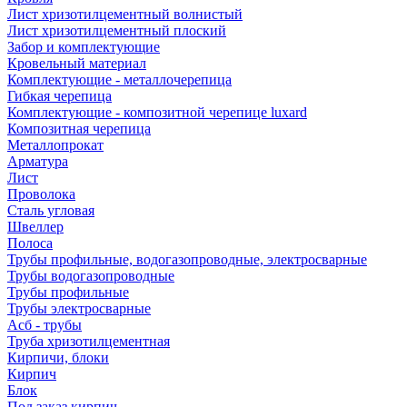
Лист хризотилцементный волнистый
Лист хризотилцементный плоский
Забор и комплектующие
Кровельный материал
Комплектующие - металлочерепица
Гибкая черепица
Комплектующие - композитной черепице luxard
Композитная черепица
Металлопрокат
Арматура
Лист
Проволока
Сталь угловая
Швеллер
Полоса
Трубы профильные, водогазопроводные, электросварные
Трубы водогазопроводные
Трубы профильные
Трубы электросварные
Асб - трубы
Труба хризотилцементная
Кирпичи, блоки
Кирпич
Блок
Под заказ кирпич