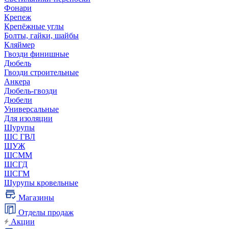
Фонари
Крепеж
Крепёжные углы
Болты, гайки, шайбы
Кляймер
Гвозди финишные
Дюбель
Гвозди строительные
Анкера
Дюбель-гвозди
Дюбели
Универсальные
Для изоляции
Шурупы
ШС ГВЛ
ШУЖ
ШСММ
ШСГД
ШСГМ
Шурупы кровельные
Магазины
Отделы продаж
Акции