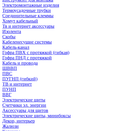
Электромонтажные изделия
Термоусадочные трубки
Соединительные клеммы
Хомут кабельный
Тв и интернет аксессуары
Изолента
Скобы
Кабеленесущие системы
Кабель-канал
Гофра ПВХ с протяжкой (гибкая)
Гофра ПНД с протяжкой
Кабель и провода
ШВВП
ПВС
ПУГНП (гибкий)
ТВ и интернет
ПУНП
ВВГ
Электрические щиты
Счетчики эл. энергии
Аксессуары для щитов
Электрические щиты, минибоксы
Декор, интерьер
Жалюзи