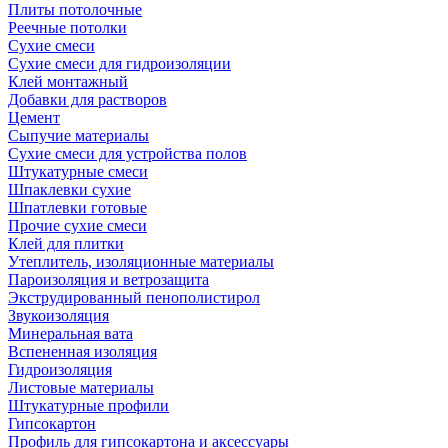
Плиты потолочные
Реечные потолки
Сухие смеси
Сухие смеси для гидроизоляции
Клей монтажный
Добавки для растворов
Цемент
Сыпучие материалы
Сухие смеси для устройства полов
Штукатурные смеси
Шпаклевки сухие
Шпатлевки готовые
Прочие сухие смеси
Клей для плитки
Утеплитель, изоляционные материалы
Пароизоляция и ветрозащита
Экструдированный пенополистирол
Звукоизоляция
Минеральная вата
Вспененная изоляция
Гидроизоляция
Листовые материалы
Штукатурные профили
Гипсокартон
Профиль для гипсокартона и аксессуары