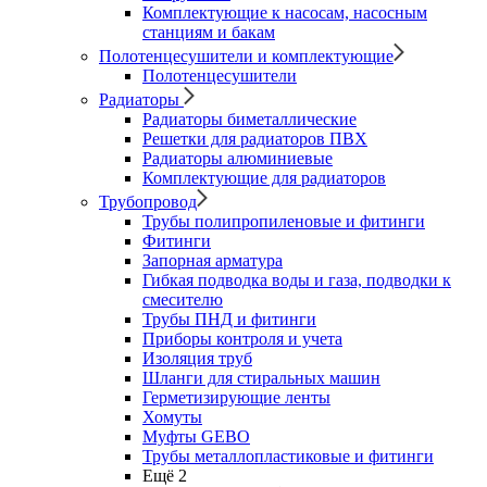
Комплектующие к насосам, насосным
станциям и бакам
Полотенцесушители и комплектующие
Полотенцесушители
Радиаторы
Радиаторы биметаллические
Решетки для радиаторов ПВХ
Радиаторы алюминиевые
Комплектующие для радиаторов
Трубопровод
Трубы полипропиленовые и фитинги
Фитинги
Запорная арматура
Гибкая подводка воды и газа, подводки к
смесителю
Трубы ПНД и фитинги
Приборы контроля и учета
Изоляция труб
Шланги для стиральных машин
Герметизирующие ленты
Хомуты
Муфты GEBO
Трубы металлопластиковые и фитинги
Ещё 2