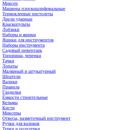
Миксер
Машины плоскошлифовальные
Термоклеевые пистолеты
Дрели ударные
Краскопульты
Лобзики
Наборы и ящики
Ящики для инструментов
Наборы инструмента
Садовый инвентарь
Топорища, черенки
Тачки
Лопаты
Малярный и штукатурный
Шпатели
Валики
Правила
Гладилки
Ёмкости строительные
Кельмы
Кисти
Миксеры
Отвесы, разметочный инструмент
Ручки для валиков
Терки и полутерки