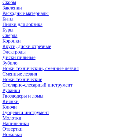
Скобы
Заклепки
Расходные материалы
Биты
Пилки для лобзика
Буры
Сверла
Коронки
Круги, диски отрезные
Электроды
Диски пильные
Зубило
Ножи технический, сменные лезвия
Сменные лезвия
Ножи технические
Столярно-слесарный инструмент
Рубанки
Гвоздодеры и ломы
Киянки
Ключи
Губцевый инструмент
Молотки
Напильники
Отвертки
Ножовки