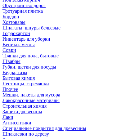
Обустройство дорог
Тротуарная плитка
Бордюр
Хозтовары
Шпагаты, шнуры бельевые
Гофрокартон
Инвентарь для уборки
Веники, метлы
Совки
Тряпки для пола, бытовые
Швабры
Губки, щетки для посуды
Вёдра, тазы
Бытовая химия
Лестницы, стремянки
Прочее
Мешки, пакеты для мусора
Лакокрасочные материалы
Строительная химия
Защита древесины
Лаки
Антисептики
Специальные покрытия для древесины
Шпаклевки по дереву