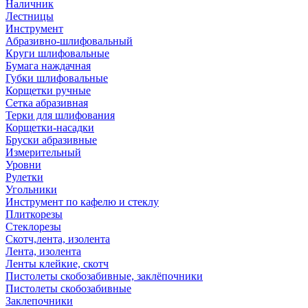
Наличник
Лестницы
Инструмент
Абразивно-шлифовальный
Круги шлифовальные
Бумага наждачная
Губки шлифовальные
Корщетки ручные
Сетка абразивная
Терки для шлифования
Корщетки-насадки
Бруски абразивные
Измерительный
Уровни
Рулетки
Угольники
Инструмент по кафелю и стеклу
Плиткорезы
Стеклорезы
Скотч,лента, изолента
Лента, изолента
Ленты клейкие, скотч
Пистолеты скобозабивные, заклёпочники
Пистолеты скобозабивные
Заклепочники