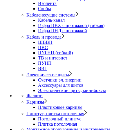
Изолента
Скобы
Кабеленесущие системы
Кабель-канал
Гофра ПВХ с протяжкой (гибкая)
Гофра ПНД с протяжкой
Кабель и провода
ШВВП
ПВС
ПУГНП (гибкий)
ТВ и интернет
ПУНП
ВВГ
Электрические щиты
Счетчики эл. энергии
Аксессуары для щитов
Электрические щиты, минибоксы
Жалюзи
Карнизы
Пластиковые карнизы
Плинтус, плитка потолочная
Потолочный плинтус
Плитка потолочная
Монтажное оборудование и инструменты