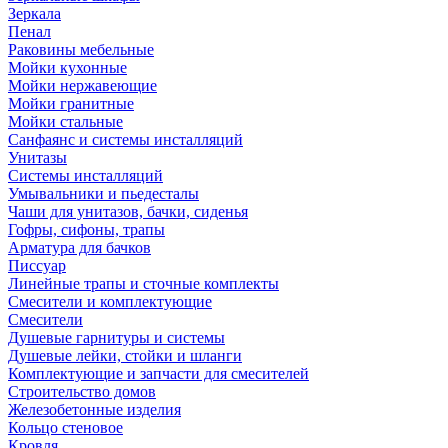
Зеркала
Пенал
Раковины мебельные
Мойки кухонные
Мойки нержавеющие
Мойки гранитные
Мойки стальные
Санфаянс и системы инсталляций
Унитазы
Системы инсталляций
Умывальники и пьедесталы
Чаши для унитазов, бачки, сиденья
Гофры, сифоны, трапы
Арматура для бачков
Писсуар
Линейные трапы и сточные комплекты
Смесители и комплектующие
Смесители
Душевые гарнитуры и системы
Душевые лейки, стойки и шланги
Комплектующие и запчасти для смесителей
Строительство домов
Железобетонные изделия
Кольцо стеновое
Кровля