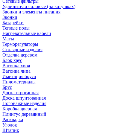
Сетевые фильтры
Удлинители силовые (на катушках)
Звонки и элементы питания
Звонки
Батарейки
Теплые полы
Нагревательные кабели
Маты
Терморегуляторы
Столярные изделия
Отделка деревом
Блок хаус
Вагонка хвоя
Вагонка липа
Имитация бруса
Пиломатериалы
Брус
Доска строганная
Доска шпунтованная
Погонажные изделия
Коробка дверная
Плинтус деревянный
Раскладка
Уголок
Штапик