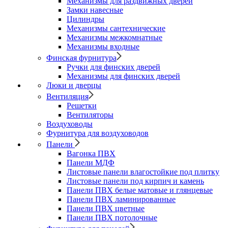
Механизмы для раздвижных дверей
Замки навесные
Цилиндры
Механизмы сантехнические
Механизмы межкомнатные
Механизмы входные
Финская фурнитура
Ручки для финских дверей
Механизмы для финских дверей
Люки и дверцы
Вентиляция
Решетки
Вентиляторы
Воздуховоды
Фурнитура для воздуховодов
Панели
Вагонка ПВХ
Панели МДФ
Листовые панели влагостойкие под плитку
Листовые панели под кирпич и камень
Панели ПВХ белые матовые и глянцевые
Панели ПВХ ламинированные
Панели ПВХ цветные
Панели ПВХ потолочные