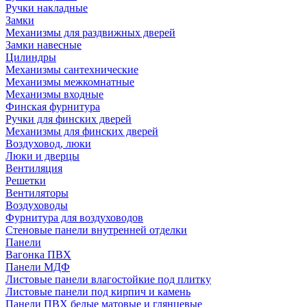
Ручки накладные
Замки
Механизмы для раздвижных дверей
Замки навесные
Цилиндры
Механизмы сантехнические
Механизмы межкомнатные
Механизмы входные
Финская фурнитура
Ручки для финских дверей
Механизмы для финских дверей
Воздуховод, люки
Люки и дверцы
Вентиляция
Решетки
Вентиляторы
Воздуховоды
Фурнитура для воздуховодов
Стеновые панели внутренней отделки
Панели
Вагонка ПВХ
Панели МДФ
Листовые панели влагостойкие под плитку
Листовые панели под кирпич и камень
Панели ПВХ белые матовые и глянцевые