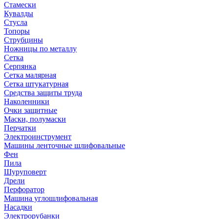
Стамески
Кувалды
Стусла
Топоры
Струбцины
Ножницы по металлу
Сетка
Серпянка
Сетка малярная
Сетка штукатурная
Средства защиты труда
Наколенники
Очки защитные
Маски, полумаски
Перчатки
Электроинструмент
Машины ленточные шлифовальные
Фен
Пила
Шуруповерт
Дрели
Перфоратор
Машина углошлифовальная
Насадки
Электрорубанки