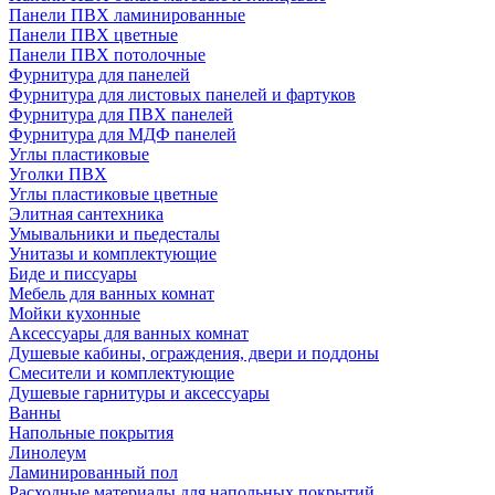
Панели ПВХ ламинированные
Панели ПВХ цветные
Панели ПВХ потолочные
Фурнитура для панелей
Фурнитура для листовых панелей и фартуков
Фурнитура для ПВХ панелей
Фурнитура для МДФ панелей
Углы пластиковые
Уголки ПВХ
Углы пластиковые цветные
Элитная сантехника
Умывальники и пьедесталы
Унитазы и комплектующие
Биде и писсуары
Мебель для ванных комнат
Мойки кухонные
Аксессуары для ванных комнат
Душевые кабины, ограждения, двери и поддоны
Смесители и комплектующие
Душевые гарнитуры и аксессуары
Ванны
Напольные покрытия
Линолеум
Ламинированный пол
Расходные материалы для напольных покрытий