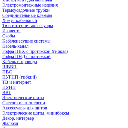
Электромонтажные изделия
Термоусадочные трубки
Соединительные клеммы
Хомут кабельный
Тв и интернет аксессуары
Изолента
Скобы
Кабеленесущие системы
Кабель-канал
Гофра ПВХ с протяжкой (гибкая)
Гофра ПНД с протяжкой
Кабель и провода
ШВВП
ПВС
ПУГНП (гибкий)
ТВ и интернет
ПУНП
ВВГ
Электрические щиты
Счетчики эл. энергии
Аксессуары для щитов
Электрические щиты, минибоксы
Декор, интерьер
Жалюзи