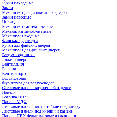
Ручки накладные
Замки
Механизмы для раздвижных дверей
Замки навесные
Цилиндры
Механизмы сантехнические
Механизмы межкомнатные
Механизмы входные
Финская фурнитура
Ручки для финских дверей
Механизмы для финских дверей
Воздуховод, люки
Люки и дверцы
Вентиляция
Решетки
Вентиляторы
Воздуховоды
Фурнитура для воздуховодов
Стеновые панели внутренней отделки
Панели
Вагонка ПВХ
Панели МДФ
Листовые панели влагостойкие под плитку
Листовые панели под кирпич и камень
Панели ПВХ белые матовые и глянцевые