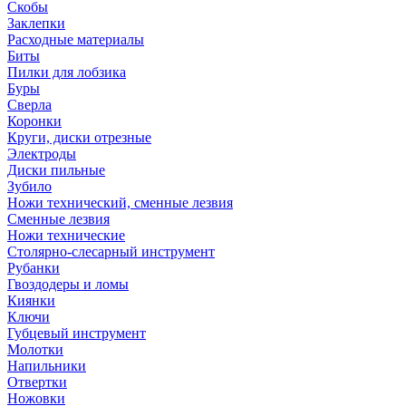
Скобы
Заклепки
Расходные материалы
Биты
Пилки для лобзика
Буры
Сверла
Коронки
Круги, диски отрезные
Электроды
Диски пильные
Зубило
Ножи технический, сменные лезвия
Сменные лезвия
Ножи технические
Столярно-слесарный инструмент
Рубанки
Гвоздодеры и ломы
Киянки
Ключи
Губцевый инструмент
Молотки
Напильники
Отвертки
Ножовки