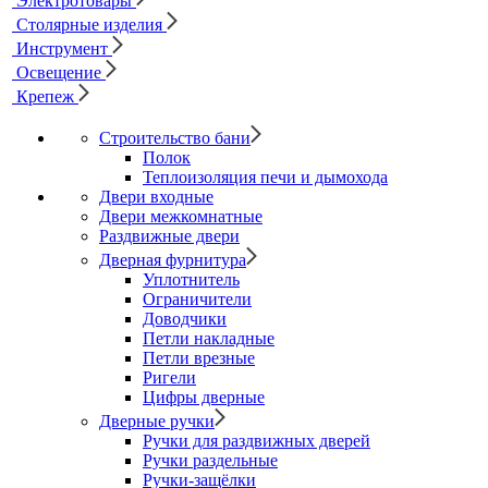
Электротовары
Столярные изделия
Инструмент
Освещение
Крепеж
Строительство бани
Полок
Теплоизоляция печи и дымохода
Двери входные
Двери межкомнатные
Раздвижные двери
Дверная фурнитура
Уплотнитель
Ограничители
Доводчики
Петли накладные
Петли врезные
Ригели
Цифры дверные
Дверные ручки
Ручки для раздвижных дверей
Ручки раздельные
Ручки-защёлки