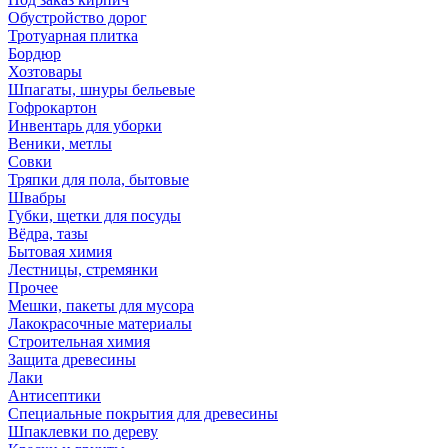
Обустройство дорог
Тротуарная плитка
Бордюр
Хозтовары
Шпагаты, шнуры бельевые
Гофрокартон
Инвентарь для уборки
Веники, метлы
Совки
Тряпки для пола, бытовые
Швабры
Губки, щетки для посуды
Вёдра, тазы
Бытовая химия
Лестницы, стремянки
Прочее
Мешки, пакеты для мусора
Лакокрасочные материалы
Строительная химия
Защита древесины
Лаки
Антисептики
Специальные покрытия для древесины
Шпаклевки по дереву