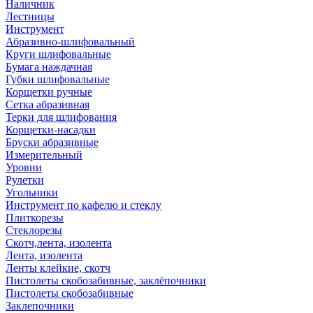
Наличник
Лестницы
Инструмент
Абразивно-шлифовальный
Круги шлифовальные
Бумага наждачная
Губки шлифовальные
Корщетки ручные
Сетка абразивная
Терки для шлифования
Корщетки-насадки
Бруски абразивные
Измерительный
Уровни
Рулетки
Угольники
Инструмент по кафелю и стеклу
Плиткорезы
Стеклорезы
Скотч,лента, изолента
Лента, изолента
Ленты клейкие, скотч
Пистолеты скобозабивные, заклёпочники
Пистолеты скобозабивные
Заклепочники