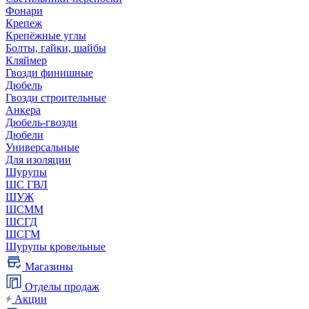
Фонари
Крепеж
Крепёжные углы
Болты, гайки, шайбы
Кляймер
Гвозди финишные
Дюбель
Гвозди строительные
Анкера
Дюбель-гвозди
Дюбели
Универсальные
Для изоляции
Шурупы
ШС ГВЛ
ШУЖ
ШСММ
ШСГД
ШСГМ
Шурупы кровельные
Магазины
Отделы продаж
Акции