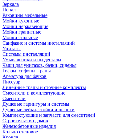
Зеркала
Пенал
Раковины мебельные
Мойки кухонные
Мойки нержавеющие
Мойки гранитные
Мойки стальные
Санфаянс и системы инсталляций
Унитазы
Системы инсталляций
Умывальники и пьедесталы
Чаши для унитазов, бачки, сиденья
Гофры, сифоны, трапы
Арматура для бачков
Писсуар
Линейные трапы и сточные комплекты
Смесители и комплектующие
Смесители
Душевые гарнитуры и системы
Душевые лейки, стойки и шланги
Комплектующие и запчасти для смесителей
Строительство домов
Железобетонные изделия
Кольцо стеновое
Кровля