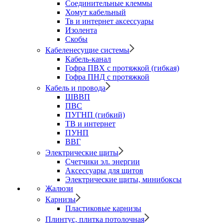
Соединительные клеммы
Хомут кабельный
Тв и интернет аксессуары
Изолента
Скобы
Кабеленесущие системы
Кабель-канал
Гофра ПВХ с протяжкой (гибкая)
Гофра ПНД с протяжкой
Кабель и провода
ШВВП
ПВС
ПУГНП (гибкий)
ТВ и интернет
ПУНП
ВВГ
Электрические щиты
Счетчики эл. энергии
Аксессуары для щитов
Электрические щиты, минибоксы
Жалюзи
Карнизы
Пластиковые карнизы
Плинтус, плитка потолочная