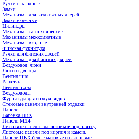
Ручки накладные
Замки
Механизмы для раздвижных дверей
Замки навесные
Цилиндры
Механизмы сантехнические
Механизмы межкомнатные
Механизмы входные
Финская фурнитура
Ручки для финских дверей
Механизмы для финских дверей
Воздуховод, люки
Люки и дверцы
Вентиляция
Решетки
Вентиляторы
Воздуховоды
Фурнитура для воздуховодов
Стеновые панели внутренней отделки
Панели
Вагонка ПВХ
Панели МДФ
Листовые панели влагостойкие под плитку
Листовые панели под кирпич и камень
Панели ПВХ белые матовые и глянцевые