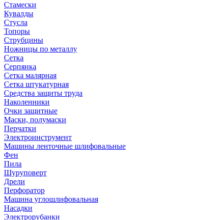
Стамески
Кувалды
Стусла
Топоры
Струбцины
Ножницы по металлу
Сетка
Серпянка
Сетка малярная
Сетка штукатурная
Средства защиты труда
Наколенники
Очки защитные
Маски, полумаски
Перчатки
Электроинструмент
Машины ленточные шлифовальные
Фен
Пила
Шуруповерт
Дрели
Перфоратор
Машина углошлифовальная
Насадки
Электрорубанки