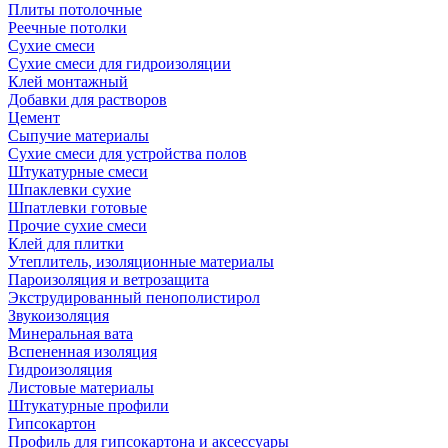
Плиты потолочные
Реечные потолки
Сухие смеси
Сухие смеси для гидроизоляции
Клей монтажный
Добавки для растворов
Цемент
Сыпучие материалы
Сухие смеси для устройства полов
Штукатурные смеси
Шпаклевки сухие
Шпатлевки готовые
Прочие сухие смеси
Клей для плитки
Утеплитель, изоляционные материалы
Пароизоляция и ветрозащита
Экструдированный пенополистирол
Звукоизоляция
Минеральная вата
Вспененная изоляция
Гидроизоляция
Листовые материалы
Штукатурные профили
Гипсокартон
Профиль для гипсокартона и аксессуары