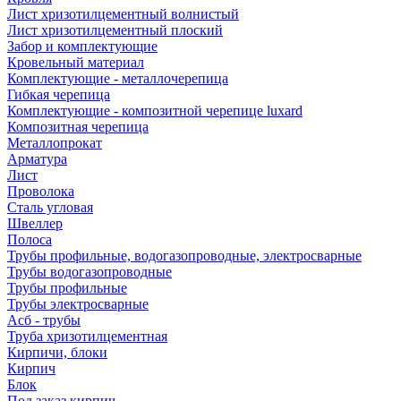
Лист хризотилцементный волнистый
Лист хризотилцементный плоский
Забор и комплектующие
Кровельный материал
Комплектующие - металлочерепица
Гибкая черепица
Комплектующие - композитной черепице luxard
Композитная черепица
Металлопрокат
Арматура
Лист
Проволока
Сталь угловая
Швеллер
Полоса
Трубы профильные, водогазопроводные, электросварные
Трубы водогазопроводные
Трубы профильные
Трубы электросварные
Асб - трубы
Труба хризотилцементная
Кирпичи, блоки
Кирпич
Блок
Под заказ кирпич