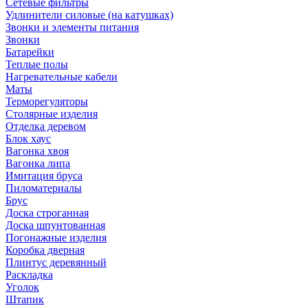
Сетевые фильтры
Удлинители силовые (на катушках)
Звонки и элементы питания
Звонки
Батарейки
Теплые полы
Нагревательные кабели
Маты
Терморегуляторы
Столярные изделия
Отделка деревом
Блок хаус
Вагонка хвоя
Вагонка липа
Имитация бруса
Пиломатериалы
Брус
Доска строганная
Доска шпунтованная
Погонажные изделия
Коробка дверная
Плинтус деревянный
Раскладка
Уголок
Штапик