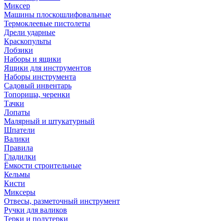
Миксер
Машины плоскошлифовальные
Термоклеевые пистолеты
Дрели ударные
Краскопульты
Лобзики
Наборы и ящики
Ящики для инструментов
Наборы инструмента
Садовый инвентарь
Топорища, черенки
Тачки
Лопаты
Малярный и штукатурный
Шпатели
Валики
Правила
Гладилки
Ёмкости строительные
Кельмы
Кисти
Миксеры
Отвесы, разметочный инструмент
Ручки для валиков
Терки и полутерки