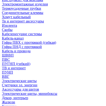
Электромонтажные изделия
Термоусадочные трубки
Соединительные клеммы
Хомут кабельный
Тв и интернет аксессуары
Изолента
Скобы
Кабеленесущие системы
Кабель-канал
Гофра ПВХ с протяжкой (гибкая)
Гофра ПНД с протяжкой
Кабель и провода
ШВВП
ПВС
ПУГНП (гибкий)
ТВ и интернет
ПУНП
ВВГ
Электрические щиты
Счетчики эл. энергии
Аксессуары для щитов
Электрические щиты, минибоксы
Декор, интерьер
Жалюзи