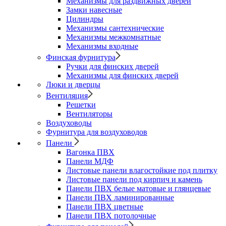
Механизмы для раздвижных дверей
Замки навесные
Цилиндры
Механизмы сантехнические
Механизмы межкомнатные
Механизмы входные
Финская фурнитура
Ручки для финских дверей
Механизмы для финских дверей
Люки и дверцы
Вентиляция
Решетки
Вентиляторы
Воздуховоды
Фурнитура для воздуховодов
Панели
Вагонка ПВХ
Панели МДФ
Листовые панели влагостойкие под плитку
Листовые панели под кирпич и камень
Панели ПВХ белые матовые и глянцевые
Панели ПВХ ламинированные
Панели ПВХ цветные
Панели ПВХ потолочные