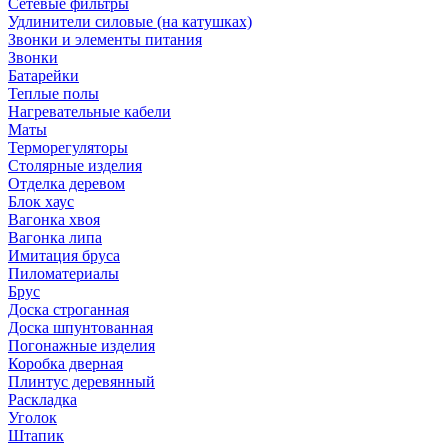
Сетевые фильтры
Удлинители силовые (на катушках)
Звонки и элементы питания
Звонки
Батарейки
Теплые полы
Нагревательные кабели
Маты
Терморегуляторы
Столярные изделия
Отделка деревом
Блок хаус
Вагонка хвоя
Вагонка липа
Имитация бруса
Пиломатериалы
Брус
Доска строганная
Доска шпунтованная
Погонажные изделия
Коробка дверная
Плинтус деревянный
Раскладка
Уголок
Штапик