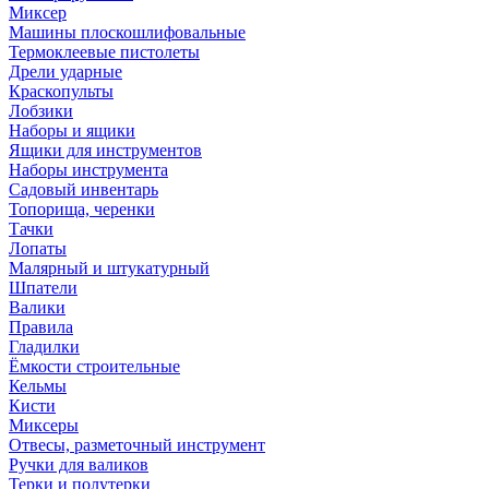
Миксер
Машины плоскошлифовальные
Термоклеевые пистолеты
Дрели ударные
Краскопульты
Лобзики
Наборы и ящики
Ящики для инструментов
Наборы инструмента
Садовый инвентарь
Топорища, черенки
Тачки
Лопаты
Малярный и штукатурный
Шпатели
Валики
Правила
Гладилки
Ёмкости строительные
Кельмы
Кисти
Миксеры
Отвесы, разметочный инструмент
Ручки для валиков
Терки и полутерки