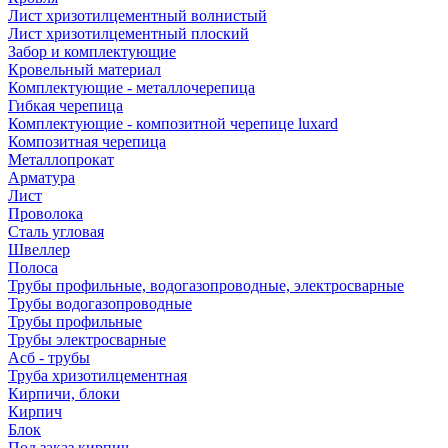
Лист хризотилцементный волнистый
Лист хризотилцементный плоский
Забор и комплектующие
Кровельный материал
Комплектующие - металлочерепица
Гибкая черепица
Комплектующие - композитной черепице luxard
Композитная черепица
Металлопрокат
Арматура
Лист
Проволока
Сталь угловая
Швеллер
Полоса
Трубы профильные, водогазопроводные, электросварные
Трубы водогазопроводные
Трубы профильные
Трубы электросварные
Асб - трубы
Труба хризотилцементная
Кирпичи, блоки
Кирпич
Блок
Под заказ кирпич