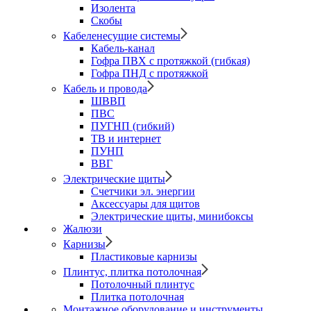
Изолента
Скобы
Кабеленесущие системы
Кабель-канал
Гофра ПВХ с протяжкой (гибкая)
Гофра ПНД с протяжкой
Кабель и провода
ШВВП
ПВС
ПУГНП (гибкий)
ТВ и интернет
ПУНП
ВВГ
Электрические щиты
Счетчики эл. энергии
Аксессуары для щитов
Электрические щиты, минибоксы
Жалюзи
Карнизы
Пластиковые карнизы
Плинтус, плитка потолочная
Потолочный плинтус
Плитка потолочная
Монтажное оборудование и инструменты