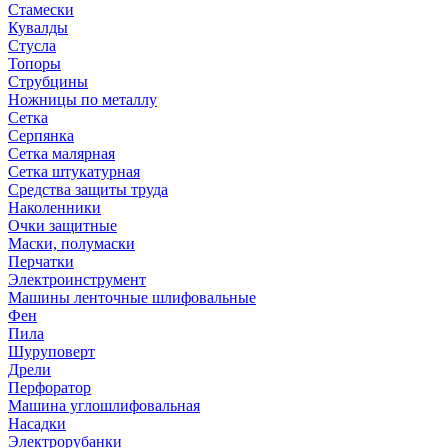
Стамески
Кувалды
Стусла
Топоры
Струбцины
Ножницы по металлу
Сетка
Серпянка
Сетка малярная
Сетка штукатурная
Средства защиты труда
Наколенники
Очки защитные
Маски, полумаски
Перчатки
Электроинструмент
Машины ленточные шлифовальные
Фен
Пила
Шуруповерт
Дрели
Перфоратор
Машина углошлифовальная
Насадки
Электрорубанки