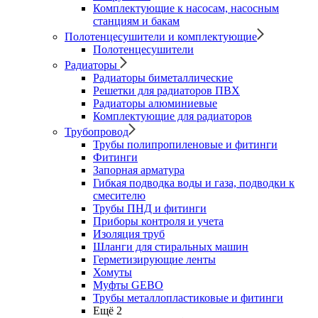
Комплектующие к насосам, насосным
станциям и бакам
Полотенцесушители и комплектующие
Полотенцесушители
Радиаторы
Радиаторы биметаллические
Решетки для радиаторов ПВХ
Радиаторы алюминиевые
Комплектующие для радиаторов
Трубопровод
Трубы полипропиленовые и фитинги
Фитинги
Запорная арматура
Гибкая подводка воды и газа, подводки к
смесителю
Трубы ПНД и фитинги
Приборы контроля и учета
Изоляция труб
Шланги для стиральных машин
Герметизирующие ленты
Хомуты
Муфты GEBO
Трубы металлопластиковые и фитинги
Ещё 2