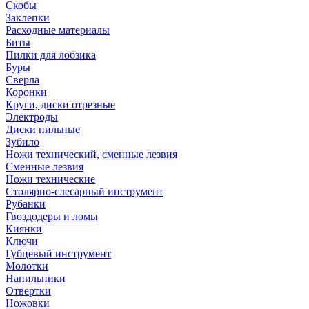
Скобы
Заклепки
Расходные материалы
Биты
Пилки для лобзика
Буры
Сверла
Коронки
Круги, диски отрезные
Электроды
Диски пильные
Зубило
Ножи технический, сменные лезвия
Сменные лезвия
Ножи технические
Столярно-слесарный инструмент
Рубанки
Гвоздодеры и ломы
Киянки
Ключи
Губцевый инструмент
Молотки
Напильники
Отвертки
Ножовки