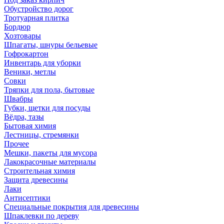
Обустройство дорог
Тротуарная плитка
Бордюр
Хозтовары
Шпагаты, шнуры бельевые
Гофрокартон
Инвентарь для уборки
Веники, метлы
Совки
Тряпки для пола, бытовые
Швабры
Губки, щетки для посуды
Вёдра, тазы
Бытовая химия
Лестницы, стремянки
Прочее
Мешки, пакеты для мусора
Лакокрасочные материалы
Строительная химия
Защита древесины
Лаки
Антисептики
Специальные покрытия для древесины
Шпаклевки по дереву