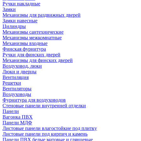
Ручки накладные
Замки
Механизмы для раздвижных дверей
Замки навесные
Цилиндры
Механизмы сантехнические
Механизмы межкомнатные
Механизмы входные
Финская фурнитура
Ручки для финских дверей
Механизмы для финских дверей
Воздуховод, люки
Люки и дверцы
Вентиляция
Решетки
Вентиляторы
Воздуховоды
Фурнитура для воздуховодов
Стеновые панели внутренней отделки
Панели
Вагонка ПВХ
Панели МДФ
Листовые панели влагостойкие под плитку
Листовые панели под кирпич и камень
Панели ПВХ белые матовые и глянцевые