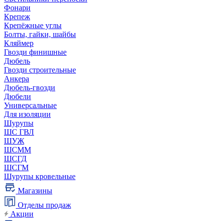
Фонари
Крепеж
Крепёжные углы
Болты, гайки, шайбы
Кляймер
Гвозди финишные
Дюбель
Гвозди строительные
Анкера
Дюбель-гвозди
Дюбели
Универсальные
Для изоляции
Шурупы
ШС ГВЛ
ШУЖ
ШСММ
ШСГД
ШСГМ
Шурупы кровельные
Магазины
Отделы продаж
Акции