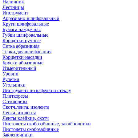
Наличник
Лестницы
Инструмент
Абразивно-шлифовальный
Круги шлифовальные
Бумага наждачная
Губки шлифовальные
Корщетки ручные
Сетка абразивная
Терки для шлифования
Корщетки-насадки
Бруски абразивные
Измерительный
Уровни
Рулетки
Угольники
Инструмент по кафелю и стеклу
Плиткорезы
Стеклорезы
Скотч,лента, изолента
Лента, изолента
Ленты клейкие, скотч
Пистолеты скобозабивные, заклёпочники
Пистолеты скобозабивные
Заклепочники