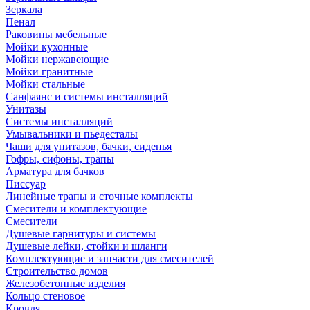
Зеркала
Пенал
Раковины мебельные
Мойки кухонные
Мойки нержавеющие
Мойки гранитные
Мойки стальные
Санфаянс и системы инсталляций
Унитазы
Системы инсталляций
Умывальники и пьедесталы
Чаши для унитазов, бачки, сиденья
Гофры, сифоны, трапы
Арматура для бачков
Писсуар
Линейные трапы и сточные комплекты
Смесители и комплектующие
Смесители
Душевые гарнитуры и системы
Душевые лейки, стойки и шланги
Комплектующие и запчасти для смесителей
Строительство домов
Железобетонные изделия
Кольцо стеновое
Кровля