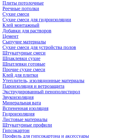
Плиты потолочные
Реечные потолки
Сухие смеси
Сухие смеси для гидроизоляции
Клей монтажный
Добавки для растворов
Цемент
Сыпучие материалы
Сухие смеси для устройства полов
Штукатурные смеси
Шпаклевки сухие
Шпатлевки готовые
Прочие сухие смеси
Клей для плитки
Утеплитель, изоляционные материалы
Пароизоляция и ветрозащита
Экструдированный пенополистирол
Звукоизоляция
Минеральная вата
Вспененная изоляция
Гидроизоляция
Листовые материалы
Штукатурные профили
Гипсокартон
Профиль для гипсокартона и аксессуары