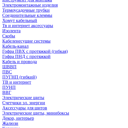
Электромонтажные изделия
Термоусадочные трубки
Соединительные клеммы
Хомут кабельный
Тв и интернет аксессуары
Изолента
Скобы
Кабеленесущие системы
Кабель-канал
Гофра ПВХ с протяжкой (гибкая)
Гофра ПНД с протяжкой
Кабель и провода
ШВВП
ПВС
ПУГНП (гибкий)
ТВ и интернет
ПУНП
ВВГ
Электрические щиты
Счетчики эл. энергии
Аксессуары для щитов
Электрические щиты, минибоксы
Декор, интерьер
Жалюзи