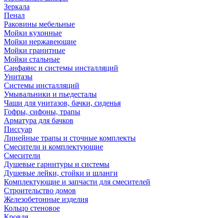
Зеркала
Пенал
Раковины мебельные
Мойки кухонные
Мойки нержавеющие
Мойки гранитные
Мойки стальные
Санфаянс и системы инсталляций
Унитазы
Системы инсталляций
Умывальники и пьедесталы
Чаши для унитазов, бачки, сиденья
Гофры, сифоны, трапы
Арматура для бачков
Писсуар
Линейные трапы и сточные комплекты
Смесители и комплектующие
Смесители
Душевые гарнитуры и системы
Душевые лейки, стойки и шланги
Комплектующие и запчасти для смесителей
Строительство домов
Железобетонные изделия
Кольцо стеновое
Кровля