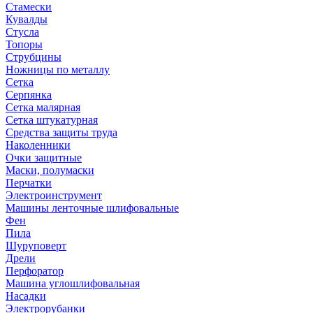
Стамески
Кувалды
Стусла
Топоры
Струбцины
Ножницы по металлу
Сетка
Серпянка
Сетка малярная
Сетка штукатурная
Средства защиты труда
Наколенники
Очки защитные
Маски, полумаски
Перчатки
Электроинструмент
Машины ленточные шлифовальные
Фен
Пила
Шуруповерт
Дрели
Перфоратор
Машина углошлифовальная
Насадки
Электрорубанки