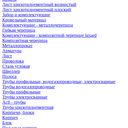
Лист хризотилцементный волнистый
Лист хризотилцементный плоский
Забор и комплектующие
Кровельный материал
Комплектующие - металлочерепица
Гибкая черепица
Комплектующие - композитной черепице luxard
Композитная черепица
Металлопрокат
Арматура
Лист
Проволока
Сталь угловая
Швеллер
Полоса
Трубы профильные, водогазопроводные, электросварные
Трубы водогазопроводные
Трубы профильные
Трубы электросварные
Асб - трубы
Труба хризотилцементная
Кирпичи, блоки
Кирпич
Блок
Под заказ кирпич