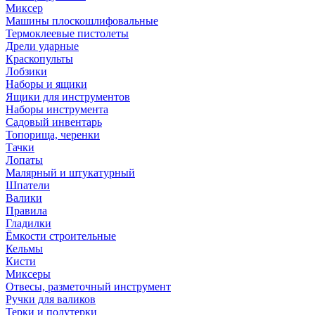
Миксер
Машины плоскошлифовальные
Термоклеевые пистолеты
Дрели ударные
Краскопульты
Лобзики
Наборы и ящики
Ящики для инструментов
Наборы инструмента
Садовый инвентарь
Топорища, черенки
Тачки
Лопаты
Малярный и штукатурный
Шпатели
Валики
Правила
Гладилки
Ёмкости строительные
Кельмы
Кисти
Миксеры
Отвесы, разметочный инструмент
Ручки для валиков
Терки и полутерки