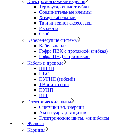
Электромонтажные изделия
Термоусадочные трубки
Соединительные клеммы
Хомут кабельный
Тв и интернет аксессуары
Изолента
Скобы
Кабеленесущие системы
Кабель-канал
Гофра ПВХ с протяжкой (гибкая)
Гофра ПНД с протяжкой
Кабель и провода
ШВВП
ПВС
ПУГНП (гибкий)
ТВ и интернет
ПУНП
ВВГ
Электрические щиты
Счетчики эл. энергии
Аксессуары для щитов
Электрические щиты, минибоксы
Жалюзи
Карнизы