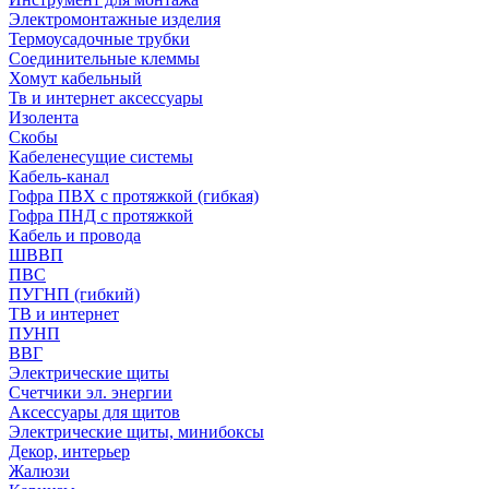
Электромонтажные изделия
Термоусадочные трубки
Соединительные клеммы
Хомут кабельный
Тв и интернет аксессуары
Изолента
Скобы
Кабеленесущие системы
Кабель-канал
Гофра ПВХ с протяжкой (гибкая)
Гофра ПНД с протяжкой
Кабель и провода
ШВВП
ПВС
ПУГНП (гибкий)
ТВ и интернет
ПУНП
ВВГ
Электрические щиты
Счетчики эл. энергии
Аксессуары для щитов
Электрические щиты, минибоксы
Декор, интерьер
Жалюзи