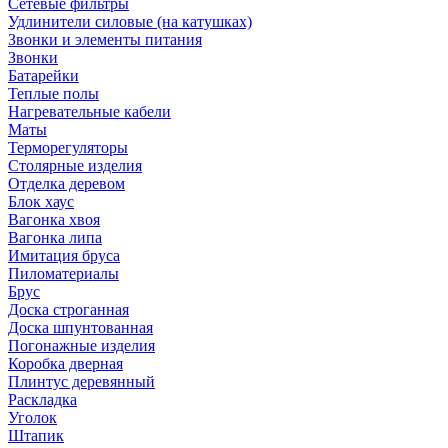
Сетевые фильтры
Удлинители силовые (на катушках)
Звонки и элементы питания
Звонки
Батарейки
Теплые полы
Нагревательные кабели
Маты
Терморегуляторы
Столярные изделия
Отделка деревом
Блок хаус
Вагонка хвоя
Вагонка липа
Имитация бруса
Пиломатериалы
Брус
Доска строганная
Доска шпунтованная
Погонажные изделия
Коробка дверная
Плинтус деревянный
Раскладка
Уголок
Штапик