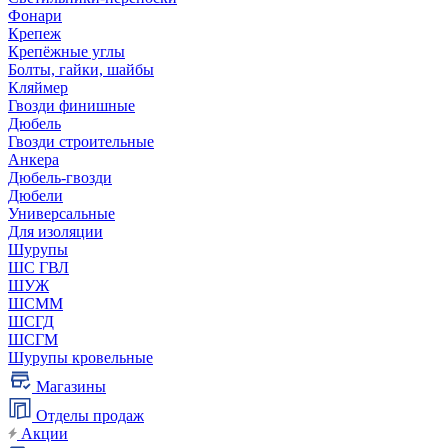
Фонари
Крепеж
Крепёжные углы
Болты, гайки, шайбы
Кляймер
Гвозди финишные
Дюбель
Гвозди строительные
Анкера
Дюбель-гвозди
Дюбели
Универсальные
Для изоляции
Шурупы
ШС ГВЛ
ШУЖ
ШСММ
ШСГД
ШСГМ
Шурупы кровельные
Магазины
Отделы продаж
Акции