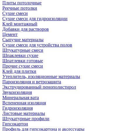
Плиты потолочные
Реечные потолки
Сухие смеси
Сухие смеси для гидроизоляции
Клей монтажный
Добавки для растворов
Цемент
Сыпучие материалы
Сухие смеси для устройства полов
Штукатурные смеси
Шпаклевки сухие
Шпатлевки готовые
Прочие сухие смеси
Клей для плитки
Утеплитель, изоляционные материалы
Пароизоляция и ветрозащита
Экструдированный пенополистирол
Звукоизоляция
Минеральная вата
Вспененная изоляция
Гидроизоляция
Листовые материалы
Штукатурные профили
Гипсокартон
Профиль для гипсокартона и аксессуары