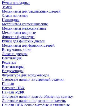
Ручки накладные
Замки
Механизмы для раздвижных дверей
Замки навесные
Цилиндры
Механизмы сантехнические
Механизмы межкомнатные
Механизмы входные
Финская фурнитура
Ручки для финских дверей
Механизмы для финских дверей
Воздуховод, люки
Люки и дверцы
Вентиляция
Решетки
Вентиляторы
Воздуховоды
Фурнитура для воздуховодов
Стеновые панели внутренней отделки
Панели
Вагонка ПВХ
Панели МДФ
Листовые панели влагостойкие под плитку
Листовые панели под кирпич и камень
Панели ПВХ белые матовые и глянцевые