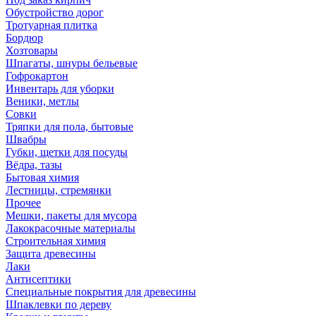
Обустройство дорог
Тротуарная плитка
Бордюр
Хозтовары
Шпагаты, шнуры бельевые
Гофрокартон
Инвентарь для уборки
Веники, метлы
Совки
Тряпки для пола, бытовые
Швабры
Губки, щетки для посуды
Вёдра, тазы
Бытовая химия
Лестницы, стремянки
Прочее
Мешки, пакеты для мусора
Лакокрасочные материалы
Строительная химия
Защита древесины
Лаки
Антисептики
Специальные покрытия для древесины
Шпаклевки по дереву