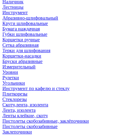
Наличник
Лестницы
Инструмент
Абразивно-шлифовальный
Круги шлифовальные
Бумага наждачная
Губки шлифовальные
Корщетки ручные
Сетка абразивная
Терки для шлифования
Корщетки-насадки
Бруски абразивные
Измерительный
Уровни
Рулетки
Угольники
Инструмент по кафелю и стеклу
Плиткорезы
Стеклорезы
Скотч,лента, изолента
Лента, изолента
Ленты клейкие, скотч
Пистолеты скобозабивные, заклёпочники
Пистолеты скобозабивные
Заклепочники