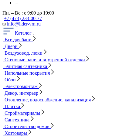
...
Пн. – Вс.: с 9:00 до 19:00
+7 (473) 233-00-77
info@lider-vrn.ru
Каталог
Все для бани
Двери
Воздуховод, люки
Стеновые панели внутренней отделки
Элитная сантехника
Напольные покрытия
Обои
Электромонтаж
Декор, интерьер
Отопление, водоснабжение, канализация
Плитка
Стройматериалы
Сантехника
Строительство домов
Хозтовары