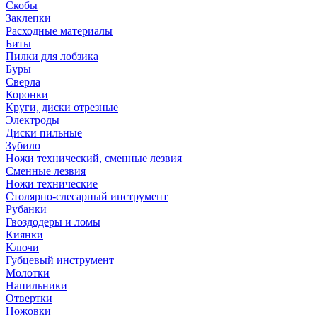
Скобы
Заклепки
Расходные материалы
Биты
Пилки для лобзика
Буры
Сверла
Коронки
Круги, диски отрезные
Электроды
Диски пильные
Зубило
Ножи технический, сменные лезвия
Сменные лезвия
Ножи технические
Столярно-слесарный инструмент
Рубанки
Гвоздодеры и ломы
Киянки
Ключи
Губцевый инструмент
Молотки
Напильники
Отвертки
Ножовки