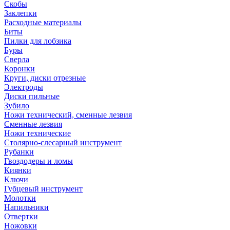
Скобы
Заклепки
Расходные материалы
Биты
Пилки для лобзика
Буры
Сверла
Коронки
Круги, диски отрезные
Электроды
Диски пильные
Зубило
Ножи технический, сменные лезвия
Сменные лезвия
Ножи технические
Столярно-слесарный инструмент
Рубанки
Гвоздодеры и ломы
Киянки
Ключи
Губцевый инструмент
Молотки
Напильники
Отвертки
Ножовки