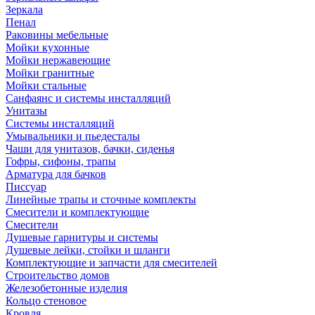
Зеркала
Пенал
Раковины мебельные
Мойки кухонные
Мойки нержавеющие
Мойки гранитные
Мойки стальные
Санфаянс и системы инсталляций
Унитазы
Системы инсталляций
Умывальники и пьедесталы
Чаши для унитазов, бачки, сиденья
Гофры, сифоны, трапы
Арматура для бачков
Писсуар
Линейные трапы и сточные комплекты
Смесители и комплектующие
Смесители
Душевые гарнитуры и системы
Душевые лейки, стойки и шланги
Комплектующие и запчасти для смесителей
Строительство домов
Железобетонные изделия
Кольцо стеновое
Кровля