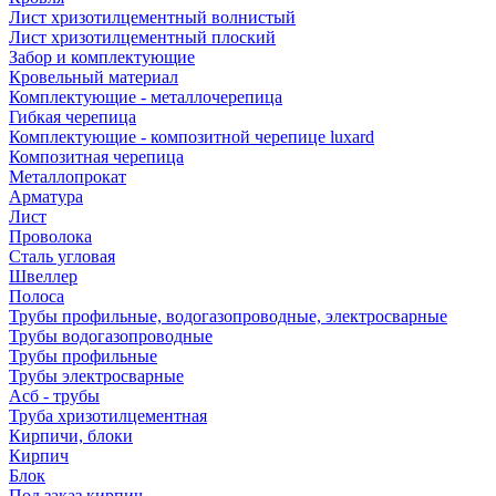
Лист хризотилцементный волнистый
Лист хризотилцементный плоский
Забор и комплектующие
Кровельный материал
Комплектующие - металлочерепица
Гибкая черепица
Комплектующие - композитной черепице luxard
Композитная черепица
Металлопрокат
Арматура
Лист
Проволока
Сталь угловая
Швеллер
Полоса
Трубы профильные, водогазопроводные, электросварные
Трубы водогазопроводные
Трубы профильные
Трубы электросварные
Асб - трубы
Труба хризотилцементная
Кирпичи, блоки
Кирпич
Блок
Под заказ кирпич