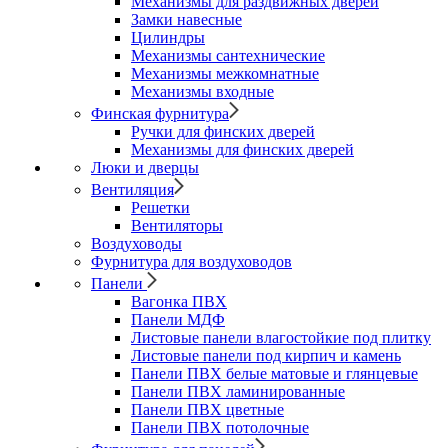
Механизмы для раздвижных дверей
Замки навесные
Цилиндры
Механизмы сантехнические
Механизмы межкомнатные
Механизмы входные
Финская фурнитура
Ручки для финских дверей
Механизмы для финских дверей
Люки и дверцы
Вентиляция
Решетки
Вентиляторы
Воздуховоды
Фурнитура для воздуховодов
Панели
Вагонка ПВХ
Панели МДФ
Листовые панели влагостойкие под плитку
Листовые панели под кирпич и камень
Панели ПВХ белые матовые и глянцевые
Панели ПВХ ламинированные
Панели ПВХ цветные
Панели ПВХ потолочные