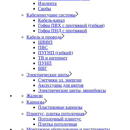
Изолента
Скобы
Кабеленесущие системы
Кабель-канал
Гофра ПВХ с протяжкой (гибкая)
Гофра ПНД с протяжкой
Кабель и провода
ШВВП
ПВС
ПУГНП (гибкий)
ТВ и интернет
ПУНП
ВВГ
Электрические щиты
Счетчики эл. энергии
Аксессуары для щитов
Электрические щиты, минибоксы
Жалюзи
Карнизы
Пластиковые карнизы
Плинтус, плитка потолочная
Потолочный плинтус
Плитка потолочная
Монтажное оборудование и инструменты