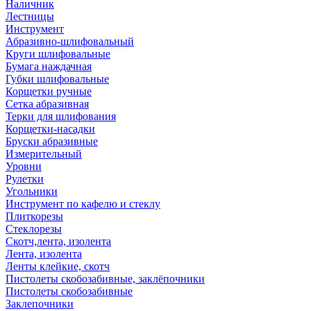
Наличник
Лестницы
Инструмент
Абразивно-шлифовальный
Круги шлифовальные
Бумага наждачная
Губки шлифовальные
Корщетки ручные
Сетка абразивная
Терки для шлифования
Корщетки-насадки
Бруски абразивные
Измерительный
Уровни
Рулетки
Угольники
Инструмент по кафелю и стеклу
Плиткорезы
Стеклорезы
Скотч,лента, изолента
Лента, изолента
Ленты клейкие, скотч
Пистолеты скобозабивные, заклёпочники
Пистолеты скобозабивные
Заклепочники