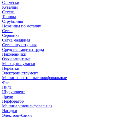
Стамески
Кувалды
Стусла
Топоры
Струбцины
Ножницы по металлу
Сетка
Серпянка
Сетка малярная
Сетка штукатурная
Средства защиты труда
Наколенники
Очки защитные
Маски, полумаски
Перчатки
Электроинструмент
Машины ленточные шлифовальные
Фен
Пила
Шуруповерт
Дрели
Перфоратор
Машина углошлифовальная
Насадки
Электрорубанки