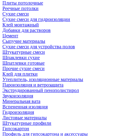
Плиты потолочные
Реечные потолки
Сухие смеси
Сухие смеси для гидроизоляции
Клей монтажный
Добавки для растворов
Цемент
Сыпучие материалы
Сухие смеси для устройства полов
Штукатурные смеси
Шпаклевки сухие
Шпатлевки готовые
Прочие сухие смеси
Клей для плитки
Утеплитель, изоляционные материалы
Пароизоляция и ветрозащита
Экструдированный пенополистирол
Звукоизоляция
Минеральная вата
Вспененная изоляция
Гидроизоляция
Листовые материалы
Штукатурные профили
Гипсокартон
Профиль для гипсокартона и аксессуары