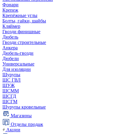
Фонари
Крепеж
Крепёжные углы
Болты, гайки, шайбы
Кляймер
Гвозди финишные
Дюбель
Гвозди строительные
Анкера
Дюбель-гвозди
Дюбели
Универсальные
Для изоляции
Шурупы
ШС ГВЛ
ШУЖ
ШСММ
ШСГД
ШСГМ
Шурупы кровельные
Магазины
Отделы продаж
Акции