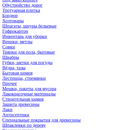
Обустройство дорог
Тротуарная плитка
Бордюр
Хозтовары
Шпагаты, шнуры бельевые
Гофрокартон
Инвентарь для уборки
Веники, метлы
Совки
Тряпки для пола, бытовые
Швабры
Губки, щетки для посуды
Вёдра, тазы
Бытовая химия
Лестницы, стремянки
Прочее
Мешки, пакеты для мусора
Лакокрасочные материалы
Строительная химия
Защита древесины
Лаки
Антисептики
Специальные покрытия для древесины
Шпаклевки по дереву