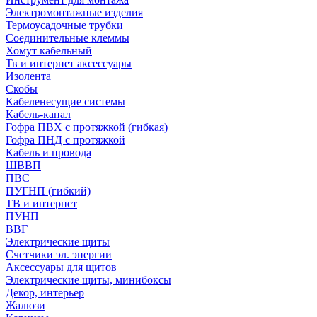
Электромонтажные изделия
Термоусадочные трубки
Соединительные клеммы
Хомут кабельный
Тв и интернет аксессуары
Изолента
Скобы
Кабеленесущие системы
Кабель-канал
Гофра ПВХ с протяжкой (гибкая)
Гофра ПНД с протяжкой
Кабель и провода
ШВВП
ПВС
ПУГНП (гибкий)
ТВ и интернет
ПУНП
ВВГ
Электрические щиты
Счетчики эл. энергии
Аксессуары для щитов
Электрические щиты, минибоксы
Декор, интерьер
Жалюзи