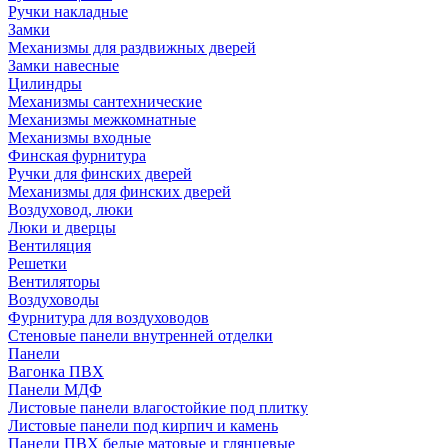
Ручки накладные
Замки
Механизмы для раздвижных дверей
Замки навесные
Цилиндры
Механизмы сантехнические
Механизмы межкомнатные
Механизмы входные
Финская фурнитура
Ручки для финских дверей
Механизмы для финских дверей
Воздуховод, люки
Люки и дверцы
Вентиляция
Решетки
Вентиляторы
Воздуховоды
Фурнитура для воздуховодов
Стеновые панели внутренней отделки
Панели
Вагонка ПВХ
Панели МДФ
Листовые панели влагостойкие под плитку
Листовые панели под кирпич и камень
Панели ПВХ белые матовые и глянцевые