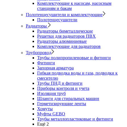
Комплектующие к насосам, насосным
станциям и бакам
Полотенцесушители и комплектующие
Полотенцесушители
Радиаторы
Радиаторы биметаллические
Решетки для радиаторов ПВХ
Радиаторы алюминиевые
Комплектующие для радиаторов
Трубопровод
Трубы полипропиленовые и фитинги
Фитинги
Запорная арматура
Гибкая подводка воды и газа, подводки к
смесителю
Трубы ПНД и фитинги
Приборы контроля и учета
Изоляция труб
Шланги для стиральных машин
Герметизирующие ленты
Хомуты
Муфты GEBO
Трубы металлопластиковые и фитинги
Ещё 2