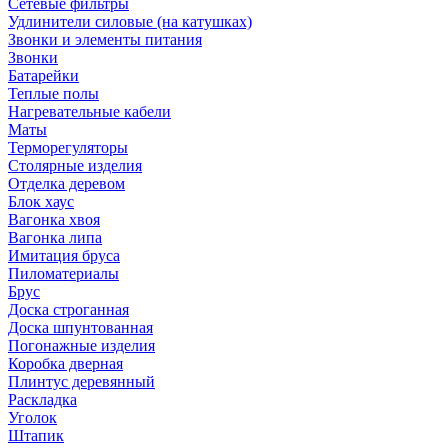
Сетевые фильтры
Удлинители силовые (на катушках)
Звонки и элементы питания
Звонки
Батарейки
Теплые полы
Нагревательные кабели
Маты
Терморегуляторы
Столярные изделия
Отделка деревом
Блок хаус
Вагонка хвоя
Вагонка липа
Имитация бруса
Пиломатериалы
Брус
Доска строганная
Доска шпунтованная
Погонажные изделия
Коробка дверная
Плинтус деревянный
Раскладка
Уголок
Штапик