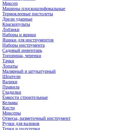
Миксер
Машины плоскошлифовальные
Термоклеевые пистолеты
Дрели ударные
Краскопульты
Лобзики
Наборы и ящики
Ящики для инструментов
Наборы инструмента
Садовый инвентарь
Топорища, черенки
Тачки
Лопаты
Малярный и штукатурный
Шпатели
Валики
Правила
Гладилки
Ёмкости строительные
Кельмы
Кисти
Миксеры
Отвесы, разметочный инструмент
Ручки для валиков
Терки и полутерки