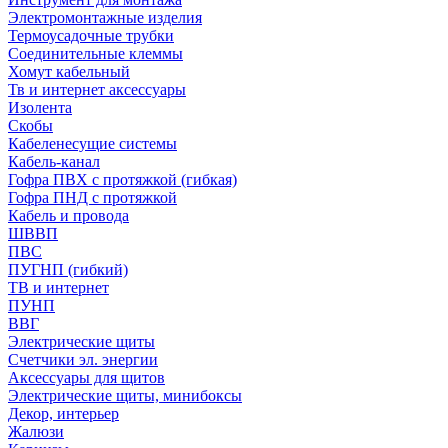
Электромонтажные изделия
Термоусадочные трубки
Соединительные клеммы
Хомут кабельный
Тв и интернет аксессуары
Изолента
Скобы
Кабеленесущие системы
Кабель-канал
Гофра ПВХ с протяжкой (гибкая)
Гофра ПНД с протяжкой
Кабель и провода
ШВВП
ПВС
ПУГНП (гибкий)
ТВ и интернет
ПУНП
ВВГ
Электрические щиты
Счетчики эл. энергии
Аксессуары для щитов
Электрические щиты, минибоксы
Декор, интерьер
Жалюзи