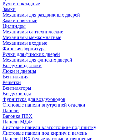
Ручки накладные
Замки
Механизмы для раздвижных дверей
Замки навесные
Цилиндры
Механизмы сантехнические
Механизмы межкомнатные
Механизмы входные
Финская фурнитура
Ручки для финских дверей
Механизмы для финских дверей
Воздуховод, люки
Люки и дверцы
Вентиляция
Решетки
Вентиляторы
Воздуховоды
Фурнитура для воздуховодов
Стеновые панели внутренней отделки
Панели
Вагонка ПВХ
Панели МДФ
Листовые панели влагостойкие под плитку
Листовые панели под кирпич и камень
Панели ПВХ белые матовые и глянцевые