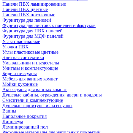
Панели ПВХ ламинированные
Панели ПВХ цветные
Панели ПВХ потолочные
Фурнитура для панелей
Фурнитура для листовых панелей и фартуков
Фурнитура для ПВХ панелей
Фурнитура для МДФ панелей
Углы пластиковые
Уголки ПВХ
Углы пластиковые цветные
Элитная сантехника
Умывальники и пьедесталы
Унитазы и комплектующие
Биде и писсуары
Мебель для ванных комнат
Мойки кухонные
Аксессуары для ванных комнат
Душевые кабины, ограждения, двери и поддоны
Смесители и комплектующие
Душевые гарнитуры и аксессуары
Ванны
Напольные покрытия
Линолеум
Ламинированный пол
Расходные материалы для напольных покрытий