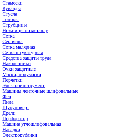
Стамески
Кувалды
Стусла
Топоры
Струбцины
Ножницы по металлу
Сетка
Серпянка
Сетка малярная
Сетка штукатурная
Средства защиты труда
Наколенники
Очки защитные
Маски, полумаски
Перчатки
Электроинструмент
Машины ленточные шлифовальные
Фен
Пила
Шуруповерт
Дрели
Перфоратор
Машина углошлифовальная
Насадки
Электрорубанки