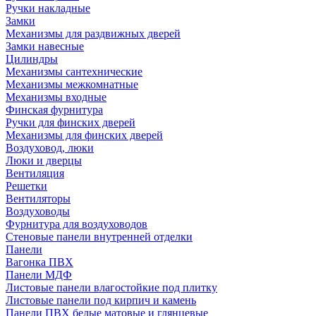
Ручки накладные
Замки
Механизмы для раздвижных дверей
Замки навесные
Цилиндры
Механизмы сантехнические
Механизмы межкомнатные
Механизмы входные
Финская фурнитура
Ручки для финских дверей
Механизмы для финских дверей
Воздуховод, люки
Люки и дверцы
Вентиляция
Решетки
Вентиляторы
Воздуховоды
Фурнитура для воздуховодов
Стеновые панели внутренней отделки
Панели
Вагонка ПВХ
Панели МДФ
Листовые панели влагостойкие под плитку
Листовые панели под кирпич и камень
Панели ПВХ белые матовые и глянцевые