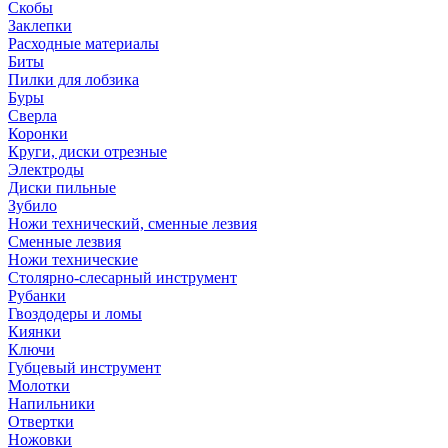
Скобы
Заклепки
Расходные материалы
Биты
Пилки для лобзика
Буры
Сверла
Коронки
Круги, диски отрезные
Электроды
Диски пильные
Зубило
Ножи технический, сменные лезвия
Сменные лезвия
Ножи технические
Столярно-слесарный инструмент
Рубанки
Гвоздодеры и ломы
Киянки
Ключи
Губцевый инструмент
Молотки
Напильники
Отвертки
Ножовки