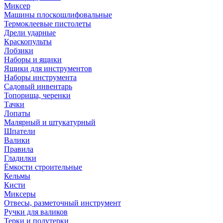
Миксер
Машины плоскошлифовальные
Термоклеевые пистолеты
Дрели ударные
Краскопульты
Лобзики
Наборы и ящики
Ящики для инструментов
Наборы инструмента
Садовый инвентарь
Топорища, черенки
Тачки
Лопаты
Малярный и штукатурный
Шпатели
Валики
Правила
Гладилки
Ёмкости строительные
Кельмы
Кисти
Миксеры
Отвесы, разметочный инструмент
Ручки для валиков
Терки и полутерки