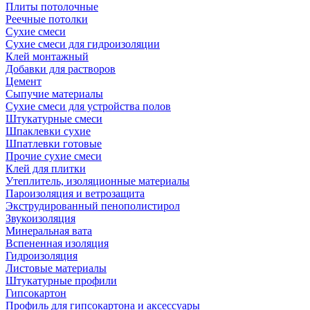
Плиты потолочные
Реечные потолки
Сухие смеси
Сухие смеси для гидроизоляции
Клей монтажный
Добавки для растворов
Цемент
Сыпучие материалы
Сухие смеси для устройства полов
Штукатурные смеси
Шпаклевки сухие
Шпатлевки готовые
Прочие сухие смеси
Клей для плитки
Утеплитель, изоляционные материалы
Пароизоляция и ветрозащита
Экструдированный пенополистирол
Звукоизоляция
Минеральная вата
Вспененная изоляция
Гидроизоляция
Листовые материалы
Штукатурные профили
Гипсокартон
Профиль для гипсокартона и аксессуары