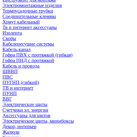
Электромонтажные изделия
Термоусадочные трубки
Соединительные клеммы
Хомут кабельный
Тв и интернет аксессуары
Изолента
Скобы
Кабеленесущие системы
Кабель-канал
Гофра ПВХ с протяжкой (гибкая)
Гофра ПНД с протяжкой
Кабель и провода
ШВВП
ПВС
ПУГНП (гибкий)
ТВ и интернет
ПУНП
ВВГ
Электрические щиты
Счетчики эл. энергии
Аксессуары для щитов
Электрические щиты, минибоксы
Декор, интерьер
Жалюзи