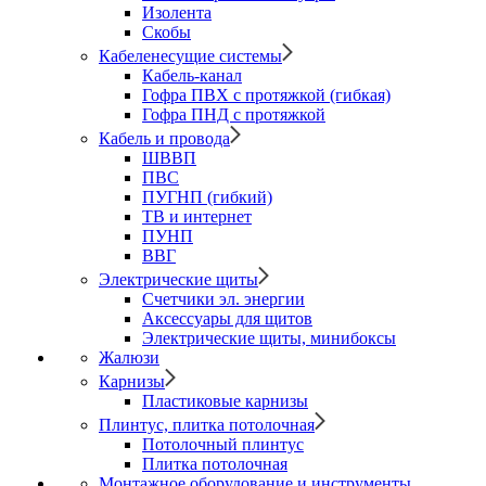
Изолента
Скобы
Кабеленесущие системы
Кабель-канал
Гофра ПВХ с протяжкой (гибкая)
Гофра ПНД с протяжкой
Кабель и провода
ШВВП
ПВС
ПУГНП (гибкий)
ТВ и интернет
ПУНП
ВВГ
Электрические щиты
Счетчики эл. энергии
Аксессуары для щитов
Электрические щиты, минибоксы
Жалюзи
Карнизы
Пластиковые карнизы
Плинтус, плитка потолочная
Потолочный плинтус
Плитка потолочная
Монтажное оборудование и инструменты