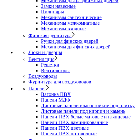
Механизмы для раздвижных дверей
Замки навесные
Цилиндры
Механизмы сантехнические
Механизмы межкомнатные
Механизмы входные
Финская фурнитура
Ручки для финских дверей
Механизмы для финских дверей
Люки и дверцы
Вентиляция
Решетки
Вентиляторы
Воздуховоды
Фурнитура для воздуховодов
Панели
Вагонка ПВХ
Панели МДФ
Листовые панели влагостойкие под плитку
Листовые панели под кирпич и камень
Панели ПВХ белые матовые и глянцевые
Панели ПВХ ламинированные
Панели ПВХ цветные
Панели ПВХ потолочные