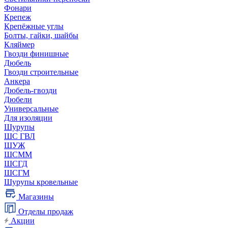
Фонари
Крепеж
Крепёжные углы
Болты, гайки, шайбы
Кляймер
Гвозди финишные
Дюбель
Гвозди строительные
Анкера
Дюбель-гвозди
Дюбели
Универсальные
Для изоляции
Шурупы
ШС ГВЛ
ШУЖ
ШСММ
ШСГД
ШСГМ
Шурупы кровельные
Магазины
Отделы продаж
Акции