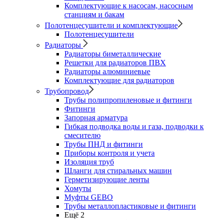
Комплектующие к насосам, насосным
станциям и бакам
Полотенцесушители и комплектующие
Полотенцесушители
Радиаторы
Радиаторы биметаллические
Решетки для радиаторов ПВХ
Радиаторы алюминиевые
Комплектующие для радиаторов
Трубопровод
Трубы полипропиленовые и фитинги
Фитинги
Запорная арматура
Гибкая подводка воды и газа, подводки к
смесителю
Трубы ПНД и фитинги
Приборы контроля и учета
Изоляция труб
Шланги для стиральных машин
Герметизирующие ленты
Хомуты
Муфты GEBO
Трубы металлопластиковые и фитинги
Ещё 2