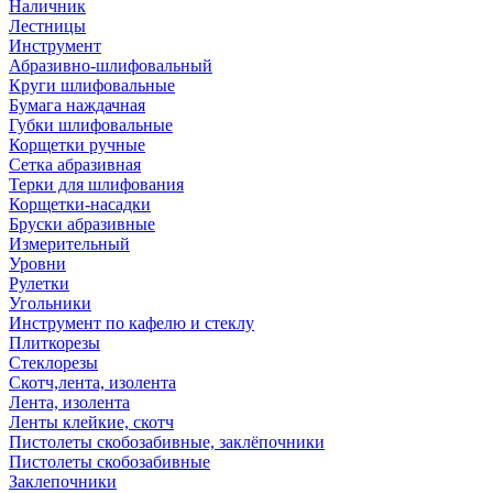
Наличник
Лестницы
Инструмент
Абразивно-шлифовальный
Круги шлифовальные
Бумага наждачная
Губки шлифовальные
Корщетки ручные
Сетка абразивная
Терки для шлифования
Корщетки-насадки
Бруски абразивные
Измерительный
Уровни
Рулетки
Угольники
Инструмент по кафелю и стеклу
Плиткорезы
Стеклорезы
Скотч,лента, изолента
Лента, изолента
Ленты клейкие, скотч
Пистолеты скобозабивные, заклёпочники
Пистолеты скобозабивные
Заклепочники