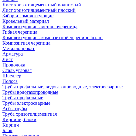
Лист хризотилцементный волнистый
Лист хризотилцементный плоский
Забор и комплектующие
Кровельный материал
Комплектующие - металлочерепица
Гибкая черепица
Комплектующие - композитной черепице luxard
Композитная черепица
Металлопрокат
Арматура
Лист
Проволока
Сталь угловая
Швеллер
Полоса
Трубы профильные, водогазопроводные, электросварные
Трубы водогазопроводные
Трубы профильные
Трубы электросварные
Асб - трубы
Труба хризотилцементная
Кирпичи, блоки
Кирпич
Блок
Под заказ кирпич