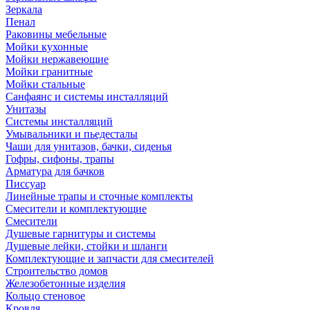
Зеркала
Пенал
Раковины мебельные
Мойки кухонные
Мойки нержавеющие
Мойки гранитные
Мойки стальные
Санфаянс и системы инсталляций
Унитазы
Системы инсталляций
Умывальники и пьедесталы
Чаши для унитазов, бачки, сиденья
Гофры, сифоны, трапы
Арматура для бачков
Писсуар
Линейные трапы и сточные комплекты
Смесители и комплектующие
Смесители
Душевые гарнитуры и системы
Душевые лейки, стойки и шланги
Комплектующие и запчасти для смесителей
Строительство домов
Железобетонные изделия
Кольцо стеновое
Кровля