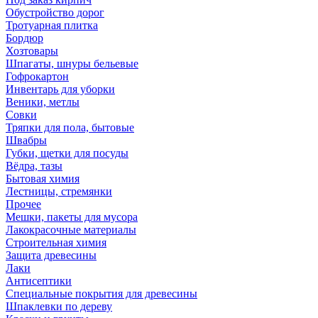
Обустройство дорог
Тротуарная плитка
Бордюр
Хозтовары
Шпагаты, шнуры бельевые
Гофрокартон
Инвентарь для уборки
Веники, метлы
Совки
Тряпки для пола, бытовые
Швабры
Губки, щетки для посуды
Вёдра, тазы
Бытовая химия
Лестницы, стремянки
Прочее
Мешки, пакеты для мусора
Лакокрасочные материалы
Строительная химия
Защита древесины
Лаки
Антисептики
Специальные покрытия для древесины
Шпаклевки по дереву