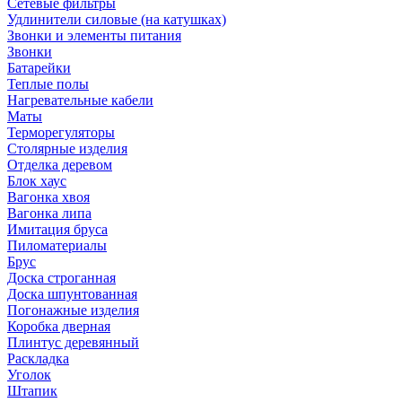
Сетевые фильтры
Удлинители силовые (на катушках)
Звонки и элементы питания
Звонки
Батарейки
Теплые полы
Нагревательные кабели
Маты
Терморегуляторы
Столярные изделия
Отделка деревом
Блок хаус
Вагонка хвоя
Вагонка липа
Имитация бруса
Пиломатериалы
Брус
Доска строганная
Доска шпунтованная
Погонажные изделия
Коробка дверная
Плинтус деревянный
Раскладка
Уголок
Штапик