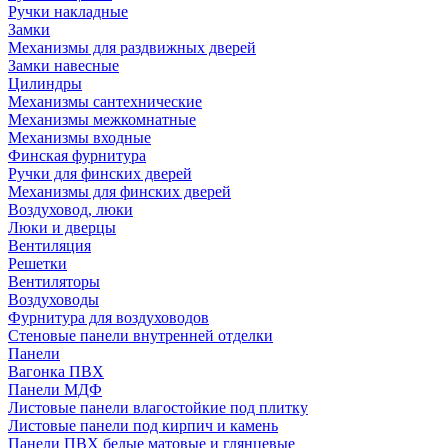
Ручки накладные
Замки
Механизмы для раздвижных дверей
Замки навесные
Цилиндры
Механизмы сантехнические
Механизмы межкомнатные
Механизмы входные
Финская фурнитура
Ручки для финских дверей
Механизмы для финских дверей
Воздуховод, люки
Люки и дверцы
Вентиляция
Решетки
Вентиляторы
Воздуховоды
Фурнитура для воздуховодов
Стеновые панели внутренней отделки
Панели
Вагонка ПВХ
Панели МДФ
Листовые панели влагостойкие под плитку
Листовые панели под кирпич и камень
Панели ПВХ белые матовые и глянцевые