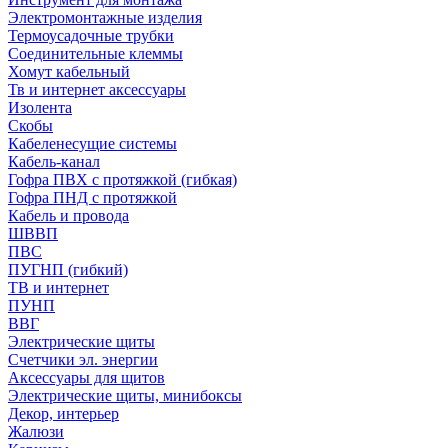
Электромонтажные изделия
Термоусадочные трубки
Соединительные клеммы
Хомут кабельный
Тв и интернет аксессуары
Изолента
Скобы
Кабеленесущие системы
Кабель-канал
Гофра ПВХ с протяжкой (гибкая)
Гофра ПНД с протяжкой
Кабель и провода
ШВВП
ПВС
ПУГНП (гибкий)
ТВ и интернет
ПУНП
ВВГ
Электрические щиты
Счетчики эл. энергии
Аксессуары для щитов
Электрические щиты, минибоксы
Декор, интерьер
Жалюзи