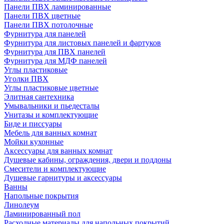
Панели ПВХ ламинированные
Панели ПВХ цветные
Панели ПВХ потолочные
Фурнитура для панелей
Фурнитура для листовых панелей и фартуков
Фурнитура для ПВХ панелей
Фурнитура для МДФ панелей
Углы пластиковые
Уголки ПВХ
Углы пластиковые цветные
Элитная сантехника
Умывальники и пьедесталы
Унитазы и комплектующие
Биде и писсуары
Мебель для ванных комнат
Мойки кухонные
Аксессуары для ванных комнат
Душевые кабины, ограждения, двери и поддоны
Смесители и комплектующие
Душевые гарнитуры и аксессуары
Ванны
Напольные покрытия
Линолеум
Ламинированный пол
Расходные материалы для напольных покрытий