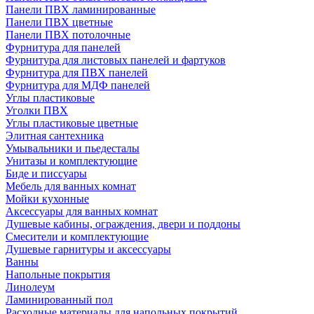
Панели ПВХ ламинированные
Панели ПВХ цветные
Панели ПВХ потолочные
Фурнитура для панелей
Фурнитура для листовых панелей и фартуков
Фурнитура для ПВХ панелей
Фурнитура для МДФ панелей
Углы пластиковые
Уголки ПВХ
Углы пластиковые цветные
Элитная сантехника
Умывальники и пьедесталы
Унитазы и комплектующие
Биде и писсуары
Мебель для ванных комнат
Мойки кухонные
Аксессуары для ванных комнат
Душевые кабины, ограждения, двери и поддоны
Смесители и комплектующие
Душевые гарнитуры и аксессуары
Ванны
Напольные покрытия
Линолеум
Ламинированный пол
Расходные материалы для напольных покрытий