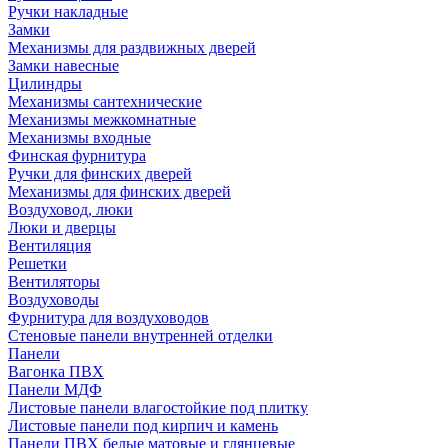
Ручки накладные
Замки
Механизмы для раздвижных дверей
Замки навесные
Цилиндры
Механизмы сантехнические
Механизмы межкомнатные
Механизмы входные
Финская фурнитура
Ручки для финских дверей
Механизмы для финских дверей
Воздуховод, люки
Люки и дверцы
Вентиляция
Решетки
Вентиляторы
Воздуховоды
Фурнитура для воздуховодов
Стеновые панели внутренней отделки
Панели
Вагонка ПВХ
Панели МДФ
Листовые панели влагостойкие под плитку
Листовые панели под кирпич и камень
Панели ПВХ белые матовые и глянцевые