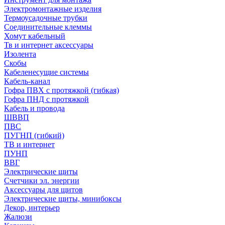
Электромонтажные изделия
Термоусадочные трубки
Соединительные клеммы
Хомут кабельный
Тв и интернет аксессуары
Изолента
Скобы
Кабеленесущие системы
Кабель-канал
Гофра ПВХ с протяжкой (гибкая)
Гофра ПНД с протяжкой
Кабель и провода
ШВВП
ПВС
ПУГНП (гибкий)
ТВ и интернет
ПУНП
ВВГ
Электрические щиты
Счетчики эл. энергии
Аксессуары для щитов
Электрические щиты, минибоксы
Декор, интерьер
Жалюзи