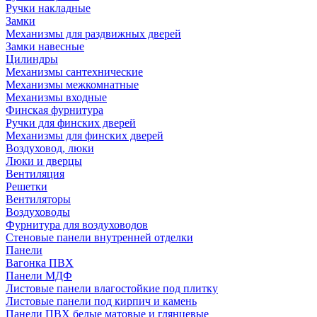
Ручки накладные
Замки
Механизмы для раздвижных дверей
Замки навесные
Цилиндры
Механизмы сантехнические
Механизмы межкомнатные
Механизмы входные
Финская фурнитура
Ручки для финских дверей
Механизмы для финских дверей
Воздуховод, люки
Люки и дверцы
Вентиляция
Решетки
Вентиляторы
Воздуховоды
Фурнитура для воздуховодов
Стеновые панели внутренней отделки
Панели
Вагонка ПВХ
Панели МДФ
Листовые панели влагостойкие под плитку
Листовые панели под кирпич и камень
Панели ПВХ белые матовые и глянцевые