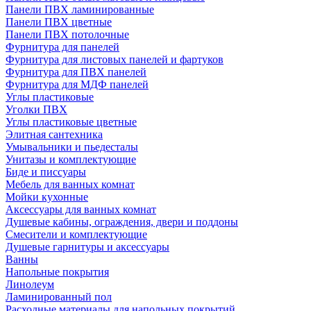
Панели ПВХ ламинированные
Панели ПВХ цветные
Панели ПВХ потолочные
Фурнитура для панелей
Фурнитура для листовых панелей и фартуков
Фурнитура для ПВХ панелей
Фурнитура для МДФ панелей
Углы пластиковые
Уголки ПВХ
Углы пластиковые цветные
Элитная сантехника
Умывальники и пьедесталы
Унитазы и комплектующие
Биде и писсуары
Мебель для ванных комнат
Мойки кухонные
Аксессуары для ванных комнат
Душевые кабины, ограждения, двери и поддоны
Смесители и комплектующие
Душевые гарнитуры и аксессуары
Ванны
Напольные покрытия
Линолеум
Ламинированный пол
Расходные материалы для напольных покрытий