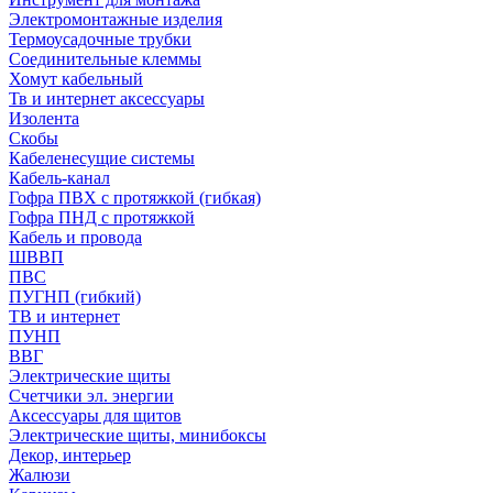
Электромонтажные изделия
Термоусадочные трубки
Соединительные клеммы
Хомут кабельный
Тв и интернет аксессуары
Изолента
Скобы
Кабеленесущие системы
Кабель-канал
Гофра ПВХ с протяжкой (гибкая)
Гофра ПНД с протяжкой
Кабель и провода
ШВВП
ПВС
ПУГНП (гибкий)
ТВ и интернет
ПУНП
ВВГ
Электрические щиты
Счетчики эл. энергии
Аксессуары для щитов
Электрические щиты, минибоксы
Декор, интерьер
Жалюзи