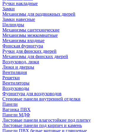
Ручки накладные
Замки
Механизмы для раздвижных дверей
Замки навесные
Цилиндры
Механизмы сантехнические
Механизмы межкомнатные
Механизмы входные
Финская фурнитура
Ручки для финских дверей
Механизмы для финских дверей
Воздуховод, люки
Люки и дверцы
Вентиляция
Решетки
Вентиляторы
Воздуховоды
Фурнитура для воздуховодов
Стеновые панели внутренней отделки
Панели
Вагонка ПВХ
Панели МДФ
Листовые панели влагостойкие под плитку
Листовые панели под кирпич и камень
Панели ПВХ белые матовые и глянцевые