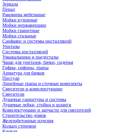
Зеркала
Пенал
Раковины мебельные
Мойки кухонные
Мойки нержавеющие
Мойки гранитные
Мойки стальные
Санфаянс и системы инсталляций
Унитазы
Системы инсталляций
Умывальники и пьедесталы
Чаши для унитазов, бачки, сиденья
Гофры, сифоны, трапы
Арматура для бачков
Писсуар
Линейные трапы и сточные комплекты
Смесители и комплектующие
Смесители
Душевые гарнитуры и системы
Душевые лейки, стойки и шланги
Комплектующие и запчасти для смесителей
Строительство домов
Железобетонные изделия
Кольцо стеновое
Кровля