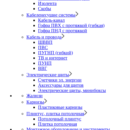
Изолента
Скобы
Кабеленесущие системы
Кабель-канал
Гофра ПВХ с протяжкой (гибкая)
Гофра ПНД с протяжкой
Кабель и провода
ШВВП
ПВС
ПУГНП (гибкий)
ТВ и интернет
ПУНП
ВВГ
Электрические щиты
Счетчики эл. энергии
Аксессуары для щитов
Электрические щиты, минибоксы
Жалюзи
Карнизы
Пластиковые карнизы
Плинтус, плитка потолочная
Потолочный плинтус
Плитка потолочная
Монтажное оборудование и инструменты