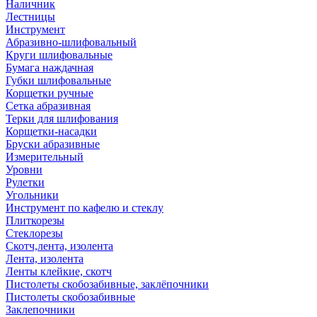
Наличник
Лестницы
Инструмент
Абразивно-шлифовальный
Круги шлифовальные
Бумага наждачная
Губки шлифовальные
Корщетки ручные
Сетка абразивная
Терки для шлифования
Корщетки-насадки
Бруски абразивные
Измерительный
Уровни
Рулетки
Угольники
Инструмент по кафелю и стеклу
Плиткорезы
Стеклорезы
Скотч,лента, изолента
Лента, изолента
Ленты клейкие, скотч
Пистолеты скобозабивные, заклёпочники
Пистолеты скобозабивные
Заклепочники