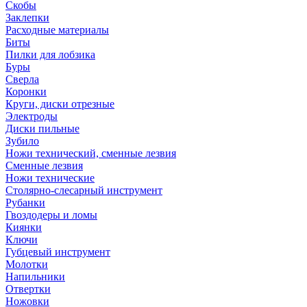
Скобы
Заклепки
Расходные материалы
Биты
Пилки для лобзика
Буры
Сверла
Коронки
Круги, диски отрезные
Электроды
Диски пильные
Зубило
Ножи технический, сменные лезвия
Сменные лезвия
Ножи технические
Столярно-слесарный инструмент
Рубанки
Гвоздодеры и ломы
Киянки
Ключи
Губцевый инструмент
Молотки
Напильники
Отвертки
Ножовки