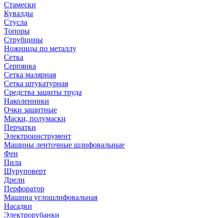
Стамески
Кувалды
Стусла
Топоры
Струбцины
Ножницы по металлу
Сетка
Серпянка
Сетка малярная
Сетка штукатурная
Средства защиты труда
Наколенники
Очки защитные
Маски, полумаски
Перчатки
Электроинструмент
Машины ленточные шлифовальные
Фен
Пила
Шуруповерт
Дрели
Перфоратор
Машина углошлифовальная
Насадки
Электрорубанки