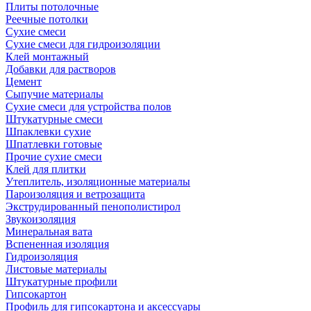
Плиты потолочные
Реечные потолки
Сухие смеси
Сухие смеси для гидроизоляции
Клей монтажный
Добавки для растворов
Цемент
Сыпучие материалы
Сухие смеси для устройства полов
Штукатурные смеси
Шпаклевки сухие
Шпатлевки готовые
Прочие сухие смеси
Клей для плитки
Утеплитель, изоляционные материалы
Пароизоляция и ветрозащита
Экструдированный пенополистирол
Звукоизоляция
Минеральная вата
Вспененная изоляция
Гидроизоляция
Листовые материалы
Штукатурные профили
Гипсокартон
Профиль для гипсокартона и аксессуары