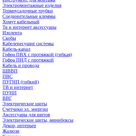
Электромонтажные изделия
Термоусадочные трубки
Соединительные клеммы
Хомут кабельный
Тв и интернет аксессуары
Изолента
Скобы
Кабеленесущие системы
Кабель-канал
Гофра ПВХ с протяжкой (гибкая)
Гофра ПНД с протяжкой
Кабель и провода
ШВВП
ПВС
ПУГНП (гибкий)
ТВ и интернет
ПУНП
ВВГ
Электрические щиты
Счетчики эл. энергии
Аксессуары для щитов
Электрические щиты, минибоксы
Декор, интерьер
Жалюзи