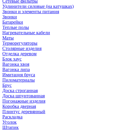
Сетевые фильтры
Удлинители силовые (на катушках)
Звонки и элементы питания
Звонки
Батарейки
Теплые полы
Нагревательные кабели
Маты
Терморегуляторы
Столярные изделия
Отделка деревом
Блок хаус
Вагонка хвоя
Вагонка липа
Имитация бруса
Пиломатериалы
Брус
Доска строганная
Доска шпунтованная
Погонажные изделия
Коробка дверная
Плинтус деревянный
Раскладка
Уголок
Штапик