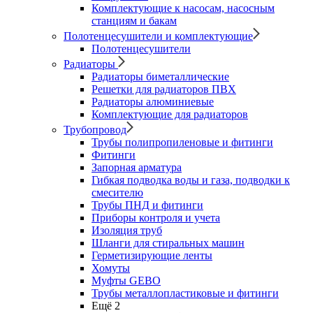
Комплектующие к насосам, насосным
станциям и бакам
Полотенцесушители и комплектующие
Полотенцесушители
Радиаторы
Радиаторы биметаллические
Решетки для радиаторов ПВХ
Радиаторы алюминиевые
Комплектующие для радиаторов
Трубопровод
Трубы полипропиленовые и фитинги
Фитинги
Запорная арматура
Гибкая подводка воды и газа, подводки к
смесителю
Трубы ПНД и фитинги
Приборы контроля и учета
Изоляция труб
Шланги для стиральных машин
Герметизирующие ленты
Хомуты
Муфты GEBO
Трубы металлопластиковые и фитинги
Ещё 2