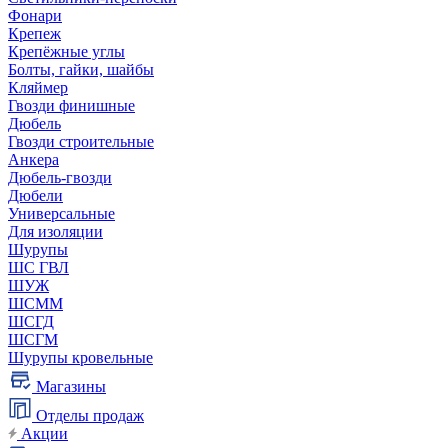
Фонари
Крепеж
Крепёжные углы
Болты, гайки, шайбы
Кляймер
Гвозди финишные
Дюбель
Гвозди строительные
Анкера
Дюбель-гвозди
Дюбели
Универсальные
Для изоляции
Шурупы
ШС ГВЛ
ШУЖ
ШСММ
ШСГД
ШСГМ
Шурупы кровельные
Магазины
Отделы продаж
Акции