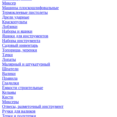
Миксер
Машины плоскошлифовальные
Термоклеевые пистолеты
Дрели ударные
Краскопульты
Лобзики
Наборы и ящики
Ящики для инструментов
Наборы инструмента
Садовый инвентарь
Топорища, черенки
Тачки
Лопаты
Малярный и штукатурный
Шпатели
Валики
Правила
Гладилки
Ёмкости строительные
Кельмы
Кисти
Миксеры
Отвесы, разметочный инструмент
Ручки для валиков
Терки и полутерки