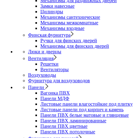
Механизмы для раздвижных дверей
Замки навесные
Цилиндры
Механизмы сантехнические
Механизмы межкомнатные
Механизмы входные
Финская фурнитура
Ручки для финских дверей
Механизмы для финских дверей
Люки и дверцы
Вентиляция
Решетки
Вентиляторы
Воздуховоды
Фурнитура для воздуховодов
Панели
Вагонка ПВХ
Панели МДФ
Листовые панели влагостойкие под плитку
Листовые панели под кирпич и камень
Панели ПВХ белые матовые и глянцевые
Панели ПВХ ламинированные
Панели ПВХ цветные
Панели ПВХ потолочные