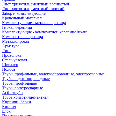
Лист хризотилцементный волнистый
Лист хризотилцементный плоский
Забор и комплектующие
Кровельный материал
Комплектующие - металлочерепица
Гибкая черепица
Комплектующие - композитной черепице luxard
Композитная черепица
Металлопрокат
Арматура
Лист
Проволока
Сталь угловая
Швеллер
Полоса
Трубы профильные, водогазопроводные, электросварные
Трубы водогазопроводные
Трубы профильные
Трубы электросварные
Асб - трубы
Труба хризотилцементная
Кирпичи, блоки
Кирпич
Блок
Под заказ кирпич