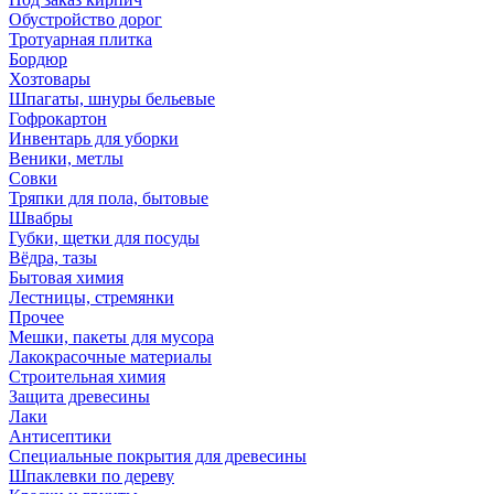
Обустройство дорог
Тротуарная плитка
Бордюр
Хозтовары
Шпагаты, шнуры бельевые
Гофрокартон
Инвентарь для уборки
Веники, метлы
Совки
Тряпки для пола, бытовые
Швабры
Губки, щетки для посуды
Вёдра, тазы
Бытовая химия
Лестницы, стремянки
Прочее
Мешки, пакеты для мусора
Лакокрасочные материалы
Строительная химия
Защита древесины
Лаки
Антисептики
Специальные покрытия для древесины
Шпаклевки по дереву