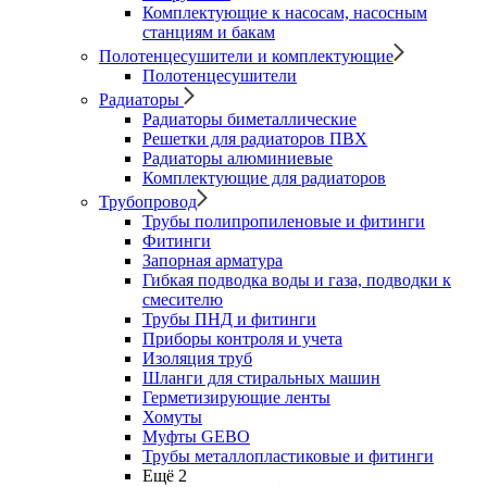
Комплектующие к насосам, насосным
станциям и бакам
Полотенцесушители и комплектующие
Полотенцесушители
Радиаторы
Радиаторы биметаллические
Решетки для радиаторов ПВХ
Радиаторы алюминиевые
Комплектующие для радиаторов
Трубопровод
Трубы полипропиленовые и фитинги
Фитинги
Запорная арматура
Гибкая подводка воды и газа, подводки к
смесителю
Трубы ПНД и фитинги
Приборы контроля и учета
Изоляция труб
Шланги для стиральных машин
Герметизирующие ленты
Хомуты
Муфты GEBO
Трубы металлопластиковые и фитинги
Ещё 2