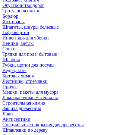
Обустройство дорог
Тротуарная плитка
Бордюр
Хозтовары
Шпагаты, шнуры бельевые
Гофрокартон
Инвентарь для уборки
Веники, метлы
Совки
Тряпки для пола, бытовые
Швабры
Губки, щетки для посуды
Вёдра, тазы
Бытовая химия
Лестницы, стремянки
Прочее
Мешки, пакеты для мусора
Лакокрасочные материалы
Строительная химия
Защита древесины
Лаки
Антисептики
Специальные покрытия для древесины
Шпаклевки по дереву