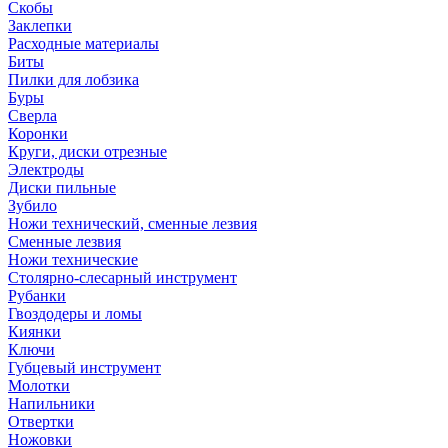
Скобы
Заклепки
Расходные материалы
Биты
Пилки для лобзика
Буры
Сверла
Коронки
Круги, диски отрезные
Электроды
Диски пильные
Зубило
Ножи технический, сменные лезвия
Сменные лезвия
Ножи технические
Столярно-слесарный инструмент
Рубанки
Гвоздодеры и ломы
Киянки
Ключи
Губцевый инструмент
Молотки
Напильники
Отвертки
Ножовки