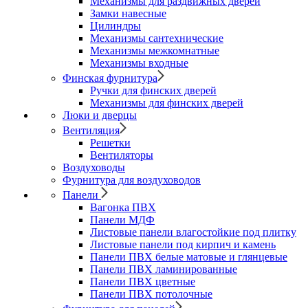
Механизмы для раздвижных дверей
Замки навесные
Цилиндры
Механизмы сантехнические
Механизмы межкомнатные
Механизмы входные
Финская фурнитура
Ручки для финских дверей
Механизмы для финских дверей
Люки и дверцы
Вентиляция
Решетки
Вентиляторы
Воздуховоды
Фурнитура для воздуховодов
Панели
Вагонка ПВХ
Панели МДФ
Листовые панели влагостойкие под плитку
Листовые панели под кирпич и камень
Панели ПВХ белые матовые и глянцевые
Панели ПВХ ламинированные
Панели ПВХ цветные
Панели ПВХ потолочные