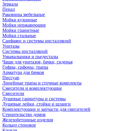
Зеркала
Пенал
Раковины мебельные
Мойки кухонные
Мойки нержавеющие
Мойки гранитные
Мойки стальные
Санфаянс и системы инсталляций
Унитазы
Системы инсталляций
Умывальники и пьедесталы
Чаши для унитазов, бачки, сиденья
Гофры, сифоны, трапы
Арматура для бачков
Писсуар
Линейные трапы и сточные комплекты
Смесители и комплектующие
Смесители
Душевые гарнитуры и системы
Душевые лейки, стойки и шланги
Комплектующие и запчасти для смесителей
Строительство домов
Железобетонные изделия
Кольцо стеновое
Кровля