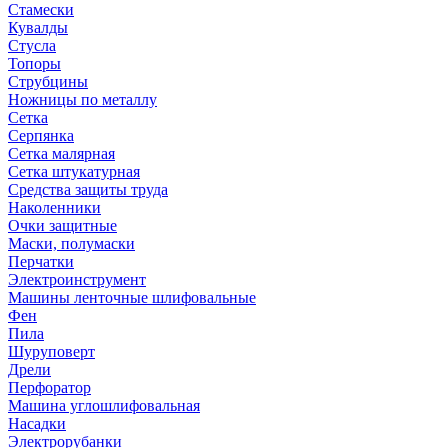
Стамески
Кувалды
Стусла
Топоры
Струбцины
Ножницы по металлу
Сетка
Серпянка
Сетка малярная
Сетка штукатурная
Средства защиты труда
Наколенники
Очки защитные
Маски, полумаски
Перчатки
Электроинструмент
Машины ленточные шлифовальные
Фен
Пила
Шуруповерт
Дрели
Перфоратор
Машина углошлифовальная
Насадки
Электрорубанки