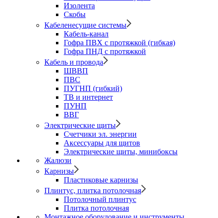
Изолента
Скобы
Кабеленесущие системы
Кабель-канал
Гофра ПВХ с протяжкой (гибкая)
Гофра ПНД с протяжкой
Кабель и провода
ШВВП
ПВС
ПУГНП (гибкий)
ТВ и интернет
ПУНП
ВВГ
Электрические щиты
Счетчики эл. энергии
Аксессуары для щитов
Электрические щиты, минибоксы
Жалюзи
Карнизы
Пластиковые карнизы
Плинтус, плитка потолочная
Потолочный плинтус
Плитка потолочная
Монтажное оборудование и инструменты