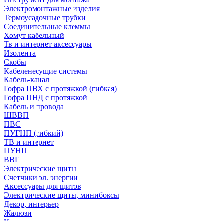
Электромонтажные изделия
Термоусадочные трубки
Соединительные клеммы
Хомут кабельный
Тв и интернет аксессуары
Изолента
Скобы
Кабеленесущие системы
Кабель-канал
Гофра ПВХ с протяжкой (гибкая)
Гофра ПНД с протяжкой
Кабель и провода
ШВВП
ПВС
ПУГНП (гибкий)
ТВ и интернет
ПУНП
ВВГ
Электрические щиты
Счетчики эл. энергии
Аксессуары для щитов
Электрические щиты, минибоксы
Декор, интерьер
Жалюзи