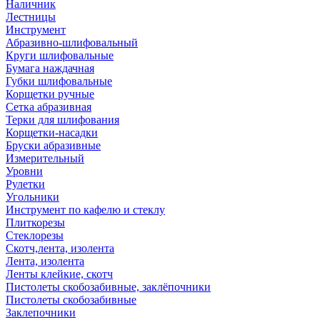
Наличник
Лестницы
Инструмент
Абразивно-шлифовальный
Круги шлифовальные
Бумага наждачная
Губки шлифовальные
Корщетки ручные
Сетка абразивная
Терки для шлифования
Корщетки-насадки
Бруски абразивные
Измерительный
Уровни
Рулетки
Угольники
Инструмент по кафелю и стеклу
Плиткорезы
Стеклорезы
Скотч,лента, изолента
Лента, изолента
Ленты клейкие, скотч
Пистолеты скобозабивные, заклёпочники
Пистолеты скобозабивные
Заклепочники