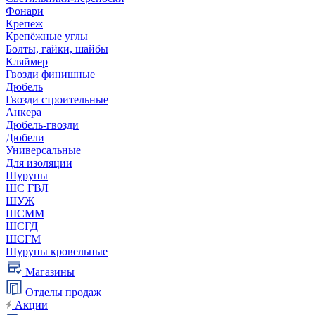
Фонари
Крепеж
Крепёжные углы
Болты, гайки, шайбы
Кляймер
Гвозди финишные
Дюбель
Гвозди строительные
Анкера
Дюбель-гвозди
Дюбели
Универсальные
Для изоляции
Шурупы
ШС ГВЛ
ШУЖ
ШСММ
ШСГД
ШСГМ
Шурупы кровельные
Магазины
Отделы продаж
Акции