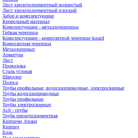
Лист хризотилцементный волнистый
Лист хризотилцементный плоский
Забор и комплектующие
Кровельный материал
Комплектующие - металлочерепица
Гибкая черепица
Комплектующие - композитной черепице luxard
Композитная черепица
Металлопрокат
Арматура
Лист
Проволока
Сталь угловая
Швеллер
Полоса
Трубы профильные, водогазопроводные, электросварные
Трубы водогазопроводные
Трубы профильные
Трубы электросварные
Асб - трубы
Труба хризотилцементная
Кирпичи, блоки
Кирпич
Блок
Под заказ кирпич