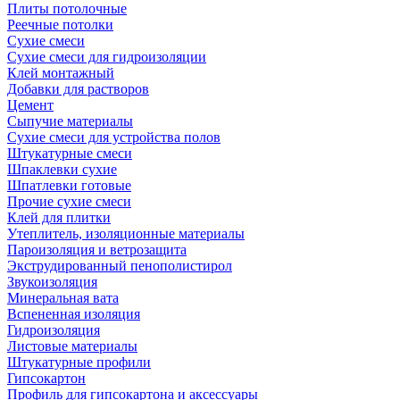
Плиты потолочные
Реечные потолки
Сухие смеси
Сухие смеси для гидроизоляции
Клей монтажный
Добавки для растворов
Цемент
Сыпучие материалы
Сухие смеси для устройства полов
Штукатурные смеси
Шпаклевки сухие
Шпатлевки готовые
Прочие сухие смеси
Клей для плитки
Утеплитель, изоляционные материалы
Пароизоляция и ветрозащита
Экструдированный пенополистирол
Звукоизоляция
Минеральная вата
Вспененная изоляция
Гидроизоляция
Листовые материалы
Штукатурные профили
Гипсокартон
Профиль для гипсокартона и аксессуары