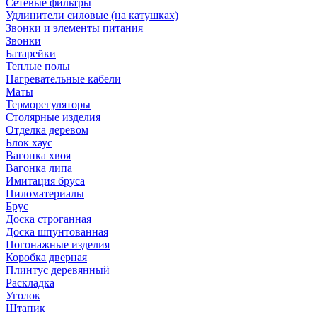
Сетевые фильтры
Удлинители силовые (на катушках)
Звонки и элементы питания
Звонки
Батарейки
Теплые полы
Нагревательные кабели
Маты
Терморегуляторы
Столярные изделия
Отделка деревом
Блок хаус
Вагонка хвоя
Вагонка липа
Имитация бруса
Пиломатериалы
Брус
Доска строганная
Доска шпунтованная
Погонажные изделия
Коробка дверная
Плинтус деревянный
Раскладка
Уголок
Штапик