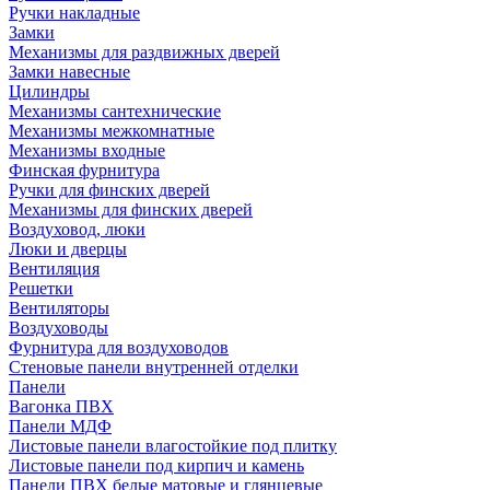
Ручки накладные
Замки
Механизмы для раздвижных дверей
Замки навесные
Цилиндры
Механизмы сантехнические
Механизмы межкомнатные
Механизмы входные
Финская фурнитура
Ручки для финских дверей
Механизмы для финских дверей
Воздуховод, люки
Люки и дверцы
Вентиляция
Решетки
Вентиляторы
Воздуховоды
Фурнитура для воздуховодов
Стеновые панели внутренней отделки
Панели
Вагонка ПВХ
Панели МДФ
Листовые панели влагостойкие под плитку
Листовые панели под кирпич и камень
Панели ПВХ белые матовые и глянцевые