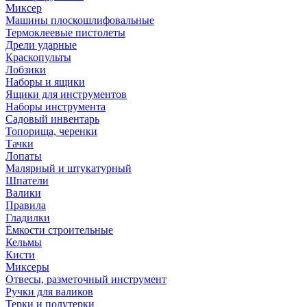
Миксер
Машины плоскошлифовальные
Термоклеевые пистолеты
Дрели ударные
Краскопульты
Лобзики
Наборы и ящики
Ящики для инструментов
Наборы инструмента
Садовый инвентарь
Топорища, черенки
Тачки
Лопаты
Малярный и штукатурный
Шпатели
Валики
Правила
Гладилки
Ёмкости строительные
Кельмы
Кисти
Миксеры
Отвесы, разметочный инструмент
Ручки для валиков
Терки и полутерки