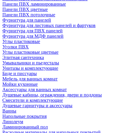
Панели ПВХ ламинированные
Панели ПВХ цветные
Панели ПВХ потолочные
Фурнитура для панелей
Фурнитура для листовых панелей и фартуков
Фурнитура для ПВХ панелей
Фурнитура для МДФ панелей
Углы пластиковые
Уголки ПВХ
Углы пластиковые цветные
Элитная сантехника
Умывальники и пьедесталы
Унитазы и комплектующие
Биде и писсуары
Мебель для ванных комнат
Мойки кухонные
Аксессуары для ванных комнат
Душевые кабины, ограждения, двери и поддоны
Смесители и комплектующие
Душевые гарнитуры и аксессуары
Ванны
Напольные покрытия
Линолеум
Ламинированный пол
Расходные материалы для напольных покрытий