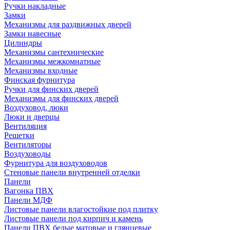
Ручки накладные
Замки
Механизмы для раздвижных дверей
Замки навесные
Цилиндры
Механизмы сантехнические
Механизмы межкомнатные
Механизмы входные
Финская фурнитура
Ручки для финских дверей
Механизмы для финских дверей
Воздуховод, люки
Люки и дверцы
Вентиляция
Решетки
Вентиляторы
Воздуховоды
Фурнитура для воздуховодов
Стеновые панели внутренней отделки
Панели
Вагонка ПВХ
Панели МДФ
Листовые панели влагостойкие под плитку
Листовые панели под кирпич и камень
Панели ПВХ белые матовые и глянцевые