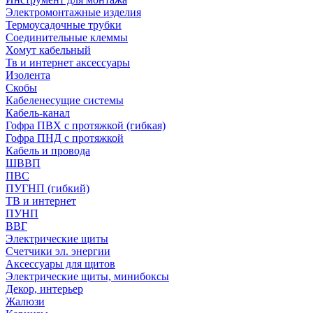
Электромонтажные изделия
Термоусадочные трубки
Соединительные клеммы
Хомут кабельный
Тв и интернет аксессуары
Изолента
Скобы
Кабеленесущие системы
Кабель-канал
Гофра ПВХ с протяжкой (гибкая)
Гофра ПНД с протяжкой
Кабель и провода
ШВВП
ПВС
ПУГНП (гибкий)
ТВ и интернет
ПУНП
ВВГ
Электрические щиты
Счетчики эл. энергии
Аксессуары для щитов
Электрические щиты, минибоксы
Декор, интерьер
Жалюзи