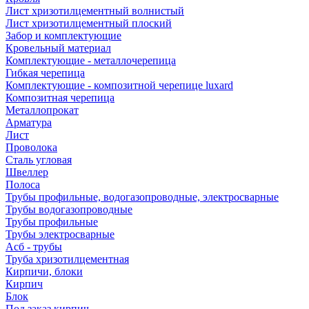
Лист хризотилцементный волнистый
Лист хризотилцементный плоский
Забор и комплектующие
Кровельный материал
Комплектующие - металлочерепица
Гибкая черепица
Комплектующие - композитной черепице luxard
Композитная черепица
Металлопрокат
Арматура
Лист
Проволока
Сталь угловая
Швеллер
Полоса
Трубы профильные, водогазопроводные, электросварные
Трубы водогазопроводные
Трубы профильные
Трубы электросварные
Асб - трубы
Труба хризотилцементная
Кирпичи, блоки
Кирпич
Блок
Под заказ кирпич