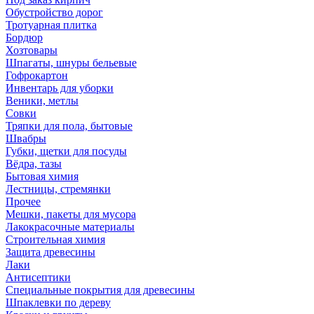
Обустройство дорог
Тротуарная плитка
Бордюр
Хозтовары
Шпагаты, шнуры бельевые
Гофрокартон
Инвентарь для уборки
Веники, метлы
Совки
Тряпки для пола, бытовые
Швабры
Губки, щетки для посуды
Вёдра, тазы
Бытовая химия
Лестницы, стремянки
Прочее
Мешки, пакеты для мусора
Лакокрасочные материалы
Строительная химия
Защита древесины
Лаки
Антисептики
Специальные покрытия для древесины
Шпаклевки по дереву