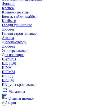
Фонари
Крепеж
Крепёжные углы
Болты, гайки, шайбы
Кляймер
Гвозди финишные
Дюбель
Гвозди строительные
Анкера
Дюбель-гвозди
Дюбели
Универсальные
Для изоляции
Шурупы
ШС ГВЛ
ШУЖ
ШСММ
ШСГД
ШСГМ
Шурупы кровельные
Магазины
Отделы продаж
Акции