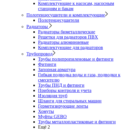
Комплектующие к насосам, насосным
станциям и бакам
Полотенцесушители и комплектующие
Полотенцесушители
Радиаторы
Радиаторы биметаллические
Решетки для радиаторов ПВХ
Радиаторы алюминиевые
Комплектующие для радиаторов
Трубопровод
Трубы полипропиленовые и фитинги
Фитинги
Запорная арматура
Гибкая подводка воды и газа, подводки к
смесителю
Трубы ПНД и фитинги
Приборы контроля и учета
Изоляция труб
Шланги для стиральных машин
Герметизирующие ленты
Хомуты
Муфты GEBO
Трубы металлопластиковые и фитинги
Ещё 2