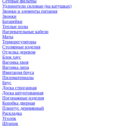
Сетевые фильтры
Удлинители силовые (на катушках)
Звонки и элементы питания
Звонки
Батарейки
Теплые полы
Нагревательные кабели
Маты
Терморегуляторы
Столярные изделия
Отделка деревом
Блок хаус
Вагонка хвоя
Вагонка липа
Имитация бруса
Пиломатериалы
Брус
Доска строганная
Доска шпунтованная
Погонажные изделия
Коробка дверная
Плинтус деревянный
Раскладка
Уголок
Штапик