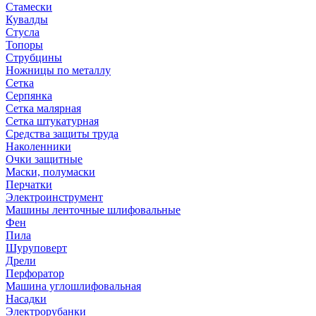
Стамески
Кувалды
Стусла
Топоры
Струбцины
Ножницы по металлу
Сетка
Серпянка
Сетка малярная
Сетка штукатурная
Средства защиты труда
Наколенники
Очки защитные
Маски, полумаски
Перчатки
Электроинструмент
Машины ленточные шлифовальные
Фен
Пила
Шуруповерт
Дрели
Перфоратор
Машина углошлифовальная
Насадки
Электрорубанки