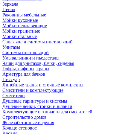
Зеркала
Пенал
Раковины мебельные
Мойки кухонные
Мойки нержавеющие
Мойки гранитные
Мойки стальные
Санфаянс и системы инсталляций
Унитазы
Системы инсталляций
Умывальники и пьедесталы
Чаши для унитазов, бачки, сиденья
Гофры, сифоны, трапы
Арматура для бачков
Писсуар
Линейные трапы и сточные комплекты
Смесители и комплектующие
Смесители
Душевые гарнитуры и системы
Душевые лейки, стойки и шланги
Комплектующие и запчасти для смесителей
Строительство домов
Железобетонные изделия
Кольцо стеновое
Кровля