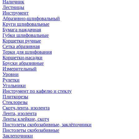
Наличник
Лестницы
Инструмент
Абразивно-шлифовальный
Круги шлифовальные
Бумага наждачная
Губки шлифовальные
Корщетки ручные
Сетка абразивная
Терки для шлифования
Корщетки-насадки
Бруски абразивные
Измерительный
Уровни
Рулетки
Угольники
Инструмент по кафелю и стеклу
Плиткорезы
Стеклорезы
Скотч,лента, изолента
Лента, изолента
Ленты клейкие, скотч
Пистолеты скобозабивные, заклёпочники
Пистолеты скобозабивные
Заклепочники