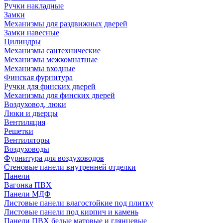
Ручки накладные
Замки
Механизмы для раздвижных дверей
Замки навесные
Цилиндры
Механизмы сантехнические
Механизмы межкомнатные
Механизмы входные
Финская фурнитура
Ручки для финских дверей
Механизмы для финских дверей
Воздуховод, люки
Люки и дверцы
Вентиляция
Решетки
Вентиляторы
Воздуховоды
Фурнитура для воздуховодов
Стеновые панели внутренней отделки
Панели
Вагонка ПВХ
Панели МДФ
Листовые панели влагостойкие под плитку
Листовые панели под кирпич и камень
Панели ПВХ белые матовые и глянцевые