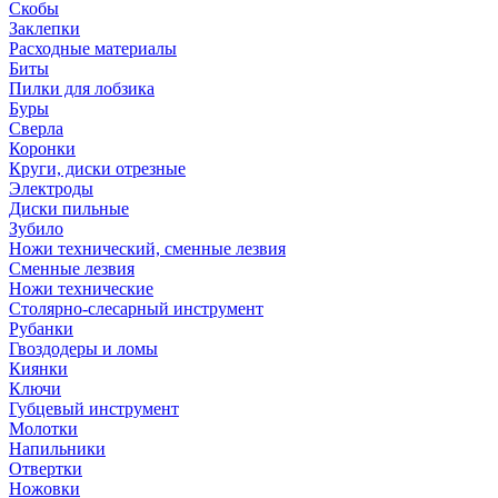
Скобы
Заклепки
Расходные материалы
Биты
Пилки для лобзика
Буры
Сверла
Коронки
Круги, диски отрезные
Электроды
Диски пильные
Зубило
Ножи технический, сменные лезвия
Сменные лезвия
Ножи технические
Столярно-слесарный инструмент
Рубанки
Гвоздодеры и ломы
Киянки
Ключи
Губцевый инструмент
Молотки
Напильники
Отвертки
Ножовки