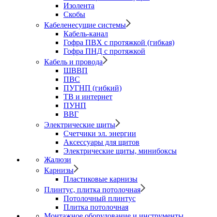
Изолента
Скобы
Кабеленесущие системы
Кабель-канал
Гофра ПВХ с протяжкой (гибкая)
Гофра ПНД с протяжкой
Кабель и провода
ШВВП
ПВС
ПУГНП (гибкий)
ТВ и интернет
ПУНП
ВВГ
Электрические щиты
Счетчики эл. энергии
Аксессуары для щитов
Электрические щиты, минибоксы
Жалюзи
Карнизы
Пластиковые карнизы
Плинтус, плитка потолочная
Потолочный плинтус
Плитка потолочная
Монтажное оборудование и инструменты