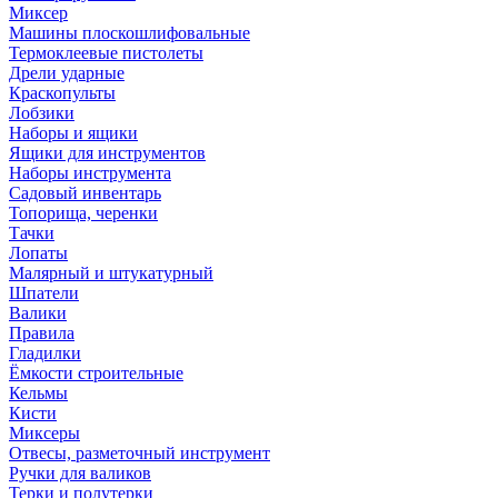
Миксер
Машины плоскошлифовальные
Термоклеевые пистолеты
Дрели ударные
Краскопульты
Лобзики
Наборы и ящики
Ящики для инструментов
Наборы инструмента
Садовый инвентарь
Топорища, черенки
Тачки
Лопаты
Малярный и штукатурный
Шпатели
Валики
Правила
Гладилки
Ёмкости строительные
Кельмы
Кисти
Миксеры
Отвесы, разметочный инструмент
Ручки для валиков
Терки и полутерки