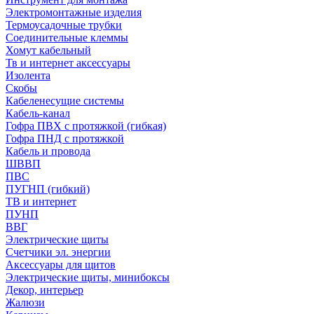
Электромонтажные изделия
Термоусадочные трубки
Соединительные клеммы
Хомут кабельный
Тв и интернет аксессуары
Изолента
Скобы
Кабеленесущие системы
Кабель-канал
Гофра ПВХ с протяжкой (гибкая)
Гофра ПНД с протяжкой
Кабель и провода
ШВВП
ПВС
ПУГНП (гибкий)
ТВ и интернет
ПУНП
ВВГ
Электрические щиты
Счетчики эл. энергии
Аксессуары для щитов
Электрические щиты, минибоксы
Декор, интерьер
Жалюзи