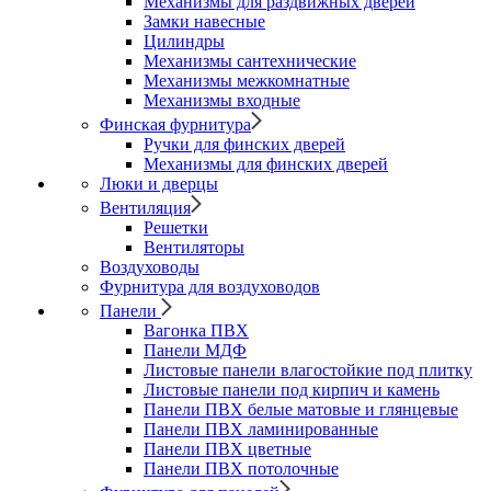
Механизмы для раздвижных дверей
Замки навесные
Цилиндры
Механизмы сантехнические
Механизмы межкомнатные
Механизмы входные
Финская фурнитура
Ручки для финских дверей
Механизмы для финских дверей
Люки и дверцы
Вентиляция
Решетки
Вентиляторы
Воздуховоды
Фурнитура для воздуховодов
Панели
Вагонка ПВХ
Панели МДФ
Листовые панели влагостойкие под плитку
Листовые панели под кирпич и камень
Панели ПВХ белые матовые и глянцевые
Панели ПВХ ламинированные
Панели ПВХ цветные
Панели ПВХ потолочные