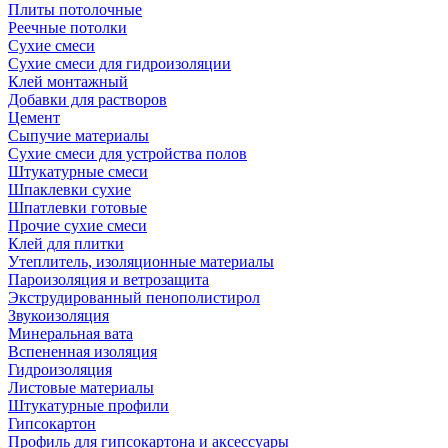
Плиты потолочные
Реечные потолки
Сухие смеси
Сухие смеси для гидроизоляции
Клей монтажный
Добавки для растворов
Цемент
Сыпучие материалы
Сухие смеси для устройства полов
Штукатурные смеси
Шпаклевки сухие
Шпатлевки готовые
Прочие сухие смеси
Клей для плитки
Утеплитель, изоляционные материалы
Пароизоляция и ветрозащита
Экструдированный пенополистирол
Звукоизоляция
Минеральная вата
Вспененная изоляция
Гидроизоляция
Листовые материалы
Штукатурные профили
Гипсокартон
Профиль для гипсокартона и аксессуары