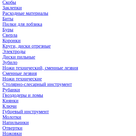
Скобы
Заклепки
Расходные материалы
Биты
Пилки для лобзика
Буры
Сверла
Коронки
Круги, диски отрезные
Электроды
Диски пильные
Зубило
Ножи технический, сменные лезвия
Сменные лезвия
Ножи технические
Столярно-слесарный инструмент
Рубанки
Гвоздодеры и ломы
Киянки
Ключи
Губцевый инструмент
Молотки
Напильники
Отвертки
Ножовки