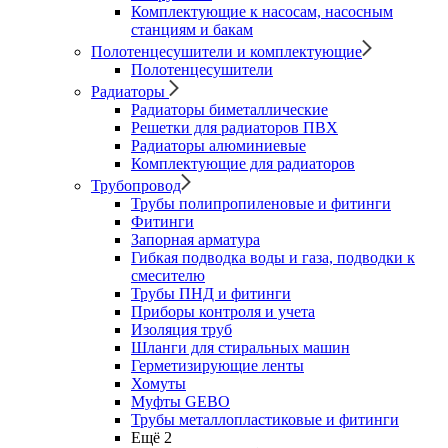
Комплектующие к насосам, насосным
станциям и бакам
Полотенцесушители и комплектующие
Полотенцесушители
Радиаторы
Радиаторы биметаллические
Решетки для радиаторов ПВХ
Радиаторы алюминиевые
Комплектующие для радиаторов
Трубопровод
Трубы полипропиленовые и фитинги
Фитинги
Запорная арматура
Гибкая подводка воды и газа, подводки к
смесителю
Трубы ПНД и фитинги
Приборы контроля и учета
Изоляция труб
Шланги для стиральных машин
Герметизирующие ленты
Хомуты
Муфты GEBO
Трубы металлопластиковые и фитинги
Ещё 2