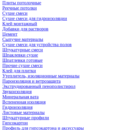
Плиты потолочные
Реечные потолки
Сухие смеси
Сухие смеси для гидроизоляции
Клей монтажный
Добавки для растворов
Цемент
Сыпучие материалы
Сухие смеси для устройства полов
Штукатурные смеси
Шпаклевки сухие
Шпатлевки готовые
Прочие сухие смеси
Клей для плитки
Утеплитель, изоляционные материалы
Пароизоляция и ветрозащита
Экструдированный пенополистирол
Звукоизоляция
Минеральная вата
Вспененная изоляция
Гидроизоляция
Листовые материалы
Штукатурные профили
Гипсокартон
Профиль для гипсокартона и аксессуары