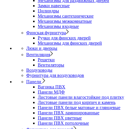
Механизмы для раздвижных дверей
Замки навесные
Цилиндры
Механизмы сантехнические
Механизмы межкомнатные
Механизмы входные
Финская фурнитура
Ручки для финских дверей
Механизмы для финских дверей
Люки и дверцы
Вентиляция
Решетки
Вентиляторы
Воздуховоды
Фурнитура для воздуховодов
Панели
Вагонка ПВХ
Панели МДФ
Листовые панели влагостойкие под плитку
Листовые панели под кирпич и камень
Панели ПВХ белые матовые и глянцевые
Панели ПВХ ламинированные
Панели ПВХ цветные
Панели ПВХ потолочные