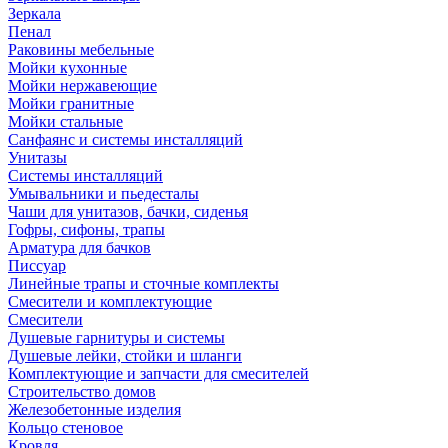
Зеркала
Пенал
Раковины мебельные
Мойки кухонные
Мойки нержавеющие
Мойки гранитные
Мойки стальные
Санфаянс и системы инсталляций
Унитазы
Системы инсталляций
Умывальники и пьедесталы
Чаши для унитазов, бачки, сиденья
Гофры, сифоны, трапы
Арматура для бачков
Писсуар
Линейные трапы и сточные комплекты
Смесители и комплектующие
Смесители
Душевые гарнитуры и системы
Душевые лейки, стойки и шланги
Комплектующие и запчасти для смесителей
Строительство домов
Железобетонные изделия
Кольцо стеновое
Кровля