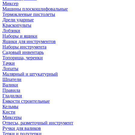
Миксер
Машины плоскошлифовальные
Термоклеевые пистолеты
Дрели ударные
Краскопульты
Лобзики
Наборы и ящики
Ящики для инструментов
Наборы инструмента
Садовый инвентарь
Топорища, черенки
Тачки
Лопаты
Малярный и штукатурный
Шпатели
Валики
Правила
Гладилки
Ёмкости строительные
Кельмы
Кисти
Миксеры
Отвесы, разметочный инструмент
Ручки для валиков
Терки и полутерки