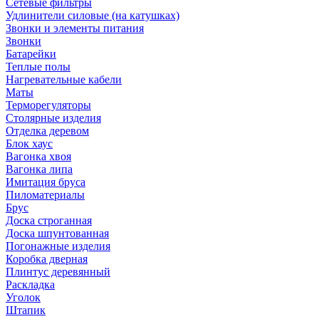
Сетевые фильтры
Удлинители силовые (на катушках)
Звонки и элементы питания
Звонки
Батарейки
Теплые полы
Нагревательные кабели
Маты
Терморегуляторы
Столярные изделия
Отделка деревом
Блок хаус
Вагонка хвоя
Вагонка липа
Имитация бруса
Пиломатериалы
Брус
Доска строганная
Доска шпунтованная
Погонажные изделия
Коробка дверная
Плинтус деревянный
Раскладка
Уголок
Штапик