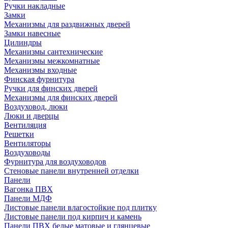
Ручки накладные
Замки
Механизмы для раздвижных дверей
Замки навесные
Цилиндры
Механизмы сантехнические
Механизмы межкомнатные
Механизмы входные
Финская фурнитура
Ручки для финских дверей
Механизмы для финских дверей
Воздуховод, люки
Люки и дверцы
Вентиляция
Решетки
Вентиляторы
Воздуховоды
Фурнитура для воздуховодов
Стеновые панели внутренней отделки
Панели
Вагонка ПВХ
Панели МДФ
Листовые панели влагостойкие под плитку
Листовые панели под кирпич и камень
Панели ПВХ белые матовые и глянцевые