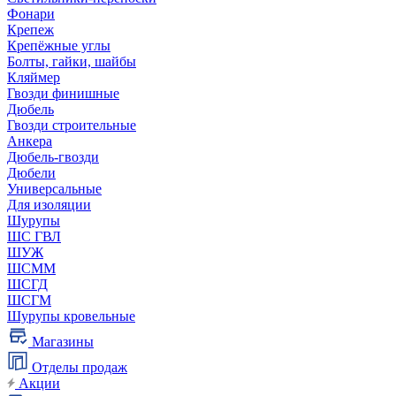
Фонари
Крепеж
Крепёжные углы
Болты, гайки, шайбы
Кляймер
Гвозди финишные
Дюбель
Гвозди строительные
Анкера
Дюбель-гвозди
Дюбели
Универсальные
Для изоляции
Шурупы
ШС ГВЛ
ШУЖ
ШСММ
ШСГД
ШСГМ
Шурупы кровельные
Магазины
Отделы продаж
Акции