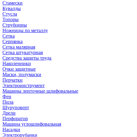
Стамески
Кувалды
Стусла
Топоры
Струбцины
Ножницы по металлу
Сетка
Серпянка
Сетка малярная
Сетка штукатурная
Средства защиты труда
Наколенники
Очки защитные
Маски, полумаски
Перчатки
Электроинструмент
Машины ленточные шлифовальные
Фен
Пила
Шуруповерт
Дрели
Перфоратор
Машина углошлифовальная
Насадки
Электрорубанки