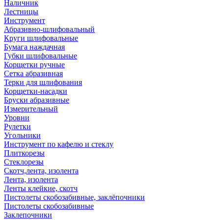
Наличник
Лестницы
Инструмент
Абразивно-шлифовальный
Круги шлифовальные
Бумага наждачная
Губки шлифовальные
Корщетки ручные
Сетка абразивная
Терки для шлифования
Корщетки-насадки
Бруски абразивные
Измерительный
Уровни
Рулетки
Угольники
Инструмент по кафелю и стеклу
Плиткорезы
Стеклорезы
Скотч,лента, изолента
Лента, изолента
Ленты клейкие, скотч
Пистолеты скобозабивные, заклёпочники
Пистолеты скобозабивные
Заклепочники