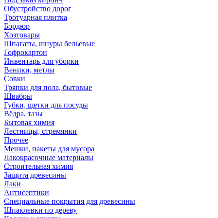
Обустройство дорог
Тротуарная плитка
Бордюр
Хозтовары
Шпагаты, шнуры бельевые
Гофрокартон
Инвентарь для уборки
Веники, метлы
Совки
Тряпки для пола, бытовые
Швабры
Губки, щетки для посуды
Вёдра, тазы
Бытовая химия
Лестницы, стремянки
Прочее
Мешки, пакеты для мусора
Лакокрасочные материалы
Строительная химия
Защита древесины
Лаки
Антисептики
Специальные покрытия для древесины
Шпаклевки по дереву