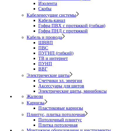
Изолента
Скобы
Кабеленесущие системы
Кабель-канал
Гофра ПВХ с протяжкой (гибкая)
Гофра ПНД с протяжкой
Кабель и провода
ШВВП
ПВС
ПУГНП (гибкий)
ТВ и интернет
ПУНП
ВВГ
Электрические щиты
Счетчики эл. энергии
Аксессуары для щитов
Электрические щиты, минибоксы
Жалюзи
Карнизы
Пластиковые карнизы
Плинтус, плитка потолочная
Потолочный плинтус
Плитка потолочная
Монтажное оборудование и инструменты