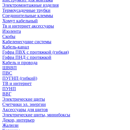
Электромонтажные изделия
Термоусадочные трубки
Соединительные клеммы
Хомут кабельный
Тв и интернет аксессуары
Изолента
Скобы
Кабеленесущие системы
Кабель-канал
Гофра ПВХ с протяжкой (гибкая)
Гофра ПНД с протяжкой
Кабель и провода
ШВВП
ПВС
ПУГНП (гибкий)
ТВ и интернет
ПУНП
ВВГ
Электрические щиты
Счетчики эл. энергии
Аксессуары для щитов
Электрические щиты, минибоксы
Декор, интерьер
Жалюзи