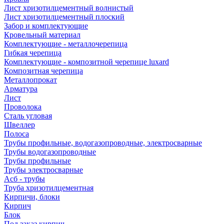
Лист хризотилцементный волнистый
Лист хризотилцементный плоский
Забор и комплектующие
Кровельный материал
Комплектующие - металлочерепица
Гибкая черепица
Комплектующие - композитной черепице luxard
Композитная черепица
Металлопрокат
Арматура
Лист
Проволока
Сталь угловая
Швеллер
Полоса
Трубы профильные, водогазопроводные, электросварные
Трубы водогазопроводные
Трубы профильные
Трубы электросварные
Асб - трубы
Труба хризотилцементная
Кирпичи, блоки
Кирпич
Блок
Под заказ кирпич