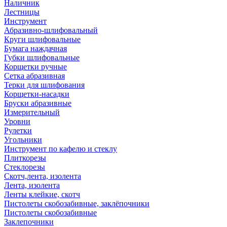
Наличник
Лестницы
Инструмент
Абразивно-шлифовальный
Круги шлифовальные
Бумага наждачная
Губки шлифовальные
Корщетки ручные
Сетка абразивная
Терки для шлифования
Корщетки-насадки
Бруски абразивные
Измерительный
Уровни
Рулетки
Угольники
Инструмент по кафелю и стеклу
Плиткорезы
Стеклорезы
Скотч,лента, изолента
Лента, изолента
Ленты клейкие, скотч
Пистолеты скобозабивные, заклёпочники
Пистолеты скобозабивные
Заклепочники