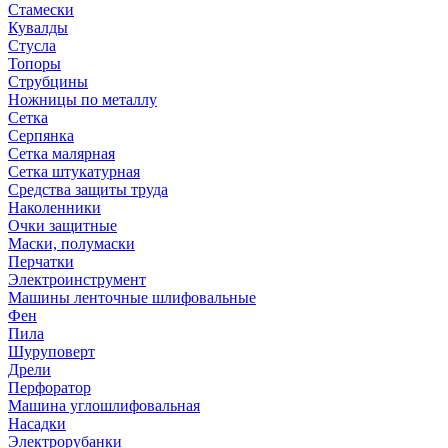
Стамески
Кувалды
Стусла
Топоры
Струбцины
Ножницы по металлу
Сетка
Серпянка
Сетка малярная
Сетка штукатурная
Средства защиты труда
Наколенники
Очки защитные
Маски, полумаски
Перчатки
Электроинструмент
Машины ленточные шлифовальные
Фен
Пила
Шуруповерт
Дрели
Перфоратор
Машина углошлифовальная
Насадки
Электрорубанки