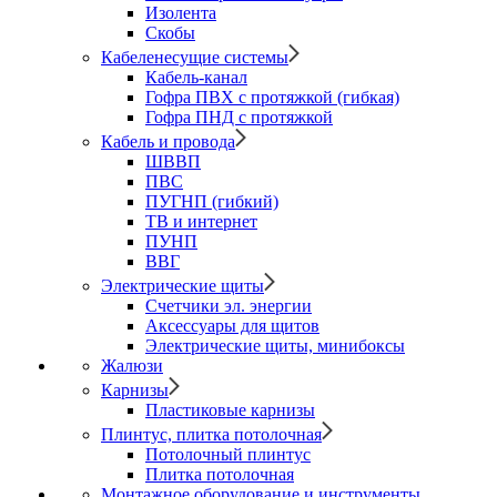
Изолента
Скобы
Кабеленесущие системы
Кабель-канал
Гофра ПВХ с протяжкой (гибкая)
Гофра ПНД с протяжкой
Кабель и провода
ШВВП
ПВС
ПУГНП (гибкий)
ТВ и интернет
ПУНП
ВВГ
Электрические щиты
Счетчики эл. энергии
Аксессуары для щитов
Электрические щиты, минибоксы
Жалюзи
Карнизы
Пластиковые карнизы
Плинтус, плитка потолочная
Потолочный плинтус
Плитка потолочная
Монтажное оборудование и инструменты