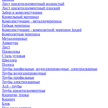
Лист хризотилцементный волнистый
Лист хризотилцементный плоский
Забор и комплектующие
Кровельный материал
Комплектующие - металлочерепица
Гибкая черепица
Комплектующие - композитной черепице luxard
Композитная черепица
Металлопрокат
Арматура
Лист
Проволока
Сталь угловая
Швеллер
Полоса
Трубы профильные, водогазопроводные, электросварные
Трубы водогазопроводные
Трубы профильные
Трубы электросварные
Асб - трубы
Труба хризотилцементная
Кирпичи, блоки
Кирпич
Блок
Под заказ кирпич