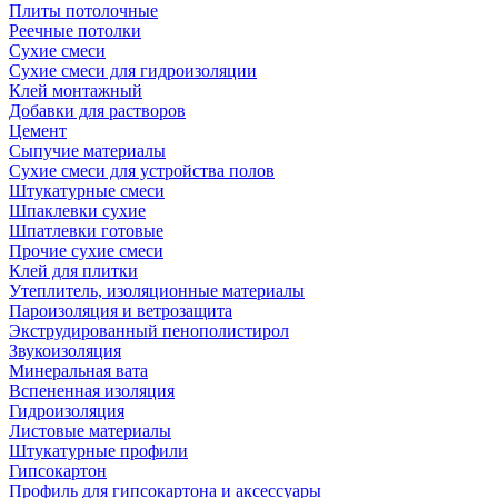
Плиты потолочные
Реечные потолки
Сухие смеси
Сухие смеси для гидроизоляции
Клей монтажный
Добавки для растворов
Цемент
Сыпучие материалы
Сухие смеси для устройства полов
Штукатурные смеси
Шпаклевки сухие
Шпатлевки готовые
Прочие сухие смеси
Клей для плитки
Утеплитель, изоляционные материалы
Пароизоляция и ветрозащита
Экструдированный пенополистирол
Звукоизоляция
Минеральная вата
Вспененная изоляция
Гидроизоляция
Листовые материалы
Штукатурные профили
Гипсокартон
Профиль для гипсокартона и аксессуары