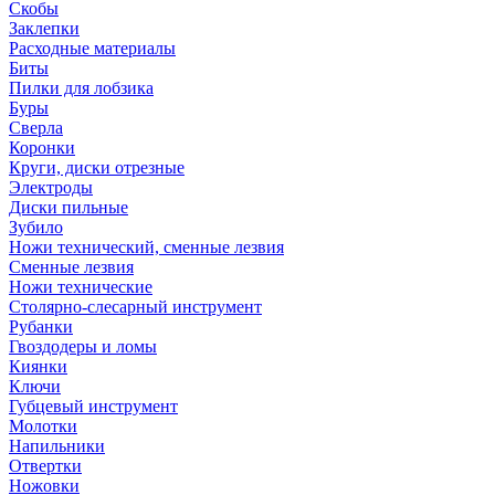
Скобы
Заклепки
Расходные материалы
Биты
Пилки для лобзика
Буры
Сверла
Коронки
Круги, диски отрезные
Электроды
Диски пильные
Зубило
Ножи технический, сменные лезвия
Сменные лезвия
Ножи технические
Столярно-слесарный инструмент
Рубанки
Гвоздодеры и ломы
Киянки
Ключи
Губцевый инструмент
Молотки
Напильники
Отвертки
Ножовки