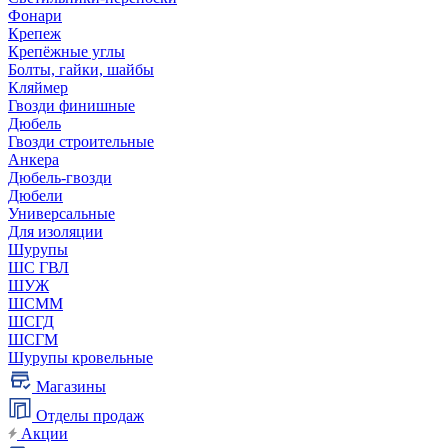
Фонари
Крепеж
Крепёжные углы
Болты, гайки, шайбы
Кляймер
Гвозди финишные
Дюбель
Гвозди строительные
Анкера
Дюбель-гвозди
Дюбели
Универсальные
Для изоляции
Шурупы
ШС ГВЛ
ШУЖ
ШСММ
ШСГД
ШСГМ
Шурупы кровельные
Магазины
Отделы продаж
Акции