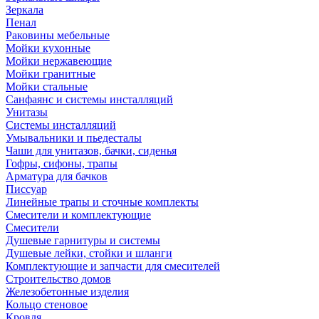
Зеркала
Пенал
Раковины мебельные
Мойки кухонные
Мойки нержавеющие
Мойки гранитные
Мойки стальные
Санфаянс и системы инсталляций
Унитазы
Системы инсталляций
Умывальники и пьедесталы
Чаши для унитазов, бачки, сиденья
Гофры, сифоны, трапы
Арматура для бачков
Писсуар
Линейные трапы и сточные комплекты
Смесители и комплектующие
Смесители
Душевые гарнитуры и системы
Душевые лейки, стойки и шланги
Комплектующие и запчасти для смесителей
Строительство домов
Железобетонные изделия
Кольцо стеновое
Кровля