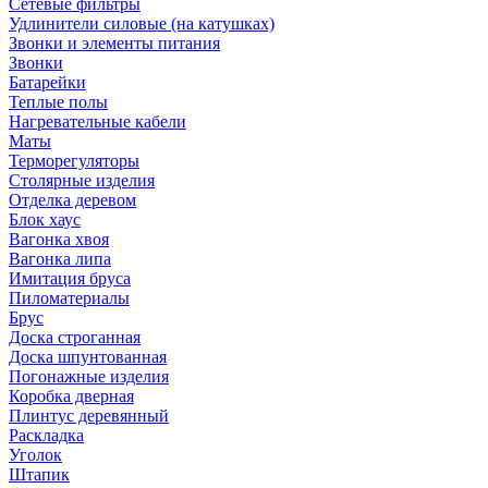
Сетевые фильтры
Удлинители силовые (на катушках)
Звонки и элементы питания
Звонки
Батарейки
Теплые полы
Нагревательные кабели
Маты
Терморегуляторы
Столярные изделия
Отделка деревом
Блок хаус
Вагонка хвоя
Вагонка липа
Имитация бруса
Пиломатериалы
Брус
Доска строганная
Доска шпунтованная
Погонажные изделия
Коробка дверная
Плинтус деревянный
Раскладка
Уголок
Штапик