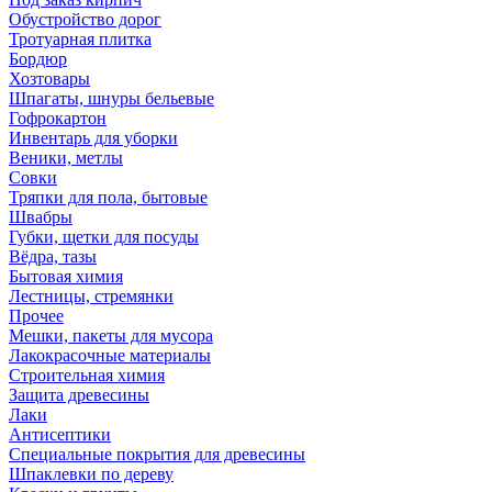
Обустройство дорог
Тротуарная плитка
Бордюр
Хозтовары
Шпагаты, шнуры бельевые
Гофрокартон
Инвентарь для уборки
Веники, метлы
Совки
Тряпки для пола, бытовые
Швабры
Губки, щетки для посуды
Вёдра, тазы
Бытовая химия
Лестницы, стремянки
Прочее
Мешки, пакеты для мусора
Лакокрасочные материалы
Строительная химия
Защита древесины
Лаки
Антисептики
Специальные покрытия для древесины
Шпаклевки по дереву