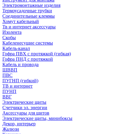
Электромонтажные изделия
Термоусадочные трубки
Соединительные клеммы
Хомут кабельный
Тв и интернет аксессуары
Изолента
Скобы
Кабеленесущие системы
Кабель-канал
Гофра ПВХ с протяжкой (гибкая)
Гофра ПНД с протяжкой
Кабель и провода
ШВВП
ПВС
ПУГНП (гибкий)
ТВ и интернет
ПУНП
ВВГ
Электрические щиты
Счетчики эл. энергии
Аксессуары для щитов
Электрические щиты, минибоксы
Декор, интерьер
Жалюзи