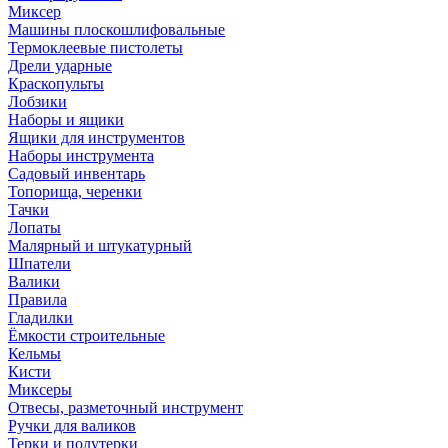
Миксер
Машины плоскошлифовальные
Термоклеевые пистолеты
Дрели ударные
Краскопульты
Лобзики
Наборы и ящики
Ящики для инструментов
Наборы инструмента
Садовый инвентарь
Топорища, черенки
Тачки
Лопаты
Малярный и штукатурный
Шпатели
Валики
Правила
Гладилки
Ёмкости строительные
Кельмы
Кисти
Миксеры
Отвесы, разметочный инструмент
Ручки для валиков
Терки и полутерки