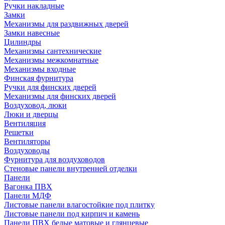
Ручки накладные
Замки
Механизмы для раздвижных дверей
Замки навесные
Цилиндры
Механизмы сантехнические
Механизмы межкомнатные
Механизмы входные
Финская фурнитура
Ручки для финских дверей
Механизмы для финских дверей
Воздуховод, люки
Люки и дверцы
Вентиляция
Решетки
Вентиляторы
Воздуховоды
Фурнитура для воздуховодов
Стеновые панели внутренней отделки
Панели
Вагонка ПВХ
Панели МДФ
Листовые панели влагостойкие под плитку
Листовые панели под кирпич и камень
Панели ПВХ белые матовые и глянцевые