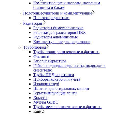
Комплектующие к насосам, насосным
станциям и бакам
Полотенцесушители и комплектующие
Полотенцесушители
Радиаторы
Радиаторы биметаллические
Решетки для радиаторов ПВХ
Радиаторы алюминиевые
Комплектующие для радиаторов
Трубопровод
Трубы полипропиленовые и фитинги
Фитинги
Запорная арматура
Гибкая подводка воды и газа, подводки к
смесителю
Трубы ПНД и фитинги
Приборы контроля и учета
Изоляция труб
Шланги для стиральных машин
Герметизирующие ленты
Хомуты
Муфты GEBO
Трубы металлопластиковые и фитинги
Ещё 2