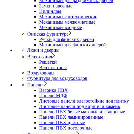
Механизмы для раздвижных дверей
Замки навесные
Цилиндры
Механизмы сантехнические
Механизмы межкомнатные
Механизмы входные
Финская фурнитура
Ручки для финских дверей
Механизмы для финских дверей
Люки и дверцы
Вентиляция
Решетки
Вентиляторы
Воздуховоды
Фурнитура для воздуховодов
Панели
Вагонка ПВХ
Панели МДФ
Листовые панели влагостойкие под плитку
Листовые панели под кирпич и камень
Панели ПВХ белые матовые и глянцевые
Панели ПВХ ламинированные
Панели ПВХ цветные
Панели ПВХ потолочные