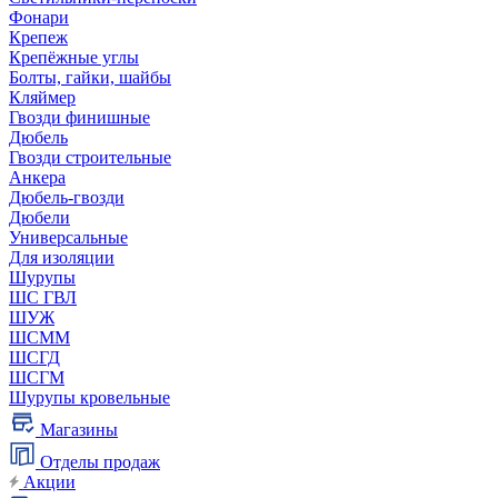
Фонари
Крепеж
Крепёжные углы
Болты, гайки, шайбы
Кляймер
Гвозди финишные
Дюбель
Гвозди строительные
Анкера
Дюбель-гвозди
Дюбели
Универсальные
Для изоляции
Шурупы
ШС ГВЛ
ШУЖ
ШСММ
ШСГД
ШСГМ
Шурупы кровельные
Магазины
Отделы продаж
Акции