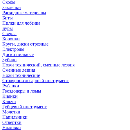
Скобы
Заклепки
Расходные материалы
Биты
Пилки для лобзика
Буры
Сверла
Коронки
Круги, диски отрезные
Электроды
Диски пильные
Зубило
Ножи технический, сменные лезвия
Сменные лезвия
Ножи технические
Столярно-слесарный инструмент
Рубанки
Гвоздодеры и ломы
Киянки
Ключи
Губцевый инструмент
Молотки
Напильники
Отвертки
Ножовки