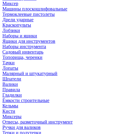
Миксер
Машины плоскошлифовальные
Термоклеевые пистолеты
Дрели ударные
Краскопульты
Лобзики
Наборы и ящики
Ящики для инструментов
Наборы инструмента
Садовый инвентарь
Топорища, черенки
Тачки
Лопаты
Малярный и штукатурный
Шпатели
Валики
Правила
Гладилки
Ёмкости строительные
Кельмы
Кисти
Миксеры
Отвесы, разметочный инструмент
Ручки для валиков
Терки и полутерки