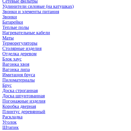
Сетевые фильтры
Удлинители силовые (на катушках)
Звонки и элементы питания
Звонки
Батарейки
Теплые полы
Нагревательные кабели
Маты
Терморегуляторы
Столярные изделия
Отделка деревом
Блок хаус
Вагонка хвоя
Вагонка липа
Имитация бруса
Пиломатериалы
Брус
Доска строганная
Доска шпунтованная
Погонажные изделия
Коробка дверная
Плинтус деревянный
Раскладка
Уголок
Штапик