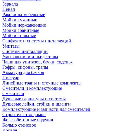
Зеркала
Пенал
Раковины мебельные
Мойки кухонные
Мойки нержавеющие
Мойки гранитные
Мойки стальные
Санфаянс и системы инсталляций
Унитазы
Системы инсталляций
Умывальники и пьедесталы
Чаши для унитазов, бачки, сиденья
Гофры, сифоны, трапы
Арматура для бачков
Писсуар
Линейные трапы и сточные комплекты
Смесители и комплектующие
Смесители
Душевые гарнитуры и системы
Душевые лейки, стойки и шланги
Комплектующие и запчасти для смесителей
Строительство домов
Железобетонные изделия
Кольцо стеновое
Кровля