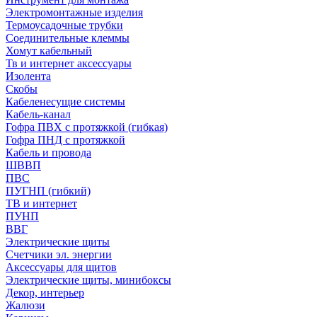
Электромонтажные изделия
Термоусадочные трубки
Соединительные клеммы
Хомут кабельный
Тв и интернет аксессуары
Изолента
Скобы
Кабеленесущие системы
Кабель-канал
Гофра ПВХ с протяжкой (гибкая)
Гофра ПНД с протяжкой
Кабель и провода
ШВВП
ПВС
ПУГНП (гибкий)
ТВ и интернет
ПУНП
ВВГ
Электрические щиты
Счетчики эл. энергии
Аксессуары для щитов
Электрические щиты, минибоксы
Декор, интерьер
Жалюзи