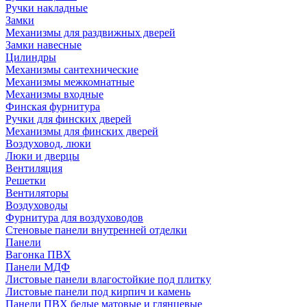
Ручки накладные
Замки
Механизмы для раздвижных дверей
Замки навесные
Цилиндры
Механизмы сантехнические
Механизмы межкомнатные
Механизмы входные
Финская фурнитура
Ручки для финских дверей
Механизмы для финских дверей
Воздуховод, люки
Люки и дверцы
Вентиляция
Решетки
Вентиляторы
Воздуховоды
Фурнитура для воздуховодов
Стеновые панели внутренней отделки
Панели
Вагонка ПВХ
Панели МДФ
Листовые панели влагостойкие под плитку
Листовые панели под кирпич и камень
Панели ПВХ белые матовые и глянцевые