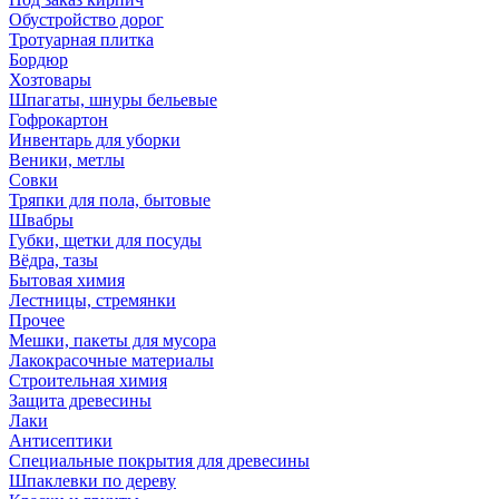
Обустройство дорог
Тротуарная плитка
Бордюр
Хозтовары
Шпагаты, шнуры бельевые
Гофрокартон
Инвентарь для уборки
Веники, метлы
Совки
Тряпки для пола, бытовые
Швабры
Губки, щетки для посуды
Вёдра, тазы
Бытовая химия
Лестницы, стремянки
Прочее
Мешки, пакеты для мусора
Лакокрасочные материалы
Строительная химия
Защита древесины
Лаки
Антисептики
Специальные покрытия для древесины
Шпаклевки по дереву