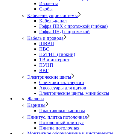
Изолента
Скобы
Кабеленесущие системы
Кабель-канал
Гофра ПВХ с протяжкой (гибкая)
Гофра ПНД с протяжкой
Кабель и провода
ШВВП
ПВС
ПУГНП (гибкий)
ТВ и интернет
ПУНП
ВВГ
Электрические щиты
Счетчики эл. энергии
Аксессуары для щитов
Электрические щиты, минибоксы
Жалюзи
Карнизы
Пластиковые карнизы
Плинтус, плитка потолочная
Потолочный плинтус
Плитка потолочная
Монтажное оборудование и инструменты