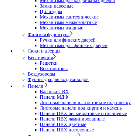
Механизмы для раздвижных дверей
Замки навесные
Цилиндры
Механизмы сантехнические
Механизмы межкомнатные
Механизмы входные
Финская фурнитура
Ручки для финских дверей
Механизмы для финских дверей
Люки и дверцы
Вентиляция
Решетки
Вентиляторы
Воздуховоды
Фурнитура для воздуховодов
Панели
Вагонка ПВХ
Панели МДФ
Листовые панели влагостойкие под плитку
Листовые панели под кирпич и камень
Панели ПВХ белые матовые и глянцевые
Панели ПВХ ламинированные
Панели ПВХ цветные
Панели ПВХ потолочные