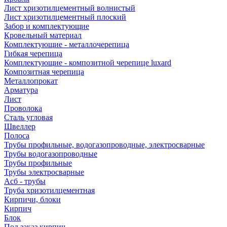
Лист хризотилцементный волнистый
Лист хризотилцементный плоский
Забор и комплектующие
Кровельный материал
Комплектующие - металлочерепица
Гибкая черепица
Комплектующие - композитной черепице luxard
Композитная черепица
Металлопрокат
Арматура
Лист
Проволока
Сталь угловая
Швеллер
Полоса
Трубы профильные, водогазопроводные, электросварные
Трубы водогазопроводные
Трубы профильные
Трубы электросварные
Асб - трубы
Труба хризотилцементная
Кирпичи, блоки
Кирпич
Блок
Под заказ кирпич