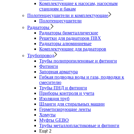
Комплектующие к насосам, насосным
станциям и бакам
Полотенцесушители и комплектующие
Полотенцесушители
Радиаторы
Радиаторы биметаллические
Решетки для радиаторов ПВХ
Радиаторы алюминиевые
Комплектующие для радиаторов
Трубопровод
Трубы полипропиленовые и фитинги
Фитинги
Запорная арматура
Гибкая подводка воды и газа, подводки к
смесителю
Трубы ПНД и фитинги
Приборы контроля и учета
Изоляция труб
Шланги для стиральных машин
Герметизирующие ленты
Хомуты
Муфты GEBO
Трубы металлопластиковые и фитинги
Ещё 2