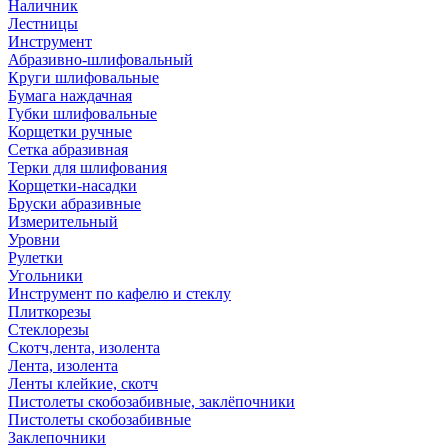
Наличник
Лестницы
Инструмент
Абразивно-шлифовальный
Круги шлифовальные
Бумага наждачная
Губки шлифовальные
Корщетки ручные
Сетка абразивная
Терки для шлифования
Корщетки-насадки
Бруски абразивные
Измерительный
Уровни
Рулетки
Угольники
Инструмент по кафелю и стеклу
Плиткорезы
Стеклорезы
Скотч,лента, изолента
Лента, изолента
Ленты клейкие, скотч
Пистолеты скобозабивные, заклёпочники
Пистолеты скобозабивные
Заклепочники