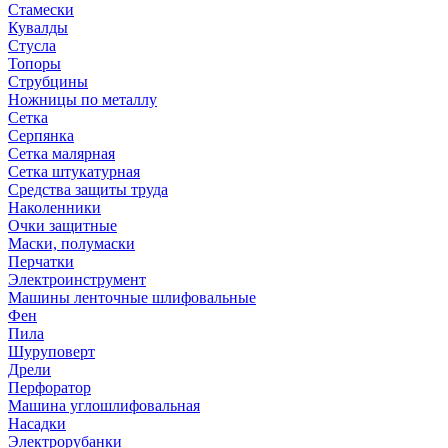
Стамески
Кувалды
Стусла
Топоры
Струбцины
Ножницы по металлу
Сетка
Серпянка
Сетка малярная
Сетка штукатурная
Средства защиты труда
Наколенники
Очки защитные
Маски, полумаски
Перчатки
Электроинструмент
Машины ленточные шлифовальные
Фен
Пила
Шуруповерт
Дрели
Перфоратор
Машина углошлифовальная
Насадки
Электрорубанки