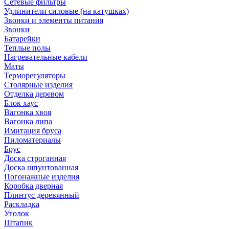
Сетевые фильтры
Удлинители силовые (на катушках)
Звонки и элементы питания
Звонки
Батарейки
Теплые полы
Нагревательные кабели
Маты
Терморегуляторы
Столярные изделия
Отделка деревом
Блок хаус
Вагонка хвоя
Вагонка липа
Имитация бруса
Пиломатериалы
Брус
Доска строганная
Доска шпунтованная
Погонажные изделия
Коробка дверная
Плинтус деревянный
Раскладка
Уголок
Штапик