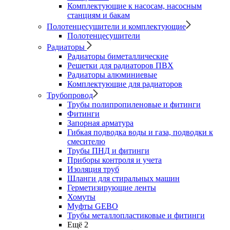
Комплектующие к насосам, насосным
станциям и бакам
Полотенцесушители и комплектующие
Полотенцесушители
Радиаторы
Радиаторы биметаллические
Решетки для радиаторов ПВХ
Радиаторы алюминиевые
Комплектующие для радиаторов
Трубопровод
Трубы полипропиленовые и фитинги
Фитинги
Запорная арматура
Гибкая подводка воды и газа, подводки к
смесителю
Трубы ПНД и фитинги
Приборы контроля и учета
Изоляция труб
Шланги для стиральных машин
Герметизирующие ленты
Хомуты
Муфты GEBO
Трубы металлопластиковые и фитинги
Ещё 2