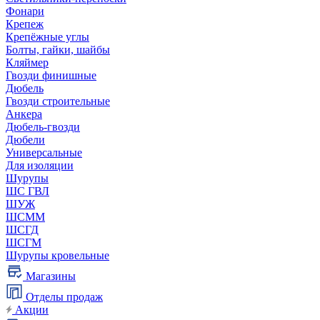
Фонари
Крепеж
Крепёжные углы
Болты, гайки, шайбы
Кляймер
Гвозди финишные
Дюбель
Гвозди строительные
Анкера
Дюбель-гвозди
Дюбели
Универсальные
Для изоляции
Шурупы
ШС ГВЛ
ШУЖ
ШСММ
ШСГД
ШСГМ
Шурупы кровельные
Магазины
Отделы продаж
Акции