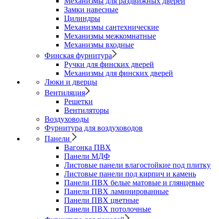
Механизмы для раздвижных дверей
Замки навесные
Цилиндры
Механизмы сантехнические
Механизмы межкомнатные
Механизмы входные
Финская фурнитура
Ручки для финских дверей
Механизмы для финских дверей
Люки и дверцы
Вентиляция
Решетки
Вентиляторы
Воздуховоды
Фурнитура для воздуховодов
Панели
Вагонка ПВХ
Панели МДФ
Листовые панели влагостойкие под плитку
Листовые панели под кирпич и камень
Панели ПВХ белые матовые и глянцевые
Панели ПВХ ламинированные
Панели ПВХ цветные
Панели ПВХ потолочные