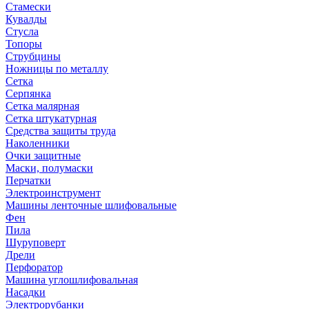
Стамески
Кувалды
Стусла
Топоры
Струбцины
Ножницы по металлу
Сетка
Серпянка
Сетка малярная
Сетка штукатурная
Средства защиты труда
Наколенники
Очки защитные
Маски, полумаски
Перчатки
Электроинструмент
Машины ленточные шлифовальные
Фен
Пила
Шуруповерт
Дрели
Перфоратор
Машина углошлифовальная
Насадки
Электрорубанки