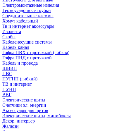
Электромонтажные изделия
Термоусадочные трубки
Соединительные клеммы
Хомут кабельный
Тв и интернет аксессуары
Изолента
Скобы
Кабеленесущие системы
Кабель-канал
Гофра ПВХ с протяжкой (гибкая)
Гофра ПНД с протяжкой
Кабель и провода
ШВВП
ПВС
ПУГНП (гибкий)
ТВ и интернет
ПУНП
ВВГ
Электрические щиты
Счетчики эл. энергии
Аксессуары для щитов
Электрические щиты, минибоксы
Декор, интерьер
Жалюзи