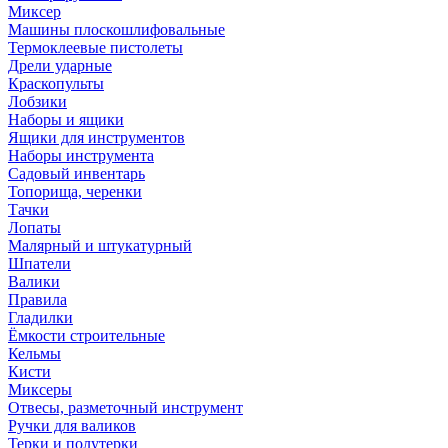
Миксер
Машины плоскошлифовальные
Термоклеевые пистолеты
Дрели ударные
Краскопульты
Лобзики
Наборы и ящики
Ящики для инструментов
Наборы инструмента
Садовый инвентарь
Топорища, черенки
Тачки
Лопаты
Малярный и штукатурный
Шпатели
Валики
Правила
Гладилки
Ёмкости строительные
Кельмы
Кисти
Миксеры
Отвесы, разметочный инструмент
Ручки для валиков
Терки и полутерки