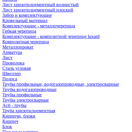
Лист хризотилцементный волнистый
Лист хризотилцементный плоский
Забор и комплектующие
Кровельный материал
Комплектующие - металлочерепица
Гибкая черепица
Комплектующие - композитной черепице luxard
Композитная черепица
Металлопрокат
Арматура
Лист
Проволока
Сталь угловая
Швеллер
Полоса
Трубы профильные, водогазопроводные, электросварные
Трубы водогазопроводные
Трубы профильные
Трубы электросварные
Асб - трубы
Труба хризотилцементная
Кирпичи, блоки
Кирпич
Блок
Под заказ кирпич