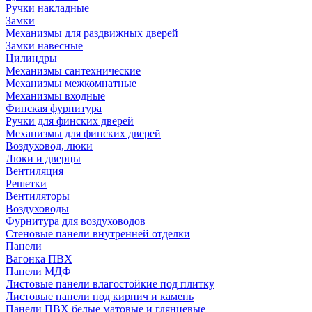
Ручки накладные
Замки
Механизмы для раздвижных дверей
Замки навесные
Цилиндры
Механизмы сантехнические
Механизмы межкомнатные
Механизмы входные
Финская фурнитура
Ручки для финских дверей
Механизмы для финских дверей
Воздуховод, люки
Люки и дверцы
Вентиляция
Решетки
Вентиляторы
Воздуховоды
Фурнитура для воздуховодов
Стеновые панели внутренней отделки
Панели
Вагонка ПВХ
Панели МДФ
Листовые панели влагостойкие под плитку
Листовые панели под кирпич и камень
Панели ПВХ белые матовые и глянцевые