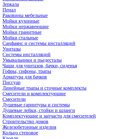
Зеркала
Пенал
Раковины мебельные
Мойки кухонные
Мойки нержавеющие
Мойки гранитные
Мойки стальные
Санфаянс и системы инсталляций
Унитазы
Системы инсталляций
Умывальники и пьедесталы
Чаши для унитазов, бачки, сиденья
Гофры, сифоны, трапы
Арматура для бачков
Писсуар
Линейные трапы и сточные комплекты
Смесители и комплектующие
Смесители
Душевые гарнитуры и системы
Душевые лейки, стойки и шланги
Комплектующие и запчасти для смесителей
Строительство домов
Железобетонные изделия
Кольцо стеновое
Кровля