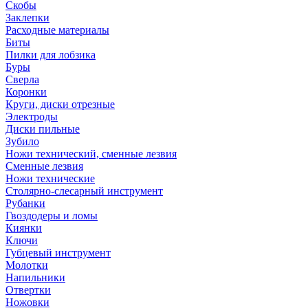
Скобы
Заклепки
Расходные материалы
Биты
Пилки для лобзика
Буры
Сверла
Коронки
Круги, диски отрезные
Электроды
Диски пильные
Зубило
Ножи технический, сменные лезвия
Сменные лезвия
Ножи технические
Столярно-слесарный инструмент
Рубанки
Гвоздодеры и ломы
Киянки
Ключи
Губцевый инструмент
Молотки
Напильники
Отвертки
Ножовки