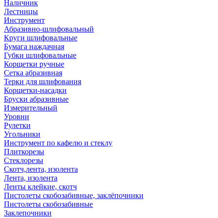
Наличник
Лестницы
Инструмент
Абразивно-шлифовальный
Круги шлифовальные
Бумага наждачная
Губки шлифовальные
Корщетки ручные
Сетка абразивная
Терки для шлифования
Корщетки-насадки
Бруски абразивные
Измерительный
Уровни
Рулетки
Угольники
Инструмент по кафелю и стеклу
Плиткорезы
Стеклорезы
Скотч,лента, изолента
Лента, изолента
Ленты клейкие, скотч
Пистолеты скобозабивные, заклёпочники
Пистолеты скобозабивные
Заклепочники