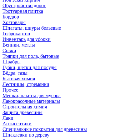
Обустройство дорог
Тротуарная плитка
Бордюр
Хозтовары
Шпагаты, шнуры бельевые
Гофрокартон
Инвентарь для уборки
Веники, метлы
Совки
Тряпки для пола, бытовые
Швабры
Губки, щетки для посуды
Вёдра, тазы
Бытовая химия
Лестницы, стремянки
Прочее
Мешки, пакеты для мусора
Лакокрасочные материалы
Строительная химия
Защита древесины
Лаки
Антисептики
Специальные покрытия для древесины
Шпаклевки по дереву