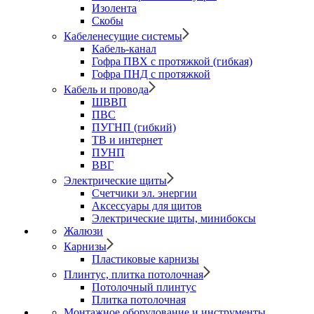
Изолента
Скобы
Кабеленесущие системы
Кабель-канал
Гофра ПВХ с протяжкой (гибкая)
Гофра ПНД с протяжкой
Кабель и провода
ШВВП
ПВС
ПУГНП (гибкий)
ТВ и интернет
ПУНП
ВВГ
Электрические щиты
Счетчики эл. энергии
Аксессуары для щитов
Электрические щиты, минибоксы
Жалюзи
Карнизы
Пластиковые карнизы
Плинтус, плитка потолочная
Потолочный плинтус
Плитка потолочная
Монтажное оборудование и инструменты