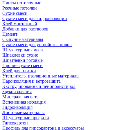
Плиты потолочные
Реечные потолки
Сухие смеси
Сухие смеси для гидроизоляции
Клей монтажный
Добавки для растворов
Цемент
Сыпучие материалы
Сухие смеси для устройства полов
Штукатурные смеси
Шпаклевки сухие
Шпатлевки готовые
Прочие сухие смеси
Клей для плитки
Утеплитель, изоляционные материалы
Пароизоляция и ветрозащита
Экструдированный пенополистирол
Звукоизоляция
Минеральная вата
Вспененная изоляция
Гидроизоляция
Листовые материалы
Штукатурные профили
Гипсокартон
Профиль для гипсокартона и аксессуары