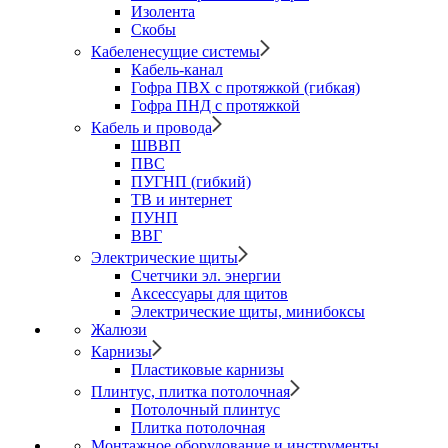
Изолента
Скобы
Кабеленесущие системы
Кабель-канал
Гофра ПВХ с протяжкой (гибкая)
Гофра ПНД с протяжкой
Кабель и провода
ШВВП
ПВС
ПУГНП (гибкий)
ТВ и интернет
ПУНП
ВВГ
Электрические щиты
Счетчики эл. энергии
Аксессуары для щитов
Электрические щиты, минибоксы
Жалюзи
Карнизы
Пластиковые карнизы
Плинтус, плитка потолочная
Потолочный плинтус
Плитка потолочная
Монтажное оборудование и инструменты