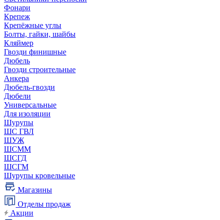
Фонари
Крепеж
Крепёжные углы
Болты, гайки, шайбы
Кляймер
Гвозди финишные
Дюбель
Гвозди строительные
Анкера
Дюбель-гвозди
Дюбели
Универсальные
Для изоляции
Шурупы
ШС ГВЛ
ШУЖ
ШСММ
ШСГД
ШСГМ
Шурупы кровельные
Магазины
Отделы продаж
Акции