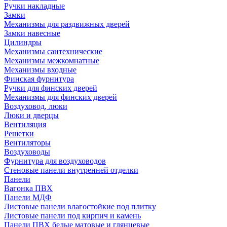
Ручки накладные
Замки
Механизмы для раздвижных дверей
Замки навесные
Цилиндры
Механизмы сантехнические
Механизмы межкомнатные
Механизмы входные
Финская фурнитура
Ручки для финских дверей
Механизмы для финских дверей
Воздуховод, люки
Люки и дверцы
Вентиляция
Решетки
Вентиляторы
Воздуховоды
Фурнитура для воздуховодов
Стеновые панели внутренней отделки
Панели
Вагонка ПВХ
Панели МДФ
Листовые панели влагостойкие под плитку
Листовые панели под кирпич и камень
Панели ПВХ белые матовые и глянцевые