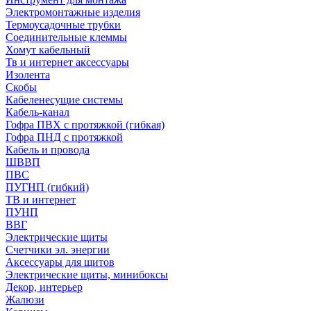
Электромонтажные изделия
Термоусадочные трубки
Соединительные клеммы
Хомут кабельный
Тв и интернет аксессуары
Изолента
Скобы
Кабеленесущие системы
Кабель-канал
Гофра ПВХ с протяжкой (гибкая)
Гофра ПНД с протяжкой
Кабель и провода
ШВВП
ПВС
ПУГНП (гибкий)
ТВ и интернет
ПУНП
ВВГ
Электрические щиты
Счетчики эл. энергии
Аксессуары для щитов
Электрические щиты, минибоксы
Декор, интерьер
Жалюзи