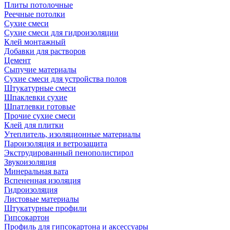
Плиты потолочные
Реечные потолки
Сухие смеси
Сухие смеси для гидроизоляции
Клей монтажный
Добавки для растворов
Цемент
Сыпучие материалы
Сухие смеси для устройства полов
Штукатурные смеси
Шпаклевки сухие
Шпатлевки готовые
Прочие сухие смеси
Клей для плитки
Утеплитель, изоляционные материалы
Пароизоляция и ветрозащита
Экструдированный пенополистирол
Звукоизоляция
Минеральная вата
Вспененная изоляция
Гидроизоляция
Листовые материалы
Штукатурные профили
Гипсокартон
Профиль для гипсокартона и аксессуары