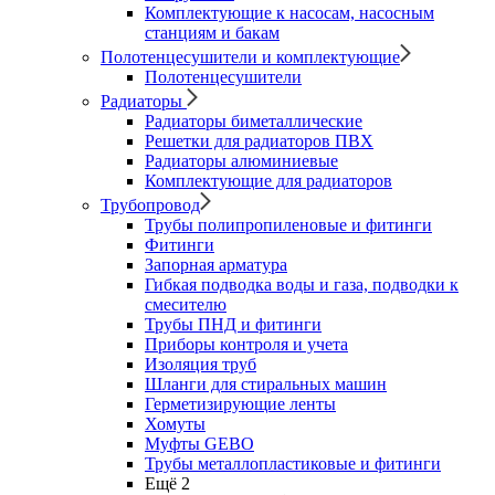
Комплектующие к насосам, насосным
станциям и бакам
Полотенцесушители и комплектующие
Полотенцесушители
Радиаторы
Радиаторы биметаллические
Решетки для радиаторов ПВХ
Радиаторы алюминиевые
Комплектующие для радиаторов
Трубопровод
Трубы полипропиленовые и фитинги
Фитинги
Запорная арматура
Гибкая подводка воды и газа, подводки к
смесителю
Трубы ПНД и фитинги
Приборы контроля и учета
Изоляция труб
Шланги для стиральных машин
Герметизирующие ленты
Хомуты
Муфты GEBO
Трубы металлопластиковые и фитинги
Ещё 2