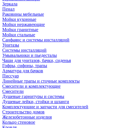
Зеркала
Пенал
Раковины мебельные
Мойки кухонные
Мойки нержавеющие
Мойки гранитные
Мойки стальные
Санфаянс и системы инсталляций
Унитазы
Системы инсталляций
Умывальники и пьедесталы
Чаши для унитазов, бачки, сиденья
Гофры, сифоны, трапы
Арматура для бачков
Писсуар
Линейные трапы и сточные комплекты
Смесители и комплектующие
Смесители
Душевые гарнитуры и системы
Душевые лейки, стойки и шланги
Комплектующие и запчасти для смесителей
Строительство домов
Железобетонные изделия
Кольцо стеновое
Кровля