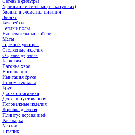
Сетевые фильтры
Удлинители силовые (на катушках)
Звонки и элементы питания
Звонки
Батарейки
Теплые полы
Нагревательные кабели
Маты
Терморегуляторы
Столярные изделия
Отделка деревом
Блок хаус
Вагонка хвоя
Вагонка липа
Имитация бруса
Пиломатериалы
Брус
Доска строганная
Доска шпунтованная
Погонажные изделия
Коробка дверная
Плинтус деревянный
Раскладка
Уголок
Штапик