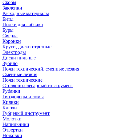
Скобы
Заклепки
Расходные материалы
Биты
Пилки для лобзика
Буры
Сверла
Коронки
Круги, диски отрезные
Электроды
Диски пильные
Зубило
Ножи технический, сменные лезвия
Сменные лезвия
Ножи технические
Столярно-слесарный инструмент
Рубанки
Гвоздодеры и ломы
Киянки
Ключи
Губцевый инструмент
Молотки
Напильники
Отвертки
Ножовки