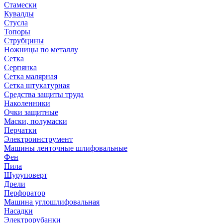
Стамески
Кувалды
Стусла
Топоры
Струбцины
Ножницы по металлу
Сетка
Серпянка
Сетка малярная
Сетка штукатурная
Средства защиты труда
Наколенники
Очки защитные
Маски, полумаски
Перчатки
Электроинструмент
Машины ленточные шлифовальные
Фен
Пила
Шуруповерт
Дрели
Перфоратор
Машина углошлифовальная
Насадки
Электрорубанки