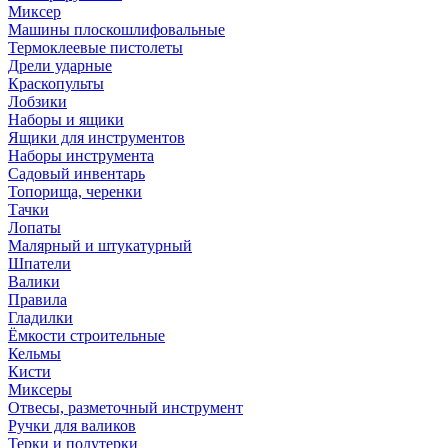
Миксер
Машины плоскошлифовальные
Термоклеевые пистолеты
Дрели ударные
Краскопульты
Лобзики
Наборы и ящики
Ящики для инструментов
Наборы инструмента
Садовый инвентарь
Топорища, черенки
Тачки
Лопаты
Малярный и штукатурный
Шпатели
Валики
Правила
Гладилки
Ёмкости строительные
Кельмы
Кисти
Миксеры
Отвесы, разметочный инструмент
Ручки для валиков
Терки и полутерки