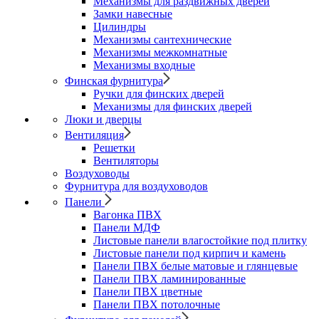
Механизмы для раздвижных дверей
Замки навесные
Цилиндры
Механизмы сантехнические
Механизмы межкомнатные
Механизмы входные
Финская фурнитура
Ручки для финских дверей
Механизмы для финских дверей
Люки и дверцы
Вентиляция
Решетки
Вентиляторы
Воздуховоды
Фурнитура для воздуховодов
Панели
Вагонка ПВХ
Панели МДФ
Листовые панели влагостойкие под плитку
Листовые панели под кирпич и камень
Панели ПВХ белые матовые и глянцевые
Панели ПВХ ламинированные
Панели ПВХ цветные
Панели ПВХ потолочные