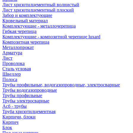
Лист хризотилцементный волнистый
Лист хризотилцементный плоский
Забор и комплектующие
Кровельный материал
Комплектующие - металлочерепица
Гибкая черепица
Комплектующие - композитной черепице luxard
Композитная черепица
Металлопрокат
Арматура
Лист
Проволока
Сталь угловая
Швеллер
Полоса
Трубы профильные, водогазопроводные, электросварные
Трубы водогазопроводные
Трубы профильные
Трубы электросварные
Асб - трубы
Труба хризотилцементная
Кирпичи, блоки
Кирпич
Блок
Под заказ кирпич