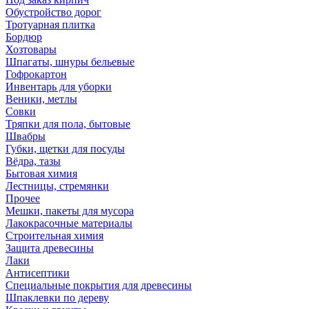
Обустройство дорог
Тротуарная плитка
Бордюр
Хозтовары
Шпагаты, шнуры бельевые
Гофрокартон
Инвентарь для уборки
Веники, метлы
Совки
Тряпки для пола, бытовые
Швабры
Губки, щетки для посуды
Вёдра, тазы
Бытовая химия
Лестницы, стремянки
Прочее
Мешки, пакеты для мусора
Лакокрасочные материалы
Строительная химия
Защита древесины
Лаки
Антисептики
Специальные покрытия для древесины
Шпаклевки по дереву