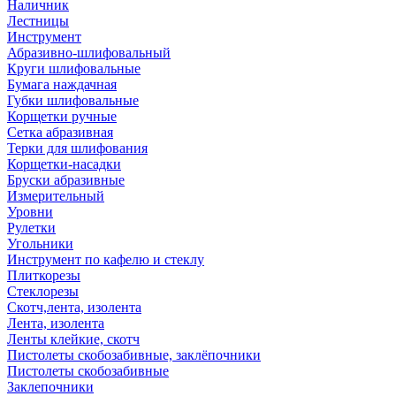
Наличник
Лестницы
Инструмент
Абразивно-шлифовальный
Круги шлифовальные
Бумага наждачная
Губки шлифовальные
Корщетки ручные
Сетка абразивная
Терки для шлифования
Корщетки-насадки
Бруски абразивные
Измерительный
Уровни
Рулетки
Угольники
Инструмент по кафелю и стеклу
Плиткорезы
Стеклорезы
Скотч,лента, изолента
Лента, изолента
Ленты клейкие, скотч
Пистолеты скобозабивные, заклёпочники
Пистолеты скобозабивные
Заклепочники